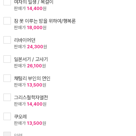
여자의 일생 / 목걸이
판매가
14,400
원
잠 못 이루는 밤을 위하여/행복론
판매가
18,000
원
리바이어던
판매가
24,300
원
일본서기 / 고사기
판매가
26,100
원
채털리 부인의 연인
판매가
13,500
원
그리스철학자열전
판매가
14,400
원
쿠오레
판매가
13,500
원
악령