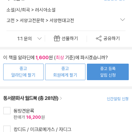
소설/시/희곡
>
러시아소설
고전
>
서양고전문학
>
서양현대고전
선물하기
공유하기
이 책을 알라딘에
1,600
원 (
최상
기준)에 파시겠습니까?
중고
중고
중고 등록
알라딘에 팔기
회원에게 팔기
알림 신청
동서문화사 월드북 (총 281권)
신간알림 신청
동방견문록
판매가
16,200
원
캉디드 / 미크로메가스 / 자디그