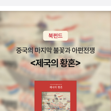
거기에 한 명을 추가한다면 1순위가 곤차로프이다. 그리고 2순위는
살티코프-셰드린으로 <골로블료프가의 사람들>(문학과지성사, 201
0)이 역시 대산세계문학총서로 번역돼 있다. 그리고 한 명 더하면 극
작가 알렉산드르 오스트로프스키. 대표작 <뇌우>가 <러시아 희곡1>
(열린책들, 1998)에 수록돼 있는데, 아쉽게도 절판된 지 오래 됐다.
그렇게 포함하면, 푸슈킨부터 체호프까지 딱 10명이다. 시인들을 제
외하고 산문과 드라마에서 19세기 러시아문학을 대표하는 작가들.
나중에 러시아문학 강의 '서플먼트'를 다룰 기회가 있으면 이들 작가
들에 대해서도 시간을 할애하고 싶다. 그럼 <오블로모프>는 어떤 작
품인가. 간략한 소개를 옮겨놓는다. 세계문학의 걸작 <오블로모프>
(1859)는 러시아 귀족계급과 자본가계급을 강하게 대조하면서 농노
제에 바탕을 둔 생활양식을 비난하고 있다. 주인공 오블로모프는 관
대하지만 우유부단한 귀족청년으로, 박력있고 실리적인 친구에게 애
인을 빼앗기고 만다. 이러한 뛰어난 인물묘사에서 비롯되어 허무감에
빠지고 무기력하며 시대에 뒤떨어진 19세기 러시아사회 사람들을 일
컫는 대명사로 ‘오블로모프주의’(오블로모프기질)라는 말이 크게 유