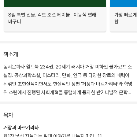
8월 특별 선물. 각도 조절 테이블 · 이동식 빨래
가장 빠르게
바구니
합
책소개
동서문화사 월드북 234권. 20세기 러시아 거장 미하일 불가코프 소
설집. 공상과학소설, 미스터리, 만화, 연극 등 다양한 장르의 매력이
뒤섞인 초현실적이면서도 현실적인 장편 '거장과 마르가리타'와 혁명
뒤 소련에서 진행된 사회개혁을 통렬하게 풍자한 반카니발적 문학
'개의 심장' 두 작품이 수록되어 있다.
목차
거장과 마르가리타
제1장 낯선 자들과는 절대 이야기를 나누지 마라…11