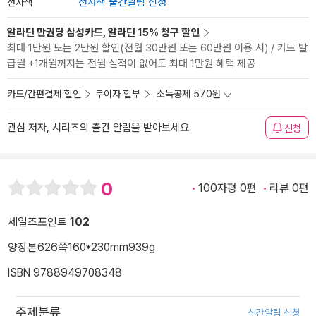
전자책
전자책 출간알림 신청
알라딘 만권당 삼성카드, 알라딘 15% 청구 할인
최대 1만원 또는 2만원 할인(전월 30만원 또는 60만원 이용 시) / 카드 발
급월 +1개월까지는 전월 실적이 없어도 최대 1만원 혜택 제공
카드/간편결제 할인
무이자 할부
소득공제 570원
관심 저자, 시리즈의 출간 알림을 받아보세요
신청
0
100자평 0편
리뷰 0편
세일즈포인트
102
양장본
626쪽
160*230mm
939g
ISBN 9788949708348
주제분류
신간알림 신청