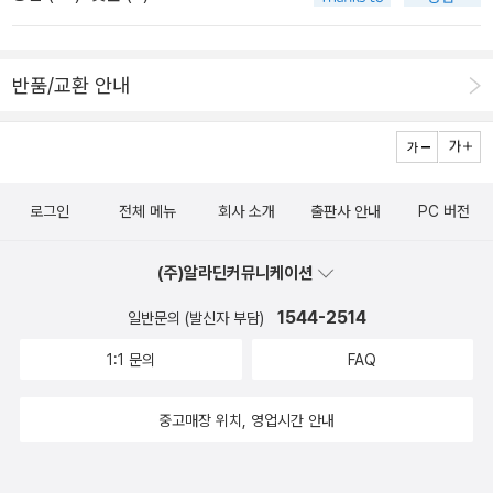
ademy) 졸업. 상트페테르부르크 예술문학 연구수학. Exhibition C
울려 퍼졌다. 그것을 배경으로 했을 때 《개의 심장》의 강렬한 비평정
enter Saint Petersburg Union of Artist. 겸제진경미술대전 특
신은 더욱 분명해진다. 평범하고 착한 개에게 추잡한 인간의 뇌하수
선. 옮긴책에 미하일 불가코프 <거장과 마르가리타><개의 심장> 등
체와 정낭을 이식시켜 탄생한 기괴한 ‘개인간’은 당시 혁명에 의해 만
반품/교환 안내
이 있다'고만 소개된다. <오블로모프> 외에 옮긴 책이라는 게 이번
들어지던 ‘새로운 인간’을 패러디한 것이다. 20세기 러시아의 거장
에 같이 나온 <거장과 마르가리타/개의 심장>(동서문화사, 2015)이
불가코프의 주요걸작들! 20세기 러시아문학을 대표하는 장편소설로
니까 이 두 권을 한꺼번에 출간한 것인데, 약력상으로는 믿기 힘든 일
는 숄로호프 《고요한 돈 강》, 보리스 파스테르나크 《닥터 지바고》, 솔
이다. 어지간한 전공자들도 엄두를 못 내는 일인데, 미술 전공자가 거
제니친 《수용소 군도》 그리고 망명작가 블라디미르 나보코프 《선물》
로그인
전체 메뉴
회사 소개
출판사 안내
PC 버전
뜬히 번역해냈다? 만약 그랬다면 러시아문학계의 '사건'이라고 할 만
등이 있다. 그중에서 오늘날까지도 변함없는 인기를 누리며 높이 평
하다. 물론 초역은 아니기에 기존 번역본들을 참고할 수는 있을 터이
가받고 있는 작품이 미하일 불가코프 《거장과 마르가리타》이다. 이
(주)알라딘커뮤니케이션
므로, 새 번역본의 의의는 비교검토를 통해서 확인할 수 있으리라. 또
작품은 30개 국어로 번역되어 널리 알려졌으며 사회적으로 큰 반향
<오블로모프>를 강의할 때 반드시 언급하게 되는 비평가 도브롤류보
을 불러일으켰다. 《거장과 마르가리타》는 연극, 영화, 발레, 오페라로
1544-2514
일반문의 (발신자 부담)
프의 '오블로모프주의란 무엇인가'가 동서문화사판에는 번역 수록돼
도 만들어졌다. 이 책에 등장하며 실제로 미하일 불가코프가 살았던
1:1 문의
FAQ
있어서 러시아문학사를 공부하는 학생들에겐 요긴한 참고가 될 듯싶
키예프의 사도바야 거리 50호실에는 신도들이 성지를 순례하듯 그를
다. 다만 이 시리즈의 책들은 저렴한 대신에 너무 무거워서 휴대하기
기리는 독자들 발길이 끊이지 않는다. 생가 외벽은 이 소설과 작가를
중고매장 위치, 영업시간 안내
엔 좀 부담스러운 게 단점이다. <로쟈의 러시아문학 강의: 19세기
칭송하는 낙서들로 빼곡히 채워지면서 기념관 분위기를 자아냈다. 그
>(현암사, 2014)에서 나는 19세기 러시아 작가 7명을 다루었는데,
뒤 불가코프가 태어난 집은 박물관이 되었다.