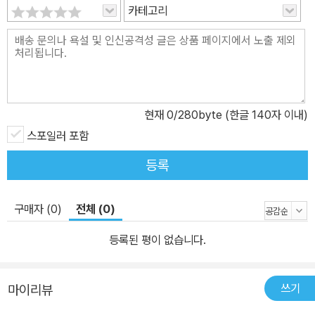
스크바와 폰티우스 필라테(본디오 빌라도)가 총독으로 있었던 유대
카테고리
를 중심으로 펼쳐지는 2개의 이야기가 전개된다. 주인공인 악마는 볼
란드 교수로 변장하고 모스크바로 내려와 정죄(淨罪) 성격을 띤 여
러 가지 장난을 통해 문화적 엘리트 계층의 위선과 부패를 폭로한다.
그의 상대역인 ‘거장’은 억압받는 소설가로, 예수 이야기를 펴내려 했
다는 이유로 정신병동에 수감된다. 소설은 예리한 풍자적 유머가 뒤
현재
0
/280byte (한글 140자 이내)
섞인 그로테스크하고 때론 불경스럽기까지 한 장면과, 강렬하고 감동
스포일러 포함
적인 페이소스와 비극의 순간들 사이를 넘나들며 펼쳐진다. 이 작품
은 1966~67년에 비로소, 그것도 검열관의 터무니없는 삭제를 거친
등록
뒤에야 소련 내에서 출판되었다. 불가코프의 사후 복권은 1950년대
말에 시작되어 1962년부터 그의 희곡·장편소설·단편소설, 그리고 몰
구매자 (0)
전체 (0)
리에르의 전기를 포함한 몇 권의 작품집이 출판되었다. 그러나 주요
걸작들은 그의 생전에는 소련 내에서 출판되지 못했다. 《거장과 마르
등록된 평이 없습니다.
가리타》는 롤링 스톤스 악마에 대한 연민에 영감을 주었으며, 20세
기 러시아문학 최고 걸작으로 손꼽히는 작품이다. ‘반카니발’ 문학으
쓰기
마이리뷰
로의 《개의 심장》 불가코프가 1925년에 쓴 초기작 가운데 가장 중요