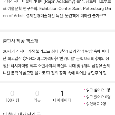
국립러시아 미술아카데미(Repin Academy) 졸업. 상트페테르부르
동에 쓴 수기(Записки на манжетах)」(1923), 「디아볼리아다(Д
크 예술문학 연구수학. Exhibition Center Saint Petersburg Uni
ьяволиада)」(1923) 등을 잇달아 발표해 유명해졌다. 불가코프의
on of Artist. 겸제진경미술대전 특선. 옮긴책에 미하일 불가코프
대표작인 장편소설 「백위군(Белая гвардия)」(1922-1924)도 이
《거장과 마르가리타》《개의 심장》 등이 있다.
시기에 발표되었다. 불가코프는 의사로서의 경험을 십분 살려 단편
모음집 『젊은 의사의 수기(Записки юного врача)』(1925-192
출판사 제공 책소개
6)를 발표했다. 의학적 소재는 비슷한 시기에 쓰여 불가코프의 사후
에 출판된 『개의 심장(Собачье сердце)』(1987)에도 반영되어
20세기 러시아 거장 불가코프 최대 걸작! 철의 장막 탄압 속에 피어
당대의 의료 현실을 둘러싼 환경을 날카로운 풍자로 풀어냈다. 1930
난 최고걸작 《거장과 마르가리타》! ‘반카니발’ 문학으로의 《개의 심
년대에 들어 불가코프의 작품은 출판이 전면적으로 금지되었다. 불가
장》! 러시아혁명 직후 소련사회의 역설의 시대 빛 《개의 심장》! 솔제
코프의 많은 작품이 그의 사후에 출판된 이유이기도 하다. 작품 활동
니친 문학의 롤모델 불가코프! 철의 장막 속에 피어난 낭만주의 걸작
을 할 수 없게 된 불가코프는 생활고에 시달리다 소비에트 정권에 사
《거장과 마르가리타》 악마를 찬양하라! 태양이 불타듯 내리쬐는 소련
정한 끝에 ‘모스크바 예술극장(МХАТ)’에서 간신히 일자리를 얻게
정권 모스크바. 자칭 흑마술 전문가라는 외국인 교수 볼란드와 그 일
읽고 싶어요 1명
0
0
1
된다. 이후 ‘볼쇼이 극장(Большой театр)’으로 이직하여 번역가
당이 나타나면서 시내에는 일대 소동이 벌어진다. 문학협회 회장인
읽고 있어요 0명
겸 대본 작가로 근무하게 된다. 말년의 생계는 주로 번역으로 유지했
100자평
리뷰
마이페이퍼
베를리오즈는 볼란드의 예언대로 목이 잘려나가고, 일당을 추적하는
읽었어요 2명
다고 전해진다. 정권의 탄압과 업무 스트레스는 불가코프가 앓고 있
젊은 시인 이반은 정신병원에 실려 가며, 바리에테 극장의 간부들이
이 책에 내가 남긴 글
던 고혈압의 악화로 이어졌다. 그럼에도 불구하고 창작 활동을 계속