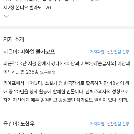
제2장 본디오 빌라도…26
저자 소개
지은이:
미하일 불가코프
저자파일
신간알림 신청
최근작 :
<난 지금 잠에서 깼다>
,
<아담과 이브>
,
<[큰글자책] 아담과
이브>
… 총 235종
(모두보기)
키예프에서 태어났다. 소설가 겸 희곡작가로 활동하며 만 48년의 생
애 중 20년을 창작 활동에 할애한 인물이다. 완벽주의자적 성향으로
자기 자신에게 매우 엄격하고 냉정했던 작가로도 알려져 있다. 의과
대학에 진학해 우수한 성적으로 졸업한 후 1차세계대전 당시 의무병
으로 복무했다. 고향 키예프에서 짧은 기간 동안 의사 생활을 하다 19
옮긴이:
노현우
저자파일
신간알림 신청
21년 모스크바로 이주하여 본격적으로 글을 쓰기 시작했다. 1921년
「치치코프의 모험(Похождения Чичикова)」을 시작으로 「소맷