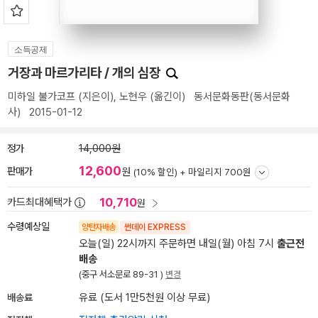
소득공제
거장과 마르가리타 / 개의 심장
미하일 불가코프
(지은이),
노현우
(옮긴이)
동서문화동판(동서문화
사)
2015-01-12
정가
14,000원
12,600
판매가
원
(10% 할인) +
마일리지 700원
10,710
카드최대혜택가
원
수령예상일
양탄자배송
썬데이 EXPRESS
오늘(일) 22시까지 주문하면 내일(월) 아침 7시
출근전
배송
(중구 서소문로 89-31 )
변경
배송료
유료 (도서 1만5천원 이상 무료)