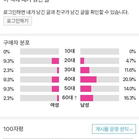
줄줄이 사라진다. 게다가 볼란드 일당이 극장에서 흑마술을 공연하면
이어 갔고 세상을 떠나기 3주 전까지 소설 「거장과 마르가리타(Мас
서 가짜돈과 옷, 구두를 뿌리는 바람에 모스크바 시민들은 대혼란에
로그인하면 내가 남긴 글과 친구가 남긴 글을 확인할 수 있습니다.
тер и Маргарита)」(1967) 작업에 매달렸다. 불가코프는 1940
빠진다. 한편 정신병원에 수용된 이반의 옆방에는 자신을 ‘거장’이라
로그인하기
년 모스크바에서 생을 마감하여 노보데비치 국립묘지에 안장되었다.
소개하는 사내가 살고 있다. 작가였던 그는 예수와 본디오 빌라도에
관한 작품을 썼다가 문단의 혹평을 받고 크게 좌절한 뒤, 사랑하는 연
구매자 분포
인을 떠나 정신병원에 자신을 유폐했다. 볼란드 일당은 ‘거장’의 연인
10대
0%
0%
이자 그와 재회하기만을 꿈꾸는 마르가리타에게 손을 뻗기 시작하는
20대
4.7%
9.3%
데……. 미하일 불가코프(Mikhail Afanasievich Bulgakov)는 기괴
30대
11.6%
2.3%
하고 풍자적인 기법으로 소설의 새로운 경지를 연 작가이다.《거장과
40대
마르가리타》는 공상과학소설, 미스터리, 만화, 연극 등 다양한 장르의
20.9%
9.3%
매력이 뒤섞인 초현실적이면서도 현실적인 장편소설이다. 기괴한 사
50대
14.0%
9.3%
건, 마술사, 그리스도 죽음의 속내와 같은 이미지가 하나하나 겹쳐지
60대
16.3%
2.3%
여성
남성
며 소련이라는 이름의 거대한 착오의 세계가 드러난다. 세상을 현혹
한 최고 문제작 《거장과 마르가리타》는 고골리식 환상소설로 기지와
불경으로 가득 찬 현혹적인 작품이다. 이 소설은 또한 선악이라는 심
100자평
게시물 운영 원칙
오하고 영원한 문제를 예리하게 통찰한 철학적인 작품으로, 현대 모