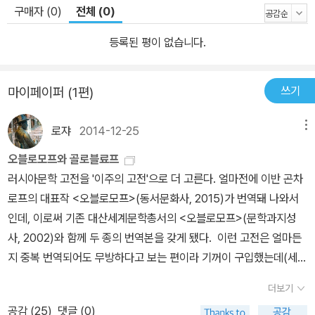
하고 완성도 높은 작품이 《개의 심장》(Sobachye serdtse)으로,
구매자 (0)
전체 (0)
사이비과학에 대한 희극적이고 통렬한 풍자소설이다. 대담한 풍자와
재미있는 줄거리로는 《거장과 마르가리타》와 충분히 겨룰 만하다. 작
등록된 평이 없습니다.
품 자체가 러시아혁명 직후 1920년대 혼란스러운 소련사회의 거칠
고도 창조적인 에너지로 가득한 역설적 시대의 빛을 발하며 저력을
쓰기
마이페이퍼 (1편)
과시한다. 불가코프의 작품은 사실적이고 유머가 풍부해 대단한 인기
를 누렸지만 소비에트식 관행에 대한 신랄한 비판 때문에 점차 당국
로쟈
2014-12-25
메뉴
의 눈총을 받게 되었고 1930년 무렵에는 사실상 출판을 금지당했다.
오블로모프와 골로블료프
망명을 요청했으나 스탈린에 의해 거절당했다. 이때부터 죽는 날까지
러시아문학 고전을 '이주의 고전'으로 더 고른다. 얼마전에 이반 곤차
문단에서 추방당한 기간 동안 그는 자신의 걸작들을 집필한다. 《개의
로프의 대표작 <오블로모프>(동서문화사, 2015)가 번역돼 나와서
심장》은 혁명 뒤 소련에서 진행된 사회개혁을 통렬하게 풍자한 ‘반카
인데, 이로써 기존 대산세계문학총서의 <오블로모프>(문학과지성
니발’적 문학이다. 그 배후에는 볼셰비키정권에 의해 진행된 ‘새로운
사, 2002)와 함께 두 종의 번역본을 갖게 됐다. 이런 고전은 얼마든
인간’의 창조라는 이데올로기적 과제가 있었다. 부르주아적인 낡은
지 중복 번역되어도 무방하다고 보는 편이라 기꺼이 구입했는데(세일
인간의 잔재를 청산한 ‘새로운 인간’이 혁명에 의한 새로운 사회를 책
즈포인트를 보니 내가 유일한 구매자인 듯싶기도 하다) 문제는 역자
임지고 창조해야 한다는 생각은 레닌의 정치적인 말에서 프롤레타리
더보기
다. 처음 듣는 이름이고 약력도 '국립러시아 미술아카데미(Repin Ac
아 문학작품에 이르기까지, 당시 소련사회의 다양한 국면에서 높이
공감 (
25
)
댓글 (0)