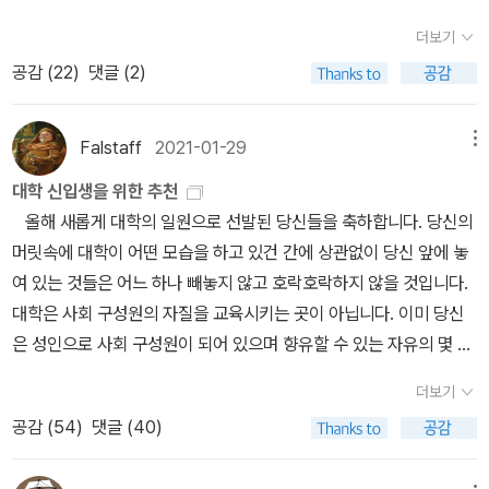
웃 스테판의 아내 아크시냐와 불타는 사랑에 빠지고, 이를 못마땅하
에는 맥주를 마시고, 겨울에는 위스키를 마시지. - 70쪽나는 <카라
더보기
게 여긴 아버지 판테레이는 이웃의 부농 '미론 그리고리에비치'의 맏
마조프의 형제>와 <고요한 돈강>을 세 번씩 읽었다. <독일 이데올로
딸 나탈리야를 며느리로 맏아 둘째아들을 강제로 결혼시켜 버린다.
공감 (
22
)
댓글 (2)
기>도 한번 읽었다. - 225쪽그동안 나는 소파에 앉아서, <셜록 홈즈
다혈질의 그리고리는 마누라에게 별다른 감정을 느끼지 못하다가 그
의 사건 기록>을 읽고 있었다. 그 이야기는 '내 친구 왓슨의 생각은 한
새를 못참고 아크시냐를 부추겨 함께 달아난다. 그들의 애정 도피는
정된 좁은 범위의 것이기는 하지만 매우 집요한 데가 있다'라는 문장
Falstaff
2021-01-29
메뉴
멀리 떨어지지 않은대지주 리스트니키 집안의 하인으로 정착하는 듯
으로 시작되고 있었다. 꽤 멋진 서두였다. - 257쪽나는 여러가지 일
대학 신입생을 위한 추천
싶었으나 오래지 않아 그리고리가 징집되어 제1차 세계대전에 참전
을 되도록 공평하게 파악하고 싶거든.필요 이상으로 과장하거나, 필
올해 새롭게 대학의 일원으로 선발된 당신들을 축하합니다. 당신의
하는 것으로 변화를 맞게 된다.그리고리가 전쟁에서 산전수전 다 겪
요 이상으로 현실적이 되고 싶지는 않아. 하지만 그러기 위해서는 시
머릿속에 대학이 어떤 모습을 하고 있건 간에 상관없이 당신 앞에 놓
으며 진정한 사나이로 거듭나는 동안, 아크시냐는 주인집 아들 에브
간이 걸리겠지 - 20쪽 자라남에 따라 감옥의 그늘은, 우리의 주위에
여 있는 것들은 어느 하나 빼놓지 않고 호락호락하지 않을 것입니다.
게니와 바람이 나는데 돌아온 그리고리가 그 상황에 열받아 두 사람
커지는구나. 라고 나는 옛 시의 구절을 읊조렸다.-93쪽광고를 장악한
대학은 사회 구성원의 자질을 교육시키는 곳이 아닙니다. 이미 당신
에게제대로 응징을 가한다. 아크시냐와의 관계에 짜증이 난 그리고리
다는 건 출판과 방송의 대부분을 장악하게 되는 거야. 광고가 없는 곳
은 성인으로 사회 구성원이 되어 있으며 향유할 수 있는 자유의 몇 배
는 아내 나탈리야를 다시 찾게 되고 두 사람은 새롭고 평온한 사랑으
에는 출판과 방송이 존재할 수 없지. 물이 없는 수족관과 같다고나 할
에 달하는 책임이 기다리고 있습니다. 그러나 나는 벌써부터 자유와
로 가정을 이룬다. 하지만 러시아혁명으로 인해 내전이 시작되고,카
까. 자네가 보게되는 정보의 95퍼셋트까지가 이미 돈으로 매수되어
더보기
자유에 따르는 책임에 얽매어 위축되거나, 조금 나은 내일의 복지를
자흐들은 혁명군을 맞아 전투부대를 편성하게 되며,이미 전쟁에서 인
서 선별된 것이라고. - 110쪽요컨대 사고방식의 차이인 것이다. 어떤
공감 (
54
)
댓글 (40)
위해 소위 스펙 쌓기에 전력을 다하는 당신들이 되지 않기를 진심으
정받은 용맹스런 그리고리를 반혁명군 부대장으로 추대한다.체질이
사람에게는 끝나버린 일이 다른 사람에게는 아직 끝나지 않은 일이
로 바랍니다. 몸은 비록 도서관 열람실과 개가실을 오가더라도 당신
평화주의에 가까워 누구 편도 들고 싶지 않은 마음에 부대장 자리를
다. 그저 그뿐이다.- 153쪽성격은 조금씩 변하지만 평범함이라는 것