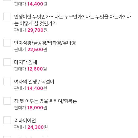
판매가
14,400
원
인생이란 무엇인가 - 나는 누구인가? 나는 무엇을 아는가? 나
는 어떻게 살 것인가?
판매가
29,700
원
반야심경/금강경/법화경/유마경
판매가
22,500
원
마지막 잎새
판매가
12,600
원
여자의 일생 / 목걸이
판매가
14,400
원
잠 못 이루는 밤을 위하여/행복론
판매가
18,000
원
리바이어던
판매가
24,300
원