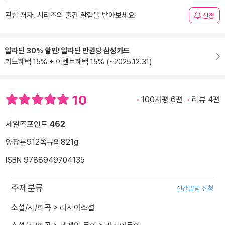
관심 저자, 시리즈의 출간 알림을 받아보세요
신청
알라딘 30% 할인! 알라딘 만권당 삼성카드
카드혜택 15% + 이벤트혜택 15% (~2025.12.31)
10
100자평 6편
리뷰 4편
세일즈포인트
462
양장본
912쪽
규외
821g
ISBN 9788949704135
주제분류
신간알림 신청
소설/시/희곡
>
러시아소설