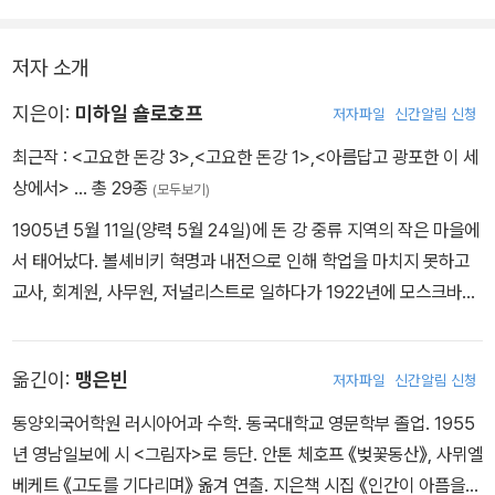
저자 소개
지은이:
미하일 숄로호프
저자파일
신간알림 신청
최근작 :
<고요한 돈강 3>
,
<고요한 돈강 1>
,
<아름답고 광포한 이 세
상에서>
… 총 29종
(모두보기)
1905년 5월 11일(양력 5월 24일)에 돈 강 중류 지역의 작은 마을에
서 태어났다. 볼셰비키 혁명과 내전으로 인해 학업을 마치지 못하고
교사, 회계원, 사무원, 저널리스트로 일하다가 1922년에 모스크바로
가서 주택 관리부 회계원이 되었다. 독학으로 문학을 공부하여, 1923
년 9월 19일자 <청년 프라브다>에 소품 「시험」을 처음으로 발표했
옮긴이:
맹은빈
저자파일
신간알림 신청
다. 1925년에는 「배냇점」을 비롯하여 자기가 태어난 돈 강 유역을 배
경으로 주로 내전의 비극을 다룬 단편들을 발표했다. 그 후 1차 세계
동양외국어학원 러시아어과 수학. 동국대학교 영문학부 졸업. 1955
대전, 볼셰비키 혁명, 내전에 휩쓸린 돈 강 카자크들의 비극적인 운명
년 영남일보에 시 <그림자>로 등단. 안톤 체호프 《벚꽃동산》, 사뮈엘
을 그린 4부작 <고요한 돈 강>(1928-1940)과 볼셰비키 혁명 이후
베케트 《고도를 기다리며》 옮겨 연출. 지은책 시집 《인간이 아픔을