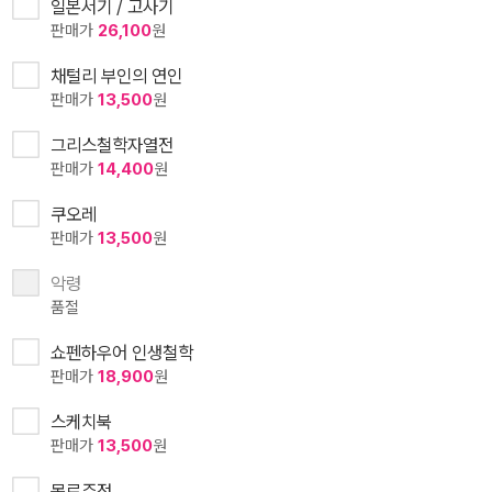
일본서기 / 고사기
판매가
26,100
원
채털리 부인의 연인
판매가
13,500
원
그리스철학자열전
판매가
14,400
원
쿠오레
판매가
13,500
원
악령
품절
쇼펜하우어 인생철학
판매가
18,900
원
스케치북
판매가
13,500
원
목로주점