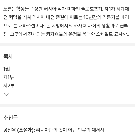
노벨문학상을 수상한 러시아 작가 미하일 숄로호프가, 제1차 세계대
전.혁명을 거쳐 러시아 내전 종결에 이르는 10년간의 격동기를 배경
으로 쓴 대하소설이다. 돈 지방에서의 카자흐 사회의 생활과 계급투
쟁, 그곳에서 전개되는 카자흐들의 운명을 웅대한 스케일로 묘사한
다.
목차
주인공 그레고리는 풍부한 감수성을 지닌 청년이지만 자신의 양심이
명하는 대로 반혁명군과 적군사이를 전전하면서 파국에 빠져든다. 작
1권
가는 남의 아내와의 격렬한 사랑으로 살아가면서, 혁명에 의해 유린
제1부
당하는 주인공의 비극을 돈 지방 카자흐들의 운명과 함께 그려낸다.
제2부
추천글
공선옥 (소설가):
러시아만의 것이 아닌 인류의 대서사.