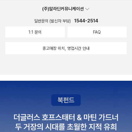
직도 세상의 독자들에게 절절하게 호소하는 것. 이것이 힘입니다. 세
비단실 같은 물풀의 녹색 송이를 흔들어댔다. 물가에서는 얼음 덩어
(주)알라딘커뮤니케이션
상의 어떤 작품보다도 자주 무대에 올려 공연하고, 이를 본 다른 예술
리가 서로 부딪쳐서 일으키는 맑은 소리가 울려 퍼지고 물가의 자갈
가들이 불행한 영웅을 그림으로, 산문으로, 음악으로, 다른 공연으로
이 물에 씻기며 자르르자르르 부드러운 소리를 냈으나, 물결이 빠르
1544-2514
일반문의 (발신자 부담)
변신시켜왔던 불후, 불멸의 명작입니다. 내용은 다 알고 있을 것입니
고 단조로운 강의 중심부에서는 그리고리의 귀에 거룻배의 좌현에 떼
1:1 문의
FAQ
다. 그러나 직접 읽을 때 가슴 속을 벅차게 하는 슬픔과 동감을 결코
지어 몰려드는 물결이 일으키는 물방울의 공허한 소리와 단속적인 물
멀리하려 하지 마십시오. 기억하세요. 아름다움은 그 콘텐츠를 아름
결의 수면을 때리는 소리와 돈강을 따라 숲속을 지나가는 그칠 줄 모
중고매장 위치, 영업시간 안내
답다고 받아들일 준비가 되어 있는 사람에게만 곁을 허여한다는 것
르는 낮고 굵고 둔한 바람 소리만이 들려 왔다. (1813쪽)아침에 그는
을. 그리고 당신은 의문을 품을지도 모릅니다. 왜 아름다운 것은 그렇
타타르스키 마을 건너편의 돈에 닿았다. 차오르는 흥분으로 창백해지
게 자주 슬프지? 하고 말이지요.로제 마르탱 뒤 가르, <티보가의 사
면서 오랫동안 고향 마을을 바라보았다. (중략) 험한 절벽 밑에는 기
람들> 꼭 하고 싶은 말이 있습니다. 세상의 모든 전쟁은 추악하다는
슭의 얼음이 녹아 떨어져 물 위에 떠 있었다. 투명한 녹색 물이 바늘처
것입니다. 역사상 정의로웠던 전쟁은 한 번도 없었습니다. 전쟁과 차
럼 뾰죽뾰죽한 얼음덩어리 주위에 부딪혀서 그것을 부수고 있었다.
별로 인한 학살과 분쟁은 앞으로 영원히 다시 등장하지 않아야 합니
(1940쪽)가래로도 일구지 않았네, 그 이름도 드높은 우리의 땅은·····
다. 1937년 노벨문학상을 받은 로제 마르탱 뒤 가르가 필생을 바쳐
·이름 높은 이 땅은 말발굽으로 일구어지고이름 높은 이 땅에 뿌려진
티보 가의 완고한 아버지와 그의 두 아들에 관한 책을 썼습니다. 작은
것은 카자흐 머리고요한 돈강을 수놓은 것이 과부라면 아버지인 돈강
아들 자크의 사춘기부터 시작해 죽음에 이를 때까지 모두 여덟 편, 책
을 메우고 피는 건 고아들아, 돈강 물결은 아버지 어머니의 눈물로 넘
으로 다섯 권으로 나왔습니다만 아쉽게 지금은 절판이라 도서관을 이
치네오, 우리들 아버지 고요한 돈강오, 고요한 돈강 어이하여 흐린 물