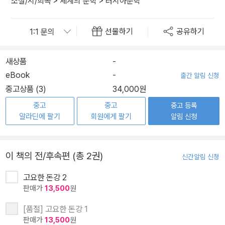
소설/시/희곡
>
세계의 문학
>
러시아문학
선물하기
공유하기
새상품
-
eBook
-
출간 알림 신청
중고상품 (3)
34,000원
중고
중고
중고 등록
알라딘에 팔기
회원에게 팔기
알림 신청
이 책의 전/후속편 (총 2권)
신간알림 신청
고요한 돈강 2
판매가
13,500
원
[품절] 고요한 돈강 1
판매가
13,500
원