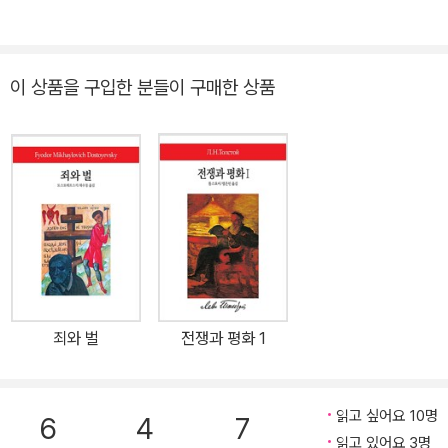
농촌의 집단화 과정을 그린 <개간된 처녀지>(1932~1960)를 완성
알 때》 《꿈의 시》가 있으며, 옮긴책 솔제니친 《이반 데니소비치 하
했다. 혁명과 농업 집단화에 대한 불분명한 입장 때문에 출판 지연이
루》, 숄로호프 《고요한 돈강》, 톨스토이 《전쟁과 평화》, 톨스토이
나 부분적인 수정이라는 수난을 겪지만 스탈린이 숄로호프의 손을 들
《안나 카레니나》가 있다.
이 상품을 구입한 분들이 구매한 상품
어줌으로써 그는 소비에트 문화를 대표하는 작가로 발돋움 했다. 2차
세계대전 중에는 종군기자로 전선을 누비면서 많은 기사를 썼고, 이
때의 경험으로 르포 소설 <그들은 조국을 위해 싸웠다>(1943~196
9)와 <인간의 운명>(1957)을 썼다. 1965년에 <고요한 돈 강>으로
노벨 문학상을 수상했다. 1932년 이후 공산당원이 된 숄로호프는 현
실 정치에서도 큰 영향력을 행사했으며, 1984년 2월 21일 암으로 사
망했다.
죄와 벌
전쟁과 평화 1
읽고 싶어요 10명
6
4
7
읽고 있어요 3명