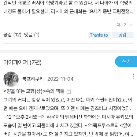
간적인 배경은 러시아 혁명기라고 할 수 있겠다. 더 나아가 이 혁명의
배경도 풀이가 필요한데, 러시아의 근대화는 19세기 중반 크림전쟁
에서 패전국이 되면서 시작되었다고 할 수 있다.근대화의 첫발로러시
더보기
아는 농노해방을 단행하지만, 수십년간 지속되는 극심한 경제공항은
공감 (
12
)
댓글 (1)
그들 해방된 농노들의 자유에 아무런 희열을 제공하지 못하게 된다.
자유는 있으되 중산계급으로 성장하지 못하는 민중의 고통이 곪았다
가 터지게 되는 것인데,제1차 세계대전이 종반으로 치닫던 1918에서
쓰기
마이페이퍼 (7편)
러시아의 프롤레타리아 혁명이 바로 그 핵심적 사건이라 할 수 있겠
다.이 소설의 중심에 키 크고 잘 생긴 사나이, 그리고리 판테레레비치
북프리쿠키
2022-11-04
메뉴
가 있다.그의 할아버지 프로코피는 크림전쟁이 끝나고, 귀향 하면서
터키 여자를 아내로 맞아 데리고 왔다. 그렇게 카자흐와 터키인의 피
<양을 쫓는 모험(상)>속의 책들
가 섞여 아버지 판테레이가 나오고, 아버지는 일리니치나와 결혼하여
그녀의 커피는 항상 식어 있었고, 어떤 때는 미키 스필레인이었고, 어
형 페트로와 우리의 주인공 그리고리를 낳았고, 아름답고 어린 막내
떤 때는 오에 겐자부로였으며, 또 어떤 때에는 긴즈버그 시집이었다.
딸 두냐시카를 낳았다. 판테레이의 첫번째 며느리는 다리야가 되었으
- 12쪽오후 2시였는데 라운지의 텔레비전 화면에는 미시아 유키오의
며, 억척스럽고 열심히 살아가는멜레호프가족이 이 소설을 이끌어 가
모습이 몇 번이고 되풀이해 비치고 있었다. - 21쪽프루스트의 <잃어
는 것이다. 내가 기억하고 싶은 줄거리...겁 없는 청년 그리고리는 이
버린 시간을 찾아서>도 한 질 가지고 있지만, 반 밖에 못 읽었어. 여름