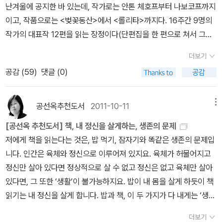
이 덜 해 자신이 없어 철학을 위한 세 권의 자리는 비워두겠습니다. 이
서 믿을 건 사랑 뿐인가? 그리고리는 추억을 생각한다. 그리고리는
난겨울에 공지한 바 있는데, 작가로는 안톤 체호프부터 나보코프까지
글을 읽는 다른 분들이 이어서 소개해주시면 좋겠습니다. 나는 단지
멀어져 간사랑을 추억한다. 그무렵 아크시냐는 에브게니에게서도 버
이고, 작품으로는 <벚꽃동산>에서 <롤리타>까지다. 16주간 9명의
문학과 역사책 일곱 권을 골라 당신의 방문 앞에 놓아두겠습니다.헤
림받고 전남편 스테판과 그럭저럭 살아가려고 노력중이었다. 스테판
작가의 대표작 12편을 읽는 장정이다(단편집을 한 편으로 쳐서 그렇
로도토스, <역사> 그리스는 페르시아와 열한 번의 전쟁을 벌여 세
은 제1차 대전의 전쟁포로로 독일군에 잡혀갔다 어느 정도 재산을 갖
다). 미리 읽어볼 책을 질문해오시는 분들도 있어서 몇 가지 참고사항
더보기
번 이기고 여덟 번을 졌습니다. 그러나 그리스는 헤로도토스라고 하
고 돌아와그녀를 다시 찾은 순애보로 이 소설에서 가장 불쌍한 케릭
을 적는다. 먼저 러시아문학에 입문하시는 분이라면, 그런 용도로 쓰
공감 (
59
)
댓글 (0)
는 역사가를 가지고 있어 단 세 번의 이긴 전쟁을 기념하여 제1차, 제
터 중에 한 명이다. 그리고리는 적어도 스테판에게 만큼은 잔인하디
인 <로쟈의 러시아문학 강의>(현암사, 2014)를 참고하실 수 있다
2차, 제3차 페르시아 전쟁으로 명명함으로써 페르시아와 벌인 모든
잔인한 인물이었다. 그리고리는다시 아크시냐를 부추겨 그녀의 마음
(이에 대한 강의는 http://blog.aladin.co.kr/mramor/8208487).
전쟁에서 승리한 것처럼 만들었습니다. 일반적으로 페르시아 전쟁,이
에 불을 지피고 두 사람의 불타는 사랑이 다시 시작되고 말았던 것이
대개 19세기 러시아문학 강의를 먼저 들으신 분들이 많을 것 같기는
공선옥추천도서
2011-10-11
메뉴
라면 삼백 명의 스파르타 용사들이 테르모필라이에서 페르시아 대군
다. 임신한 상태에서 이러한 사실을 알고 다시 충격에 빠진 그리고리
하지만 19세기 문학이 '선이수 과목'인 것은 아니다. 참고할 만한 문
[공선옥 추천도서] 책, 내 정신을 살게하는, 생존의 문제
의 진격을 며칠 동안 꽁꽁 묶어둔 일을 상기하게 된 것도 다 헤로도토
의 아내 나탈리야는 낙태를 시도하다가 죽음에 이르고, 그 죽음에더
학사 책으론 미르스키의 <러시아문학사>(써네스트, 2008)와 에드
저에게 책을 읽는다는 것은, 밥 먹기, 잠자기와 똑같은 생존의 문제입
스가 자신들의 역사만 썼기 때문입니다. 흔히들 역사의 주인공은 이
욱 충격을 받아 괴로운 그리고리는 더욱 방황을 하게 되며 그리고리
워드 브라운의 <현대 러시아문학사>(충북대출판부, 2012)가 있다.
니다. 인간은 육체와 정신으로 이루어져 있지요. 육체가 허물어지고
긴 자, 그리하여 어차피 역사는 이긴 자의 역사라고 합니다만 천만의
가 속한 반혁명군의 패색은 더욱 더 짙어만 간다. 이제 모든 현실이 짜
요즘은 이 정도 책만 되어도 전공학생들이나 읽기 때문에 부담감을
정신만 살아 있다면 정상적으로 살 수 없고 정신은 없고 육체만 살아
말씀. 역사는 기록한 자들의 역사입니다. 그렇게 붓의 힘은 놀랍습니
증나고 싫어진 그리고리는 오로지 사랑을 위해 아크시냐와 떠나지만
가지실 필요는 전혀 없다. 다양한 화보를 포함하고 있어서 유익한 참
있다면, 그 또한 ‘생활’이 불가능하지요. 밥이 내 몸을 살게 하듯이 책
다. 당신이 이 책을 읽고 기록의 위력만 느낄 수 있어도 나는 만족할
아크시냐가 티푸스로 생사를 오가게 되자 불가피한 상황에서 그녀를
고가 되는 책은 <러시아의 문학과 혁명>(웅진지식하우스, 2010)이
읽기는 내 정신을 살게 합니다. 밥과 책, 이 두 가지가 다 내게는 ‘생
것입니다.사마천, <사기 세가> <사기 서>에 실려 있는 명문장, 보
남에게 의탁하고 혼자서 떠난다.누가 옳은지도알 수 없는민족의 고통
다. 재작년에 반값할인 판매를 할 때 구입해두었다면 좋을 책이지만,
존’을 위한 ‘양식’입니다. ‘인간’으로 살기 위한. 임꺽정 (1~10) / 홍명
임소경서報任小卿書를 통해 짐작할 수 있듯, 궁형을 받을 수밖에
스런 전쟁통... 내가 누구 편인지 그 소속도 갈팡지팡한 전쟁통에 이편
미리 손을 쓰지 못한 분들은 도서관에서 대출해보셔도 좋겠다. 라쟈
더보기