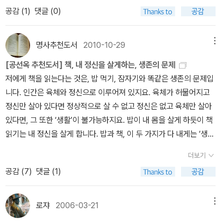
희우리말의 보고, 혹은…… 그리고 그 모든 것!도스토옙스키전집 키워
없었던 사마천의 천추의 한이 만든 위대한 역사서, <사기> 중 한 권
저편을 오가던 그리고리는그의 전력을 문제 삼은 혁명군에서 강제 제
노프스키의 <러시아의 역사>(까치, 2011)는 나도 학부 때 읽은 책으
공감 (
1
)
댓글 (0)
드 : 인간학그리스인 조르바 / 니코스 카잔차키스키워드 : 자유혼박경
입니다. <사기>는 본기, 표, 서, 세가, 열전으로 되어 있습니다. 본기
대 당하고, 오로지 평범하게 살려는 일념으로 귀향을 단행하기에 이
로 관련서 가운데서는 미르스키의 <러시아문학사>와 함께 가장 오랜
리의 모든 저작특히 『김약국의 딸들』 그리고 『토지』 박경리의 저작을
는 사마천이 살던 시기까지 작자가 생각하기에 역사의 가장 중요한
른다. 이제 행복해질만도 한데... 현실은 그를 결코 평범하게 살도록
생명력을 자랑한다. 현재 나와 있는 건 원서의 8판을 옮긴 개정판이
읽는다는 것은 박경리를 만나는 것이다. 박경리를 만난다는 것은, ‘조
시기를 좌우했던 인물들에 관한 책이고, 표는 말 그대로 연표, 서는 전
명사추천도서
2010-10-29
메뉴
놓아두지는 않았다. 그의 옛친구 미시카는 형 페트로를 죽인 원수인
다. 20세기 대표 작가 중 숄로호프와 파스테르나크가 빠진 것에 대
선 어머니’의 품에 드는 것이다. 박경리는 단순히 작가만은 아니었다.
래의 예악, 천관, 율법 등을 정리한 책입니다. 그래 역사를 전공하지
데, 이제는 귀여운 여동생 두냐시카를 아내로 맞아 매제가 되어 있었
해 질문하신 분도 계신데, 숄로호프의 경우에는 대표작 <고요한 돈강
[공선옥 추천도서] 책, 내 정신을 살게하는, 생존의 문제
독일의 케테 콜비츠가 화가이기만 한 것이 아니었듯이.권정생의 모든
않는다면 표와 서를 읽을 필요는 없을 듯합니다. 세가는 본기에 실리
으며,매제에게 쫓기는 그리고리는 고향을 떠난다. 다시 한 번 그는 의
>을 다룰 만하지만, 워낙 방대한 분량인데다가 현재 믿을 만한 번역
저에게 책을 읽는다는 것은, 밥 먹기, 잠자기와 똑같은 생존의 문제입
저작 박경리와 더불어, 그 사람과, 그 사람의 삶과 그 글이 일치한 작
지 않았으나 영웅의 풍모를 지닌 사람들에 관한 기록입니다. 한 시대
지와 상관 없이 반혁명게릴라 부대에 잡혀 전투에 참여하게 되지만
본이 나와 있지 않다. 이전에는 몇 종 있었지만 지금은 유일한 번역본
니다. 인간은 육체와 정신으로 이루어져 있지요. 육체가 허물어지고
가.고요한 돈강 / 미하일 숄로호프러시아만의 것이 아닌 인류의 대서
를 대표하는 제후들이 주로 소개가 됩니다만 사마천은 이 속에 역사
그의 마음은 전쟁을 초월하여 아크시냐와의 재회에만 뜻을 두고 있었
인 동서문화사판은 일어 중역본이다. 아직도 원전 번역은 이루어지지
정신만 살아 있다면 정상적으로 살 수 없고 정신은 없고 육체만 살아
사삼국유사/ 일연시대에는 『사기』가 있고 시절에는 반드시 『유사』가
상 첫 번째 민란의 주인공으로 진시황의 나라 진나라를 멸망으로 빠
고, 두 사람은 극적으로 재회하지만 총알 하나가 사랑하는 아크시냐
않은 셈. 번역서가 나올 거라는 애기는 몇년 전에 접한 바 있지만 여의
있다면, 그 또한 ‘생활’이 불가능하지요. 밥이 내 몸을 살게 하듯이 책
있음을 기억하시라!불경과 성경 인류의 지혜서, 만고불변의.각종 사
지게 만든 일반 백성 출신의 농민반란군 수괴 진섭을 위해서도 한 챕
의 숨을 끊어 버린다. 누구 편의 총알인지 그런 것은 전혀 중요하지 않
치 않은 모양이다. 파스테르나크의 경우도 <닥터 지바고>를 다뤄야
읽기는 내 정신을 살게 합니다. 밥과 책, 이 두 가지가 다 내게는 ‘생
전류. 특히 국어사전부릴 수 있는 말의 총량에 따라 정신의 질과 양이
터를 마련해놓았습니다. 파란만장한 영웅들의 행적을 통해 자신의 행
다. 그저 절망의 사나이가 삶의 모든 것을 잃어버린 듯 정처없이 헤매
하지만, 현재 남아 있는 두 종의 번역본이 좀 '올드'하다. 세계문학전
존’을 위한 ‘양식’입니다. ‘인간’으로 살기 위한. 임꺽정 (1~10) / 홍명
결정되리라.백석시집 예술로서의 ‘시’의 결정체!추천인 : 공선옥 196
동과 생각이 어떻게 세월에 영향을 주는지 따져볼 양서입니다.신채
고만 있었다. 산송장이 되어 살아가는 그에게 남겨진 단 하나의 꿈도
더보기
집판의 새번역본이 올해는 나올 예정인 것으로 아는데, 그때 다시 다
희우리말의 보고, 혹은…… 그리고 그 모든 것!도스토옙스키전집 키워
3년 전라남도 곡성에서 태어나 1991년 《창작과비평》에 중편소설
호, <조선상고사> 세종임금, 전봉준과 더불어 내가 존경하는 인물
반 쪽으로 그를 맞이하며 2,000쪽에 달하는 대서사가 끝난다. 기억
공감 (
7
)
댓글 (1)
루려고 한다. 톨스토이의 대작 <전쟁과 평화>도 올해는 새 번역본(내
드 : 인간학그리스인 조르바 / 니코스 카잔차키스키워드 : 자유혼박경
「씨앗불」을 발표하며 작품 활동을 시작하였다. 1992년 여성신문문학
입니다. 일제가 패망하기 전까지 머리를 숙일 수 없다면서 꼿꼿이 선
에 남는 명문들...가축에 짓밟힌 밀은 다시 일어난다. 짓밟혀 땅바닥에
지 개정판)이 나온다고 하니까 같이 다뤄도 좋겠다. 이들 두 작가가
리의 모든 저작특히 『김약국의 딸들』 그리고 『토지』 박경리의 저작을
상, 1995년 신동엽창작기금, 2004년 오늘의 젊은 예술가상, 2005
채로 세수를 하는 바람에 아침마다 옷을 적셨다고 하는 역사가이자
쓰러졌던 줄기는 이슬을 맞고 햇볕을 받아 다시 일어난다. 처음에는
빠지는 대신에 미하일 조셴코나 바를람 샬라모프 같은 작가를 강의에
읽는다는 것은 박경리를 만나는 것이다. 박경리를 만난다는 것은, ‘조
로쟈
2006-03-21
메뉴
년 올해의 예술상(문학 부문), 2009년 만해문학상, 오영수문학상,
혁명가입니다. 역사책을 단재 신채호만큼 강건한 문장으로 쓴 사람은
힘겨운 짐을 진 사람처럼 구부정하지만, 이윽고 똑바로 서서 머리를
서 처음 다루게 되었다. 물론 그게 가능한 것은 번역본들이 나왔기 때
선 어머니’의 품에 드는 것이다. 박경리는 단순히 작가만은 아니었다.