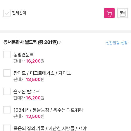
전체선택
동서문화사 월드북 (총 281권)
신간알림 신청
동방견문록
판매가
16,200
원
캉디드 / 미크로메가스 / 자디그
판매가
13,500
원
솔로몬 탈무드
판매가
16,200
원
1984년 / 동물농장 / 복수는 괴로워라
판매가
13,500
원
죽음의 집의 기록 / 가난한 사람들 / 백야