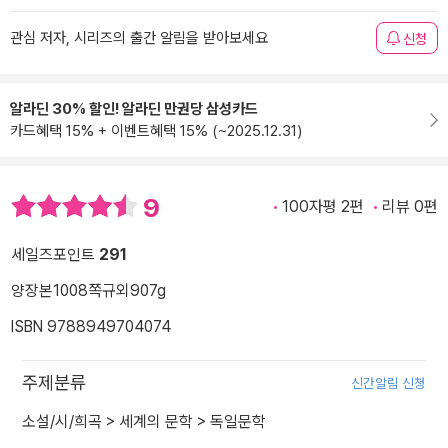
관심 저자, 시리즈의 출간 알림을 받아보세요
신청
알라딘 30% 할인! 알라딘 만권당 삼성카드
카드혜택 15% + 이벤트혜택 15% (~2025.12.31)
9
100자평 2편
리뷰 0편
세일즈포인트
291
양장본
1008쪽
규외
907g
ISBN 9788949704074
주제분류
신간알림 신청
소설/시/희곡
>
세계의 문학
>
독일문학