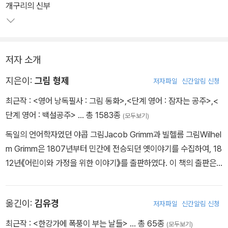
개구리의 신부
저자 소개
지은이:
그림 형제
저자파일
신간알림 신청
최근작 :
<영어 낭독필사 : 그림 동화>
,
<단계 영어 : 잠자는 공주>
,
<
단계 영어 : 백설공주>
… 총 1583종
(모두보기)
독일의 언어학자였던 야콥 그림Jacob Grimm과 빌헬름 그림Wilhel
m Grimm은 1807년부터 민간에 전승되던 옛이야기를 수집하여, 18
12년《어린이와 가정을 위한 이야기》를 출판하였다. 이 책의 출판은
세계의 민담수집과 민속학 태동에 큰 영향을 끼쳤으며, 이후 수많은
증보와 개정을 거쳐, 오늘날은 두 형제의 이름을 본떠《그림 동화》라
옮긴이:
김유경
저자파일
신간알림 신청
고 일컬어진다. 특히 이 책이 가지고 있는 교육적 치유적 가치가 재발
견되면서, 현재 세계에서 성경 다음으로 가장 많이 읽히는 책이 되었
최근작 :
<한강가에 폭풍이 부는 날들>
… 총 65종
(모두보기)