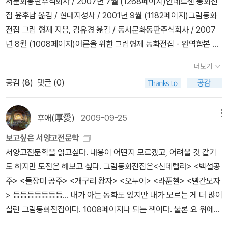
서문화동판주식회사 / 2007년 7월 (1268페이지)안데르센 동화전
걸린다.
집 윤후남 옮김 / 현대지성사 / 2001년 9월 (1182페이지)그림동화
전집 그림 형제 지음, 김유경 옮김 / 동서문화동판주식회사 / 2007
년 8월 (1008페이지)어른을 위한 그림형제 동화전집 - 완역합본 그
림 형제 지음, 김열규 옮김 / 현대지성사 / 2004년 2월(424페이지)
더보기
난 한스 크리스티안 안데르센의 <안데르센동화전집>과 그림 형제의
공감 (
8
)
댓글 (0)
<그림동화전집>이 보고싶다. 어렸을 때 동화를 많이 읽지 못한 나다.
그래서 그런지 보고싶다. 목차를 살펴보니 내가 모르는 게 정말 많았
다. 이렇게 많은 동화가 있는 줄도 모른 나... ㅎㅎㅎ
후애(厚愛)
2009-09-25
메뉴
보고싶은 서양고전문학
서양고전문학을 읽고싶다. 내용이 어떤지 모르겠고, 어려울 것 같기
도 하지만 도전은 해보고 싶다. 그림동화전집은<신데렐라> <백설공
주> <들장미 공주> <개구리 왕자> <오누이> <라푼첼> <빨간모자
> 등등등등등등등... 내가 아는 동화도 있지만 내가 모르는 게 더 많이
실린 그림동화전집이다. 1008페이지나 되는 책이다. 물론 요 위에
책들이 거의 1000페이지가 넘는 책들도 있다. 돈끼호떼은 아주 예전