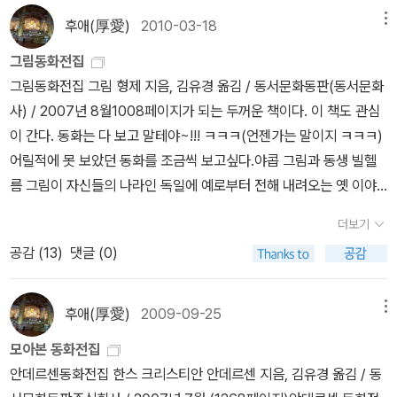
들을 집으로 초대해 이야기를 듣고 메모를 했다. 아마도 구전되어 내
후애(厚愛)
2010-03-18
메뉴
려온 이야기와 비교하려는 의도였을 것이다. 메모한 것을 다시 재편
그림동화전집
집하여 이야기체로 바꾸어 완전한 한 편의 이야기로 만들었다. 그림
그림동화전집 그림 형제 지음, 김유경 옮김 / 동서문화동판(동서문화
형제의 목표는 이야기꾼의 말을 정확히 재현함으로서 이야기의 공상
사) / 2007년 8월1008페이지가 되는 두꺼운 책이다. 이 책도 관심
적인 것을 강조하고 당대의 신념체계를 유지하도록 하는 것이었다.
이 간다. 동화는 다 보고 말테야~!!! ㅋㅋㅋ(언젠가는 말이지 ㅋㅋㅋ)
이 책은 최초의 과학적인 민담 모음집이라고 할 수 있다. 그림 형제의
어릴적에 못 보았던 동화를 조금씩 보고싶다.야콥 그림과 동생 빌헬
동화책에는 우리가 잘아는 백설공주, 헨젤과 그레테, 늑대와 일골 마
름 그림이 자신들의 나라인 독일에 예로부터 전해 내려오는 옛 이야
리 아기염소 등의 이야기가 실려있다. 그림형제의 동화책을 읽어보면
기를 묶어내 이후 전세계적으로 사랑을 받은 <그림동화>의 번역판.
우리가 익히 알던 내용과는 사뭇 다르다는 것을 발견하게 될 것이다.
더보기
<빨간 모자>,<신데렐라>, <백설공주>, <들장미 공주>, <헨젤과 그
어떤 면에서 동화책이라기보다는 어른들을 위한 성인 소설에 가까운
공감 (
13
)
댓글 (0)
레텔>과 같이 익히 알려진 동화부터, <노름꾼 한스>, <속편한 사나
내용이다. 일명 '잔혹동화'의 기원인 셈이다. 그림 형제의 책을 완역한
이>와 같이 조금은 낯선 작품들까지도 접할 수 있다. 동서문화사에서
것은 김열규가 옮긴 현대지성사의 <어른을 위한 그림형제 동화전집>
펴내는 월드북 시리즈 64번째 책. -책소개 알라딘
후애(厚愛)
2009-09-25
메뉴
이 있고, 김유경이 옮긴 동서문화동판사에서 출간된 책이있다. 해설
를 함계 실어놓은 책은 이혜정의 <그림형제 독일민담>으로 뮤친트리
모아본 동화전집
에서 출간된 책이 있다. 깔끔하게 정리되고 디자인도 맘에 드는 것은
안데르센동화전집 한스 크리스티안 안데르센 지음, 김유경 옮김 / 동
펭귄클래식에서 출간된 것들이다. 문제는 종이책이 아니라는 점이