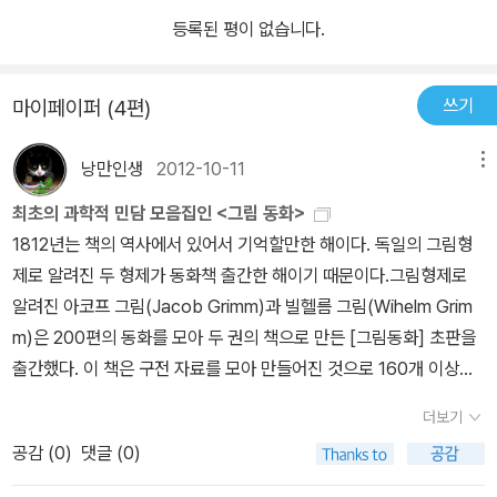
등록된 평이 없습니다.
쓰기
마이페이퍼 (4편)
낭만인생
2012-10-11
메뉴
최초의 과학적 민담 모음집인 <그림 동화>
1812년는 책의 역사에서 있어서 기억할만한 해이다. 독일의 그림형
제로 알려진 두 형제가 동화책 출간한 해이기 때문이다.그림형제로
알려진 아코프 그림(Jacob Grimm)과 빌헬름 그림(Wihelm Grim
m)은 200편의 동화를 모아 두 권의 책으로 만든 [그림동화] 초판을
출간했다. 이 책은 구전 자료를 모아 만들어진 것으로 160개 이상의
언어로 번역되었고 현대 어린들이들이 즐기는 이야기와 영화의 토대
더보기
가 됐다. 독일의 도서관에서 일하던 야코프 그림은 뿔뿔히 흩어져 사
공감 (
0
)
댓글 (0)
라질 위기에 처한 중세 시대 원고를 발견했다. 그림은 이 책을 다시 책
으로 만들고자 마음을 먹는다. 그러기 위해서는 두 형제는 이야기꾼