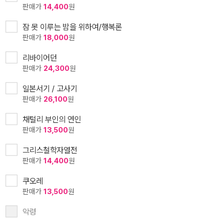
판매가
14,400
원
잠 못 이루는 밤을 위하여/행복론
판매가
18,000
원
리바이어던
판매가
24,300
원
일본서기 / 고사기
판매가
26,100
원
채털리 부인의 연인
판매가
13,500
원
그리스철학자열전
판매가
14,400
원
쿠오레
판매가
13,500
원
악령