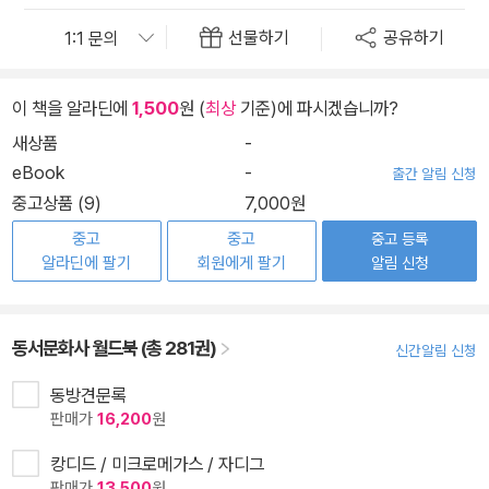
선물하기
공유하기
이 책을 알라딘에
1,500
원 (
최상
기준)에 파시겠습니까?
새상품
-
eBook
-
출간 알림 신청
중고상품 (9)
7,000원
중고
중고
중고 등록
알라딘에 팔기
회원에게 팔기
알림 신청
동서문화사 월드북 (총 281권)
신간알림 신청
동방견문록
판매가
16,200
원
캉디드 / 미크로메가스 / 자디그
판매가
13,500
원