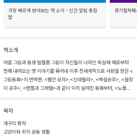
가장 빠르게 받아보는 책 소식 - 신간 알림 총집
경기컬처패스
합
책소개
야콥 그림과 동생 빌헬름 그림이 자신들의 나라인 독일에 예로부터
전해 내려오는 옛 이야기를 묶어내 이후 전세계적으로 사랑을 받은 <
그림동화>의 번역판. <빨간 모자>,<신데렐라>, <백설공주>, <들장
미 공주>, <헨젤과 그레텔>과 같이 익히 알려진 동화부터, <노름꾼
한스>, <속편한 사나이>와 같이 조금은 낯선 작품들까지도 접할 수
있다. 동서문화사에서 펴내는 월드북 시리즈 64번째 책.
목차
개구리 왕자
고양이와 쥐의 공동 생활