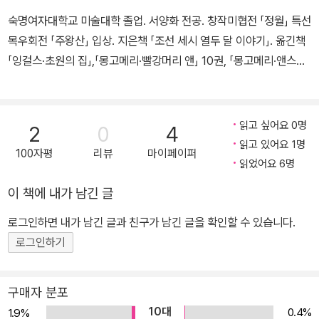
다.
숙명여자대학교 미술대학 졸업. 서양화 전공. 창작미협전 「정월」 특선
목우회전 「주왕산」 입상. 지은책 「조선 세시 열두 달 이야기」. 옮긴책
「잉걸스·초원의 집」,「몽고메리·빨강머리 앤」 10권, 「몽고메리·앤스북
스」 10권, 그림형제「그림동화전집」, 안데르센「안데르센동화전집」 등
이 있다.
읽고 싶어요 0명
2
0
4
읽고 있어요 1명
100자평
리뷰
마이페이퍼
읽었어요 6명
이 책에 내가 남긴 글
로그인하면 내가 남긴 글과 친구가 남긴 글을 확인할 수 있습니다.
로그인하기
구매자 분포
10대
0.4%
1.9%