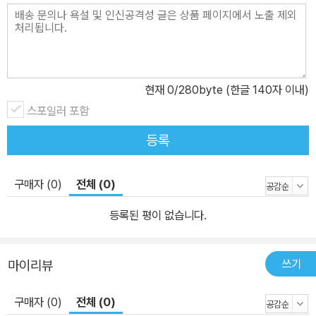
서 단군→기자→위만→삼국으로 계승된다는 기존 인식체계를 거부
하고 대단군조선과 3조선, 부여와 고구려 중심 인식체계를 내세웠다.
《조선상고사》는 단군시대로부터 백제 멸망과 그 부흥운동까지 다루
고 있다. 제1편 총론, 제2편 단군신앙 시대, 제3편 삼조선(三朝鮮)분
현재
0
/280byte (한글 140자 이내)
립 시대, 제4편 열국쟁웅 시대, 제5편 고구려 전성시대, 제6편 고구
스포일러 포함
려 쇠퇴 징조와 북부여 멸망, 제7편 고구려․백제 충돌, 제8편 남방 국
가의 대고구려 공수동맹, 제9편 삼국혈전 시작, 제10편 고구려와 수
등록
의 전쟁, 제11편 고구려와 당의 전쟁, 제12편 백제의 강성(强盛)과
신라의 음모 등 모두 12편으로 이루어져 있다. 《조선상고사》는 한민
구매자 (0)
전체 (0)
족과 고대국가의 독특한 기원과 변천과정을 체계적으로 서술하고 있
으며, 아울러 민족내부 계급관계를 주목하고 변증법적 역사발전단계
등록된 평이 없습니다.
설 등 근대적인 역사연구 방법론을 제시함으로써 한국 역사학 수준을
끌어올린 역작으로 평가되고 있다. 《한국통사》! 피눈물로 얼룩진 통
쓰기
마이리뷰
한 한국근대사! 한민족에게 가장 통한(痛恨)의 시대인 근대사! 《한국
통사(韓國痛史)》는 독립운동가이자 역사학자, 대한민국임시정부
구매자 (0)
전체 (0)
제2대 대통령을 지낸 백암 박은식(朴殷植)이 근대 역사학적 방법론