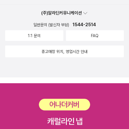
직도 세상의 독자들에게 절절하게 호소하는 것. 이것이 힘입니다. 세
(주)알라딘커뮤니케이션
상의 어떤 작품보다도 자주 무대에 올려 공연하고, 이를 본 다른 예술
가들이 불행한 영웅을 그림으로, 산문으로, 음악으로, 다른 공연으로
1544-2514
일반문의 (발신자 부담)
변신시켜왔던 불후, 불멸의 명작입니다. 내용은 다 알고 있을 것입니
1:1 문의
FAQ
다. 그러나 직접 읽을 때 가슴 속을 벅차게 하는 슬픔과 동감을 결코
멀리하려 하지 마십시오. 기억하세요. 아름다움은 그 콘텐츠를 아름
중고매장 위치, 영업시간 안내
답다고 받아들일 준비가 되어 있는 사람에게만 곁을 허여한다는 것
을. 그리고 당신은 의문을 품을지도 모릅니다. 왜 아름다운 것은 그렇
게 자주 슬프지? 하고 말이지요.로제 마르탱 뒤 가르, <티보가의 사
람들> 꼭 하고 싶은 말이 있습니다. 세상의 모든 전쟁은 추악하다는
것입니다. 역사상 정의로웠던 전쟁은 한 번도 없었습니다. 전쟁과 차
별로 인한 학살과 분쟁은 앞으로 영원히 다시 등장하지 않아야 합니
다. 1937년 노벨문학상을 받은 로제 마르탱 뒤 가르가 필생을 바쳐
티보 가의 완고한 아버지와 그의 두 아들에 관한 책을 썼습니다. 작은
아들 자크의 사춘기부터 시작해 죽음에 이를 때까지 모두 여덟 편, 책
으로 다섯 권으로 나왔습니다만 아쉽게 지금은 절판이라 도서관을 이