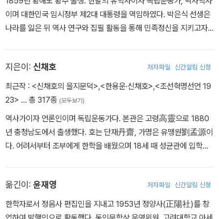
1859년 황해도 황주 출생. 한말의 유학자이자 독립운동가, 역사학자
이며 대한민국 임시정부 제2대 대통령을 역임하였다. 박은식 선생은
나라를 잃은 뒤 역사 연구와 집필 활동을 통해 민족정신을 지키고자
했다. 그는 역사를 단순한 사실의 기록이 아니라 “민족혼(民族魂)의
계승”으로 이해하였으며, 이를 바탕으로 한국 근대 민족주의 사학의
지은이:
신채호
저자파일
신간알림 신청
기틀을 세웠다. 대표 저서로 『한국통사』, 『한국독립운동지혈사』 등이
있으며, 일제강점기 속에서도 민족의 자주성과 독립 의지를 역사 속
최근작 :
<신채호의 을지문덕>
,
<한용운·신채호>
,
<조선혁명선언 19
에 담아내는 데 평생을 바쳤다. 그의 역사관은 오늘날까지도 한국 독
23>
… 총 317종
(모두보기)
립운동사와 민족사 연구의 중요한 정신적 기반으로 평가받고 있다.
역사가이자 언론인이며 독립운동가다. 본관은 고령高靈으로 1880
년 충청남도에서 출생했다. 호는 단재丹齋, 가명은 유맹원劉孟源이
다. 어려서부터 조부에게 한학을 배웠으며 18세 때 성균관에 입학하
여 26세가 되던 1905년 성균관박사가 되었다. 그해 《황성신문》의
기자가 되었고, 이듬해 《대한매일신보》의 주필이 되었다. 1907년 항
옮긴이:
윤재영
저자파일
신간알림 신청
일비밀결사인 신민회에 참여했고 시론, 논설 등을 쓰며 애국계몽운동
과 항일언론운동을 펼쳤다. 또한 〈독사신론〉을 포함한 역사관계 논문
한학자로서 정음사 편집인을 지내고 1953년 정양사(正陽社)를 창
과 다수의 영웅전을 써서 민족의식과 독립정신 고취에도 힘썼다. 191
업하여 발행인으로 활동했다. 동인문학상 운영위원, 고려대학교 아세