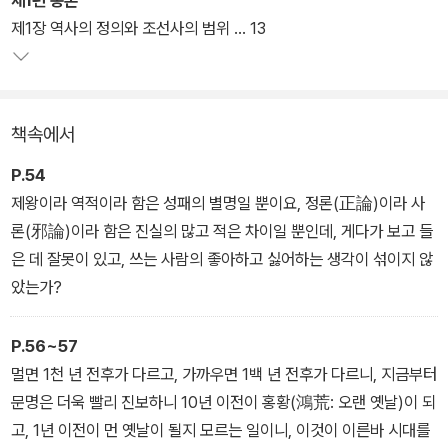
이다. 파란과 역경으로 얼룩진 시대의 변천상을 뚜렷한 민족의식에
제1장 역사의 정의와 조선사의 범위 … 13
따라 쓴 성찰과 반성의 글로서 1863년 고종 즉위와 흥선대원군 집권
기부터 1911년 105인 사건이 일어날 때까지의 역사를 시대별로 정리
하여 중요한 사건에는 지은이 의견을 덧붙이고 있다.
책속에서
P.54
제왕이라 역적이라 함은 성패의 별명일 뿐이요, 정론(正論)이라 사
론(邪論)이라 함은 진실의 많고 적은 차이일 뿐인데, 게다가 보고 들
은 데 잘못이 있고, 쓰는 사람의 좋아하고 싫어하는 생각이 섞이지 않
았는가?
P.56~57
멀면 1천 년 전후가 다르고, 가까우면 1백 년 전후가 다르니, 지금부터
문명은 더욱 빨리 진보하니 10년 이전이 홍황(鴻荒: 오랜 옛날)이 되
고, 1년 이전이 먼 옛날이 될지 모르는 일이니, 이것이 이른바 시대를