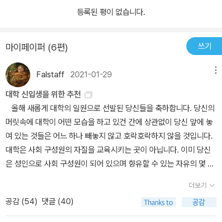
에 따라 민족주체적 관점에서 한국 근대사를 정리한 근대 민족사학의
등록된 평이 없습니다.
기념비적인 저작이다. 파란과 역경으로 얼룩진 시대의 변천상을 뚜렷
한 민족의식에 따라 쓴 성찰과 반성의 글로서 1863년 고종 즉위와 흥
쓰기
마이페이퍼 (6편)
선대원군 집권기부터 1911년 105인 사건이 일어날 때까지의 역사를
시대별로 정리하여 중요한 사건에는 지은이 의견을 덧붙이고 있다.
Falstaff
2021-01-29
메뉴
박은식은 《한국통사》머리말에서 한국의 정신을 보존하기 위해서 이
대학 신입생을 위한 추천
책을 짓는다고 말하고 있다. 그는 일제 침략과정을 온 세상에 폭로한
올해 새롭게 대학의 일원으로 선발된 당신들을 축하합니다. 당신의
다는 점에 초점을 맞추었기 때문에 한국 근세사를 서술하면서도 역사
머릿속에 대학이 어떤 모습을 하고 있건 간에 상관없이 당신 앞에 놓
사실을 중심으로 장(章)을 나누어 서술하고 있다. 또한 지은이 논평
여 있는 것들은 어느 하나 빼놓지 않고 호락호락하지 않을 것입니다.
을 덧붙일 뿐만 아니라 하나의 사실(史實)이 일어나게 된 앞선 사실
대학은 사회 구성원의 자질을 교육시키는 곳이 아닙니다. 이미 당신
들을 말하면서 그 결과로 일어난 사실을 함께 서술하는 등 역사를 분
은 성인으로 사회 구성원이 되어 있으며 향유할 수 있는 자유의 몇 배
석하고 비판하며 종합하는 근대 역사학의 방법론을 적용한 한국 최초
에 달하는 책임이 기다리고 있습니다. 그러나 나는 벌써부터 자유와
의 저작이다. 또한 독립운동에 직접 참여한 박은식 자신의 경험을 바
더보기
자유에 따르는 책임에 얽매어 위축되거나, 조금 나은 내일의 복지를
탕으로 썼기에 그의 역사관이 잘 반영되어 있다. 역사는 반드시 되풀
공감 (
54
)
댓글 (40)
위해 소위 스펙 쌓기에 전력을 다하는 당신들이 되지 않기를 진심으
이된다! 결코 되풀이되어서는 안 될 근대사를 돌아볼 때 ‘저 때 우리가
로 바랍니다. 몸은 비록 도서관 열람실과 개가실을 오가더라도 당신
좀 더 일찍 깨치고 나라 힘을 키웠더라면?’하는 물음은 우리 스스로