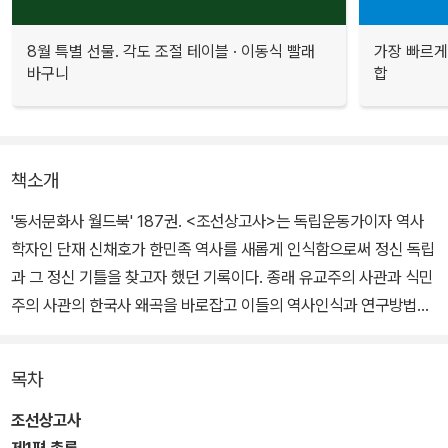
8월 특별 선물. 각도 조절 테이블 · 이동식 빨래
가장 빠르게
바구니
합
책소개
'동서문화사 월드북' 187권. <조선상고사>는 독립운동가이자 역사
학자인 단재 신채호가 한민족 역사를 새롭게 인식함으로써 정신 독립
과 그 정신 기틀을 찾고자 했던 기록이다. 종래 유교주의 사관과 식민
주의 사관의 한국사 왜곡을 바로잡고 이들의 역사인식과 연구방법을
극복하고자 한국 고대사를 민족주의 사관에 바탕하여 쓴 저작이다.
목차
<한국통사>는 독립운동가이자 역사학자, 대한민국임시정부 제2대
대통령을 지낸 백암 박은식이 근대 역사학적 방법론에 따라 민족주체
조선상고사
적 관점에서 한국 근대사를 정리한 근대 민족사학의 기념비적인 저작
제1편 총론