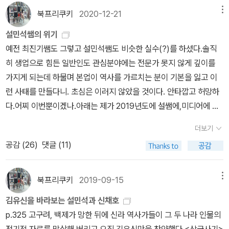
의 전두엽에는 저 광활한 몽고의 평야에서 고비사막과 천상의 사마르
를 부끄럽게 만들 뿐이다. 조선 후기에 들어서면서 일본보다 앞서거
북프리쿠키
2020-12-21
메뉴
칸트와 아스트라한을 넘어 유라시아 대륙을 관통하는 거인의 꿈을 간
나 적어도 앞설 수 있는 바탕을 마련할 수 있는 기회가 몇 번 있었지만
설민석쌤의 위기
직하기를 기원합니다. 애초에 대학은 신학과 인문학을 공부하기 위
기득권 집권층의 무지와 무식으로 제대로 활용하지도 못했고, 그것이
예전 최진기쌤도 그렇고 설민석쌤도 비슷한 실수(?)를 하셨다.솔직
해 생겼습니다. 나는 보이는 것만 믿는 유물론자로 신학에 대해서는
그대로 통한의 한국근대사로 이어졌다. 박은식은 《한국통사》에서 러
히 생업으로 힘든 일반인도 관심분야에는 전문가 못지 않게 깊이를
전혀 관심이 없어 보탤 말이 없습니다. 그러니 그건 예외로 하겠습니
시아와 중국, 일본 등 강대국들이 세력균형을 통해서 서로 견제하면
가지게 되는데 하물며 본업이 역사를 가르치는 분이 기본을 잃고 이
다. 전 세계적으로 인기가 없어지긴 했으나 문학, 사학, 철학으로 대표
한국도 유럽 약소국들처럼 독립할 수 있을 것이나, 어느 한 나라가 독
런 사태를 만들다니. 초심은 이러지 않았을 것이다. 안타깝고 허망하
하는 인문학이야말로 굳이 그것을 전공으로 공부하지 않더라도 평생
점하고 잠식하게 되면 위험하게 될 것이라고 말하고 있다. 그때나 지
다.어찌 이번뿐이겠나.아래는 제가 2019년도에 설쌤에,미디어에 실
을 두고 가까이 해야 할 양식입니다. 당신의 전공과 관계없이 말입니
금이나 한국이 처한 상황은 본질적으로 달라진 게 없으므로 ‘강대국
망해서 올린 글을 캡춰했다. 많은 분들이 아마 저와 비슷한 생각을 해
다. 이건 삼백 년 전에도 그랬고, 삼백 년 후에도 마찬가지일 것입니
간 상호 견제를 통해 한국 독립을 보장받아야 한다’는 박은식의 주장
더보기
왔으리라 본다.의견과 사실은 분명해야되고 전달 또한 명확해야 한
다. 나 스스로도 대학에서 이과 전공을 했으니 이렇게 얘기한다고 해
은 오늘날 대한민국과 조선민주주의인민공화국 두 나라로 나뉘어 끝
공감 (
26
)
댓글 (11)
다.---------------------------------------------------------˝
서 이상할 것은 없겠습니다. 인문학은 사람과 세상을 볼 수 있는 가장
없는 이념 갈등을 겪고 있는 우리에게 더욱 절실하게 다가온다. 중국
역사는 역사를 위하여 역사를 만드는 것이지, 역사 이외에 무슨 다른
효과적인 투자입니다. 나중에 당신의 시계에 석양의 놀이 비칠 때, 그
동북공정․이어도 도발! 일본 역사교과서 왜곡․독도 영유권 주장! 《조
목적을 위하여 만드는 것이 아니다. 다시 말해서 역사는 사회의 유동
북프리쿠키
2019-09-15
메뉴
래도 안분하며 살았다, 생각하며 느긋한 한숨을 쉴 수 있게 만들 것입
선상고사》와《한국통사》를 읽지 않고서는 중국의 동북공정(東北工
상태와 거기에서 발생한 사실을 객관적으로 있는 그대로 적는 것이
니다. 이 말을 믿기 바랍니다. 이제 당신은 대학의 문에 들어서게 됐
程)과 이어도 도발 사건, 일본의 역사교과서 왜곡과 독도 영유권 주
김유신을 바라보는 설민석과 신채호
지, 지은이의 목적에 따라 그 사실을 좌우하거나 덧붙이거나 달리 고
습니다. 그리하여 당신의 첫 발을 축복하며 문학, 역사, 철학 가운데
장 사건의 본질을 제대로 읽어낼 수가 없다. 세계 2대 초강대국 가운
p.325 고구려, 백제가 망한 뒤에 신라 역사가들이 그 두 나라 인물의
칠 수 있는 것이 아니다.˝_조선상고사 553쪽신채호의 총론에서
딱 열 권의 책을 추천하고자 했습니다. 그러나 평소에 철학에는 관심
데 하나인 중국은 도광양회(韜光養晦)에서 시작하여 유소작위(有