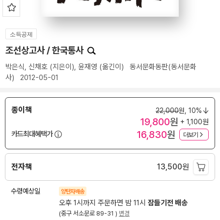
소득공제
조선상고사 / 한국통사
박은식
,
신채호
(지은이),
윤재영
(옮긴이)
동서문화동판(동서문화
사)
2012-05-01
종이책
22,000
원,
10%
19,800
원
+ 1,100원
16,830
원
카드최대혜택가
더보기
전자책
13,500
원
수령예상일
양탄자배송
오후 1시까지 주문하면 밤 11시
잠들기전 배송
(중구 서소문로 89-31 )
변경