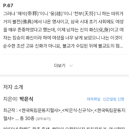
되지 않은 사회의 인물은 반드시 창조적 혁명적 남아라야 할 듯하나,
P.67
어떤 때에는 꼭 그렇지도 않아, 작은 칼로 잔재주를 부리는 형편없는
그러나 ‘제석(帝釋)’이니 ‘웅(雄)’이니 ‘천부(天符)’니 하는 따위가
재주꾼으로서 외국인 입을 흉내 내서 말하고 웃고 노래함이 그럴듯하
거의 불전(佛典)에서 나온 명사이고, 삼국 시대 초기 사회에도 여성
여 사람들을 움직일 만하면 거연히 인물 지위를 얻기도 한다.
을 매우 존중하였다고 했는데, 이제 남자는 신의 화신(化身)이고 여
자는 짐승의 화신이라 하여 여성을 너무 낮게 보았으니 나는 이것이
순수한 조선 고유 신화가 아니요, 불교가 수입된 뒤에 불교도의 점철
(點綴)이 적지 않았다고 생각한다.
더보기
저자 소개
지은이:
박은식
저자파일
신간알림 신청
최근작 :
<한국독립운동지혈사>
,
<박은식·신규식>
,
<한국독립운동지
혈사>
… 총 30종
(모두보기)