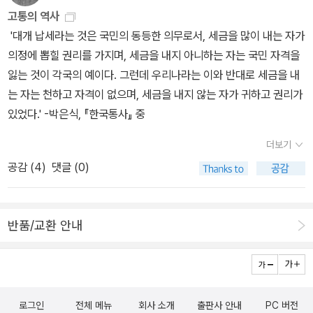
걸그룹 브로마이드 들고 어느 벽에 바를까 고민하는 것처럼 주저리주
없습니다. 상황을 정확하게 인식하고, 인식한 바가 정의라면 단연 정
고통의 역사
저리 궁상을 떨고 있습니다.전 굿즈에 초연할 줄 알았는데 이 스티커
의를 위해 망설이지 않고 그것을 행한 분입니다. 그의 역사철학은 아
'대개 납세라는 것은 국민의 동등한 의무로서, 세금을 많이 내는 자가
는 민음사빠에게 치명적이네요주말은 역시 궁상떠는 맛으로 보내는
我와 비아非我, 나와 내가 아닌 것의 투쟁이라고 단정합니다. 몇 년
의정에 뽑힐 권리를 가지며, 세금을 내지 아니하는 자는 국민 자격을
게 좋은 것 아닐까요~이웃님들도 서재에서 이 궁상, 저 궁상 떨면서
전, 일본에 의한 식민지 침탈은 그 당시 세계질서를 보면 당연한 것이
잃는 것이 각국의 예이다. 그런데 우리나라는 이와 반대로 세금을 내
좋은 밤 보내시길^^
아니냐는 질문을, 한 젊은이로부터 받은 적이 있습니다. 매우 놀랐습
는 자는 천하고 자격이 없으며, 세금을 내지 않는 자가 귀하고 권리가
니다. 그건 정확하게 식민사관으로 피 식민을 경험한 우리 입장에서
있었다.' -박은식, 『한국통사』 중
는 타파해야 할 인식을, 그래도 소위 명문이라고 하는 대학 재학생이
더보기
가지고 있을 줄은 정말 몰랐습니다. 이에 대한 대답을 신채호의 <조
공감 (
4
)
댓글 (0)
선상고사>가 해줍니다. 정확하게 얘기하자면 책의 1장에서 단재가
풀어나갈 역사 이야기의 기본 시각을 설명해주는 1장에 나옵니다. 아
와 비아의 투쟁은 흑백논리, 진영논리가 아닙니다. 혁명가답게 아와
반품/교환 안내
비아가 투쟁해 다시 한 결과를 만들어내는 변증법의 발전 과정에 있
는 것이지요. 우리나라 사람이라면 당연히 읽어보아야 할 명저입니
다. 소포클레스, <오이디푸스> 문학의 힘은 동감에 있습니다. 이 책
이 세상에 나오고 벌써 이천사백여 년이 흘렀습니다. 그리 오랜 세월
로그인
전체 메뉴
회사 소개
출판사 안내
PC 버전
이 지났음에도 뛰어나지만 누구보다도 불행했던 한 영웅의 비탄이 아