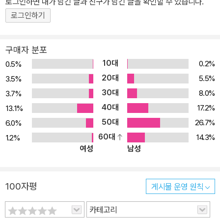
로그인하면 내가 남긴 글과 친구가 남긴 글을 확인할 수 있습니다.
때가 있을 것이다.” -박은식《한국통사》에서 《조선상고사》! 날조된
로그인하기
한국고대사혁파하다! 《조선상고사(朝鮮上古史)》는 독립운동가이
자 역사학자인 단재 신채호(申采浩)가 한민족 역사를 새롭게 인식
구매자 분포
함으로써 정신 독립과 그 정신 기틀을 찾고자 했던 기록이다. 종래 유
10대
0.2%
0.5%
교주의 사관과 식민주의 사관의 한국사 왜곡을 바로잡고 이들의 역사
20대
5.5%
3.5%
인식과 연구방법을 극복하고자 한국 고대사를 민족주의 사관에 바탕
30대
8.0%
3.7%
하여 쓴 저작이다. 신채호는 《조선상고사》에서 사대주의 노예근성에
40대
서 한민족 역사를 무시하고, 성패와 흥망으로 낫고 못함을 가리며 유
17.2%
13.1%
교적 윤리관에 근거하여 남의 잘잘못을 평가하는 과거 관점에서 벗어
50대
26.7%
6.0%
나고자 하였다. 또한 이 책에서 유교주의 역사관에서 명분을 앞세워,
60대
14.3%
1.2%
여성
남성
자랑할 만한 우리 역사 사실을 말살했던 잘못을 신랄하게 비판하고
있으며, 새 왕조가 등장할 때마다 자신들의 혁명을 정당한 것으로 만
들기 위해 이전 왕조의 사료들을 없애버리고, 왜곡․날조하여 사실을
100자평
게시물 운영 원칙
사실대로 알지 못하게 뒤죽박죽을 만들어 놓았음을 통탄하고 있다.
이는 고려시대《삼국사기》와 조선시대《조선왕조실록》기록에서 찾아
카테고리
볼 수 있다. 망국의 한을 안고 민족중흥을 부르짖다! 신채호는 이 책에