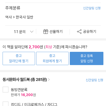
주제분류
신간알림 신청
역사
>
한국사 일반
선물하기
공유하기
이 책을 알라딘에
2,700
원 (
최상
기준)에 파시겠습니까?
중고
중고
중고 등록
알라딘에 팔기
회원에게 팔기
알림 신청
동서문화사 월드북 (총 281권)
신간알림 신청
동방견문록
판매가
16,200
원
캉디드 / 미크로메가스 / 자디그