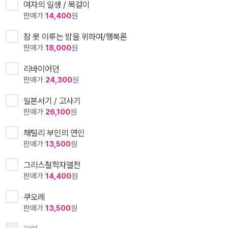
여자의 일생 / 목걸이
판매가
14,400
원
잠 못 이루는 밤을 위하여/행복론
판매가
18,000
원
리바이어던
판매가
24,300
원
일본서기 / 고사기
판매가
26,100
원
채털리 부인의 연인
판매가
13,500
원
그리스철학자열전
판매가
14,400
원
쿠오레
판매가
13,500
원