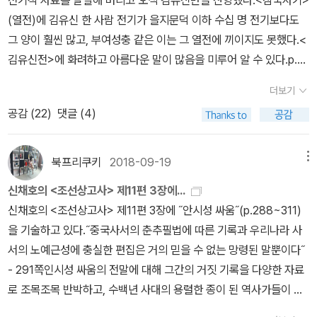
전기적 자료를 말살해 버리고 오직 김유신만을 찬양했다.<삼국사기>
이 덜 해 자신이 없어 철학을 위한 세 권의 자리는 비워두겠습니다. 이
所作爲), 화평굴기(和平崛起)를 거쳐 최근에는 돌돌핍인(咄咄逼
(열전)에 김유신 한 사람 전기가 을지문덕 이하 수십 명 전기보다도
글을 읽는 다른 분들이 이어서 소개해주시면 좋겠습니다. 나는 단지
人)을 외치고 있다. 한편 일본은 메이지유신 때 탈아입구(脫亞入
그 양이 훨씬 많고, 부여성충 같은 이는 그 열전에 끼이지도 못했다.<
문학과 역사책 일곱 권을 골라 당신의 방문 앞에 놓아두겠습니다.헤
歐)를 외쳤다가 10년 전부터 탈구입아(脫歐入亞)를 준비하면서 제
김유신전>에 화려하고 아름다운 말이 많음을 미루어 알 수 있다.p.3
로도토스, <역사> 그리스는 페르시아와 열한 번의 전쟁을 벌여 세
2차 세계대전 당시 일본이 아시아 여러 나라를 침략하며 내세운 대동
26<삼국사기>(김유신전)을 보면, 유신은 전략과 전술이 모두 남보
더보기
번 이기고 여덟 번을 졌습니다. 그러나 그리스는 헤로도토스라고 하
아공영권(大東亞共榮圈) 구상과 본질적으로 다를 게 없는, 1950
다 뛰어나 백전백승의 명장이라고 하였다.그러나 대개는 그 패전은
공감 (
22
)
댓글 (4)
는 역사가를 가지고 있어 단 세 번의 이긴 전쟁을 기념하여 제1차, 제
년대 후반에 주장했다가 미국의 반대와 아시아 국가들의 반일 정서
가려 숨기고 조그만 승리를 과장한 거짓 기록들이다.p.328김유신은
2차, 제3차 페르시아 전쟁으로 명명함으로써 페르시아와 벌인 모든
때문에 흐지부지되었던 동아시아 공동체 구상을 다시금 공공연히 떠
지혜와 용기 있는 명장이 아니라, 음험하고 사나운 정치가요, 그 평생
전쟁에서 승리한 것처럼 만들었습니다. 일반적으로 페르시아 전쟁,이
들어대고 있다. 이 두 강대국 사이에 끼인 한국인들이 우리 과거사를
의 큰 공이 싸움터에 있지 않고, 음모로 이웃 나라를 어지럽힌 사람이
북프리쿠키
2018-09-19
메뉴
라면 삼백 명의 스파르타 용사들이 테르모필라이에서 페르시아 대군
잊는다면 또 다시 100여 년 전 망국(亡國)의 전철(前轍)을 밟게 될
다.-----------------------------------------가끔씩 흥미롭게 보
신채호의 <조선상고사> 제11편 3장에...
의 진격을 며칠 동안 꽁꽁 묶어둔 일을 상기하게 된 것도 다 헤로도토
것이다. 역사를 잊은 민족에게 미래는 없다! 그래서 《조선상고사》와
는 TV 프로그램 선을 넘는 녀석들(리턴즈)에서 경주편을 방영하였
신채호의 <조선상고사> 제11편 3장에 ˝안시성 싸움˝(p.288~311)
스가 자신들의 역사만 썼기 때문입니다. 흔히들 역사의 주인공은 이
《한국통사》는 한국인이라면 반드시 읽어야 하는, 우리 민족 피눈물의
다.설민석쌤과 패널 몇명이서 경주 유적지를 찾아가 역사적 사실들에
을 기술하고 있다.˝중국사서의 춘추필법에 따른 기록과 우리나라 사
긴 자, 그리하여 어차피 역사는 이긴 자의 역사라고 합니다만 천만의
기록인 것이다.
대해서 이야기하는 내용이었는데, 마지막에 김유신묘를 찾아가 설민
서의 노예근성에 충실한 편집은 거의 믿을 수 없는 망령된 말뿐이다˝
말씀. 역사는 기록한 자들의 역사입니다. 그렇게 붓의 힘은 놀랍습니
석쌤이 김유신에 대하여 특유의 감동적인 화법으로 일화를 풀어냈다.
- 291쪽인시성 싸움의 전말에 대해 그간의 거짓 기록을 다양한 자료
다. 당신이 이 책을 읽고 기록의 위력만 느낄 수 있어도 나는 만족할
완전 영웅의 탄생이었다. 사실 그 영웅담 자체만으로도 평소에 잘 몰
로 조목조목 반박하고, 수백년 사대의 용렬한 종이 된 역사가들이 그
것입니다.사마천, <사기 세가> <사기 서>에 실려 있는 명문장, 보
랐던 역사적 사실을 공부하기에는 충분했을 것이다.TV를 꺼고 조선
좁쌀만한 주관적 눈에 보인대로 연개소문을 가혹하게 평하는 것에 단
임소경서報任小卿書를 통해 짐작할 수 있듯, 궁형을 받을 수밖에