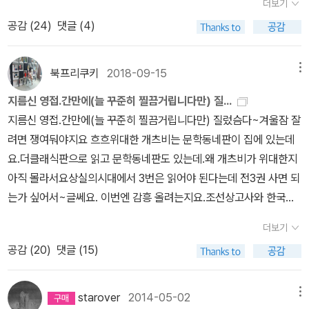
상고사를 뒤적여 김유신을 찾아보았다.발췌한 신채호 선생의 <조선
더보기
재는 원통해한다.내일 개봉하는 영화에도 극적인 장치를 위하여 분명
없었던 사마천의 천추의 한이 만든 위대한 역사서, <사기> 중 한 권
상고사>에 나오는 김유신에 대한 평은 설쌤의 이야기에 살짝 감동을
공감 (
24
)
댓글 (4)
시대적 대표 인물을 제대로 구현해내지 못하고,알팍한 팩션사이를 넘
입니다. <사기>는 본기, 표, 서, 세가, 열전으로 되어 있습니다. 본기
받은 나를 머쓱하게 하였다.설쌤이 김유신 장군에 대한 기록을 그 사
나들며 흥행의 도구로 삼을 것이다.물론 우리는 허구와 사실을 직시
는 사마천이 살던 시기까지 작자가 생각하기에 역사의 가장 중요한
리에 맞는 것과 그렇지 않은 것을 분별하고 검토할 만한 실력이 없진
하고영화는 영화로서 즐기면 되는 것이다. 하지만 이 책의 총론에서
시기를 좌우했던 인물들에 관한 책이고, 표는 말 그대로 연표, 서는 전
북프리쿠키
2018-09-15
메뉴
않았으리라.정해진 방영 시간내 다루어야 할 내용들을 편집하고 그
이야기하는 신채호의 뜻은 잊지 말았으면 한다.˝역사는 역사를 위하
래의 예악, 천관, 율법 등을 정리한 책입니다. 그래 역사를 전공하지
내용의 방향성, 시청자들의 몰입도를 감안하여 또 다른 김유신의 평
지름신 영접.간만에(늘 꾸준히 찔끔거립니다만) 질...
여 역사를 만드는 것이지, 역사 이외에 무슨 다른 목적을 위하여 만드
않는다면 표와 서를 읽을 필요는 없을 듯합니다. 세가는 본기에 실리
가를 내리기엔 프로그램 성격상 맞지 않았을 수도 있을 것이다. 그래
지름신 영접.간만에(늘 꾸준히 찔끔거립니다만) 질렀슴다~겨울잠 잘
는 것이 아니다.다시 말해서 역사는 사회의 유동상태와 거기에서 발
지 않았으나 영웅의 풍모를 지닌 사람들에 관한 기록입니다. 한 시대
도 눈물까지 그렁그렁해져 열변을 토한 설쌤에게 약간 배신감이 들었
려면 쟁여둬야지요 흐흐위대한 개츠비는 문학동네판이 집에 있는데
생한 사실을 객관적으로 있는 그대로 적는 것이지, 지은이의 목적에
를 대표하는 제후들이 주로 소개가 됩니다만 사마천은 이 속에 역사
다. 역시나 스타강사일뿐 학자는 아니지 않은가..이런 자괴감?<조선
요.더클래식판으로 읽고 문학동네판도 있는데.왜 개츠비가 위대한지
따라 그 사실을 좌우하거나 덧붙이거나 달리 고칠수 있는 것이 아니
상 첫 번째 민란의 주인공으로 진시황의 나라 진나라를 멸망으로 빠
상고사>의 평을 읽어보지 않았더라면, 나 또한 찬양일변도로 김유신
아직 몰라서요상실의시대에서 3번은 읽어야 된다는데 전3권 사면 되
다.˝-553쪽
지게 만든 일반 백성 출신의 농민반란군 수괴 진섭을 위해서도 한 챕
의 모습이 머리속에 박혀 있지 않았을까.우린 이토록 미디어에 압도
는가 싶어서~글쎄요. 이번엔 감흥 올려는지요.조선상고사와 한국통
터를 마련해놓았습니다. 파란만장한 영웅들의 행적을 통해 자신의 행
당하는 시대에 살고 있음을 다시 한번 느끼며, 애정해 오던 프로그램
사는 유시민님이 <역사의역사>에서 뽐뿌질해서 구입했구요.나머지
동과 생각이 어떻게 세월에 영향을 주는지 따져볼 양서입니다.신채
더보기
에 살짝 아쉬움을 토로해본다.
민음사 책은 중고책 나오는거기다리다 늙어죽을것 같아 과감히 새책
호, <조선상고사> 세종임금, 전봉준과 더불어 내가 존경하는 인물
공감 (
20
)
댓글 (15)
으로 질렀습니다.뭐~민음사표지 스티커책 굿즈를 받을 목적이기도
입니다. 일제가 패망하기 전까지 머리를 숙일 수 없다면서 꼿꼿이 선
하지만요. 이제 저 스티커를 어떻게 사용할지 고민입니다.아껴놨다가
채로 세수를 하는 바람에 아침마다 옷을 적셨다고 하는 역사가이자
이사한 집에 서재꾸밀때 사용할까? 아님 우짜지? 하며 사춘기소년이
starover
2014-05-02
메뉴
혁명가입니다. 역사책을 단재 신채호만큼 강건한 문장으로 쓴 사람은