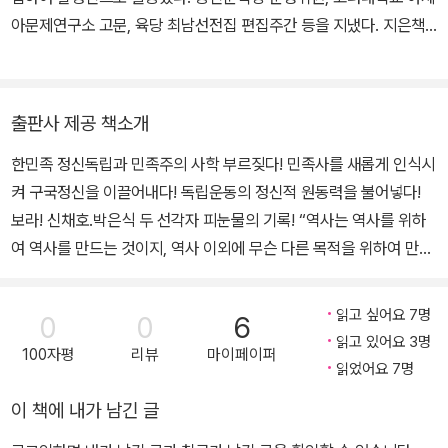
0년 신민회 동지들과 중국 칭다오로 망명한 후 민족교육과 항일운동
아문제연구소 고문, 육당 최남선전집 편집주간 등을 지냈다. 지은책
에 전념하는 한편 답사와 저술 등을 통해 상고사 연구에 힘썼다. 191
《한국고지명대사전》, 옮긴책《십팔사략》《순자․한비자》《명심보감》
9년 상해임시정부 수립에 참여했으며, 1927년 신간회 발기인으로
《격몽요결》김육《해동명신전》이이《율곡전서》나만갑《병자록》박지
활약했다. 1928년 4월 무정부주의동방연맹대회에 참석한 그는 5월,
원《열하일기》황사영《황사영백서》등이 있다.
출판사 제공 책소개
타이완에서 체포되어 다롄으로 이송되었다. 1930년 10년형을 선고
받고 뤼순감옥으로 이감되었으며, 1936년 옥중에서 뇌일혈로 순국
한민족 정신독립과 민족주의 사학 부르짖다! 민족사를 새롭게 인식시
했다.
켜 구국정신을 이끌어내다! 독립운동의 정신적 원동력을 불어넣다!
보라! 신채호․박은식 두 선각자 피눈물의 기록! “역사는 역사를 위하
여 역사를 만드는 것이지, 역사 이외에 무슨 다른 목적을 위하여 만드
는 것이 아니다. 다시 말해서 역사는 사회 유동 상태와 거기서 발생한
사실을 객관적으로 있는 그대로 적은 것이지, 지은이의 목적에 따라
읽고 싶어요 7명
0
0
6
그 사실을 좌우하거나 덧붙이거나 달리 고칠 것이 아니다.” -신채호
읽고 있어요 3명
100자평
리뷰
마이페이퍼
《조선상고사》에서 “옛사람이 이르기를 나라는 멸할 수 있으나 역사
읽었어요 7명
는 멸할 수 없다고 하였다. 나라는 형체이고 역사는 정신이다. 이제 한
이 책에 내가 남긴 글
국의 형체는 허물어졌으나 정신만을 홀로 보존하는 것이 어찌 불가능
하겠는가. 정신이 보존되어 멸하지 아니하면 형체는 반드시 부활할