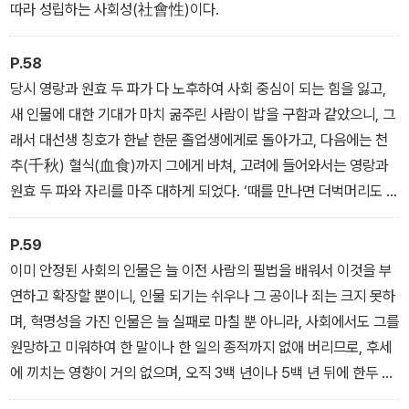
따라 성립하는 사회성(社會性)이다.
P.58
당시 영랑과 원효 두 파가 다 노후하여 사회 중심이 되는 힘을 잃고,
새 인물에 대한 기대가 마치 굶주린 사람이 밥을 구함과 같았으니, 그
래서 대선생 칭호가 한낱 한문 졸업생에게로 돌아가고, 다음에는 천
추(千秋) 혈식(血食)까지 그에게 바쳐, 고려에 들어와서는 영랑과
원효 두 파와 자리를 마주 대하게 되었다. ‘때를 만나면 더벅머리도 성
공한다’ 함은 이를 두고 한 말이니…
P.59
이미 안정된 사회의 인물은 늘 이전 사람의 필법을 배워서 이것을 부
연하고 확장할 뿐이니, 인물 되기는 쉬우나 그 공이나 죄는 크지 못하
며, 혁명성을 가진 인물은 늘 실패로 마칠 뿐 아니라, 사회에서도 그를
원망하고 미워하여 한 말이나 한 일의 종적까지 없애 버리므로, 후세
에 끼치는 영향이 거의 없으며, 오직 3백 년이나 5백 년 뒤에 한두 사
람 마음이 서로 통하는 이가 있어 그가 남긴 말을 감상할 뿐이요, 안정