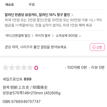
배송료
무료
알라딘 만권당 삼성카드, 알라딘 15% 청구 할인
최대 1만원 또는 2만원 할인(전월 30만원 또는 60만원 이용 시) / 카드
발급월 +1개월까지는 전월 실적이 없어도 최대 1만원 혜택 제공
카드/간편결제 할인
무이자 할부
소득공제 900원
관심 저자, 시리즈의 출간 알림을 받아보세요
신청
0
100자평 0편
리뷰 0편
세일즈포인트
899
원제 朝鮮上古史 / 韓國痛史
양장본
576쪽
148*210mm (A5)
806g
ISBN 9788949707747