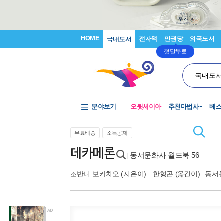
HOME
전자책
만권당
외국도서
국내도서
첫달무료
국내도
분야보기
오뒷세이아
추천마법사
베
무료배송
소득공제
데카메론
동서문화사 월드북 56
|
조반니 보카치오
(지은이),
한형곤
(옮긴이)
동서