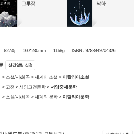
827쪽
160*230mm
1158g
ISBN : 9788949704326
류
신간알림 신청
서
>
소설/시/희곡
>
세계의 소설
>
이탈리아소설
서
>
고전
>
서양고전문학
>
서양중세문학
서
>
소설/시/희곡
>
세계의 문학
>
이탈리아문학
화사 월드북
(총 281권 모두보기)