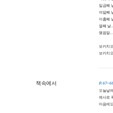
일곱째 날
여덟째 날
아홉째 날
열째 날…
맺음말… 
보카치오
보카치오 
책속에서
P. 67~6
오늘날에
예사로 
마음에도