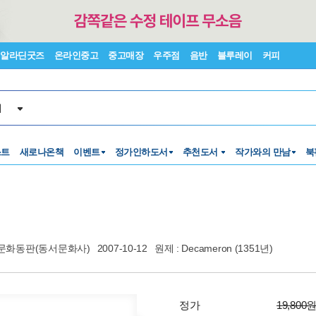
알라딘굿즈
온라인중고
중고매장
우주점
음반
블루레이
커피
서
스트
새로나온책
이벤트
정가인하도서
추천도서
작가와의 만남
북
문화동판(동서문화사)
2007-10-12
원제 : Decameron (1351년)
정가
19,800