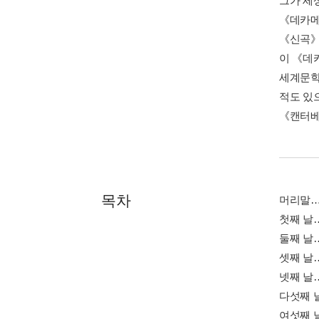
그가 세
《데카메론
《신곡》
이 《데
세계문학
적도 있
《캔터베
목차
머리말…
첫째 날…
둘째 날…
셋째 날…
넷째 날…
다섯째 날
여섯째 날