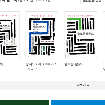
신간알림 신청
록
캉디드 / 미크로메가스
솔로몬 탈무드
1
/ 자디그
더보기