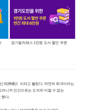
간
경기컬처패스 1만원 도서 할인 쿠폰
삼성카드가 쏜다! 알라
즉, 《신곡(神曲)》이라고 불렀다. 막연히 희극이라는
그러니까 인간으로는 도저히 미칠 수 없는
 했다.