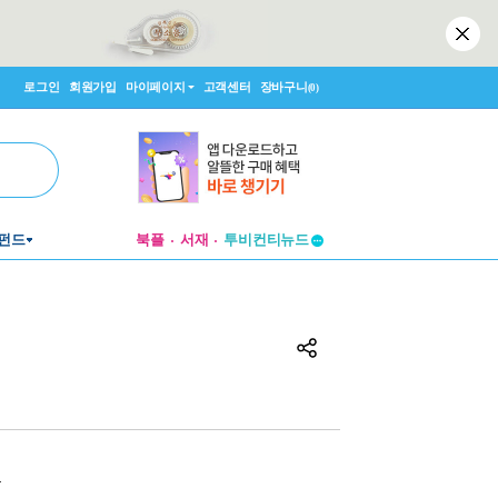
로그인
회원가입
마이페이지
고객센터
장바구니
(0)
펀드
북플
서재
투비컨티뉴드
창작플랫폼
투비컨티뉴드
원