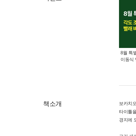
8월 특
이동식 
책소개
보카치오는
타이틀을
경지에 도