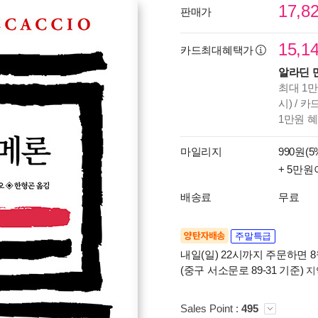
17,8
판매가
15,1
카드최대혜택가
알라딘 
최대 1만
시) / 
1만원 
마일리지
990원(5
+ 5만원
배송료
무료
양탄자배송
주말특급
내일(일) 22시까지 주문하면 8월
(중구 서소문로 89-31 기준)
지
Sales Point :
495