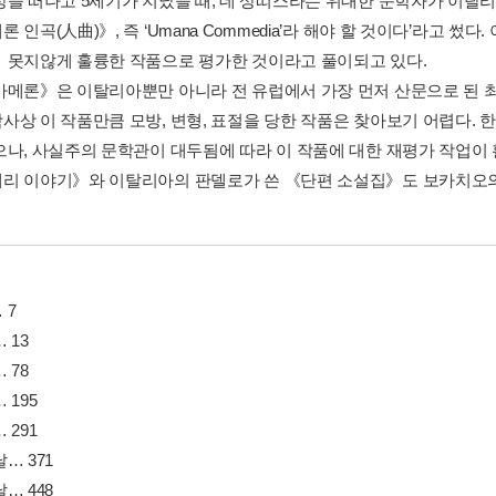
상을 떠나고 5세기가 지났을 때, 데 상띠스라는 위대한 문학자가 이탈
 인곡(人曲)》, 즉 ‘Umana Commedia’라 해야 할 것이다’라고 
 못지않게 훌륭한 작품으로 평가한 것이라고 풀이되고 있다.
카메론》은 이탈리아뿐만 아니라 전 유럽에서 가장 먼저 산문으로 된 최
사상 이 작품만큼 모방, 변형, 표절을 당한 작품은 찾아보기 어렵다.
으나, 사실주의 문학관이 대두됨에 따라 이 작품에 대한 재평가 작업이
리 이야기》와 이탈리아의 판델로가 쓴 《단편 소설집》도 보카치오의
 7
 13
 78
 195
 291
… 371
… 448