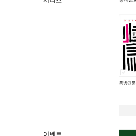
시리즈
동방견문
이벤트