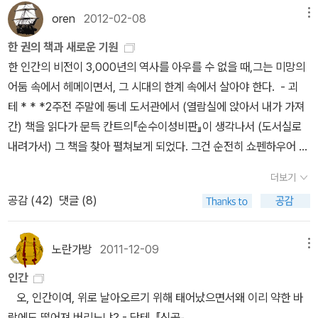
병 계급장은 달았을 듯하고, 전역을 1년 가량 앞둔 때였다.(독서노트
oren
2012-02-08
메뉴
앞표지를 넘기면 컬러 내지가 한 장 더 있었다. 거기에 내 소속/이름
한 권의 책과 새로운 기원
과 함께 저런 걸 적어 놓았었다.)그 당시에 내가 주로 읽었던 책은 '삼
한 인간의 비전이 3,000년의 역사를 아우를 수 없을 때,그는 미망의
성출판사'에서 나온《세계사상전집(전32권)》이었다. 그 책은 내가 입
어둠 속에서 헤메이면서, 그 시대의 한계 속에서 살아야 한다. - 괴
대하기 전에도 가끔씩 들춰본 적이 있었다. 내가 다니던 학교 앞에서
테 * * *2주전 주말에 동네 도서관에서 (열람실에 앉아서 내가 가져
나와 함께 자취를 하던 형이 큰 맘 먹고 '전집'을 한꺼번에 마련해 놓
간) 책을 읽다가 문득 칸트의『순수이성비판』이 생각나서 (도서실로
은 덕분이었다. 나는 읽고 싶은 책들을 두어 권씩 골라서 형한테 편지
내려가서) 그 책을 찾아 펼쳐보게 되었다. 그건 순전히 쇼펜하우어 때
를 보냈고, 형은 그때마다 그 책들을 어김없이 소포로 내게 보내줬다.
문이었는데, 그의 책『의지와 표상으로서의 세계』는 칸트 철학에 대한
오랜 세월이 흐른 지금은 그 책들을 단 한 권도 간수하지 못했지만, 그
더보기
완전한 이해를 '전제'로 하고 쓰여진 책이었던 데다가, 더군다나 쇼펜
책들의 목록은 아직도 '독서노트'에 고스란히 남아 있다.('독서노트'에
공감 (
42
)
댓글 (8)
하우어의 책을 다 읽고 나서까지도 정작 '칸트'의 그 어려운 책은 한
기록해 놓은 삼성출판사에서 나온《세계사상전집(전32권)》목록. 그
번도 읽어보지 않았기 때문이다(물론 대학1학년때 철학개론 과목을
당시 책들은 대개 세로로 쓰여진 데다가 국한문 혼용이 기본이었다.)
수강하면서 레포트를 잘 써 볼 요량으로 그 책을 읽고 이해하려 무진
노란가방
2011-12-09
메뉴
이 때 읽었던 책들 가운데 아직도 기억에 남는 책들은 아놀드 토인비
애를 쓰던 기억은 뚜렷이 남아 있다)어쨌든 짧은 몇 시간 동안에 '칸
의 『역사의 연구 Ⅰ,Ⅱ』, 플라톤의 『국가』,『소크라테스의 변명』, 홉즈의
인간
트의 철학'을 얼마간 이해해 보겠다는 심보 자체가 헛된 욕심이라는
『리바이어던』, 프로이트의 『정신분석입분』, 막스 베버의『사회경제
오, 인간이여, 위로 날아오르기 위해 태어났으면서왜 이리 약한 바
걸 미리 알고 있었지만, 그래도『순수이성비판』의 서문을 30여 년 만
사』, 슘페터의 『자본주의/사회주의/민주주의』등이다. 그런데, 독서노
람에도 떨어져 버리느냐? - 단테, 『신곡』