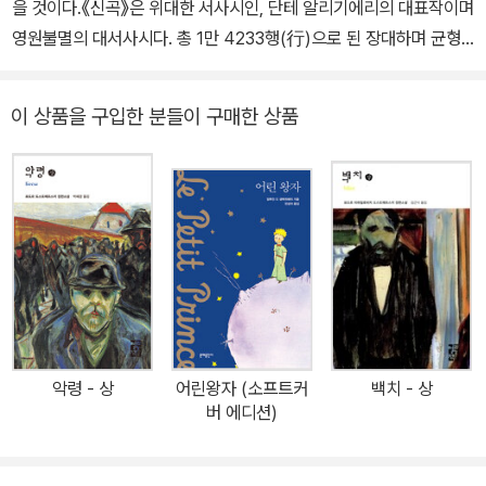
을 것이다.《신곡》은 위대한 서사시인, 단테 알리기에리의 대표작이며
미지로 승화된다. 『신곡』에서 베아트리체는 연옥의 산꼭대기에 있는
영원불멸의 대서사시다. 총 1만 4233행(行)으로 된 장대하며 균형
지상 천국에서 단테를 맞이하고 천국으로의 여행을 안내하는 인물로
이 바르게 잡힌 구성은 이따금 대성당에 비유된다. 〈지옥〉, 〈연옥〉,
그려진다. 방랑의 고통과 괴로움, 삶의 고난 속에서 탄생한 『신곡』은
〈천국〉 등 3편으로 되어 있으며 각 편을 33장으로, 각 연을 3행으로
영원한 진리와 정의를 추구하는 시인의 열정을 가장 완벽하게 구현한
이 상품을 구입한 분들이 구매한 상품
구성하였다. 〈지옥〉의 서두에는 서장에 해당되는 1장이 놓여 있으므
작품이다. 그런 만큼 단테의 개인적인 삶과 고뇌, 희망과 좌절이 고스
로 전체는 1＋33＋33＋33=100, 곧 100장으로 구성되어 있다. 그
란히 드러난다. 최초의 단테 학자 보카치오는 원제 <희극comedia>
구성은 단순하다. 단테 자신으로 추정되는 한 시인이 성 목요일 심야
앞에 <신성하다>는 의미의 형용사 divina를 붙였고, 1555년 베네치
부터 성 금요일 날이 채 밝기 전까지 지옥?연옥?천국을 여행하는 이
아에서 인쇄된 판본을 시작으로 La divina commedia(신곡)라는
야기이다. 먼저 로마의 대시인 베르길리우스의 인도를 받아 지옥의
제목으로 불리기 시작했다. 단테의 다른 작품으로는 『새로운 삶』, 『농
중심까지 내려간다. 그 뒤 남반구 쪽으로 나와서 연옥의 산까지 도달
경시』, 『향연』 등이 있다.
하는데, 그곳의 지상낙원에서부터는 베아트리체(은혜를 주는 여자)
에 의해 천국까지 인도된다. 다시 성 베르나르가 세 번째의 인도자가
되어, 단테는 천상에 있는 순백한 장미의 형체 속에서 삼위일체의 신
악령 - 상
어린왕자 (소프트커
백치 - 상
비를 엿보게 된다. 사랑과 정의로 이루어진 신의 존재 단테는 고난에
버 에디션)
찬 망명생활을 하며 이 대서사시를 썼다. 전편에 흐르는 주제는 ‘정
의’이다. 단테는 배신으로 얼룩져 있는 이 세상에 정의를 약속하는 신