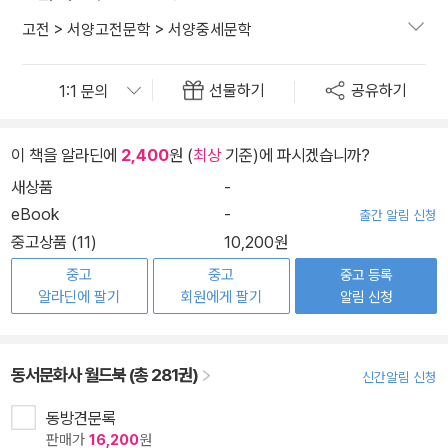
고전
>
서양고전문학
>
서양중세문학
선물하기
공유하기
이 책을 알라딘에
2,400
원 (
최상
기준)에 파시겠습니까?
새상품
-
eBook
-
출간 알림 신청
중고상품 (11)
10,200원
중고
중고
중고 등록
알라딘에 팔기
회원에게 팔기
알림 신청
동서문화사 월드북 (총 281권)
신간알림 신청
동방견문록
판매가
16,200
원