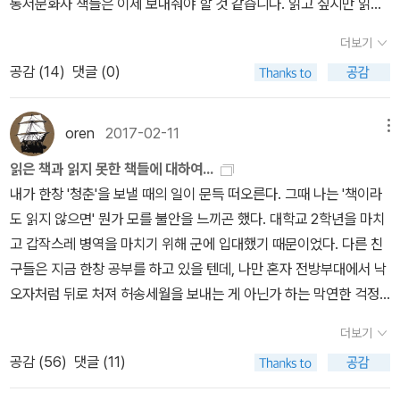
동서문화사 책들은 이제 보내줘야 할 것 같습니다. 읽고 싶지만 읽지
못하는 너무 너무 어려운 책들이 대부분입니다.1. 참회록(장자크루
더보기
소)2. 종의기원(찰스다윈)3. 신곡(단테)4. 프로테스탄티즘 윤리와 자
공감 (
14
)
댓글 (0)
본주의 정신(막스베버)5. 국부론(애덤스미스)6. 순수이성비판/실천
이성비판(임마누엘칸트)7. 니코마코스윤리학/정치학/시학(아리스토
텔레스)8. 인간불평등기원론/사회계약록(장자크루소)열린책들 리커
oren
2017-02-11
메뉴
버 에디션:팔림- 2016년에 나온 열린책들 에디션입니다. 표지가 넘
읽은 책과 읽지 못한 책들에 대하여...
이쁘지 않나요? 책장에 꽂아두기만 해도 기분이 좋은 책들이었는데,
내가 한창 '청춘'을 보낼 때의 일이 문득 떠오른다. 그때 나는 '책이라
열린책들은 노안이 있는 저에게는 ㅠ.ㅠ 아쉽지만 딸 시집보내는 부
도 읽지 않으면' 뭔가 모를 불안을 느끼곤 했다. 대학교 2학년을 마치
모님 심정으로 이제 보내 줘야 될 것 같습니다. 여기 5권 중에 읽은
고 갑작스레 병역을 마치기 위해 군에 입대했기 때문이었다. 다른 친
책은 그리스인 조르바밖에 없다는...!1. 그리스인조르바(니코스카찬차
구들은 지금 한창 공부를 하고 있을 텐데, 나만 혼자 전방부대에서 낙
키스)2. 어머니(막심고리끼)3. 소설(제임스A.미치너)4. 핑거스미스
오자처럼 뒤로 처져 허송세월을 보내는 게 아닌가 하는 막연한 걱정
(세라워터스)5. 갈레씨 혼자 죽다(조르주 심농)
을 했더랬다. 그래서 그때 갑자기 책을 붙잡고 읽기 시작했다. 반쯤은
더보기
'공부삼아서' 그랬다고 쳐도 좋았다.PX에서 구입한 대학노트를 낙서
공감 (
56
)
댓글 (11)
장 겸 '독서노트'로 삼았다. 언제 어디서 주워들은 문구인지는 몰라도
'칸트의 묘비명'까지 떡하니 내걸어 놓았다. 1984년 가을이었으니 상