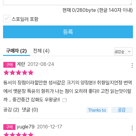
한 사람은 윌리엄 셰익스피어밖에 없다고 하여 그를 발군의 작가로
현재
0
/280byte (한글 140자 이내)
높이 평가했다. 사실상 근대사상과 관련을 맺으며 전형들을 창조하는
데 두 사람은 쌍벽을 이룬다. 단테는 셰익스피어처럼 역사적인 인물
스포일러 포함
들로부터 보편적 전형을 창조했고, 그렇게 함으로써 현대 신화의 보
등록
고(寶庫)를 더욱 풍부하게 했다. 《신곡》은 역사상 가장 뛰어난 서사
시이며, 1행 1구 독자의 이성과 정감에 호소하며 지적인 즐거움을 주
구매자 (2)
전체 (4)
는 작품이다. 이 책 또한 독자의 마음을 이끄는 즐거움을 갖고 있어야
한다는 것, 무엇보다 줄거리 전개가 쉽게 이해되어야 함을 염두에 두
계란
2012-08-24
메뉴
고 시적인 구어체로 번역하였다.
동서의 장점이라할만한 성서같은 크기의 양장본!! 취향일지언정 번역
에서 옛문장 특유의 향취가 나는 점이 오히려 좋다!! 고전 읽는맛이랄
까 .. 중간중간 삽화도 우왕굳!!
공감 (
2
)
댓글 (0)
yugle79
2016-12-17
메뉴