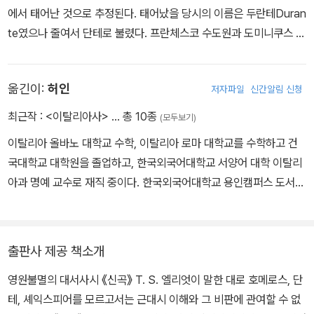
에서 태어난 것으로 추정된다. 태어났을 당시의 이름은 두란테Duran
te였으나 줄여서 단테로 불렸다. 프란체스코 수도원과 도미니쿠스 수
도원에 출입하면서 철학과 신학을 공부하였고, 당시 피렌체의 뛰어난
철학자이며 정치가였던 브루네토 라티니에게서 많은 가르침을 받았
옮긴이:
허인
저자파일
신간알림 신청
다. 1286~1287년에는 세계 최초의 대학이 설립된 볼로냐에 체류하
면서 여러 문인과 교류하고 새로운 사상과 지식을 접하기도 했다. 단
최근작 :
<이탈리아사>
… 총 10종
(모두보기)
테는 로마 가톨릭 교황과 신성 로마 제국 황제 사이의 오랜 갈등에서
이탈리아 올바노 대학교 수학, 이탈리아 로마 대학교를 수학하고 건
비롯된 당파 싸움에 휘말려 공금 횡령과 부정부패 혐의로 기소되었
국대학교 대학원을 졸업하고, 한국외국어대학교 서양어 대학 이탈리
고, 1302년에 벌금형과 공직을 금지한다는 선고를 받았다. 이때부터
아과 명예 교수로 재직 중이다. 한국외국어대학교 용인캠퍼스 도서관
단테의 망명 생활이 시작되어 1321년 말라리아로 추정되는 열병에
장(전)을 지냈다. 이탈리아 정부 카바리에레 기사 훈장 수여 받았으
걸려 사망할 때까지 이탈리아의 여러 도시를 전전했다. 이러한 망명
며, 대통령 표창도 수상 하였다. 지은 책과 옮김 책으로는 <이탈리아
생활은 단테의 삶과 문학에 많은 영향을 미쳤다. 『신곡』의 탄생에 결
문법> <몬탈레 시집> <이한 사전> <성인 김대건의 서간> 등이 있
정적인 요인이 된 것은 베아트리체와의 만남이었다. 단테는 아홉 살
출판사 제공 책소개
다.
에 베아트리체를 알게 되어 사랑에 빠지고, 9년 뒤 재회하면서 다시
영원불멸의 대서사시 《신곡》 T. S. 엘리엇이 말한 대로 호메로스, 단
사랑의 포로가 되었다. 스물네 살에 생을 마감한 베아트리체는 단테
테, 셰익스피어를 모르고서는 근대시 이해와 그 비판에 관여할 수 없
의 문학적 상상력을 통해 작품 속에서 완벽하고 이상적인 여인의 이