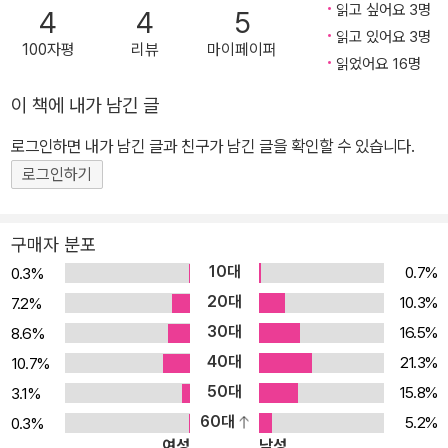
의 존재, 즉 ‘사랑’을 통하여 이루어지는 신의 존재를 힘차게 노래하고
읽고 싶어요 3명
4
4
5
있다. 단테가 가장 숭배하는 로마의 시인 베르길리우스가 나타나 미
읽고 있어요 3명
100자평
리뷰
마이페이퍼
혹에서 구원되기 위해서는 우선 지옥의 괴로움을 보아야 한다고 깨우
읽었어요 16명
쳐 준다. 지옥의 입구에는 검은 글씨로 다음과 같이 몸서리쳐지는 구
이 책에 내가 남긴 글
절이 적혀 있다. ‘나를 지나가면 영원한 고뇌가 있으며, 나를 지나가면
로그인하면 내가 남긴 글과 친구가 남긴 글을 확인할 수 있습니다.
멸망의 백성이 있다. 정의는 존귀하신 창조주를 움직여, 거룩하신 위
엄과 비할 바 없는 슬기로써 사랑이 우리를 지으셨느니라. 영원한 것
로그인하기
외에 나보다 먼저 지어진 것은 없어, 나는 영원히 존재하리라. 그대 여
기 들어오는 자, 온갖 희망을 버릴지어다.’ 독자는 주인공 단테와 함께
구매자 분포
인도자를 따라 삼계(三界)를 편력하면서 차츰차츰 영혼의 정화를 이
10대
0.7%
0.3%
루어 나가므로, 그러한 뜻에서는 그리스도교 정신에 의한 교화의 글
20대
10.3%
7.2%
이라고 해도 좋을 것이다. 그러나 작품 곳곳에 교황을 포함해서 성직
30대
16.5%
8.6%
자들에 대한 치열한 규탄이 형상화되고 있어, 단순한 그리스도교의
40대
21.3%
10.7%
선전의 글이 아니라, 정치적으로는 교황청과 예리하게 대립하는 망명
50대
15.8%
3.1%
자 단테의 정책이 제시되어 있다. 또 시인의 간절한 소원인 로마제국
60대
5.2%
0.3%
의 재건, 이탈리아반도의 정치적 통일, 아랍세계를 경유한 과학사상,
여성
남성