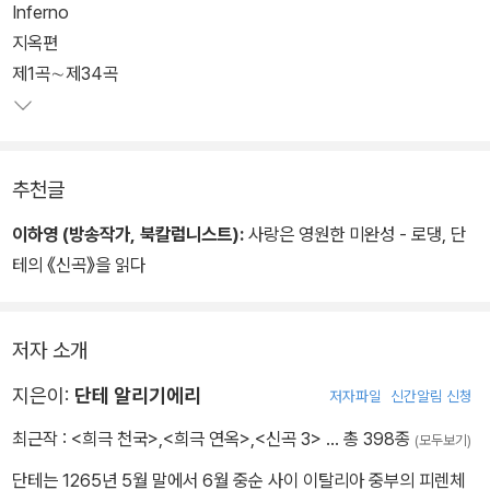
Inferno
지옥편
제1곡∼제34곡
추천글
이하영 (방송작가, 북칼럼니스트):
사랑은 영원한 미완성 - 로댕, 단
테의 《신곡》을 읽다
저자 소개
지은이:
단테 알리기에리
저자파일
신간알림 신청
최근작 :
<희극 천국>
,
<희극 연옥>
,
<신곡 3>
… 총 398종
(모두보기)
단테는 1265년 5월 말에서 6월 중순 사이 이탈리아 중부의 피렌체