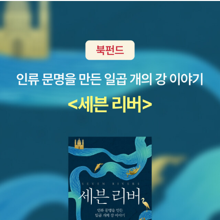
된 모습(문학, 역사, 종교, 과학 등) 이 책들을 한자리에 모아 놓은 모
참조), 동시대 두 중견작가의 '근황'에 대해서보고서를 써볼 수도 있겠
평생에 걸쳐서 캐내야 하는 광산 같은 것이다. - 클리프턴 패디먼, 『평
습을 대하니 마치 이 책의 저자들이 '여기에' 다시 모여 있구나 싶은
다.2. 역사이덕일 한가람역사문화연구소장 선정한 추천도서는 <진인
생독서계획』中에서 <2017년 2월 현재까지 내가 읽은 고전 가운데
생각도 든다. 그리고 우리 인류의 빛나는 정신적 유산을 남겨준 그 '인
각, 최후의 20년>(사계절, 2008)이다. 이 선정은 전혀 놀랍지 않다.
'동서문화사 월드북 시리즈'와 겹치는 책들>(다른 출판사의 판본을
물들'에게 우선 고개를 숙여 경의를 표하고 싶고, 또 저 걸작들을 '죽
나부터도 신간으로 소개한 바 있고(http://blog.aladin.co.kr/mra
통해 읽은 책들도 많지만 일부러 '월드북 시리즈'의 이미지와 상품으
기 전까지' 모두 다 들춰 보고 읽어 보면 얼마나 좋을까 하는 생각도
mor/1921742참조). 아직 책은 구입하지 못했지만 중국 최고의 역
로 표시해 본 것임)
가져 본다.2. 모비딕, 잃어버린 시간을 찾아서, 1984년/동물농장, 백
사학자 중 한 사람이 겪은 문화혁명 기간의 시련이핵심이야기가 아닐
년의 고독, 노인과 바다 .....3. 아라비안나이트, 율리시스, 전쟁과 평
까 정도로정리하고 있다.추천사에 따르면 '국민당 대신 공산당을 선
화, 역사의 연구, 로마제국쇠망사......4. 바람과 함께 사라지다, 마의
택했던, 아니 대만이란 섬 대신 대륙을 선택했던 한 역사학자의 선택
산, 월든, 테스, 제인 에어, 이방인, 돈끼호떼, 괴테와의 대화......5. 동
이 전체주의 체제에 의해 어떻게 배신당하는지, 그리고 그런 체제 아
서문화사 월드북 시리즈, 제2자료실에 비치된 모습(철학, 정치학, 경
래서도 인간은 왜 존엄성을 지켜야 하는지를 생각하게 해 주는 전기
제학)6. 아리스토텔레스, 세네카, 아우렐리우스, 키케로, 베이컨, 몽
이다.'역사책은 아니지만 중국 관련서 몇 권을 더 보태고 싶다. 작가
테뉴, 홉스, 칸트, 쇼펜하우어......7. 니체, 하이데거, 야스퍼스, 스피노
한샤오궁의 <열렬한 책읽기>(청어람미디어, 2008)와 이미 '베스트
자, 파스칼, 루소, 베이유, 오르테가 이 가세트......그런데 저 많은 걸작
저자'군에 속하게 된 이중텐의 <이중텐, 중국인을 말하다>(은행나무,
들 가운데 정작 내가 지닌 책들은 (동서문화사 '월드북 시리즈'로는)
2008)가 최근에 나온 관련서들이고(한샤오궁에 대해서는 http://bl
달랑 6권 밖에 안된다. 그렇지만 동서문화사가 아닌 다른 출판사에서
og.aladin.co.kr/mramor/1984746참조), 역사서로 분류되는 <중
나온 '월드북'에 해당하는 책들도 얼마간 지니고 있기 때문에 조금은
국 근대의 풍경>(그린비, 2008)도 방대한 분량의 노작이다. 특히 이