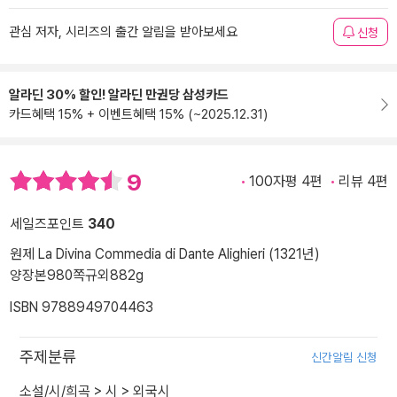
관심 저자, 시리즈의 출간 알림을 받아보세요
신청
알라딘 30% 할인! 알라딘 만권당 삼성카드
카드혜택 15% + 이벤트혜택 15% (~2025.12.31)
9
100자평 4편
리뷰 4편
세일즈포인트
340
원제 La Divina Commedia di Dante Alighieri (1321년)
양장본
980쪽
규외
882g
ISBN 9788949704463
주제분류
신간알림 신청
소설/시/희곡
>
시
>
외국시