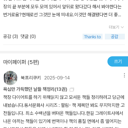
장의 끝 부분에 모두 모여 있어서 앞뒤로 왔다갔다 해서 봐야한다는
번거로움?현재로선 그것만 눈에 띄네요.이것만 해결됐다면 더 좋았
을텐데 싶어서 별 한 개 뺍니다. 번역의 적절성 여부는 추후 시간이 되
더보기
면 추가하겠습니다. (워낙 유명한 책이고 하니 책 내용은 생략합니
공감 (
3
)
댓글 (0)
다.궁금하신 분은 검색이나 밑에 설명 옮겨놓은 분 글 참조해주세요)
쓰기
마이페이퍼 (5편)
북프리쿠키
2025-09-14
메뉴
욕심만 가득했던 날들 책정리(13권)
책장 다이어트를 하기 위해읽지 않고 모셔둔 책들 정리하려고 당근에
내놨습니다.동서문화사 시리즈 : 팔림- 책 제목만 봐도 무지막지한 고
전들입니다. 최소 수백년을 버텨온 책들입니다.한길 그레이트사에서
나온 아끼는 책들이 있기에 번역이나 책의 품질 면에서 좀 떨어지는