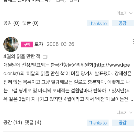
에 다시 읽어보는 건 무척이나 '흥분'되는 일이었다. 더군다나 칸트의
트를 살펴 보면 내가 꼭 《세계사상전집》만 읽은 건 아니었다. 아무래
그 책은 마침 '신착도서 코너'에서 쉽게 발견할 수 있었는데, 내가 작
더보기
도 '사상전집'보다는 '문학'이 훨씬 더 읽기 쉽고 재미있었으니 당연했
년 12월에 그 도서관에 '기증한 책들'이 그 코너에 새로 비치되어 있었
공감 (
0
)
댓글 (0)
다.오랜 세월이 흐르고 나서도 '독서 취향'은 그리 쉽게 변하는 게 아
기 때문이었다. '칸트'를 만나러 갔다가 '내가 기증한 도서'와 '칸트'를
닌 모양이다. 이제는 어느덧 '책이라도 읽지 않으면' 안 되겠다 싶은
한꺼번에 마주친 셈이었다.내가 난생 처음으로 '기증한 도서들'은 그
괜한 불안감도 다 사라지고 없는데, 나는 아직도 여전히 《세계사상전
로쟈
2008-03-26
메뉴
동안 '일정한 작업'을 거친 끝에 드디어 도서관을 찾는 일반인들의 손
집》류의 책들에 대해 좀처럼 미련을 떨치지 못하고 있는 듯하다. 그
에도 들려질 수 있게 된 것이었는데, 그 책들이 내가 모르는 '남들의
4월의 읽을 만한 책
증거 가운데 하나가 2010.12.31 '독서노트'에 적어 놓은 메모이다.오
손에 들려' 읽힌다는 사실을 생각하니 괜히 가슴이 두근거리기까지
매월말에 선정/발표되는 한국간행물윤리위원회(http://www.kpe
래 전에 내가 독파하리라 마음먹었던《세계사상전집(전32권)》은 어
했다. 아마 내가 맛본 감정은 책을 펴내는 작가들의 심정과도 비슷한
c.or.kr/)의 '이달의 읽을 만한 책'이 며칠 당겨서 발표됐다. 강제성은
느새 홀연히 내 곁을 모두 떠나고 말았지만 나는 그 책들을 되찾지 못
종류의 것이 아닐까 싶기도 한데, 어쨌든 몇몇 책들은 이미 '대출'이
전혀 없는 목록이고 그냥 일람해보는 걸로도 충분하다. 애꿎게도 나
해 그렇게 안달하지는 않는다. 그리고 지금 내게는 다행히 그와 비슷
되었는지 공간이 살짝 비어 있기까지 했다. 과연 어떤 사람들이 그 책
는 그걸 핑계로 몇 마디씩 보태적는 걸월말마다 반복하고 있지만(지
한 역할을 떠맡아 주는 책들을 적잖이 갖고 있다. 그건 바로《동서문화
들을 빌려볼까 몹시도 궁금해진다.나는 여태까지 살면서 가끔씩 주위
옥 같은 3월이 지나가고 있지만 4월이라고 해서 '비전'이 보이는건 아
사 월드북》이다.여러 해 전에 나는 이 책들을 한꺼번에 몽땅 구입해서
사람들에게 책을 선물하는 경우는 있었지만, 불특정 다수가 이용하는
닌지라 '4월의 읽을 만한 책'을 꼽는 손길이 경쾌하지만은 않다. 개인
동네 도서관에 기증한 적도 있었는데 그때만 하더라도 전집의 권수가
더보기
공공도서관에 책을 '기증'해 본 적은 이번이 처음이어서, '기증'이라는
적으론 '연옥에서의 책읽기' 정도라고 이름붙여둔다). 이것도 벌인
179권에 불과(?)했다. 그런데 지금 다시 살펴보니 그 목록이 무려 2
공감 (
14
)
댓글 (4)
행위가 가져오는 이런 부수적인 효과와 묘한 감정상태는 나로서는 전
가?..1. 문학 소설가 신경숙씨가 추천한 문학분야의 책은 박범신의 <
59권으로 불어나 있다. 대략 5년 만에 80권이나 불어난 셈이다. 웃
혀 예상치 못했던 것이다.내가 동네 도서관에 기증한 책은 '동서문화
촐라체>(푸른숲, 2008)이다. 타이틀은 알고 있었지만 무슨 뜻인지
어야 좋을지 울어야 좋을지 모르겠지만, 어쨌든 '읽을 책들의 목록'이