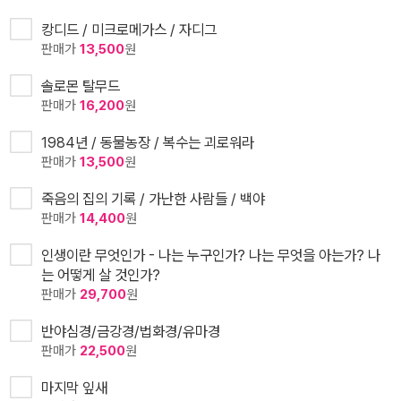
캉디드 / 미크로메가스 / 자디그
판매가
13,500
원
솔로몬 탈무드
판매가
16,200
원
1984년 / 동물농장 / 복수는 괴로워라
판매가
13,500
원
죽음의 집의 기록 / 가난한 사람들 / 백야
판매가
14,400
원
인생이란 무엇인가 - 나는 누구인가? 나는 무엇을 아는가? 나
는 어떻게 살 것인가?
판매가
29,700
원
반야심경/금강경/법화경/유마경
판매가
22,500
원
마지막 잎새