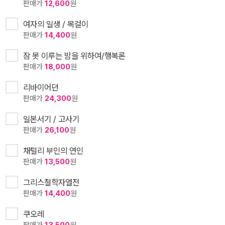
판매가
12,600
원
여자의 일생 / 목걸이
판매가
14,400
원
잠 못 이루는 밤을 위하여/행복론
판매가
18,000
원
리바이어던
판매가
24,300
원
일본서기 / 고사기
판매가
26,100
원
채털리 부인의 연인
판매가
13,500
원
그리스철학자열전
판매가
14,400
원
쿠오레