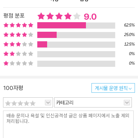
그리고 전위적인 시법(詩法).신학.사회비판 등 중세 라틴문화를 총
결산한 글이다. 르네상스 문학의 새로운 지평 단테의 《신곡》은 650
9.0
평점 분포
년 동안 인기를 누려온 시이다. 놀랍고도 상상력이 풍부한 착상이 주
62.5%
는 소박한 힘으로 여러 세대에 걸쳐 끊임없이 독자들을 놀라게 했다.
25.0%
이 작품은 100년이 넘는 기간 동안 서구세계의 모든 고등교육에서
12.5%
주요 교과목으로 쓰였으며, 계속하여 현대에 와서도 유명한 시인들에
게 지침이 되고 자양분을 제공해주었다. 단테는 불멸의 고전 《신곡》
0%
을 저술하여 유럽 중세의 문학.철학.신학.수사학의 전통을 총괄하고,
0%
고대 그리스의 호메로스와 로마의 베르길리우스가 쌓은 장편 서사시
의 정통을 계승하여 얼마 뒤에 나타난 F. 페트라르카?G. 보카치오와
100자평
게시물 운영 원칙
나란히 르네상스 문학의 지평을 개척했다. 단테의 문학이 후세에 미
친 영향은 지대하여 W. 블레이크.H. W. 롱펠로.J. 조이스.T. S. 엘리
카테고리
엇.E. L. 파운드 등 많은 시인과 작가들이 그의 이름을 들며 존경을 표
했다. 예이츠는 단테를 “그리스도교적인 최고의 상상력”이라 불렀다.
T. S. 엘리엇은 “근대세계는 셰익스피어와 단테가 나눠 가졌다. 제3
자는 존재하지 않는다”라고 말함으로써 근대에서 단테에 필적할 만