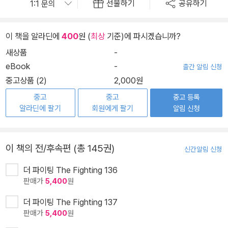
선물하기
공유하기
이 책을 알라딘에
400
원 (
최상
기준)에 파시겠습니까?
새상품
-
eBook
-
출간 알림 신청
중고상품 (2)
2,000원
중고
중고
중고 등록
알라딘에 팔기
회원에게 팔기
알림 신청
이 책의 전/후속편 (총 145권)
신간알림 신청
더 파이팅 The Fighting 136
판매가
5,400
원
더 파이팅 The Fighting 137
판매가
5,400
원