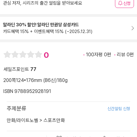
관심 저자, 시리즈의 출간 알림을 받아보세요
신청
알라딘 30% 할인! 알라딘 만권당 삼성카드
카드혜택 15% + 이벤트혜택 15% (~2025.12.31)
0
100자평 0편
리뷰 0편
세일즈포인트
77
200쪽
124*176mm (B6신)
180g
ISBN 9788952928191
주제분류
신간알림 신청
만화/라이트노벨
>
스포츠만화