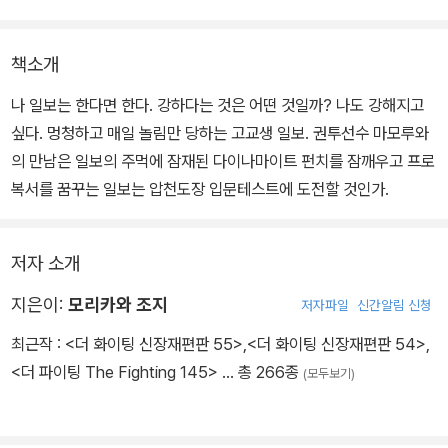
책소개
나 일보는 한다면 한다. 강하다는 것은 어떤 것일까? 나도 강해지고
싶다. 멍청하고 매일 놀림만 당하는 고교생 일보. 권투선수 마모루와
의 만남은 일보의 주먹에 잠재된 다이나마이트 펀치를 잠깨우고 프로
복서를 꿈꾸는 일보는 압천도장 입문테스트에 도전할 것인가.
저자 소개
지은이:
모리카와 조지
저자파일
신간알림 신청
최근작 :
<더 화이팅 신장재편판 55>
,
<더 화이팅 신장재편판 54>
,
<더 파이팅 The Fighting 145>
… 총 266종
(모두보기)