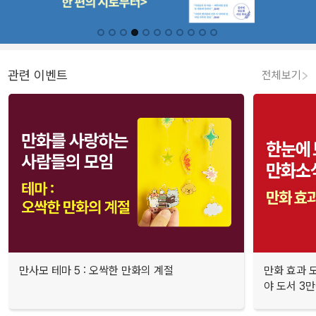
관련 이벤트
전체보기
만사모 테마 5 : 오싹한 만화의 계절
만화 효과 모
야 도서 3만