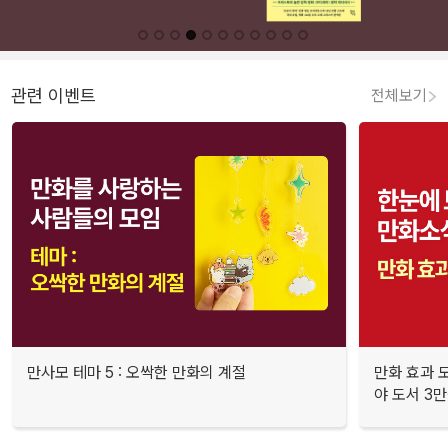
관련 이벤트
전체보기
만사모 테마 5 : 오싹한 만화의 계절
만화 효과 모
야 도서 3만