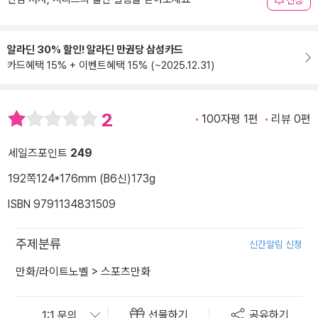
신청
알라딘 30% 할인! 알라딘 만권당 삼성카드
카드혜택 15% + 이벤트혜택 15% (~2025.12.31)
2
100자평 1편
리뷰 0편
세일즈포인트
249
192쪽
124*176mm (B6신)
173g
ISBN 9791134831509
주제분류
신간알림 신청
만화/라이트노벨
>
스포츠만화
선물하기
공유하기