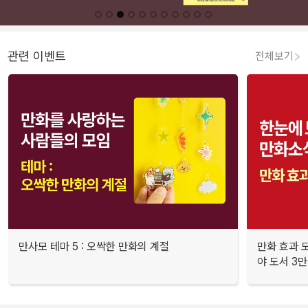
관련 이벤트
전체보기
만사모 테마 5 : 오싹한 만화의 계절
만화 효과 모
야 도서 3만