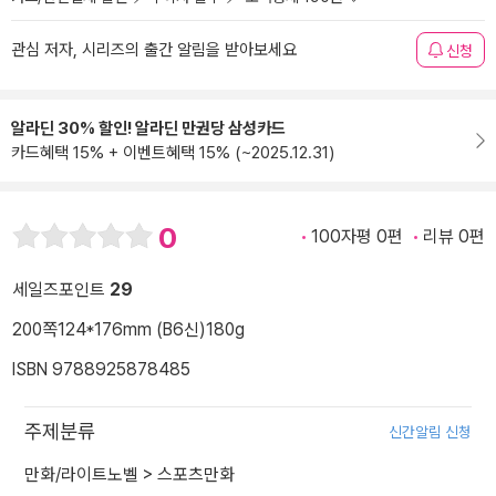
관심 저자, 시리즈의 출간 알림을 받아보세요
신청
알라딘 30% 할인! 알라딘 만권당 삼성카드
카드혜택 15% + 이벤트혜택 15% (~2025.12.31)
0
100자평 0편
리뷰 0편
세일즈포인트
29
200쪽
124*176mm (B6신)
180g
ISBN 9788925878485
주제분류
신간알림 신청
만화/라이트노벨
>
스포츠만화