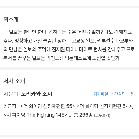
책소개
나 일보는 한다면 한다. 강하다는 것은 어떤 것일까? 나도 강해지고
싶다. 멍청하고 매일 놀림만 당하는 고교생 일보. 권투선수 마모루와
의 만남은 일보의 주먹에 잠재된 다이나마이트 펀치를 잠깨우고 프로
복서를 꿈꾸는 일보는 압천도장 입문테스트에 도전할 것인가.
저자 소개
지은이:
모리카와 조지
저자파일
신간알림 신청
최근작 :
<더 화이팅 신장재편판 55>
,
<더 화이팅 신장재편판 54>
,
<더 파이팅 The Fighting 145>
… 총 266종
(모두보기)