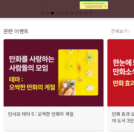
관련 이벤트
전체보기
만사모 테마 5 : 오싹한 만화의 계절
만화 효과 모
야 도서 3만