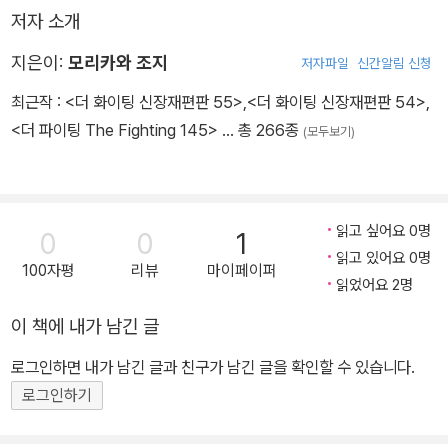
저자 소개
지은이:
모리카와 조지
저자파일
신간알림 신청
최근작 :
<더 화이팅 신장재편판 55>
,
<더 화이팅 신장재편판 54>
,
<더 파이팅 The Fighting 145>
… 총 266종
(모두보기)
읽고 싶어요 0명
0
0
1
읽고 있어요 0명
100자평
리뷰
마이페이퍼
읽었어요 2명
이 책에 내가 남긴 글
로그인하면 내가 남긴 글과 친구가 남긴 글을 확인할 수 있습니다.
로그인하기