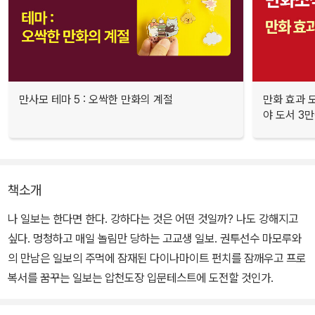
만사모 테마 5 : 오싹한 만화의 계절
만화 효과 모
야 도서 3만
책소개
나 일보는 한다면 한다. 강하다는 것은 어떤 것일까? 나도 강해지고
싶다. 멍청하고 매일 놀림만 당하는 고교생 일보. 권투선수 마모루와
의 만남은 일보의 주먹에 잠재된 다이나마이트 펀치를 잠깨우고 프로
복서를 꿈꾸는 일보는 압천도장 입문테스트에 도전할 것인가.