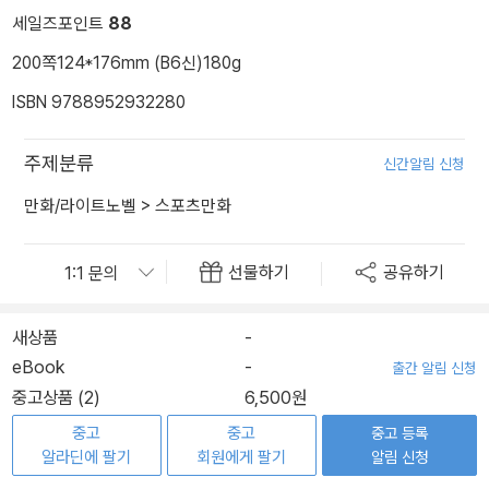
세일즈포인트
88
200쪽
124*176mm (B6신)
180g
ISBN 9788952932280
주제분류
신간알림 신청
만화/라이트노벨
>
스포츠만화
선물하기
공유하기
새상품
-
eBook
-
출간 알림 신청
중고상품 (2)
6,500원
중고
중고
중고 등록
알라딘에 팔기
회원에게 팔기
알림 신청