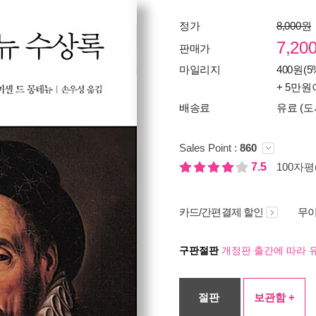
정가
8,000원
7,20
판매가
마일리지
400원(5
+ 5만원
배송료
유료 (도
Sales Point :
860
7.5
100자평(
카드/간편결제 할인
무이
구판절판
개정판 출간에 따라 
절판
보관함 +