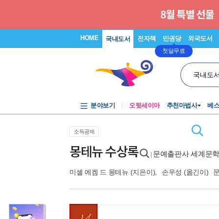
HOME
전자책
만권당
외국도서
국내도서
첫달무료
국내도
분야보기
오뒷세이아
추천마법사
베
소득공제
몽테뉴 수상록
문예출판사 세계문학 
|
미셸 에켐 드 몽테뉴
(지은이),
손우성
(옮긴이)