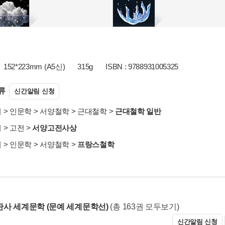
152*223mm (A5신)
315g
ISBN : 9788931005325
류
신간알림 신청
서
>
인문학
>
서양철학
>
근대철학
>
근대철학 일반
서
>
고전
>
서양고전사상
서
>
인문학
>
서양철학
>
프랑스철학
사 세계문학 (문예 세계문학선)
(총 163권 모두보기)
신간알림 신청