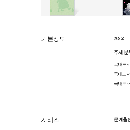
기본정보
269쪽
주제 분
국내도
국내도
국내도
시리즈
문예출판