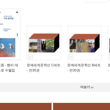
복종
- 헨리 데
문예세계문학선 C세트
문예세계문학선 B세트
소로 수필집
- 전30권
- 전30권
-
더보기