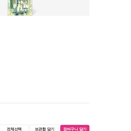
전체선택
보관함 담기
장바구니 담기