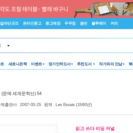
알라딘굿즈
온라인중고
중고매장
우주점
음반
블루레이
커피
서
스트
새로나온책
이벤트
정가인하도서
추천도서
작가와의 만남
북
(문예 세계문학선) 54
문예출판사
2007-03-25
원제 : Les Essais (1580년)
읽고 쓰다 리딩 저널