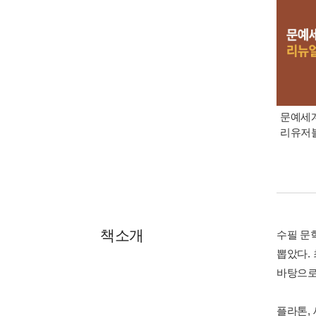
문예세계
리유저
책소개
수필 문
뽑았다.
바탕으로
플라톤,