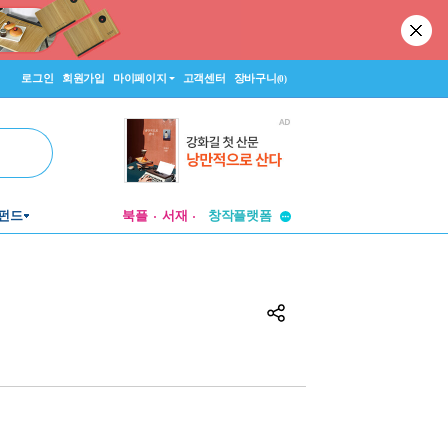
로그인
회원가입
마이페이지
고객센터
장바구니
(0)
투비컨티뉴드
펀드
북플
서재
창작플랫폼
투비컨티뉴드