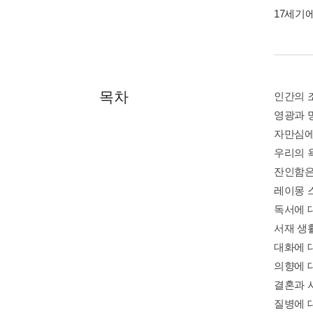
17세기
목차
인간의 
영광과 
자만심에
우리의 
잔인함은
레이몽 
독서에 
서재 생
대화에 
의향에 
결혼과 
질병에 