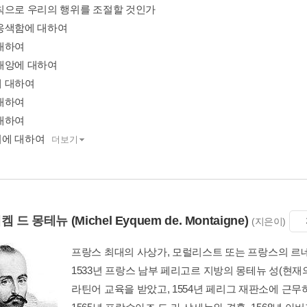
칙으로 우리의 행위를 조절할 것인가
옹색함에 대하여
대하여
재앙에 대하여
 대하여
대하여
대하여
에 대하여
더보기
에켐 드 몽테뉴
(Michel Eyquem de. Montaigne)
(지은이)
프랑스 최대의 사상가, 모럴리스트 또는 프랑스의 르
1533년 프랑스 남부 페리고르 지방의 몽테뉴 성(현재
라틴어 교육을 받았고, 1554년 페리그 재판소에 근무