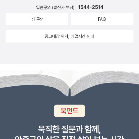
형인데 자신이 화가난다고 함부로 인형을 괴롭힌 것입니다. 천옥원에
1544-2514
일반문의 (발신자 부담)
서 우연히 보게된 인형극에서는 자신의 이야기가 나옵니다. 할머니
1:1 문의
FAQ
의 인형이 얼마나 소중한 인형인지도 알게 되지요. 그리고 인형을 괴
롭힌 아이는 인형이 되어야 한다면서 무서운 이야기를 듣는 순
중고매장 위치, 영업시간 안내
간 이 여자아이는 어떻게 될까요?나도 모르게 눈을 감게되는 책입니
다. 요즘 여름이라서 드라마도 으스스한 드라마를 많이 하고 있는
데 책을 읽으면서도 으스스한 감정을 같이 느낄 수 있다니 손을 놓
을 수 없는 책입니다.초등 중학년부터 잘 볼 수 있을 책입니다. 글
씨 크기가 조금 작은 편이지만 전천당을 좋아했던 아이들이라
면 이 책도 재미있게 볼 것 같습니다. 무더위에 지쳐서 시원함이 필요
할 때 꺼내서 자기전에 읽어보기에도 좋을 것 같네요. 저도 아이들
과 자기전에 이야기 하나씩 읽어보면서 시원하게 자보려고 합니
다. 여름밤에 읽어보시길 추천합니다.출판사로부터 도서를 제공받
아 직접 읽고 작성한 리뷰입니다.#천옥원 #수상한놀이공원 #길벗스
쿨 #책세상 #맘수다 #책세상맘수다카페