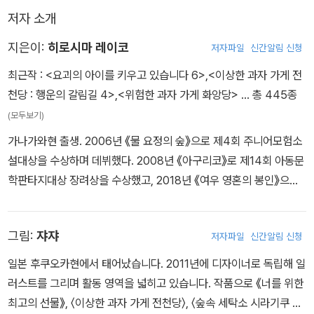
게다가 <화앙당>의 사장 요도미가 천옥원 안에 사탕 가게를 차려 사
저자 소개
악한 과자를 여전히 손님들에게 팔고 있다.
천옥원에 초대된 6명의 손님들은 과연 어떤 무시무시한 일을 겪게 될
지은이:
히로시마 레이코
저자파일
신간알림 신청
까?
최근작 :
<요괴의 아이를 키우고 있습니다 6>
,
<이상한 과자 가게 전
천당 : 행운의 갈림길 4>
,
<위험한 과자 가게 화앙당>
… 총 445종
(모두보기)
가나가와현 출생. 2006년 《물 요정의 숲》으로 제4회 주니어모험소
설대상을 수상하며 데뷔했다. 2008년 《아구리코》로 제14회 아동문
학판타지대상 장려상을 수상했고, 2018년 《여우 영혼의 봉인》으로
제34회 우츠노미야어린이상을 수상했다. 우리나라에 번역 출간된 작
품으로 《이상한 과자 가게 전천당》 시리즈, 《요괴의 아이를 돌봐드립
그림:
쟈쟈
저자파일
신간알림 신청
니다》 시리즈 등이 있다.
일본 후쿠오카현에서 태어났습니다. 2011년에 디자이너로 독립해 일
러스트를 그리며 활동 영역을 넓히고 있습니다. 작품으로 《너를 위한
최고의 선물》, 〈이상한 과자 가게 전천당〉, 〈숲속 세탁소 시라기쿠 할