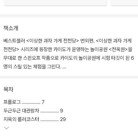
책소개
베스트셀러 <이상한 과자 가게 전천당> 번외편. <이상한 과자 가게
전천당> 시리즈에 등장한 카이도가 운영하는 놀이공원 <천옥원>을
무대로 한 스핀오프 작품으로 카이도의 놀이공원에 시험 타깃이 된 6
명의 스릴 있는 체험을 그린다.
<천옥원>에서 운영하는 놀이 기구들은 대관람차, 롤러코스터, 회전
목차
목마, 인형 극장 등 놀이공원에서 흔히 볼 수 있는 어트랙션이다. 하지
만 <전천당>의 베니코도 “절대 발을 들여놓지 않는 게 상책”이라고
프롤로그 …………… 7
말하는 것처럼, <천옥원>의 어트랙션에는 어마어마한 결말이 쌓여
두근두근 대관람차 …………… 9
있다.
지옥의 롤러코스터 …………… 29
《수상한 놀이공원 천옥원》에는 베니코의 라이벌이었던 요도미도 등