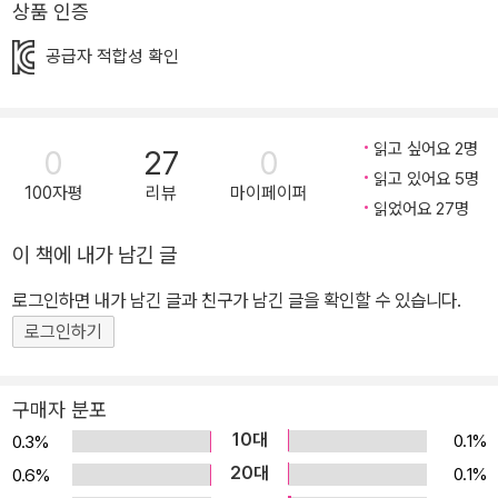
상품 인증
요도미와 카이도가 나오지 않아 서운했던 독자들에게 반가운 소식이
공급자 적합성 확인
될 것이다. 베니코의 공격으로 갑자기 사라진 요도미와 카이도가 무
엇을 하며 어떻게 지내고 있는지, 이들의 등장이 <전천당>과 베니코
의 앞날에 어떤 영향을 끼칠지 재미와 긴장감을 더해 간다. ■ 전천당
읽고 싶어요 2명
0
27
0
의 세계관을 한층 더 넓히는 작품 <이상한 과자 가게 전천당> 시리즈
읽고 있어요 5명
의 대표 악인으로 꼽히는 요도미와 카이도 이야기를 만듦으로써 <전
100자평
리뷰
마이페이퍼
읽었어요 27명
천당>의 세계관은 한층 더 확장되고 견고해졌다. 카이도가 운영하는
놀이공원 <천옥원>의 정체, 운영 방식, 요도미와의 관계 등이 조금씩
이 책에 내가 남긴 글
밝혀지면서 독자들의 궁금증이 풀릴 것이다. <이상한 과자 가게 전천
로그인하면 내가 남긴 글과 친구가 남긴 글을 확인할 수 있습니다.
당> 시리즈는 최근 18권까지 출간되었지만 후속권이 나올 때마다 독
로그인하기
자들에게 큰 사랑과 관심을 받고 있다. 오리지널 외에 2022년에는
과자 도감과 미공개작들을 포함한 《전천당 공식 가이드북》을 출간하
였고, 2023년에는 번외편까지 출간하였다. 시리즈 권수가 길어지다
구매자 분포
보면 세계관이 흐트러지거나 지루해지기도 한다. 하지만 <이상한 과
10대
0.1%
0.3%
자 가게 전천당> 시리즈는 중간중간에 외전이나 번외편을 만들어 독
20대
0.1%
0.6%
자들에게 세계관을 더욱 풍부하게 확장시키며 팬심을 올리는 역할을