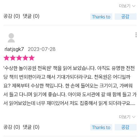
한 마음으로 전청당을 운영하는 홍자와 그녀의 가게를 방문하는 행운
읽고, 책에 나온 놀이기구들의 모습이 궁금했는지 표지에서 찾아보기
도착 하게 된다. 놀이공원에서 타는 것이든 사는 것이든 딱 하나만 할
더보기
러코스터를 타며 어떤 결말을 맞이하게 되옸을까요?​각 에피소드마다
의 손님들을 괴롭히게 되는 어느 순간부터 카이도가 등장하지 않아
도 한다.​이야기의 교훈도 좋았지만, 그동안 궁금했던 카이도의 '천옥
수 있다는 설명을 듣고 커다란 문을 향해서 달려간다. 하루타는 하늘
섬뜩하고 아찔함 있었지만무더운 여름 날 읽으니 즐거웠던 것 같습니
공감 (
0
)
댓글 (0)
개인적으로 궁금하였고, 한편으로는 본인의 잘못을 알았는지 잘못에
원'을 조금이라도 살펴볼 수 있어 좋았다.다른 놀이기구도 궁금하고,
까지 닿을 것만 같은 대관람차를 타기로 하는데, 대관람차는 2인용으
다전천당과는 또 다른 매력의 빨간맛 이야기들이아이들의 방학을 더
대한 반성을 하면서 조용히 사라졌는지 말이다. 알고 보니 우리 몰래
요도미도 앞으로 어떻게 지내게 될지 궁금한데 이 책도 시리즈로 계
로 두 명이 타야 한다고 하면서 다른 손님과 함께 타라고 권하는데 혼
재미있게 만들어 주는 것 같아요-컬처블룸을 통해 도서를 제공 받았
놀이공원을 운영하고 있던 것, 그런데 그가 혼자 운영하는 것이 아니
속 나오면 좋겠다.카이도의 초대를 받아 실크해트를 쳐다만 보면 이
메뉴
자 타고 싶어 하던 하루타는 수줍어 인사하는 여자 아이 아이를 보고
습니다
라 요미도 같이 운영하게 되었으며, 그녀는 홍자로 인하여 사라지게
동할 수 있는 놀이공원 '천옥원'이야기의 결말에 서늘함까지 있어서
실망스러운 마음이 사라지게 되고 둘은 함께 관람차를 타게 된다. 하
rlatjsgk7
2023-07-28
되어 그전보다 더욱더 사악한 기운을 가진 사탕을 만들어 가게를 차
여름에 읽기 좋은 창작동화이다.특히 기묘하고 무서운 이야기 좋아하
루타는 등골이 오싹한 느낌이 들면서 자기 생각과는 다르게 집으로
리게 되며 손님들에게 판매를 하게 된다.​​놀이공원을 운영한 지 얼마
는 아들이 재미있게 잘 읽었다.전천당을 좋아하는 독자라면 전천당
돌아 오게되는데, 갑자기 대관람차를 함께 탔던 여자아이가 하루타
'수상한 놀이공원 천옥원' 책을 읽어 보았습니다. 아직도 유명한 전천
가 지난 후 부쩍 되며 정신없이 손님들이 방문하게 되고 그중 6명의
번외편 '수상한 놀이공원 천옥원'도 꼭 읽어보면 좋겠다.​ * 출판사로
방 안에 나타나는데..잉? 그럼 하루타는 어떻게 된거지? 그 여자 아이
당 책의 번외편이라고 해서 기대가되더라구요. 천옥원은 어디일까
아이들이 그의 시험 타깃 되어 이야기는 시작이 되는데, 그의 타깃을
부터 책을 제공받아 읽고 솔직하게 작성한 서평입니다.​
는? 신지는 카이도를 만나 천옥원으로 온 뒤 고민도 없이 롤러코스터
요? 제목부터 수상한 책입니다. 한 손에 들어오는 크기이고, 가벼워
받게 된 6명의 아이들은 티켓을 받게 되며 본인들이 타고 싶은 놀이
를 고르고 타고 있는 동안 비명을 지르지 않으면 상을 준다는 말에 꾹
서 들고 다니며 읽기에 좋습니다. 아이와 도서관에 갈 때 함께 들고 가
기구를(대관람차, 롤러코스터, 회전목마) 타게 되지만, 단 조건이 있
참는다 상으로 한 번 더 지옥의 롤러코스터를 타게 된다. 새로운 코스
서 읽어보았는데 너무 재미있어서 저도 집중해서 읽게 되더라구요.차
다는 것이 단점이다. 그 조건은 바로 하루에 한기구먼 탈 수 있다는 것
로 롤러코스터를 타다 피에로를 보자 지난 일을 떠오르게 하는 무언
례를 보면 7가지의 소제목이 있습니다. 제목 하나 하나가 으스스
이다. 그런데 이상한 과자 전 성당에서는 과자들을 먹게 된 손님들은
더보기
가가 있었다. 롤러코스터를 무서워했던 사촌 동생들을 울때 까지 놀
한 느낌입니다. 이 책은 프롤로그 부터 꼭 보셔야 합니다. 수상한 놀이
본인이 잘 활용하면 행복해지는 반면 이곳은 놀이 기구를 타는 순간
렸던 일, 청소시간에 자신에게 따금히 주의를 줬던 여자아이를 힘껏
공감 (
0
)
댓글 (0)
공원 천옥원으로 안내하는 사장이 등장하기 때문입니다. 짧지만 강력
의미심장한 일들이 발생하는 반면 자꾸 안 좋은 일들만 생기게 된 것
밀쳤던 일, 체육 시간에 몸이 안 좋다는 아이한테 일부러 세게 공을 던
한 임팩트를 주는 프롤로그 놓치지 말고 보세요. 저는 보통 책 읽