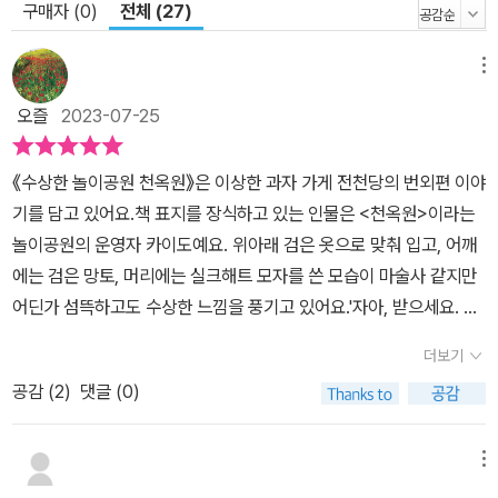
구매자 (0)
전체 (27)
메뉴
오즐
2023-07-25
《수상한 놀이공원 천옥원》은 이상한 과자 가게 전천당의 번외편 이야
기를 담고 있어요.책 표지를 장식하고 있는 인물은 <천옥원>이라는
놀이공원의 운영자 카이도예요. 위아래 검은 옷으로 맞춰 입고, 어깨
에는 검은 망토, 머리에는 실크해트 모자를 쓴 모습이 마술사 같지만
어딘가 섬뜩하고도 수상한 느낌을 풍기고 있어요.'자아, 받으세요. <
천옥원> 체험 티켓입니다. 이 한 장으로 <천옥원>에 있는 놀이 기구
더보기
나 기념품 가운데 한 가지를 고를 수 있습죠. 딱 하나라니, 쩨쩨하다고
공감 (
2
)
댓글 (0)
요? 아니, 아닙죠. 하나라도 충분히 만족하실 겁니다. 제가 보장해 드
립니다, 헤헤헤! 받아주신다면 지금 당장 <천옥원>으로 데려가 드리
겠습니다.' (13-14p)으악, 방학을 맞이해서 놀이공원에 갈 계획인데
메뉴
수상한 놀이공원 천옥원을 보고나니 오싹오싹 소름 돋아요.두근두근