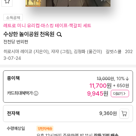
소득공제
레트로 미니 유리컵·마스킹 테이프·책갈피 세트
수상한 놀이공원 천옥원
전천당 번외편
히로시마 레이코
(지은이),
쟈쟈
(그림),
김정화
(옮긴이)
길벗스쿨
202
3-07-24
종이책
13,000
원,
10%
11,700
원
+ 650원
9,945
원
카드최대혜택가
더보기
전자책
9,360
원
수령예상일
양탄자배송
오후 12시까지 주문하면 밤 11시
잠들기전 배송