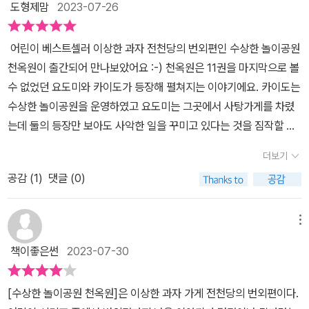
도형제맘
2023-07-26
대관람차, 지옥의 롤로코스터, 중독 팝콘, 마령의 점술집, 바이바이 회
전목마, 밤바람 골목 극장... 만약 이 책을 보기 전이었다면 카이도의
어린이 베스트셀러 이상한 과자 전천당의 번외편인 수상한 놀이공원
초대를 단번에 거절하지 못했을 것 같아요. 조금 무섭긴 해도 놓칠 수
천옥원이 출간되어 만나보았어요 :-) 천옥원은 11권을 마지막으로 볼
없는 재미가 있으니까요. 전천당을 위협하는 새로운 빌런의 등장, 다
수 없었던 요도미와 카이도가 등장해 펼쳐지는 이야기에요. 카이도는
음 이야기가 기대되네요.베니코는 신문을 읽다가 어떤 기사에서 눈길
수상한 놀이공원을 운영하였고 요도미는 그곳에서 사탕가게를 차렸
을 딱 멈추었다.'음, '수수께끼 놀이공원, 그곳의 정체는?OO구 XX마
는데 둘의 등장만 보아도 사악한 일을 꾸미고 있다는 것을 짐작할 수
을에서 지난 10일, 놀이공원 같은 곳이 갑자기 나타났다가 사라졌다
있겠더라구요. 천옥원은 일반 놀이공원처럼 대관람차, 롤러코스터,
는 목격자들의 제보가 이어졌다.기상 전문가들은 원인을 특졍할 수
더보기
회전목마, 인형 극장 등 다양한 놀이기구가 있었어요. 카이도는 사람
없다고 고개를 갸웃거렸다.' ......이런, 아무래도 <천옥원>이 새 단장
공감 (
1
)
댓글 (0)
들에게 접근해 천옥원을 경험할 수 있는 체험 티켓을 나눠주었는데
을 끝내고 다시 영업을 시작한 모양입니다.꽤 오랫동안 문을 닫았기
사람들은 몰랐지만 사실 이곳은 섬뜩하고 무시무시한 놀이 기구로 가
에 완전히 그만둔 줄 알았습니다만...... 사람 일이라는 게 좀처럼 기대
득한 곳이었어요. <두근두근 대관람차>는 반드시 2인씩 짝을 이루어
메뉴
대로 되지 않는군요.' (73-74p)
탈 수 있었어요. 함께 탄 사람은 연인이 되는데 상대방은 산 사람이 아
책이좋은썬
2023-07-30
닌 죽은 영혼이었어요. 천옥원의 베스트 놀이기구인 <지옥의 롤러코
스터>는 롤러코스터를 조종하는 피에로에게 식사를 끝없이 주어야
[수상한 놀이공원 천옥원]은 이상한 과자 가게 전천당의 번외편이다.
했는데 그 식사는 너무 무섭고 끔찍한 것이었어요. 요도미가 운영하