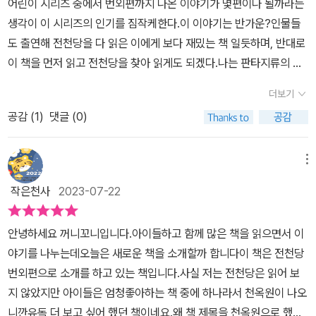
어린이 시리즈 중에서 번외편까지 나온 이야기가 몇편이나 될까라는
는 가게에서 파는 <중독 팝콘>은 주변 사람들에게 미움을 받게 되는
생각이 이 시리즈의 인기를 짐작케한다.이 이야기는 반가운?인물들
마법이 들어있었어요. 이 팝콘은 마음이 못된 사람이 먹으면 심한 중
도 출연해 전천당을 다 읽은 이에게 보다 재밌는 책 일듯하며, 반대로
독에 빠지게 되었는데 이걸 먹은 손님은 어떻게 되었을지 궁금해지더
이 책을 먼저 읽고 전천당을 찾아 읽게도 되겠다.나는 판타지류의 책
라구요. 이 외에도 <마령의 점술집>, <바이바이 회전목마>, <밤바람
들을 별로 좋아하지 않는다.특히 음울한 분위기!이 책은 그런 마음의
골목 극장>이 나왔어요. 3개의 이야기 중에서는 <바이바이 회전목마
더보기
울타리를 조금 열어준 것도 같다 적당한^^ 느낌의 판타지? 학생들이
>가 인상적이었는데 내가 싫어하는 사람의 기억이 회전목마가 한 바
공감 (
1
)
댓글 (0)
흥미로울 소재를 사용하기는 했지만 우리나라의 정서와 살짝 다르기
퀴 돌아갈 때마다 사라진다는 것이 결국 그들에게서 자신의 존재가
도 하다. 하지만 어느정도 공감할 수 있는 부분과 이야기의 흡인력도
바이바이~~ 되는 거였어요. 천옥원의 이야기는 마음을 곱게 써야 한
있다.책 표지의 인물부터 심상찮은 분위기를 풍기며 책속으로 안내하
메뉴
다는 걸 느끼게 해주는 내용이 많았어요. 나쁜 마음을 가지면 반드시
고 있다. p13-14'자아, 받으세요. <천옥원> 체험 티켓입니다. 이 한
자신에게 돌아온다는 것을 명심하고 바르고 너그러움 마음을 가지고
작은천사
2023-07-22
장으로 <천옥원>에 있는 놀이 기구나 기념품 가운데 한 가지를 고를
행동해야 할 것 같더라구요~ ^^ 전천당 번외편인 천옥원에는 6명의
수 있습죠. 딱 하나라니, 쩨쩨하다고요? 아니, 아닙죠. 하나라도 충분
손님들이 초대되어 이야기가 펼쳐지는데요, 그동안 궁금했던 카이도
안녕하세요 꺼니꼬니입니다.아이들하고 함께 많은 책을 읽으면서 이
히 만족하실 겁니다. 제가 보장해 드립니다, 헤헤헤! 받아주신다면 지
와 요도미의 근황도 알 수 있었고 이들이 앞으로 전천당 이야기에서
야기를 나누는데오늘은 새로운 책을 소개할까 합니다​이 책은 전천당
금 당장 <천옥원>으로 데려가 드리겠습니다.' 티켓을 받았다. 6개의
어떻게 등장하게 될지 궁금하게 만들기도 했어요. 이상한 과자가게
번외편으로 소개를 하고 있는 책입니다.사실 저는 전천당은 읽어 보
코스가 있다 어디부터 가고 싶은가?굳이 순서대로 타지 않아도 좋다.
전천당은 만화책을 즐겨읽는 초4 아들이 유일하게 읽는 창작동화에
지 않았지만 아이들은 엄청좋아하는 책 중에 하나라서 천옥원이 나오
두근두근 대관람차, 지옥의 롤러코스터, 중독 팝콘, 마령의 점술집, 바
요. 옴니버스 형식으로 구성되어 있어 잘 읽히고 기발한 과자들이 새
니깐유독 더 보고 싶어 했던 책이네요.왜 책 제목을 천옥원으로 했을