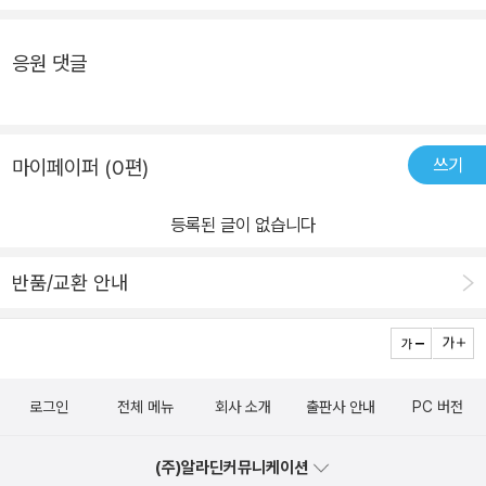
이다.​​개인적으로이작품읽고난후 ,등장하는카이도가악한마음이 사라
졌던일 등 지금 순간 열 받는 일들이 왜 떠오르는지 생각하자마자 피
을 때 프롤로그 안 볼 때도 있는데 이번에는 우연히 읽어보니 꼭 필요
져 있는줄알았는데, 더욱더 사악한 마음로 돌아오게되었던것을알게
에로가 커다란 입을 떡 벌렸다. 지난 날들을 반성하지 않았습니다라
한 내용이더라구요.천옥원의 사장은 무시무시한 놀이공원을 만들
응원 댓글
되었으며,전청당에서는 행운의과자를먹게되면 행운을 얻게되는반면
는 소리가 스피커에서 흘러 나오고 이제 지옥에 뱃속 코스를 즐겨 주
어 놓고, 누구를 초대하고 있는 것일까요? 여러가지 의문들 가운
이곳은 행운을 얻게되는것이나라불행이찾아오는것을깨닮게된다는
십시오 그리고 안녕히 가십시오. 두번 다시 만날 일은 없을 테니까요
데 책이 시작됩니다. 초대되는 사람들은 무슨 불만이나 걱정이 있습
것을 ...아무튼 개인적으로 이러한 놀이공원이 있다면 방문을 하지않
헉..이건 또 뭔소리인가..그럼 신지를 피에로가 잡아 먹었다는 말인
니다. 그때 마침 천옥원 사장이 나타나서 놀이공원 티켓을 준다고 유
을것같다는생각이든다.​
쓰기
마이페이퍼 (0편)
가??이상한 과자가게 전천당 시리즈보다 더 강력하고 무서운 이야
혹합니다. 전혀 넘어갈 것 같지 않은 사람도 사장의 마술같은 묘술
기, 으스스하고 기괴한 이야기가 많이 나오니 저학년 친구들은 가족
에 넘어가는 것 같습니다. 어느순간 눈을 떠보면 놀이 공원 앞에 와 있
등록된 글이 없습니다
들과 함께 읽거나 옆에 있어 주면 좋을것 같다.^^ 그래도 한 가지는 친
기 때문이지요.이야기는 소제목에 맞춰서 각 각의 놀이공원 기구
구 덕에 벗어 날수 있어 너무너무 다행이다. 읽다보니 나에게도 그런
에 따라 다른 이야기가 펼쳐집니다. 각 각 나오는 주인공도 다르고 사
반품/교환 안내
친구가 있나? 맛있는걸 직접 만들어 와서 위험할때 짠~ 나타나서 구
연도 다릅니다. 이 이야기들 중에서 중독팝콘 이야기가 기억에 많
해줄수 있는 친구 말이다. 흠.. 지금 주변에 나에게 따뜻하게 대해주는
이 남습니다. 누군가를 미워하는 마음에 누군가에게 복수하고픈 심정
친구가 있다면 그 인연의 소중함을 꼭 알았으면 좋겠다~* 길벗스쿨
으로 중독팝콘을 샀지만 결국 자신이 먹고 중독되는 이야기 입니
에서 도서를 제공받아 작성한 후기입니다.*​#길벗스쿨 #수상한놀이
다. 책의 내용은 전반적으로 조금 끔찍한 이야기들입니다. 이런 무더
로그인
전체 메뉴
회사 소개
출판사 안내
PC 버전
공원천옥원 #천옥원 #수상한놀이공원 #책세상 #맘수다 #책세상맘
위 속에서 에어컨 켜고 보면 더위가 싹 달아날 것 같은 책입니다.천옥
수다카페 #히로시마레이코 #카이도 #요도미 #베니코
원 책의 마지막 이야기 밤바람 골목 극장은 인형을 함부로 괴롭히
(주)알라딘커뮤니케이션
던 여자아이가 천옥원에 오게된 이야기 입니다. 할머니의 소중한 인