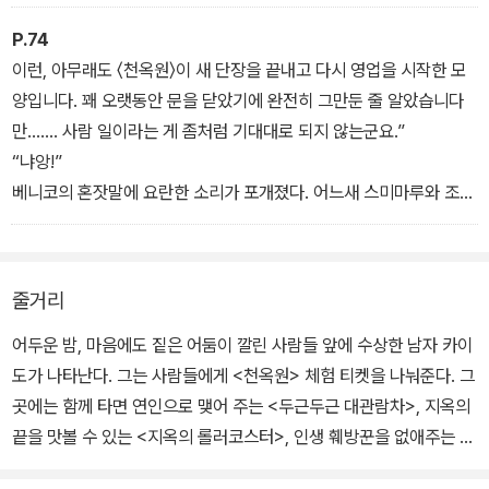
를 지키고 있었다.
여자아이는 손바닥만 한 검은색 고양이 가면으로 얼굴을 반쯤 가리고
P.74
있었다. 똑 자른 단발머리는 진한 남색을 띠고, 피부는 하얗다 못해 투
이런, 아무래도 〈천옥원〉이 새 단장을 끝내고 다시 영업을 시작한 모
명해 보이기까지 했다. 게다가 입술은 석산꽃처럼 붉다. 검은색 원피
양입니다. 꽤 오랫동안 문을 닫았기에 완전히 그만둔 줄 알았습니다
스에 길고 뾰족한 모자를 써서 마녀처럼 꾸몄는데, 고양이 가면 사이
만……. 사람 일이라는 게 좀처럼 기대대로 되지 않는군요.”
로 드러난 얼굴은 인형처럼 예뻤지만 아주 심술궂어 보이기도 했다.
“냐앙!”
베니코의 혼잣말에 요란한 소리가 포개졌다. 어느새 스미마루와 조그
만 금색 마네키네코들이 한데 모여서 베니코가 읽던 신문을 들여다보
고 있었다.
마네키네코 한 마리가 눈을 때굴때굴 굴리면서 베니코를 올려다보았
줄거리
다.
“냐아!”
어두운 밤, 마음에도 짙은 어둠이 깔린 사람들 앞에 수상한 남자 카이
“네? 〈천옥원〉에 가 보고 싶다고요? 그만두세요, 노랑이 님. 그 놀이
도가 나타난다. 그는 사람들에게 <천옥원> 체험 티켓을 나눠준다. 그
공원을 즐길 수 있는 자는 어둠에 사는 분들 정도인걸요. 만약 카이도
곳에는 함께 타면 연인으로 맺어 주는 <두근두근 대관람차>, 지옥의
씨가 그럴싸한 말로 꾀어내도 절대 받아들이면 아니 되옵니다. 당최
끝을 맛볼 수 있는 <지옥의 롤러코스터>, 인생 훼방꾼을 없애주는 <
무슨 꼴을 당할지 알 수 없으니까요.”
바이바이 회전목마> 등 섬뜩하고 무시무시한 놀이 기구가 가득하다.