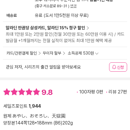
(중구 서소문로 89-31 )
변경
배송료
유료 (도서 1만5천원 이상 무료)
알라딘 만권당 삼성카드, 알라딘 15% 청구 할인
최대 1만원 또는 2만원 할인(전월 30만원 또는 60만원 이용 시) / 카드
발급월 +1개월까지는 전월 실적이 없어도 최대 1만원 혜택 제공
카드/간편결제 할인
무이자 할부
소득공제 530원
관심 저자, 시리즈의 출간 알림을 받아보세요
신청
9.8
100자평 0편
리뷰 27편
세일즈포인트
1,944
원제 あやし、おそろし、天獄園
양장본
144쪽
128*188mm (B6)
202g