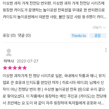
악이 울리고 갖가지 놀이 기구와 가게가 꽉 들어차 있다.​단 하나만 골
이상한 과자 가게 전천당 번외편. 이상한 과자 가게 전천당 시리즈에
번만 쓸 수 있는 티켓이라 신중하게 고르는 하루타!대관람차를 선택
왔고, 타고 싶었어요그런데 대관람차는 2인 이상만 탑승이 가능한 게
라야하기에 신중하게 고민하다 선택한 건 대관람차.전천당처럼 어떤
등장한 카이도가 운영하는 놀이공원 천옥원을 무대로 한 번외편으로
하고 함께 탈 친구를 소개받게 됩니다^^즐거운 시간을 보내는 모습을
아니겠어요?이대로 포기해야하나 싶었던 찰나 한 비슷한 나이대로
놀이기구나 시설에 끌리는 느낌이 있는 것 같다.​2인용 놀이기구라 어
카이도의 놀이공원에서 따분한 사람, 불만 많은 사람 등 6명이 카이
미소지으며 보다가..책장을 넘길수록 소름끼치는 반전에 숨이 턱 막
보인는 여자아이가 함께 타자며 다가옵니다둘은 함께 대관람차 여행
떤 여자아이와 함께 타게되는데 이 여자아이가 뭔가 느낌이 묘하다.
도의 놀이공원 체험 티켓으로 놀이 기구나 여러 가지 상품 가운데 딱!!
히더라구요~!​작가님의 작품이 주는 기묘함은 익숙해진줄 알았는데
을 마쳤고,여자아이는 도마뱀 직원에게 '이 사람으로 할게요.'라는 알
더보기
마지막에 카이도는 낭만적인 놀이기구라고 하지만 과연 이용객 모두
하나만 고를 수 있는데 무섭고 스릴넘치는 체험을 하는 내용으로 딱
예상치 못한 반전에 너무 놀랬어요 ㅎㅎ아이보다 제가 더 놀랬더라구
수 없는 말을 합니다.알고보니 이들이 탔던건 [두근두근 대관람차]로
에게 낭만적일지는 모르겠다는 생각이 든 대관람차. 첫 이야기부터
공감 (
0
)
댓글 (0)
한번 체험을 하다보면 빠지게된다 정식티켓을 사게 만드는 방향으
요^^;;;​이 이야기 뿐만 아니라 이어지는 롤러코스터의 생생함이나욕
죽은 이들이 연인을 찾도록 도와주는 놀이기구였던거에요외로운 영
신비하고 기묘한 이야기였다. 더운 여름에 읽기에 좋은 서늘한 느낌
로..​전천당 번외편이라는 말에 끌려서 신청하게 된 천옥원!읽으면서
심을 부리다 안타까운 결말을 맺은 점술집 이야기 등예상치 못한 결
혼을 달려두는 놀이기구라 낭만적인 것 같지만,살아있는 인간 하루타
도 들었다. ​이야기를 계속 이어 읽어보니 카이도가 선택하는 손님들
내내 내가 놀이공원에서 놀고 있는것 같은 착각을 하게 된다.천옥원
말들이 흥미진진했어요.​전 개인적으로 전천당 보다 더 흥미롭고 재밌
메뉴
입장에서 굉장히 섬뜩한 일인거죠머릿속으로 이미지를 그려 상상하
은 기준이 있었다.자신의 잘못도 남탓을 하거나 이유없이 다른 사람
에서 운영하는 놀이 기구들은 두근두근 대관람차, 지옥의 롤러코스
더라구요 ㅎㅎ아마 으스스함과 반전 결말들 때문인듯 하네요^^그곳
며 읽으니까 더 재미있더라고요[지옥의 롤러코스터]도 굉장히 흥미
하맥사
2023-07-27
을 놀리는 사람들.자기중심적이고 자만심이 강한 사람에게 카이도는
터, 중독팝콘, 바이바이 회전목마, 밤바람 골목 극장 등 놀이공원에서
은 천국처럼 즐거웠다가 지옥으로 이어지는 놀이 공원이니까요P75
롭게 읽었어요지옥에 빠진 것처럼 스릴만점인 롤러코스터를 타는 주
찾아가 체험 티켓을 나눠주었다.그들은 '천옥원'에서 위기를 겪다가
흔히 볼 수 있는 놀이기구들이다.. 하지만 전천당의 베니코도 “절대
잠시 등장한 전천당 주인 베니코의 말에서 짐작할 수 있듯이으스스한
인공 신지였어요타는 동안 한 번도 비명을 자르지 않는 손님에게는특
이상한 과자가게 전 청당 시리즈로 일본, 국내에서 작품과 애니, 뮤지
누군가의 도움으로 탈출하기도 하고, 끝까지 반성하지 않아 결국 안
발을 들여놓지 않는 게 상책”이라고 말하는 것처럼, 천옥원의 놀이기
놀이공원 천옥원!​전천당을 좋아하는 아이라면, 또 으스스함을 즐기는
별한 상품을 제공한다고해서 더 기대가 되었었죠한 번 더 탈 기회가
컬로 큰 호응과 인지도를 얻었던 저자 ( 히로시마 레이코) 님께서 신
좋은 결말을 맞이했다.'전천당'에서 선을 행한 사람들이 행운을 잡고
구에는 어마어마한 결말이 쌓여 있다.두근두근대관람차 아빠와 드라
아이들이라면분명 천옥원의 매력에 빠져들거라는 확신이 들어요 ^^​
주어진 신지는 기뻤지만,니중에는 후회의 순간을 맛보게됩니다공포
작이 아닌 전청당 번외 편 ( 수상한 놀이공원 천옥 원)으로 우리 곁으
좋은 일이 생기는 것이라면 '천옥원'에서는 잘못된 행동을 하는 사람
이브를 갈 생각에 마음이 들떠 있던 하루타는 갑작스럽게 약속이 취
수상한 놀이공원 천옥원 이었습니다.​​​​- 본 리뷰는 도서협찬을 받고 주
스러운 순간이 다가왔는데 그 때, 전혀 상관없는 기억이 머릿속을 휘
로 찾아오셨다. 이 작품에서 등장하는 메인 주인공 (카이도)는 전당에
들이 벌을 받는 것 같았다.​처음에는 제목을 보고 낯설게 느끼더니 내
소되자 화가 난다. 이때 카이도가 나타나 천옥원 체험용 티켓을 내밀
관적인 견해로 작성되었습니다 -
젓기 시작했거든오그동안 본인이 다른 사람들을 괴롭히던 지난 일들
서 초반에는 요 도미 와 같이 자주 등장하여 독자들에게 공포와 사악
가 전천당 이야기를 하자 곧 기억하고 책을 읽는 아들.밥 먹으면서도
고 머리에 쓰고 있던 실크해트를 들여다 보고 나니 어느새 천옥원에
이었는데, 반성하긴커녕 열 벋는 일들이라 생각했죠!과연 신지는 롤