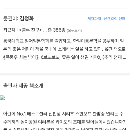
머니〉 시리즈 등이 있습니다.
옮긴이:
김정화
저자파일
신간알림 신청
최근작 :
<블록 친구>
… 총 386종
(모두보기)
동국대학교 일어일문학과를 졸업하고, 한일아동문학을 공부하며 일
본의 좋은 어린이 책을 국내에 소개하는 일을 하고 있다. 옮긴 책으로
《폭풍우 치는 밤에》, 《보노보노, 좋은 일이 생길 거야》, 〈추리 천재 엉
덩이 탐정〉, 〈비밀의 보석 가게 마석관〉, 〈트러블 여행사〉 시리즈 등이
있다.
출판사 제공 책소개
어린이 No.1 베스트셀러 전천당 시리즈 스핀오프 한밤중 열리는 수
수께끼의 놀이공원 여러분은 카이도의 초대를 받아들이시겠습니까?
■ 베스트셀러 <이상한 과자 가게 전천당> 번외편 출간! 수상한 놀이