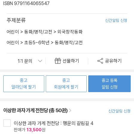
ISBN 9791164065547
주제분류
신간알림 신청
어린이
>
동화/명작/고전
>
외국창작동화
어린이
>
초등5~6학년
>
동화/명작/고전
선물하기
공유하기
중고
중고
중고 등록
알라딘에 팔기
회원에게 팔기
알림 신청
이상한 과자 가게 전천당 (총 50권)
신간알림 신청
이상한 과자 가게 전천당 : 행운의 갈림길 4
판매가
13,500
원