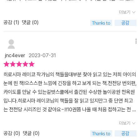
이바이 회전목마, 밤바람 골목 극장. 난 팝콘부터 먹으며 시작을 하였
롭게 등장하여 흥미진진하게 전개되다 보니 독서의 즐거움을 느끼는
까요?아이들한테 익숙한 이름도 아닌데 말이죠​수상한 놀이공원 천옥
다.^^더운 여름 극장가지 않아도 시원한 기분~전천당 착한 마음편?
더보기
것 같더라고요. 이번엔 18권과 천옥원이 동시에 출간되어 아이가 굉
원에 무슨 이야기가숨어 있는지 우리 들어가 볼까요아이는 읽으면서
이 나오면 인기가 없으려나?가끔은 매운맛도 필요하지만, 순한 맛과
장히 신나하며 읽었는데요, 여름방학 동안 번외편을 비롯해 1권부터
공감 (
1
)
댓글 (0)
전천당하고는 좀 다르다고 이야기하면서 동시에 스토리들이 나눠져
달콤한 맛이 아이들의 마음을 부드럽게 해주길 바라는 마음도 함께
다시 정주행하며 전천당의 매력에 흠뻑 빠져보아야겠어요~ ㅎ
있다면서두근두근 대관람차, 지옥의 롤러코스터, 중독 팝콘,어느 과
가져 본다.
ㅎ [출판사로부터 도서 협찬을 받았고 본인의 주관적인 견해에 의하
자 가게에서, 마령의 점술집, 바이바이 회전목마,밤바람 골목 극장으
메뉴
여 작성함]
로 제목이 다 재미있다고 이야기하네요.​천옥원은 다른 놀이공원과는
jnc4ever
2023-07-31
다르게 밤에 문을 여는신비한 놀이공원입니다.카이도는 매일 밤마다
새로운 손님을 찾아다니며티켓을 주고 신비한 놀이공원 천옥원으로
​히로시마 레이코 작가님의 책들을대부분 찾아 읽고 있는 저희 아이의
데려갑니다하루타는 아빠에게 실망해 베란다에서 밖을 보고있는데
눈에 띈 책!으스스한 느낌에 긴장을 하고 보게 되는 책.​전천당 번외편,
갑자기 현관에 어떤 남자가 찾아오고하루타는 엄마 몰래 나가서 카이
카이도를 만날 수 있는길벗스쿨에서 출간된 수상한 놀이공원 천옥원
도를 만납니다​카이도는 현란한 말솜씨로 하루타를천옥원으로 데려갑
입니다.​히로시마 레이코님의 책들을 잘 읽고 있지만그 중 단연 최고
니다.​단 조건이 있었죠 뭐든지 간에 1번만 사용할 수 있죠하루타는 고
는 전천당 시리즈인 것 같아요~!!10권쯤 나올 때 처음 접하고는 전 권
민 끝에 대관람차를 타기로 합니다.대관람차는 2인용이라서 하루타
구입, 소장하고 있을 만큼 사랑하는 책이죠^^​표지에 보이는 신사적인
는 치사라는아이와 같이 타게 되죠타고나니 카이도가 집에 데려다주
더보기
포스에무섭고 섬뜩한 결말을 내어줄 으스스함이 있다니올 여름에 딱
었고 집에 온 하루타는 천옥원에 가고 싶다고 생각합니다그때 치사가
공감 (
0
)
댓글 (0)
맞는 이야기가 아닐까 싶어요.실제로 읽고 나니 반전있는 공포에 '어
찾아왔고 우리는 떨어질 수 없다고 하는데대체 무슨 일일까요?신지