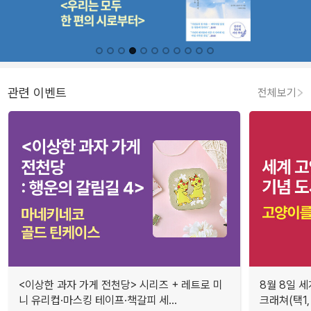
관련 이벤트
전체보기
<이상한 과자 가게 전천당> 시리즈 + 레트로 미
8월 8일 세
니 유리컵·마스킹 테이프·책갈피 세...
크래쳐(택1,