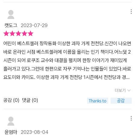
머나' 싶더라구요 ㅎㅎ​​​​이번에 전천당 18권이 나오면서 함께 출간된수
는 카이도를 만나서 천옥원으로 온 뒤 고민도 없이롤러코스터를 택하
상한 놀이공원 천옥원은전천당 시리즈 처럼 천옥원을 중심으로 6가
메뉴
고 고함을 한 번도 안 질러서새로운 코스로 다시 타게 됩니다.​신지는
지의 에피소드가옴니버스 형식으로 구성되어 있는 책이랍니다.^^​놀
더 무서운 롤러코스터를 타다 피에로를 보자지난날 자신이 잘못한 일
캣도그
2023-07-29
이공원에서 볼 수 있는 다양한 소재들을 담고 있는데아이들이 좋아하
들을 떠올리게 됩니다그런데 신지는 반성은커녕 남들을 비난하죠그
는 놀이공원을무서운 공간으로 상상하게 되어 더 소름이 쫙 돋았어
러자 스피커에서 말이 나옵니다지난 날들을 반성하지 않았습니다이
어린이 베스트셀러 창작동화 이상한 과자 가게 전천당.신간이 나오면
요.그러면서 빠져들게 되는 스토리가역시 히로시마 레이코님이라는
제 지옥에 뱃속 코스를 즐겨 주십시오그 뒤로 신지를 본 사람은 없었
바로 온라인 서점 베스트셀러에 이름을 올리는 인기 책이다.어느덧 2
생각이 들었답니다.두근두근 대관람차, 지옥의 롤러코스터, 중독 팝
다...아이는 읽으면서 얼마나 재미있으면 어떻게 이럴 수 있지하면서
시즌이 되어 로쿠조 교수와 대결을 펼치며 한창 이야기가 재미있게
콘, 어느 과자 가게에서,마령의 점술집, 바이바이 회전목마, 밤바람 골
쉽지 않고 이야기해준다고 바쁘네요.란은 불평을 하며 카이도를 만나
흘러가고 있다.그런데 한편으로 자꾸 기억나는 인물들이 있었다.​바로
목 극장 ​​전천당이 희망을 주는 이야기가 가득했다면천옥원은 그에 반
천옥원으로 오게 됩니다란이 관심을 돌린 것은 과자가게 거기에서중
요도미와 카이도. 이상한 과자 가게 전천당 1시즌에서 전천당과 경쟁
하는 이야기가 가득합니다^^​천옥원의 주인이 카이도이기에.... 밝은
독 팝콘을 사게 됩니다.​카이도를 만나 돌아와서는 자기가 싫어하는
하는 과자가게 화앙당을 운영했던 요도미.그리고 잠깐씩 등장해서 놀
이야기를 기대할 수 없지요 ㅎㅎ이번 책에서는 전천당의 베니코와 요
더보기
사람에게먹이기로 하지만 실수로 팝콘을 떨어뜨려서팝콘을 먹어 버
이공원을 운영한다고 했던 카이도.카이도 분량이 너무 적었는데 놀이
도미도 등장하기에번외편임을 더 실감나게 했답니다~!!​아무나 볼 수
리면서 중독이 되어 버리게 되죠​그러자 카이도가 나타나 솔깃한 제안
공감 (
0
)
댓글 (0)
공원을 운영한다하기에 '카이도의 놀이공원은 어떤 곳일까?' 라는 생
없는, 초대받은 손님들만 갈 수 있는특별한 놀이공원 천옥원!이 곳은
(유혹)을 하죠중독 팝콘을 계속 먹게 해줄 테니 천옥원에 직원이 되어
각을 했었다.화앙당이야 전천당과 반대되는 이미지라 크게 궁금하지
밤에만 열리고 오고 가는 길 모두카이도가 데려다주는 ㅋㅋ신비롭고
달라고 제안을 하기 시작합니다.​란은 천옥원에 직원으로 들어가서 팝
않았는데, 카이도의 놀이공원 천옥원은 어떤 곳일지 항상 궁금했다.​
메뉴
즐거운! 또 특별한 장소랍니다.​천옥원을 가기 위해선 티켓을 소지해
콘을 원 없이먹을 수 있을까요? 아니면 다른 이야기가 숨어 있을까
그리고 드디어 확인하게 되었다.<수상한 놀이공원 천옥원>전천당을
야 하고이곳에 갈지 말지는 강요가 아닌 스스로의 선택으로 결정 된
윤엄마
2023-08-04
요?이렇게 카이도는 천옥원에 사람을 데려와 기구들을체험하게 하는