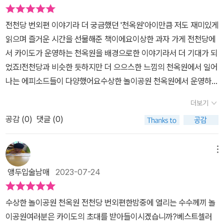
읽으며 카이도의 놀이공원이 궁금했던 독자라면 꼭 읽어봐야 할 책이
답니다!아무나 티켓을 받을 수 있는 건 아니예요~!따분한 사람~ 불만
놀이공원입니다.​어떤가요? 여러분이라면 가고 싶으신가요?여름에
다.​전천당처럼 초판한정 부록으로 홀로그램카드가 들어있다.들어있
있는 사람~에게 찾아오는 카이도^^​이 부분을 보면서 저희 아이는 투
전천당 번외편 이야기라 더 궁금했던 '천옥원'아이만큼 저도 재미있게
서늘하게 만들어줄 이 책!한번 읽어 보시길 바랍니다.#책세상 #맘수
던 카드는 요도미. 예전 전천당에서도 요도미 카드 한 번 나왔었는데.
덜거리면 안되겟다고 다짐하더라구요 ^_^ ​​ 천옥원의 티켓을 소지한
읽으며 즐거운 시간을 선물해준 책이에요이상한 과자 가게 전천당에
다 #책세상맘수다카페 #수상한놀이공원천옥원#길벗스쿨 #전천당
이 책도 전체 펼치면 뒷표지와 앞표지가 연결된다. 천옥원의 모습이
사람은 어떤 놀이기구나 여러 가지 상품 중에 딱 하나만 고를 수 있어
서 카이도가 운영하는 천옥원을 배경으로한 이야기라서 더 기대가 되
번외편천옥원 #무서운이야기가기다리고있습니다#여러분이라면이
표현되어 있는데 무척 화려하다. 요도미의 뒷모습도 보인다. ​책에서
요.내가 고른 그 하나에 따라결과가 완전히 달라지는 전개이기에더
었죠!전천당과 비슷한 듯하지만 더 으으스한 느낌의 천옥원에서 일어
런놀이공원가고싶은신가요 #스토리에빠지게하는책#여름을서늘하
는 놀이공원에서 즐길 수 있는 놀이기구와 시설 등으로 6가지 이야기
떨리고 어떤 결말이 나올지 궁금해하며 책을 읽게 했답니다.​그런데...
나는 에피소드들이 다양했어요수상한 놀이공원 천옥원에서 운영하는
게만들어줄책 #우리책속에들어가봐요​
가 등장한다. 천옥원의 놀이기구 대관람차, 롤러코스터, 회전목마, 놀
혼자서는 못 읽어요.머릿 속에 너무 생생히 그려진다면서엄마 옆에
놀이기구를 살펴보니 대관람차, 롤러코스터, 회전목마, 인형 극장 등
이공원 시설인 점술집과 골목극장.그리고 '화앙당'을 접고 '천옥원'에
더보기
딱 붙어서 읽는 저희집 꼬맹이네요 ㅎㅎ( 두 번, 세 번 읽어도 엄마와
이 나와요평범하게 우리가 흔히 놀이공원에서 볼 수 있는 기구들이지
서 새로 사탕가게를 열고 과자를 만들어 파는 요도미의 '중독 팝콘'을
함께 입니다^^)​처음 나오는 에피소드인 두근두근 대관람차에서부터
공감 (
0
)
댓글 (0)
만, 이야기를 들여다보면 절대 그렇지 않다는 것!!마음에 어둠이 짙은
만나볼 수 있다. ​전천당 손님들이 마법에 이끌리듯 전천당을 찾는 것
반전과 공포가 함께 했어요~!​아빠와 야간드라이브를 가기로 했지만
사람들 앞에 카이도가 나타나 '천옥원' 체험 티켓을 건네곤해요천옥원
과 다르게 카이도는 직접 손님을 찾아다닌다. 그리고 놀이공원 체험
회사일로 취소가 되자화가 풀리지 않는 하루타는 베란다에서 밖을 내
에 초대된 6명의 손님들은 상상할 수 없던 무시무시한 일들을 체험하
메뉴
티켓을 나눠준다.이 티켓은 '천옥원'에 있는 놀이 기구나 여러 가지 상
다보다카이도와 만나게 됩니다~!단골 손님이 아닌 초대 손님을 모시
게 되지요엄마, 아빠에게 서운한 마음을 품고 있던 아홉 살 하루타에
품 가운데 딱 하나만 고를 수 있다. 첫번째 이야기 '두근두근 대관람
앵두입술남매
2023-07-24
고 싶다는 카이도에게체험 티켓을 받은 하루타는 특별한 놀이공원에
게 카이도는 천옥원 놀이공원에 초대하기위해 티켓 한 장을 줍니다놀
차'에서도 카이도는 하루타에게 접근해 체험티켓을 내밀었다.카이도
서의 즐거움을 상상하며기꺼이 가보기로 합니다~!!​이동 수단은 카이
이 기구나 기념품 가운데 한 가지를 고를 수 있다고 했지요아빠와 드
의 실크해트를 쳐다보자 신기하게도 천옥원 입구로 순간이동을 하였
수상한 놀이공원 천옥원 전천당 번외편한밤중에 열리는 수수께끼 놀
도의 모자 속을 바라 보는 것~눈 깜짝할 새에 도착한 천옥원은 생각
라이브 약속이 취소되어 속상했던 하루타는 기회다 싶어 천옥원으로
다.말 그대로 꿈의 나라인 천옥원의 모습.형형색색의 화려한 조명, 음
이공원여러분은 카이도의 초대를 받아들이시겠습니까?​베스트셀러
한 것 이상으로 즐거워보이네요^^​이 아이들은 어디서 온걸까요?^^​한
향하게 됩니다 반짝반짝 빛나는 놀이공원에서 대관람차가 눈에 들어