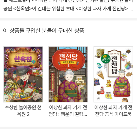
공원 <천옥원>이 건네는 위험한 초대 <이상한 과자 가게 전천당> 시
리즈에 등장한 카이도가 운영하는 놀이공원 <천옥원>을 무대로 한
스핀오프 작품으로 카이도의 놀이공원에 시험 타깃이 된 6명의 스릴
이 상품을 구입한 분들이 구매한 상품
있는 체험을 그린다. <천옥원>에서 운영하는 놀이 기구들은 대관람
차, 롤러코스터, 회전목마, 인형 극장 등 놀이공원에서 흔히 볼 수 있
는 어트랙션이다. 하지만 <전천당>의 베니코도 “절대 발을 들여놓지
않는 게 상책”이라고 말하는 것처럼, <천옥원>의 어트랙션에는 어마
어마한 결말이 쌓여 있다. 《수상한 놀이공원 천옥원》에는 베니코의
라이벌이었던 요도미도 등장한다. <화앙당>을 운영했던 경험을 살려
사악한 기운이 가득한 과자와 사탕을 만들어 <천옥원> 안에 사탕 가
게를 차리고 손님들에게 판매한다. 전천당 시리즈보다 더 강력하고
매서운 이야기들로 구성되어 있어, 초등 고학년 또는 <이상한 과자
수상한 놀이공원 천
이상한 과자 가게 전
이상한 과자 가게 전
가게 전천당> 시리즈를 모두 읽은 청소년이나 성인들도 충분히 재미
옥원 2
천당 : 행운의 갈림길
천당 공식 가이드북
를 느낄 수 있다. ■ 독자들이 기다렸던 요도미와 카이도의 재등장
1
《이상한 과자 가게 전천당 11》을 마지막으로 볼 수 없었던 요도미와
카이도가 번외편 《수상한 놀이공원 천옥원》을 통해 근황을 드러낸다.