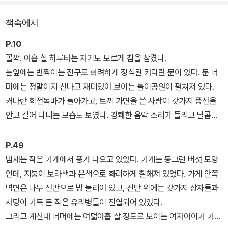
장한다. <화앙당>을 운영했던 경험을 살려 사악한 기운이 가득한 과
책속에서
자와 사탕을 만들어 <천옥원> 안에 사탕 가게를 차리고 손님들에게
판매한다. 전천당 시리즈보다 더 강력하고 매서운 이야기들로 구성되
P.10
어 있어, 초등 고학년 또는 <이상한 과자 가게 전천당> 시리즈를 모
꼴깍. 아홉 살 하루타는 자기도 모르게 침을 삼켰다.
두 읽은 청소년이나 성인들도 충분히 재미를 느낄 수 있다.
눈앞에는 반짝이는 전구로 화려하게 장식된 커다란 문이 있다. 문 너
머에는 정말이지 신나고 재미있어 보이는 놀이공원이 펼쳐져 있다.
커다란 회전목마가 돌아가고, 토끼 가면을 쓴 사람이 갖가지 풍선을
안고 걸어 다니는 모습도 보였다. 경쾌한 음악 소리가 들리고 달콤한
캐러
멜 팝콘 냄새도 솔솔 풍겨 왔다.
P.49
그곳은 마치 꿈속 세계 같다. 지금은 한밤중이라서 조금 으스스한 분
냄새는 작은 가게에서 풍겨 나오고 있었다. 가게는 둥그런 버섯 모양
위기도 감돌지만, 그래서 더더욱 흥미로워 보였고 마음이 끌렸다.
인데, 지붕이 보라색과 은색으로 화려하게 칠해져 있었다. 가게 안쪽
“여기가 〈천옥원〉?”
벽면은 나무 선반으로 빙 둘리어 있고, 선반 위에는 갖가지 상자들과
사탕이 가득 든 작은 유리병들이 진열되어 있었다.
그리고 계산대 너머에는 여덟아홉 살 정도로 보이는 여자아이가 가게