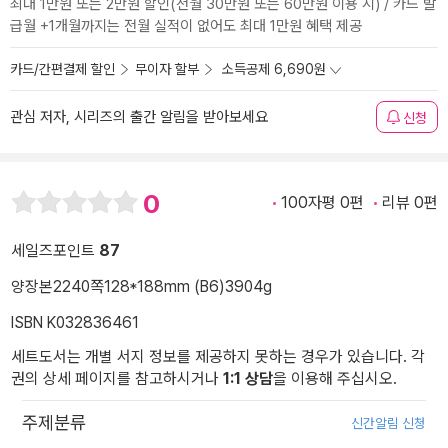
최대 1만원 또는 2만원 할인(전월 30만원 또는 60만원 이용 시) / 카드 발
급월 +1개월까지는 전월 실적이 없어도 최대 1만원 혜택 제공
카드/간편결제 할인
무이자 할부
소득공제 6,690원
관심 저자, 시리즈의 출간 알림을 받아보세요
신청
0
100자평 0편
리뷰 0편
세일즈포인트
87
양장본
2240쪽
128*188mm (B6)
3904g
ISBN K032836461
세트도서는 개별 서지 정보를 제공하지 못하는 경우가 있습니다. 각
권의 상세 페이지를 참고하시거나
1:1 상담
을 이용해 주십시오.
주제분류
신간알림 신청