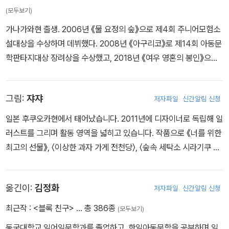
(모두보기)
가나가와현 출생. 2006년 《물 요정의 숲》으로 제4회 주니어모험소
설대상을 수상하며 데뷔했다. 2008년 《아구리코》로 제14회 아동문
학판타지대상 장려상을 수상했고, 2018년 《여우 영혼의 봉인》으로
제34회 우츠노미야어린이상을 수상했다. 우리나라에 번역 출간된 작
품으로 《이상한 과자 가게 전천당》 시리즈, 《요괴의 아이를 돌봐드립
그림:
쟈쟈
저자파일
신간알림 신청
니다》 시리즈 등이 있다.
일본 후쿠오카현에서 태어났습니다. 2011년에 디자이너로 독립해 일
러스트를 그리며 활동 영역을 넓히고 있습니다. 작품으로 《너를 위한
최고의 선물》, 〈이상한 과자 가게 전천당〉, 〈숲속 세탁소 시라기쿠 할
머니〉 시리즈 등이 있습니다.
옮긴이:
김정화
저자파일
신간알림 신청
최근작 :
<블록 친구>
… 총 386종
(모두보기)
동국대학교 일어일문학과를 졸업하고, 한일아동문학을 공부하며 일