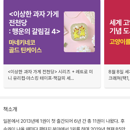
<이상한 과자 가게 전천당> 시리즈 + 레트로 미
8월 8일 세
니 유리컵·마스킹 테이프·책갈피 세...
크래쳐(택1,
책소개
일본에서 2013년에 1권이 첫 출간되어 6년 간 총 11권이 나왔다. 후
속권이 나올 때마다 판타지 분야에서 1위를 하며 2019년 현재 85만