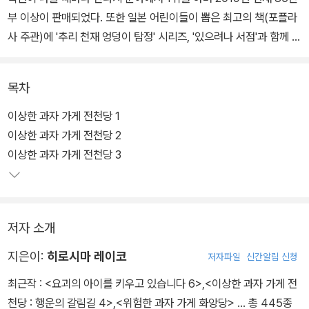
부 이상이 판매되었다. 또한 일본 어린이들이 뽑은 최고의 책(포플라
사 주관)에 '추리 천재 엉덩이 탐정' 시리즈, '있으려나 서점'과 함께 나
란히 선정되었다. 게다가 작가 히로시마 레이코는 주니어 판타지 대
상을 수상한 만큼 작품성과 필력을 인정받은 작가이다.
목차
일본에서 화제를 몰고 있는 위 판타지 시리즈를 국내 어린이들에게
이상한 과자 가게 전천당 1
선보인다. 학원물과 탐정물이 주를 이루는 국내 어린이 판타지 시장
이상한 과자 가게 전천당 2
에 마법과 환상, 스릴러 요소가 가미된 색다른 판타지 시리즈가 등장
이상한 과자 가게 전천당 3
하였다. 복잡하지 않은 이야기 구조와 매력적인 캐릭터, 과자 가게의
아이템, 그것을 운용하는 사람들의 이야기가 흥미진진하며 신선하게
다가온다.
저자 소개
<이상한 과자 가게 전천당>에서 보여주는 인간의 욕심, 행복, 올바른
지은이:
히로시마 레이코
저자파일
신간알림 신청
가치관을 추구하는 권선징악의 내용은 대중적이며 보편적인 주제라
최근작 :
<요괴의 아이를 키우고 있습니다 6>
,
<이상한 과자 가게 전
서 아이부터 어른까지 즐겁게 읽을 수 있다.
천당 : 행운의 갈림길 4>
,
<위험한 과자 가게 화앙당>
… 총 445종