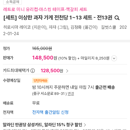
소득공제
레트로 미니 유리컵·마스킹 테이프·책갈피 세트
[세트] 이상한 과자 가게 전천당 1~13 세트 - 전13권
히로시마 레이코
(지은이),
쟈쟈
(그림),
김정화
(옮긴이)
길벗스쿨
202
2-01-24
정가
165,000원
148,500
판매가
원
(10% 할인) +
마일리지 8,250원
128,500
카드최대혜택가
원
수령예상일
양탄자배송
밤 10시까지 주문하면 내일 아침 7시
출근전 배송
(중구 서소문로 89-31 )
변경
배송료
무료
전자책
전자책 출간알림 신청
알라딘 만권당 삼성카드, 알라딘 15% 청구 할인