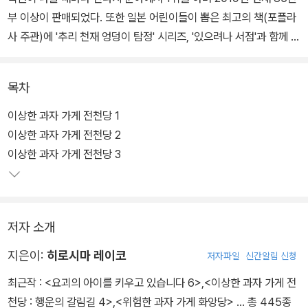
부 이상이 판매되었다. 또한 일본 어린이들이 뽑은 최고의 책(포플라
사 주관)에 '추리 천재 엉덩이 탐정' 시리즈, '있으려나 서점'과 함께 나
란히 선정되었다. 게다가 작가 히로시마 레이코는 주니어 판타지 대
상을 수상한 만큼 작품성과 필력을 인정받은 작가이다.
목차
일본에서 화제를 몰고 있는 위 판타지 시리즈를 국내 어린이들에게
이상한 과자 가게 전천당 1
선보인다. 학원물과 탐정물이 주를 이루는 국내 어린이 판타지 시장
이상한 과자 가게 전천당 2
에 마법과 환상, 스릴러 요소가 가미된 색다른 판타지 시리즈가 등장
이상한 과자 가게 전천당 3
하였다. 복잡하지 않은 이야기 구조와 매력적인 캐릭터, 과자 가게의
아이템, 그것을 운용하는 사람들의 이야기가 흥미진진하며 신선하게
다가온다.
저자 소개
<이상한 과자 가게 전천당>에서 보여주는 인간의 욕심, 행복, 올바른
지은이:
히로시마 레이코
저자파일
신간알림 신청
가치관을 추구하는 권선징악의 내용은 대중적이며 보편적인 주제라
최근작 :
<요괴의 아이를 키우고 있습니다 6>
,
<이상한 과자 가게 전
서 아이부터 어른까지 즐겁게 읽을 수 있다.
천당 : 행운의 갈림길 4>
,
<위험한 과자 가게 화앙당>
… 총 445종