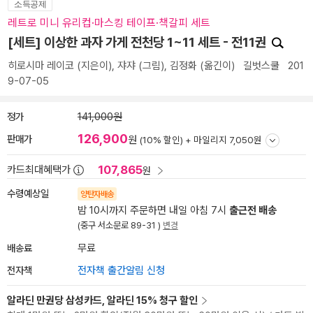
소득공제
레트로 미니 유리컵·마스킹 테이프·책갈피 세트
[세트] 이상한 과자 가게 전천당 1~11 세트 - 전11권
히로시마 레이코
(지은이),
쟈쟈
(그림),
김정화
(옮긴이)
길벗스쿨
201
9-07-05
정가
141,000원
126,900
판매가
원
(10% 할인) +
마일리지 7,050원
107,865
카드최대혜택가
원
수령예상일
양탄자배송
밤 10시까지 주문하면 내일 아침 7시
출근전 배송
(중구 서소문로 89-31 )
변경
배송료
무료
전자책
전자책 출간알림 신청
알라딘 만권당 삼성카드, 알라딘 15% 청구 할인