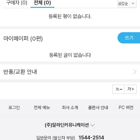
구매자 (0)
전체 (0)
따라 그 결말은 상당히 달라진다. 내가 바라는 행운, 그리고 그 행운을
둘러싼 나의 선택과 행동들에 권선징악의 결말이 더해져 독자들에게
등록된 평이 없습니다.
교훈과 생각할 거리를 건넨다. ☞전천당 홈페이지 바로가기
쓰기
마이페이퍼 (0편)
등록된 글이 없습니다
반품/교환 안내
로그인
전체 메뉴
회사 소개
출판사 안내
PC 버전
(주)알라딘커뮤니케이션
1544-2514
일반문의 (발신자 부담)