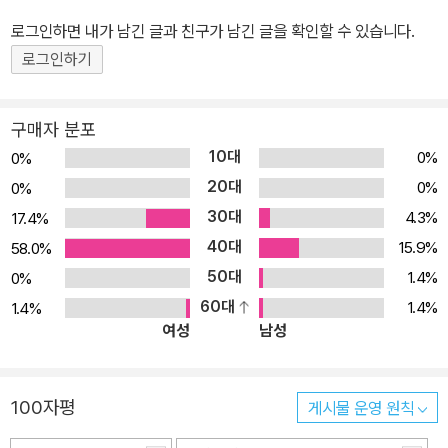
고 있는 위 판타지 시리즈를 국내 어린이들에게 선보인다. 학원물과
로그인하면 내가 남긴 글과 친구가 남긴 글을 확인할 수 있습니다.
탐정물이 주를 이루는 국내 어린이 판타지 시장에 마법과 환상, 스릴
로그인하기
러 요소가 가미된 색다른 판타지 시리즈가 등장하였다. 복잡하지 않
은 이야기 구조와 매력적인 캐릭터, 과자 가게의 아이템, 그것을 운용
구매자 분포
하는 사람들의 이야기가 흥미진진하며 신선하게 다가온다. 《이상한
10대
0%
0%
과자 가게 전천당》에서 보여주는 인간의 욕심, 행복, 올바른 가치관을
20대
0%
0%
추구하는 권선징악의 내용은 대중적이며 보편적인 주제라서 아이부
30대
4.3%
17.4%
터 어른까지 즐겁게 읽을 수 있다. ■ 사람들의 환상이 이루어지는 곳,
40대
전천당 '전천당'은 소원을 들어주는 과자를 판다. 손님들의 소원은 아
15.9%
58.0%
주 사소해 보이지만 당사자에게는 너무나 힘든 고민거리이다. 어떤
50대
1.4%
0%
손님들의 소원은 인간의 밑바닥이 보이는 지저분한 욕망이 담겨 있기
60대
1.4%
1.4%
여성
남성
도 하다. '전천당'의 과자들은 사람의 욕심, 또는 지나친 사랑과 심리
적인 결핍 등을 모두 담고 있다. 사람들은 저마다 소원이 있고, 해결하
고 싶은 고민이 있다. 그러나 오늘날 어린이들은 물론이고 성인들도
100자평
게시물 운영 원칙
진심어린 소통을 할 수 있는 대상이 부족하다. 손님들은 아무에게도
말 못 했던 속마음을 '전천당'의 주인 베니코 앞에서 술술 풀어낸다.