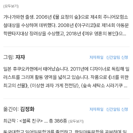
(모두보기)
가나가와현 출생. 2006년 《물 요정의 숲》으로 제4회 주니어모험소
설대상을 수상하며 데뷔했다. 2008년 《아구리코》로 제14회 아동문
학판타지대상 장려상을 수상했고, 2018년 《여우 영혼의 봉인》으로
제34회 우츠노미야어린이상을 수상했다. 우리나라에 번역 출간된 작
품으로 《이상한 과자 가게 전천당》 시리즈, 《요괴의 아이를 돌봐드립
그림:
쟈쟈
저자파일
신간알림 신청
니다》 시리즈 등이 있다.
일본 후쿠오카현에서 태어났습니다. 2011년에 디자이너로 독립해 일
러스트를 그리며 활동 영역을 넓히고 있습니다. 작품으로 《너를 위한
최고의 선물》, 〈이상한 과자 가게 전천당〉, 〈숲속 세탁소 시라기쿠 할
머니〉 시리즈 등이 있습니다.
옮긴이:
김정화
저자파일
신간알림 신청
최근작 :
<블록 친구>
… 총 386종
(모두보기)
동국대학교 일어일문학과를 졸업하고, 한일아동문학을 공부하며 일