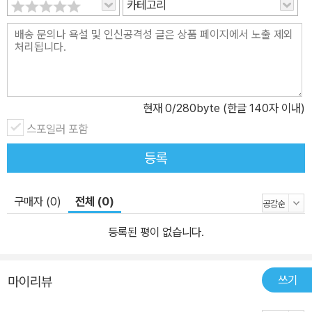
카테고리
이 모습은 마치 소통과 공감의 대상을 갈구하는 요즘 우리들의 모습
과 상당 겹친다. 《이상한 과자 가게 전천당》의 일본 독자들과 미리 읽
어 본 한국 독자들의 반응 가운데 ‘진짜 이런 과자 가게가 있으면 좋겠
다.’라는 리뷰가 많다. 소원을 들어주는 데다 신기한 경험을 할 수 있
는 곳이라면 누구든 가고 싶어 할 것이다. 사실 어린이들의 깊은 마음
현재
0
/280byte (한글 140자 이내)
속에는 가볍건 심각하건 자기 얘기를 진심으로 들어줄 누군가가 필요
스포일러 포함
한 건 아닐까. ■ 쉽고 빠른 전개, 흡입력 넘치는 스토리, 권선징악의
교훈까지 《이상한 과자 가게 전천당》은 문장 호흡이 짧고 군더더기
등록
없이 깔끔한 문체를 가졌다. 옴니버스 형식으로 구성되어 있고, 전개
가 빠르며 흡입력이 강해 단숨에 읽어 내려간다. 몰입도가 높고 내용
구매자 (0)
전체 (0)
은 흥미진진하여 마치 애니메이션을 보는 듯한 착각을 불러일으킬 정
도다. 이 책이 갖고 있는 이야기의 힘은 독서력이 부족한 아이들에게
등록된 평이 없습니다.
징검다리 역할을 한다. 또한 웹소설 및 모바일에 익숙한 아이들도 한
번 읽기 시작하면 뒷내용이 궁금하여 멈추지 않을 정도로 재미있게
쓰기
마이리뷰
읽는다. 《이상한 과자 가게 전천당》은 재미와 흥미, 그 이상의 가치를
남긴다. 행운의 과자를 손에 넣었어도 자신이 어떻게 활용하느냐에