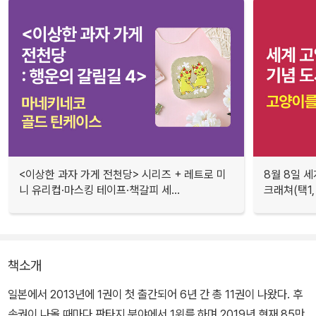
<이상한 과자 가게 전천당> 시리즈 + 레트로 미
8월 8일 세
니 유리컵·마스킹 테이프·책갈피 세...
크래쳐(택1,
책소개
일본에서 2013년에 1권이 첫 출간되어 6년 간 총 11권이 나왔다. 후
속권이 나올 때마다 판타지 분야에서 1위를 하며 2019년 현재 85만