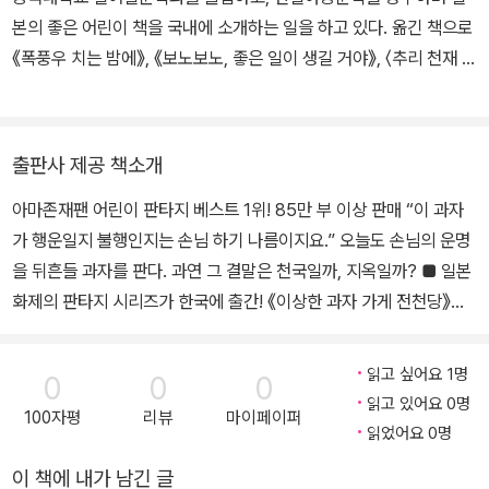
본의 좋은 어린이 책을 국내에 소개하는 일을 하고 있다. 옮긴 책으로
《폭풍우 치는 밤에》, 《보노보노, 좋은 일이 생길 거야》, 〈추리 천재 엉
덩이 탐정〉, 〈비밀의 보석 가게 마석관〉, 〈트러블 여행사〉 시리즈 등이
있다.
출판사 제공 책소개
아마존재팬 어린이 판타지 베스트 1위! 85만 부 이상 판매 “이 과자
가 행운일지 불행인지는 손님 하기 나름이지요.” 오늘도 손님의 운명
을 뒤흔들 과자를 판다. 과연 그 결말은 천국일까, 지옥일까? ■ 일본
화제의 판타지 시리즈가 한국에 출간! 《이상한 과자 가게 전천당》은
일본에서 2013년에 1권이 첫 출간되어 6년 간 총 11권이 나왔다. 후
속권이 나올 때마다 판타지 분야에서 1위를 하며 현재 85만 부 이상
읽고 싶어요 1명
0
0
0
이 판매되었다. 또한 일본 어린이들이 뽑은 최고의 책(포플라사 주관)
읽고 있어요 0명
100자평
리뷰
마이페이퍼
에 '추리 천재 엉덩이 탐정' 시리즈, '있으려나 서점'과 함께 나란히 선
읽었어요 0명
정되었다. 게다가 작가 히로시마 레이코는 주니어 판타지 대상을 수
이 책에 내가 남긴 글
상한 만큼 작품성과 필력을 인정받은 작가이다. 일본에서 화제를 몰