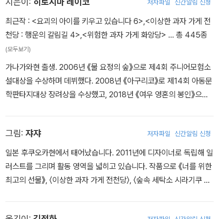
지은이:
히로시마 레이코
저자파일
신간알림 신청
니를 받은 사람들이 다양한 소원을 말하며 신기한 과자와 장난감을
최근작 :
<요괴의 아이를 키우고 있습니다 6>
,
<이상한 과자 가게 전
사게 된다.
천당 : 행운의 갈림길 4>
,
<위험한 과자 가게 화앙당>
… 총 445종
베니코는 똑같이 생긴 동전 주머니를 가지고 온 손님들을 보며 이상
(모두보기)
한 낌새를 느낀다. 한 손님을 통해 연구소의 계획을 눈치채고 점점 의
가나가와현 출생. 2006년 《물 요정의 숲》으로 제4회 주니어모험소
심이 커져 간다. 과연 베니코는 이대로 연구소의 계략에 흔들릴 것인
설대상을 수상하며 데뷔했다. 2008년 《아구리코》로 제14회 아동문
가?
학판타지대상 장려상을 수상했고, 2018년 《여우 영혼의 봉인》으로
제34회 우츠노미야어린이상을 수상했다. 우리나라에 번역 출간된 작
품으로 《이상한 과자 가게 전천당》 시리즈, 《요괴의 아이를 돌봐드립
그림:
쟈쟈
저자파일
신간알림 신청
니다》 시리즈 등이 있다.
일본 후쿠오카현에서 태어났습니다. 2011년에 디자이너로 독립해 일
러스트를 그리며 활동 영역을 넓히고 있습니다. 작품으로 《너를 위한
최고의 선물》, 〈이상한 과자 가게 전천당〉, 〈숲속 세탁소 시라기쿠 할
머니〉 시리즈 등이 있습니다.
옮긴이:
김정화
저자파일
신간알림 신청