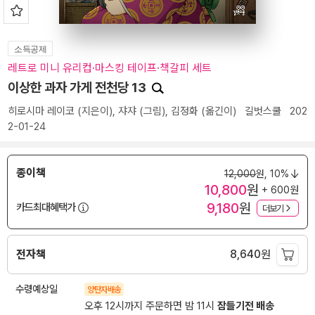
소득공제
레트로 미니 유리컵·마스킹 테이프·책갈피 세트
이상한 과자 가게 전천당 13
히로시마 레이코
(지은이),
쟈쟈
(그림),
김정화
(옮긴이)
길벗스쿨
202
2-01-24
종이책
12,000
원,
10%
10,800
원
+ 600원
9,180
원
카드최대혜택가
더보기
전자책
8,640
원
수령예상일
양탄자배송
오후 12시까지 주문하면 밤 11시
잠들기전 배송