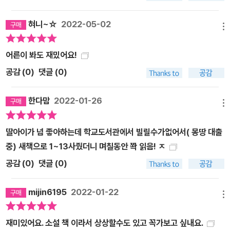
혀니~☆
2022-05-02
메뉴
어른이 봐도 재밌어요!
공감 (
0
)
댓글 (0)
한다맘
2022-01-26
메뉴
딸아이가 넘 좋아하는데 학교도서관에서 빌릴수가없어서( 몽땅 대출
중) 새책으로 1~13사줬더니 며칠동안 쫙 읽음! ㅈ
공감 (
0
)
댓글 (0)
mijin6195
2022-01-22
메뉴
재미있어요. 소설 책 이라서 상상할수도 있고 꼭가보고 싶내요.