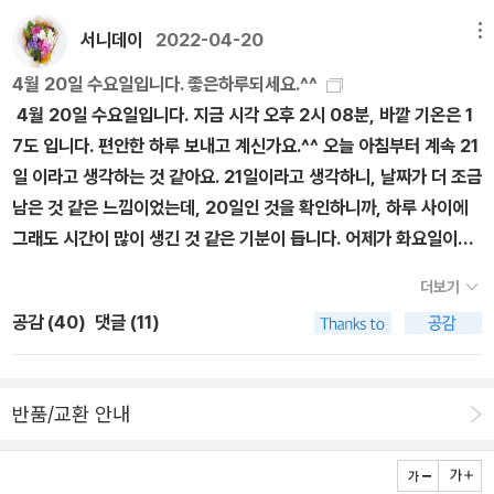
서니데이
2022-04-20
메뉴
4월 20일 수요일입니다. 좋은하루되세요.^^
4월 20일 수요일입니다. 지금 시각 오후 2시 08분, 바깥 기온은 1
7도 입니다. 편안한 하루 보내고 계신가요.^^ 오늘 아침부터 계속 21
일 이라고 생각하는 것 같아요. 21일이라고 생각하니, 날짜가 더 조금
남은 것 같은 느낌이었는데, 20일인 것을 확인하니까, 하루 사이에
그래도 시간이 많이 생긴 것 같은 기분이 듭니다. 어제가 화요일이었
는데, 어제는 수요일 같고, 오늘은 수요일이지만 어제 저녁에 수요일
더보기
기분을 느끼면 목요일 같은 그런 것들이 생기면, 날짜는 조금 더 빨리
공감 (
40
)
댓글 (11)
갑니다. 요즘엔 날짜가 가는 게 너무 빨라서 정신이 없어요. 오늘은
오전에 별 생각없이 시간이 지나가는 것을 보고, 오후 시간을 내서 페
이퍼를 써두는게 좋을 것 같다고 생각했어요. 매일 시간을 적지는 못
반품/교환 안내
하지만, 도대체 뭘 하는데 이렇게 계속 시간이 지나가는 거야? 같은
기분이 요즘 하루에 한 번은 찾아오는 것 같아요. 날씨가 좋고, 낮은
계속 길어지고있어요. 그러니, 하루 시간이 더 많은 것 같은 기분이