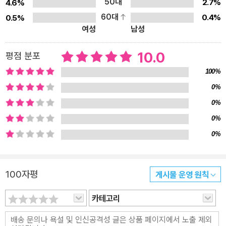
50대
2.7%
4.6%
번 읽기 시작하면 뒷내용이 궁금하여 멈추지 않을 정도로 집중해서
60대
0.4%
0.5%
읽는다. <이상한 과자 가게 전천당>은 재미와 흥미, 그 이상의 가치
여성
남성
를 남긴다. 행운의 과자를 손에 넣었어도 자신이 어떻게 활용하느냐
에 따라 그 결말은 상당히 달라진다. 내가 바라는 행운, 그리고 그 행
10.0
평점 분포
운을 둘러싼 나의 선택과 행동들에 권선징악의 결말이 더해져 독자들
100%
에게 교훈과 생각할 거리를 건넨다.
0%
0%
0%
0%
100자평
게시물 운영 원칙
카테고리