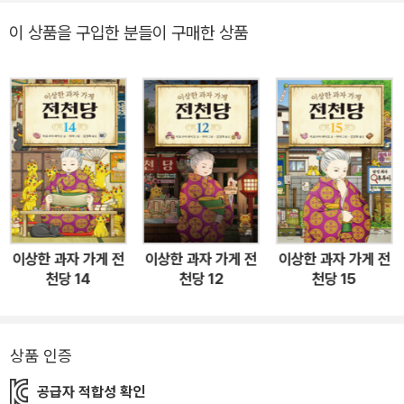
아주머니로부터 동전 주머니를 받게 된 가호는 <열대 붕어빵>을 샀
이 상품을 구입한 분들이 구매한 상품
다가 평생 먹고도 남을 열대 과일을 얻는다. 하지만 먹는 순서를 틀리
는 바람에 열대 과일뿐만 아니라 열대야까지 얻게 된다. 로쿠조 연구
소에서 모니터링 요원으로 일하게 된 요지는 동전 주머니 덕에 <전천
당>을 찾아 가게 된다. 그곳에서 잘 맞는 옷을 사 입을 수 있는 <딱 맞
아 땅콩>을 구매한다. 그러나 땅콩의 절반은 연구소에 샘플로 주고,
절반만 먹는 바람에 난감한 일이 닥친다. 그밖에 연재만화의 뒷이야
기를 계속 볼 수 있는 <미리 보기 안경>, 자기에게 좋은 친구가 누구
인지 가리키는 <베프 측정기> 등 다양한 소원이 담긴 과자나 장난감
과 손님들의 사연을 만날 수 있다. 이번에도 주의를 기울이지 못한 채
이상한 과자 가게 전
이상한 과자 가게 전
이상한 과자 가게 전
과자를 먹거나 장난감을 사용하는 바람에 손님들에게 부작용이 일어
천당 14
천당 12
천당 15
나기도 한다. 또는 원했던 소원이 막상 이루어지자 시시해하거나 무
시하다가 큰 화를 불러일으키기도 한다. 행운을 잡으려다 지나친 욕
심 때문에 되려 불행에 빠지고 마는 사람들의 이야기를 통해서 우리
상품 인증
는 균형 있는 삶이 얼마나 소중한지를 한 번 더 깨닫게 된다. ■ 국내
공급자 적합성 확인
누적 130만 부 돌파! 화제의 베스트셀러 <이상한 과자 가게 전천당>