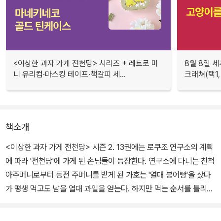
<이상한 과자 가게 전천당> 시리즈 + 레트로 미
8월 8일 세
니 유리컵·마스킹 테이프·책갈피 세...
크래쳐(택1,
책소개
<이상한 과자 가게 전천당> 시즌 2. 13권에는 로쿠조 연구소의 계획
에 따라 '전천당'에 가게 된 손님들이 등장한다. 연구소에 다니는 친척
아주머니로부터 동전 주머니를 받게 된 가호는 '열대 붕어빵'을 샀다
가 평생 먹고도 남을 열대 과일을 얻는다. 하지만 먹는 순서를 틀리는
바람에 열대 과일뿐만 아니라 열대야까지 얻게 된다. 로쿠조 연구소
에서 모니터링 요원으로 일하게 된 요지는 동전 주머니 덕에 '전천