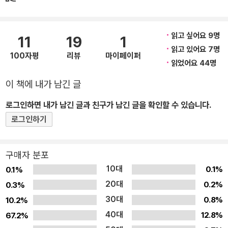
시리즈는 2019년 한국에서 첫 출간을 하자마자 종합 베스트셀러 순
위에 진입하고, 어린이 분야 1위를 할 정도로 독자들에게 사랑을 받고
읽고 싶어요 9명
11
19
1
있다. 이 시리즈는 학원물과 탐정물이 주를 이루는 국내 어린이 판타
읽고 있어요 7명
지 시장에 마법과 환상, 스릴러 요소가 가미된 색다른 내용으로 한순
100자평
리뷰
마이페이퍼
읽었어요 44명
간 독자들의 마음을 사로잡았다. 복잡하지 않은 이야기 구조와 매력
적인 캐릭터, 과자 가게의 아이템, 그것을 운용하는 사람들의 이야기
이 책에 내가 남긴 글
가 흥미진진하며 신선하게 다가온다. <이상한 과자 가게 전천당>에
로그인하면 내가 남긴 글과 친구가 남긴 글을 확인할 수 있습니다.
서 보여주는 인간의 욕심, 행복, 올바른 가치관을 추구하는 권선징악
로그인하기
의 내용은 대중적이며 보편적인 주제라서 아이부터 어른까지 즐겁게
읽을 수 있다. ■ 쉽고 빠른 전개, 흡입력 넘치는 스토리, 권선징악의
교훈까지 <이상한 과자 가게 전천당>은 문장 호흡이 짧고 군더더기
구매자 분포
없이 깔끔한 문체를 가졌다. 옴니버스 형식으로 구성되어 있고, 전개
10대
0.1%
0.1%
가 빠르며 흡입력이 강해 단숨에 읽어 내려간다. 마치 애니메이션을
20대
0.2%
0.3%
보는 듯한 착각을 불러일으킬 정도로 흥미진진하게 깊이 몰입할 수
30대
0.8%
10.2%
있다. 이 책이 갖고 있는 이야기의 힘은 독서력이 부족한 아이들에게
40대
12.8%
67.2%
징검다리 역할을 한다. 또한 웹소설 및 모바일에 익숙한 아이들도 한