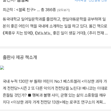
최근작 :
<블록 친구>
… 총 386종
(모두보기)
동국대학교 일어일문학과를 졸업하고, 한일아동문학을 공부하며 일
본의 좋은 어린이 책을 국내에 소개하는 일을 하고 있다. 옮긴 책으로
《폭풍우 치는 밤에》, 《보노보노, 좋은 일이 생길 거야》, 〈추리 천재 엉
덩이 탐정〉, 〈비밀의 보석 가게 마석관〉, 〈트러블 여행사〉 시리즈 등이
있다.
출판사 제공 책소개
국내 누적 130만 부 돌파! 어린이 No.1 베스트셀러 <이상한 과자 가
게 전천당>시즌 2 또 다른 악의가 전천당을 노린다! 베니코는 이대로
흔들릴 것인가? ■ 행복과 불행 사이, 균형 있는 삶의 소중함을 깨우
치다 <이상한 과자 가게 전천당 13권>에는 로쿠조 연구소의 계획에
따라 <전천당>에 가게 된 손님들이 등장한다. 연구소에 다니는 친척