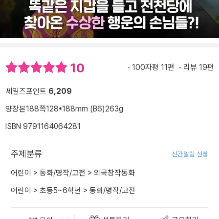
10
100자평 11편
리뷰 19편
세일즈포인트
6,209
양장본
188쪽
128*188mm (B6)
263g
ISBN 9791164064281
주제분류
신간알림 신청
어린이
>
동화/명작/고전
>
외국창작동화
어린이
>
초등5~6학년
>
동화/명작/고전