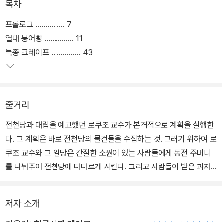
목차
당'을 찾아 가게 된다.
프롤로그 …………… 7
그곳에서 잘 맞는 옷을 사 입을 수 있는 '딱 맞아 땅콩'을 구매한다. 그
열대 붕어빵 …………… 11
러나 땅콩의 절반은 연구소에 샘플로 주고, 절반만 먹는 바람에 난감
특종 크레이프 …………… 43
한 일이 닥친다. 그밖에 연재만화의 뒷이야기를 계속 볼 수 있는 '미리
보기 안경', 자기에게 좋은 친구가 누구인지 가리키는 '베프 측정기' 등
다양한 소원이 담긴 과자나 장난감과 손님들의 사연을 만날 수 있다.
줄거리
이번에도 주의를 기울이지 못한 채 과자를 먹거나 장난감을 사용하는
전천당과 대립을 예고했던 로쿠조 교수가 본격적으로 계획을 실행한
바람에 손님들에게 부작용이 일어나기도 한다. 또는 원했던 소원이
다. 그 계획은 바로 전천당의 물건들을 수집하는 것. 그러기 위하여 로
막상 이루어지자 시시해하거나 무시하다가 큰 화를 불러일으키기도
쿠조 교수와 그 일당은 간절한 소원이 있는 사람들에게 동전 주머니
한다. 행운을 잡으려다 지나친 욕심 때문에 되려 불행에 빠지고 마는
를 나눠주어 전천당에 다다르게 시킨다. 그리고 사람들이 받은 과자
사람들의 이야기를 통해서 우리는 균형 있는 삶이 얼마나 소중한지를
와 장난감 등을 연구소에 샘플로 가져 와 분석하기 시작한다.
한 번 더 깨닫게 된다.
열대 과일을 너무 좋아해서 매일매일 먹고 싶었던 가호는 '열대 붕어
저자 소개
빵'을, 자기에게 잘 맞는 옷을 쉽게 고르고 싶던 요지는 '딱 맞아 땅
콩'을, 친구 사귀기가 어려웠던 나쓰메는 '베프 측정기' 등 동전 주머