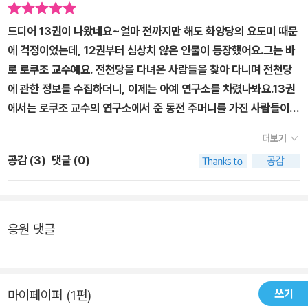
드디어 13권이 나왔네요~얼마 전까지만 해도 화앙당의 요도미 때문
에 걱정이었는데, 12권부터 심상치 않은 인물이 등장했어요.그는 바
로 로쿠조 교수예요. 전천당을 다녀온 사람들을 찾아 다니며 전천당
에 관한 정보를 수집하더니, 이제는 아예 연구소를 차렸나봐요.13권
에서는 로쿠조 교수의 연구소에서 준 동전 주머니를 가진 사람들이
전천당에 오면서 주인 베니코도 수상함을 감지하게 돼요.이상한 과자
더보기
가게 전천당에서 파는 마법 과자들은 설명서대로 잘 사용하면 행운을
공감 (
3
)
댓글 (0)
가져다 주지만 제멋대로 사용했다가는 큰 화를 당하기도 해요.여전히
행운의 손님들이 전천당을 찾는 와중에 로쿠조 교수가 보낸 사람들도
손님으로 오면서 궁금증은 더 커져만 가네요.도대체 왜 로쿠조 교수
는 전천당에 관심을 갖는 걸까요.요도미처럼 마법의 힘은 없지만 뭔
응원 댓글
가 나쁜 마음을 숨기고 있는 것 같아서 불길하네요.그래도 베니코를
믿으니까 전천당을 잘 지켜낼 수 있을 거예요.
쓰기
마이페이퍼 (1편)