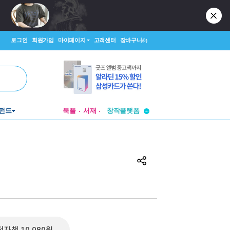
로그인
회원가입
마이페이지
고객센터
장바구니
(0)
투비컨티뉴드
펀드
북플
서재
창작플랫폼
투비컨티뉴드