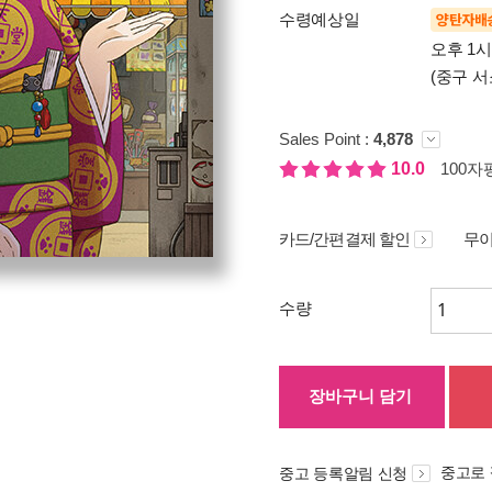
수령예상일
양탄자배
오후 1
(중구 서
Sales Point :
4,878
10.0
100자평
카드/간편결제 할인
무이
수량
장바구니 담기
중고로
중고 등록알림 신청