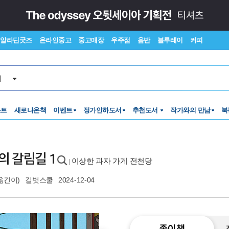
알라딘굿즈
온라인중고
중고매장
우주점
음반
블루레이
커피
서
스트
새로나온책
이벤트
정가인하도서
추천도서
작가와의 만남
북
의 갈림길 1
이상한 과자 가게 전천당
|
옮긴이)
길벗스쿨
2024-12-04
종이책