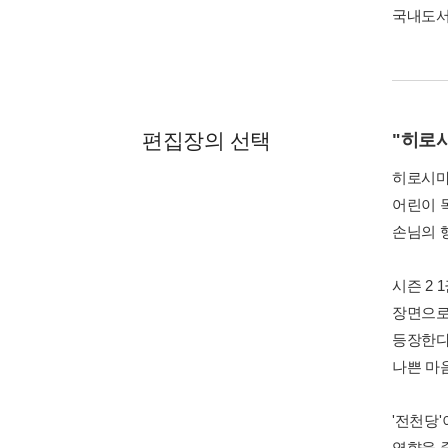
국내도
편집장의 선택
"히로시
히로시마
어린이 
손님의 
시즌 2 
장면으로 
등장한다
나쁜 마
'전천당
영향을 