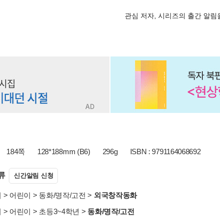
관심 저자, 시리즈의 출간 알
184쪽
128*188mm (B6)
296g
ISBN : 9791164068692
류
신간알림 신청
서
>
어린이
>
동화/명작/고전
>
외국창작동화
서
>
어린이
>
초등3~4학년
>
동화/명작/고전