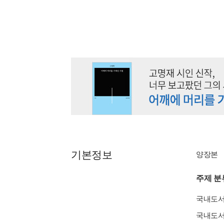
기본정보
양장본
주제 분
국내도
국내도