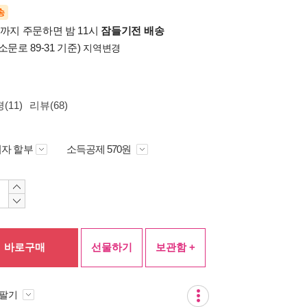
송
시까지 주문하면 밤 11시
잠들기전 배송
소문로 89-31 기준)
지역변경
(11)
리뷰(68)
자 할부
소득공제 570원
바로구매
선물하기
보관함 +
 팔기