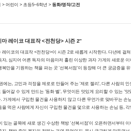
서
>
어린이
>
초등5~6학년
>
동화/명작/고전
마 레이코 대표작 <전천당> 시즌 2"
 레이코의 대표작 <전천당>이 시즌 2로 새롭게 시작한다. 다년에 걸쳐
독자, 심지어 어른 독자의 마음마저 홀린 이상한 과자 가게의 새로운 이야
행복만을 기원하는 책을 파는 곳 '선복서점'이 등장해 더 큰 궁금증을 유
1권에는, 고민과 걱정을 제로로 만들어 주는 '제로 젤리', 다른 사람의 인생
들어갈 수 있게 만드는 '동화 벨', 무엇이든 맛있게 요리할 수 있는 '
. 가게에서 구입한 물건을 사용하지 않고 다른 무언가로 맞바꾸는 손님
음을 먹은 사람에게 자신이 구입한 물건을 덫으로 사용하는 손님 등, 각
'이 있는 골목에 새로 생긴 수상한 책방 '선복서점'이 오픈하면서부터 이
줄지, 책방 주인 젠지의 정체는 과연 무엇인지, 몹시 궁금하게 만들면서 