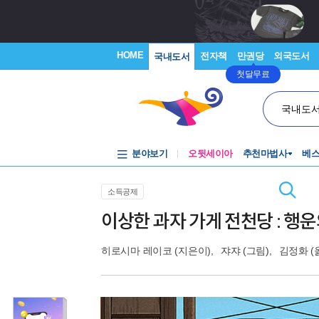
HOME
전자책
만권당
외국도서
국내도서
첫달무료
국내도
분야보기
오뒷세이아
추천마법사
베
소득공제
이상한 과자 가게 전천당 : 행운
히로시마 레이코
(지은이),
쟈쟈
(그림),
김정화
(