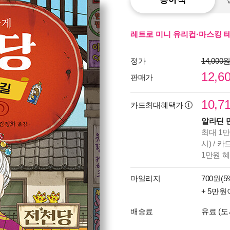
레트로 미니 유리컵·마스킹 
정가
14,000
12,6
판매가
10,7
카드최대혜택가
알라딘 
최대 1만
시) / 
1만원 
마일리지
700원(5
+ 5만원
배송료
유료 (도