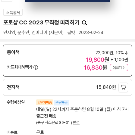
소득공제
포토샵 CC 2023 무작정 따라하기
민지영
,
문수민
,
앤미디어
(지은이)
길벗
2023-02-24
종이책
22,000
원,
10%
19,800
원
+ 1,100원
16,830
원
카드최대혜택가
더보기
전자책
15,840
원
수령예상일
양탄자배송
주말특급
내일(일) 22시까지 주문하면 8월 10일 (월) 아침 7시
출근전 배송
(중구 서소문로 89-31 )
변경
배송료
무료