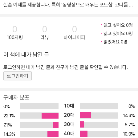
실습 예제를 제공합니다. 특히 ‘동영상으로 배우는 포토샵’ 코너를 통
해 GTQ 전문 강사의 예제 소개와 활용 예제 강의 동영상을 QR 코드
로 제공하여 스마트폰이나 태블릿, 유튜브 채널로 영상을 확인할 수
읽고 싶어요 0명
0
0
0
있습니다. 활용 강의 동영상을 통해 GTQ 시험에서 예제를 작성하는
읽고 있어요 0명
100자평
리뷰
마이페이퍼
과정이나 디자인 업무 작업 과정의 흐름을 이해하고 혼자서도 손쉽게
읽었어요 0명
학습할 수 있습니다. 『포토샵 CC 2023 무작정 따라하기』는 사용자
이 책에 내가 남긴 글
가 단 한 권으로, 쉽고 빠르게 포토샵을 배울 수 있도록 구성였습니다.
포토샵의 기능을 이해하고 직접 따라하면서 배울 수 있도록 핵심 기
로그인하면 내가 남긴 글과 친구가 남긴 글을 확인할 수 있습니다.
능과 실무 예제를 연계하여 설명하였고, 체계적이고 효율적인 학습을
로그인하기
위해 학습 기준을 제시합니다. 광대한 기능 속에서 헤매지 않도록 「독
자별 맞춤형 학습법」, 「시험대비와 중요도, 신기능」 등을 제공하며, 학
구매자 분포
습 시 궁금한 점은 「왜? Why?」, 「길벗 독자지원센터」를 통해 바로
10대
0%
0%
해결할 수 있습니다.
20대
14.3%
22.1%
30대
5.7%
7.1%
40대
10.0%
14.3%