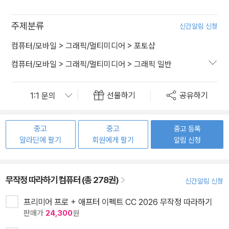
주제분류
신간알림 신청
컴퓨터/모바일
>
그래픽/멀티미디어
>
포토샵
컴퓨터/모바일
>
그래픽/멀티미디어
>
그래픽 일반
선물하기
공유하기
중고
중고
중고 등록
알라딘에 팔기
회원에게 팔기
알림 신청
무작정 따라하기 컴퓨터 (총 278권)
신간알림 신청
프리미어 프로 + 애프터 이펙트 CC 2026 무작정 따라하기
판매가
24,300
원