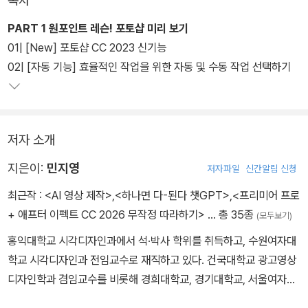
목차
록 구성하였다.
PART 1 원포인트 레슨! 포토샵 미리 보기
또한 광대한 기능 속에서 사용자별로 자신에게 맞는 툴만 배울 수 있
01| [New] 포토샵 CC 2023 신기능
도록 ‘맞춤형 학습법’을 제시하고, 시험대비와 중요도, 신기능 등을 제
02| [자동 기능] 효율적인 작업을 위한 자동 및 수동 작업 선택하기
공하며, 학습 시 궁금한 점은 ‘왜?Why?’를 통해 해결할 수 있도록 안
내하고 있다.
저자 소개
지은이:
민지영
저자파일
신간알림 신청
최근작 :
<AI 영상 제작>
,
<하나면 다-된다 챗GPT>
,
<프리미어 프로
+ 애프터 이펙트 CC 2026 무작정 따라하기>
… 총 35종
(모두보기)
홍익대학교 시각디자인과에서 석·박사 학위를 취득하고, 수원여자대
학교 시각디자인과 전임교수로 재직하고 있다. 건국대학교 광고영상
디자인학과 겸임교수를 비롯해 경희대학교, 경기대학교, 서울여자대
학교 등에서 강의하였으며, 시각디자인 및 영상디자인 분야의 실무적