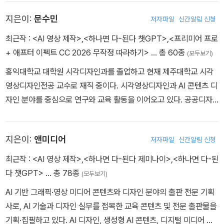
전문성을 갖추고 있다. 한국미술협회 디자인분과 이사와 한국시각정
지은이:
문수민
저자파일
신간알림 신청
보디자인협회 영상디자인분과 부회장을 역임하였으며, 서울시청, 경
기도청 등 공공기관의 디자인 정책 및 프로젝트 자문 활동에 참여하
최근작 :
<AI 영상 제작>
,
<하나면 다-된다 챗GPT>
,
<프리미어 프로
였다.
+ 애프터 이펙트 CC 2026 무작정 따라하기>
… 총 60종
(모두보기)
홍익대학교 대학원 시각디자인과를 졸업하고 현재 제주대학교 시각
영상디자인전공 교수로 재직 중이다. 시각영상디자인과 AI 콘텐츠 디
자인 분야를 중심으로 연구와 교육 활동을 이어오고 있다. 공공디자
인 및 시각디자인 관련 자문·심의위원을 역임하며 다양한 공공 및 문
화예술 프로젝트에 참여해 왔으며, 생성형 AI를 활용한 콘텐츠 제작
지은이:
앤미디어
저자파일
신간알림 신청
교육을 통해 디지털 디자인 교육의 혁신을 선도하고 있다.
최근작 :
<AI 영상 제작>
,
<하나면 다-된다 제미나이>
,
<하나면 다-된
다 챗GPT>
… 총 78종
(모두보기)
AI 기반 그래픽·영상 미디어 콘텐츠와 디자인 분야의 출판 전문 기획
사로, AI 기술과 디자인 실무를 접목한 교육 콘텐츠 및 전문 출판물을
기획·집필하고 있다. AI 디자인, 생성형 AI 콘텐츠, 디지털 미디어 분