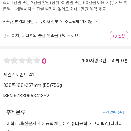
최대 1만원 또는 2만원 할인(전월 30만원 또는 60만원 이용 시) / 카드 발
급월 +1개월까지는 전월 실적이 없어도 최대 1만원 혜택 제공
카드/간편결제 할인
무이자 할부
소득공제 1,130원
관심 저자, 시리즈의 출간 알림을 받아보세요
신청
0
100자평 0편
리뷰 0편
세일즈포인트
41
398쪽
188*257mm (B5)
756g
ISBN 9788955341362
주제분류
신간알림 신청
대학교재/전문서적
>
공학계열
>
컴퓨터공학
>
그래픽/멀티미디