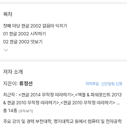
기존 사용자까지 모두에게 도움이 되는 책이다.
목차
이 책에는 기본적인 한글 사용법에서부터 그림 삽입, 다단 편집 기능
을 이용한 리포트 작성부터 소식지, 가족 신문 등의 고난도 문서 작성
첫째 마당 한글 2002 걸음마 익히기
까지 다루고 있다. 특히 한글 문서에서 표를 만들고 다루는 모든 방법
01 한글 2002 시작하기
설명하고 단행본 서적, 잡지에서 자주 쓰는 편집 노하우를 모두 공개
02 한글 2002 맛보기
한다.
저자 소개
지은이:
류정선
저자파일
신간알림 신청
최근작 :
<한글 2014 무작정 따라하기>
,
<엑셀 & 파워포인트 2013
& 한글 2010 무작정 따라하기>
,
<한글 2010 무작정 따라하기>
…
총 14종
(모두보기)
주요 강의 및 경력 부천대학, 명지대학교 등에서 컴퓨터 및 전자공학