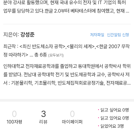
분야 강사로 활동했으며, 현재 국내 유수의 전자 및 IT 기업의 특허
업무를 담당하고 있다.한글 2.0부터 베타테스터에 참여했고, 현재 한
컴 오피스 제품군 전문가 모임인 한컴 마스터로 활동하고 있는 22년
경력의한글 분야 전문가이다. 다수의 컴퓨터 잡지에 기사를 연재하고
지은이:
강성준
저자파일
신간알림 신청
한글 및 인터넷 관련 단행본을 집필하였다. 주요 저서 《엑셀&파워포
인트2013+한글2010 무작정 따라하기》 《한글 무작정 따라하기》 시
최근작 :
<최신 반도체소자 공학>
,
<물리의 세계>
,
<한글 2007 무작
리즈 (97~2010) 《우리 부모님을 위한 한글 2007 무작정 따라하
정 따라하기>
… 총 6종
(모두보기)
기》 《인터넷 무작정 따라하기》 《나는 인터넷 다운로드 족이다》 외 다
인하대학교 전자재료공학과를 졸업하고 동대학원에서 공학박사 학위
수 (iamshorty@gmail.com)
를 받았다. 전남대 공학대학 전기 및 반도체공학과 교수, 공학박사 저
서 : 기본물리학, 기초물리학, 반도체집적회로공정기술, 전자재료공
학 등 다수
읽고 싶어요 0명
0
3
0
읽고 있어요 0명
100자평
리뷰
마이페이퍼
읽었어요 3명