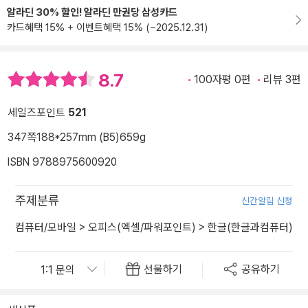
알라딘 30% 할인! 알라딘 만권당 삼성카드
카드혜택 15% + 이벤트혜택 15% (~2025.12.31)
8.7
100자평 0편
리뷰 3편
세일즈포인트
521
347쪽
188*257mm (B5)
659g
ISBN 9788975600920
주제분류
신간알림 신청
컴퓨터/모바일
>
오피스(엑셀/파워포인트)
>
한글(한글과컴퓨터)
선물하기
공유하기