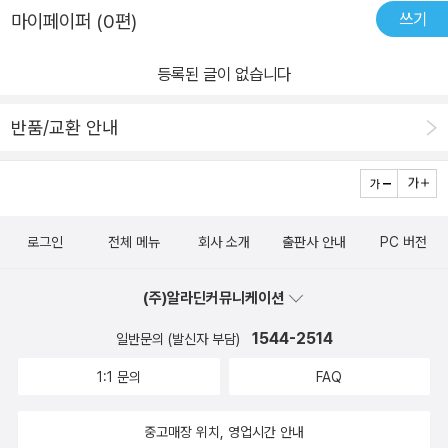
쓰기
마이페이퍼 (0편)
서 일단 길벗 출판사의 무따기 시리즈에 관심을 가졌다. 그리고 지은
이 이승일에 대한 신문 기사를 본 적이 있기에 더욱 이 사람의 책에 관
등록된 글이 없습니다
심이 생겼다. 읽고 난 후에 드는 첫 번째 생각은 역시 무따기 시리즈
라는 느낌이다. 읽기도 편하고, 설명도 잘 되어 있었다. 각종 그리기
반품/교환 안내
툴, 그림을 이용한 프레젼테이션 기법들, 조직도, 수식편집, 슬라이드
마스터 만들기, 기초적인 발표 원칙 등에 대한 내용이 특히 도움이 되
었다. 25꼭지의 파워포인트 클리닉 특집은 실용적인 측면에서 매우
도움이 될 것이다. 더구나 내용목차와 찾아보기 까지 자세하여서 나
로그인
전체 메뉴
회사 소개
출판사 안내
PC 버전
중에 찾아볼 때에도 도움이 될 것이라는 안도감도 가지게 되었다. pp
t를 처음 공부하려는 사람이 있다면 강력하게 추천해줄 것이다.
(주)알라딘커뮤니케이션
1544-2514
일반문의 (발신자 부담)
1:1 문의
FAQ
중고매장 위치, 영업시간 안내