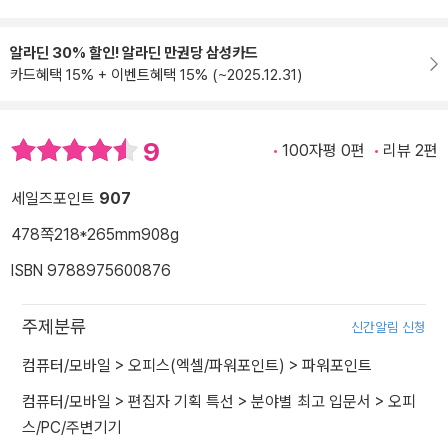
알라딘 30% 할인! 알라딘 만권당 삼성카드
카드혜택 15% + 이벤트혜택 15% (~2025.12.31)
9
100자평 0편
리뷰 2편
세일즈포인트
907
478쪽
218*265mm
908g
ISBN 9788975600876
주제분류
신간알림 신청
컴퓨터/모바일
>
오피스(엑셀/파워포인트)
>
파워포인트
컴퓨터/모바일
>
편집자 기획 특선
>
분야별 최고 입문서
>
오피
스/PC/주변기기