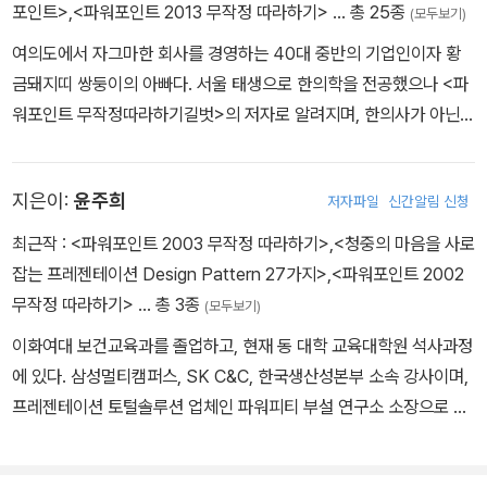
포인트>
,
<파워포인트 2013 무작정 따라하기>
… 총 25종
(모두보기)
드는 회사가 늘고 있는 것을 고려해 인쇄를 목적으로 하는 사무용 문
서를 만드는 방법까지 설명했다.
여의도에서 자그마한 회사를 경영하는 40대 중반의 기업인이자 황
금돼지띠 쌍둥이의 아빠다. 서울 태생으로 한의학을 전공했으나 <파
수년 간의 실무 경험과 강의 경험를 통해 터득한 저자들의 슬라이드
워포인트 무작정따라하기길벗>의 저자로 알려지며, 한의사가 아닌
제작 노하우가 담긴 기능들로 슬라이드를 만들면서 저자의 노하우를
시각디자인 사업을 20년 가까이 하고 있다. 글로벌 진출을 모색하다
엿볼 수 있다. 프레젠테이션 디자인에 대한 기초적인 이해를 바탕으
런던투자청의 지원으로 가족과 함께 런던에서의 삶을 시작하게 된다.
지은이:
윤주희
로 슬라이드를 구성하는 안목을 기를 수 있다. <특집Ⅰ-파워포인트 클
저자파일
신간알림 신청
Facebook @london1year
리닉>에서는 어떤 슬라이드가 잘된 슬라이드인지 분별하는 안목과
최근작 :
<파워포인트 2003 무작정 따라하기>
,
<청중의 마음을 사로
더불어 프레젠테이션 디자인에 대한 원리를 알려준다.
잡는 프레젠테이션 Design Pattern 27가지>
,
<파워포인트 2002
무작정 따라하기>
… 총 3종
(모두보기)
[부록 CD] '무작정 따라하기', '실습예제', '실무 예제 만들기'등의 코
이화여대 보건교육과를 졸업하고, 현재 동 대학 교육대학원 석사과정
너에서 실습하는 모든 예제 파일과 완성 파일, 파워포인트 전문가들
에 있다. 삼성멀티캠퍼스, SK C&C, 한국생산성본부 소속 강사이며,
이 실무에서 직접 제작한 완성도 높은 샘플 슬라이드
프레젠테이션 토털솔루션 업체인 파워피티 부설 연구소 소장으로 있
다. 지은 책으로 <파워포인트 2002 무작정 따라하기>, <프레젠테이
션 Design Pattern 27가지> 등이 있다.