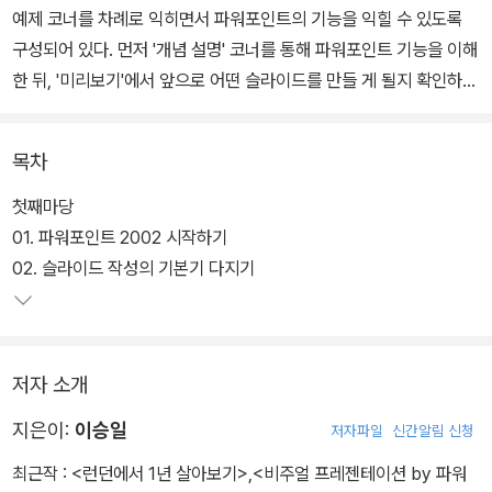
예제 코너를 차례로 익히면서 파워포인트의 기능을 익힐 수 있도록
구성되어 있다. 먼저 '개념 설명' 코너를 통해 파워포인트 기능을 이해
한 뒤, '미리보기'에서 앞으로 어떤 슬라이드를 만들 게 될지 확인하
고, '무작정 따라하기'에서 직접 슬라이드를 만들어 보게 된다. 그리고
최종적으로 '실습예제' 코너에서 앞에서 배운 기능들을 응용해 필자가
목차
특별히 뽑은 예제 슬라이드를 직접 만들게 된다.
첫째마당
이 책의 '무작정 따라하기', '실습예제', '실무 예제 만들기' 코너에서는
01. 파워포인트 2002 시작하기
파워포인트의 기본 기능과 중고급 기능을 활용해 다양한 프레젠테이
02. 슬라이드 작성의 기본기 다지기
션용 슬라이드를 만들게 된다. 저자가 직접 제작한 대기업과 정부기
관의 완성도 높은 프레젠테이션용 슬라이드를 응용해 예제로 엮었기
때문에 실무에 충분히 대비할 수 있다.
저자 소개
또한 '특집 Ⅱ - 한눈에 들어오는 회사소개서 만들기' 코너에서는 총 1
지은이:
이승일
저자파일
신간알림 신청
2장으로 구성된 근사한 회사소개서를 만들게 된다. 최근 회사소개서
최근작 :
<런던에서 1년 살아보기>
,
<비주얼 프레젠테이션 by 파워
나 제안서와 같은 문서를 워드프로세서 대신 파워포인트를 이용해 만