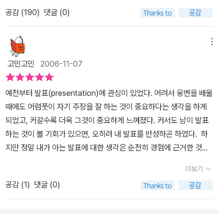
는 의외로 쉬운부분인데, 워드에서와 같이 표를 만드는게 아니라 도
공감 (
190
)
댓글 (0)
형을 이용하여 만드는게 특이했다. 그러나 빌린책이라서 부록으로 따
라온 여러가지를 직접해보지 못해서 아쉬웠다. 하지만 역시 길벗의
무작정따라하기 시리즈는 배우기가 쉬운듯하다. 그렇다고 그냥 무조
메뉴
건 따라하면 한개도 모르겠다. 그래도 생각하면서 따라해야 하는데...
고민고민
2006-11-07
책이름이 생각하며 따라하기 시리즈가 맞지 않을지.ㅡ.ㅡ어쨋든 타
프로그램에 비해 배우기가 쉬운것은 사실인듯 하다. 물론 고급기능을
예전부터 발표(presentation)에 관심이 있었다. 어려서 웅변을 배울
익히는것은 조금 헷갈리지만 파워포인트 중급실력되는데 하루면 가
때에도 어렴풋이 자기 주장을 잘 하는 것이 중요하다는 생각을 하게
능하다고 생각한다.
되었고, 커갈수록 더욱 그것이 중요하게 느껴졌다. 커서도 남이 발표
하는 것이 볼 기회가 있으면, 오히려 내 발표를 반성하곤 하였다. 하
지만 정말 내가 아는 발표에 대한 생각은 순전히 경험에 근거한 것이
었다. 그래서 발표에 대한 책을 사기로 했다. 세 권을 샀는데, 이 책은
더보기
그 중에서 첫 번째이다. 물론 파워포인트를 써 본지 꽤 오래 되었지만,
공감 (
1
)
댓글 (0)
초보용 책자를 먼저 읽기로 마음먹었다. 나처럼 경험으로 배운 사람
들은 간혹 초보용 도서에 있는 내용을 몰라서 헤멜 때가 있기 때문이
다. 그리고 초보용 책이라서 부담이 적을 것이라고 생각을 했다. 그래