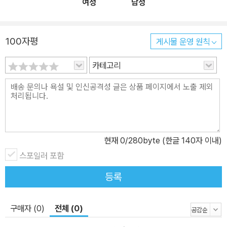
여성
남성
100자평
게시물 운영 원칙
카테고리
현재
0
/280byte (한글 140자 이내)
스포일러 포함
등록
구매자 (0)
전체 (0)