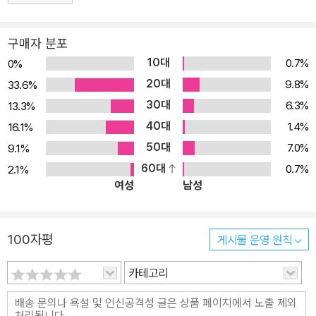
한 점은 「왜 그럴까?」, 「길벗 독자지원센터」를 통해 바로 해결할 수
있다. 동영상으로 배우는 「혼자 해 보기」는 학습한 부분을 최종적으로
구매자 분포
확인할 수 있게 도와주며, 새로운 기능을 빠르게 학습할 수 있도록 신
10대
0.7%
0%
기능 별책 부록을 제공하고 있다. 효율적 학습 계획으로 필수 기능을
20대
9.8%
33.6%
공략하고, 기본 기능과 실무 예제를 무작정 따라한 후 심화 학습으로
30대
6.3%
13.3%
기초를 탄탄히 쌓으면 일러스트레이터를 제대로 활용할 수 있다.
40대
1.4%
16.1%
50대
7.0%
9.1%
60대
0.7%
2.1%
여성
남성
100자평
게시물 운영 원칙
카테고리