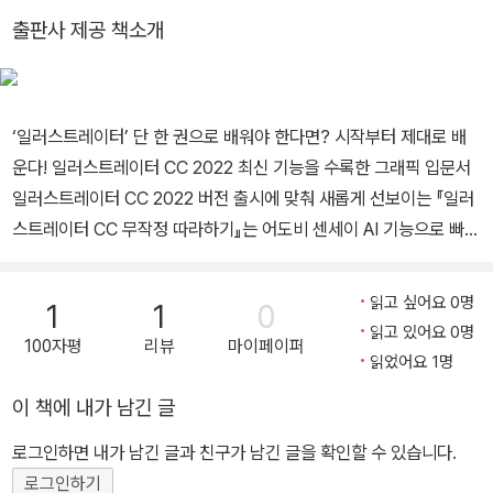
다. 또한 실무 중심의 차별화된 전문 단행본을 위해 디지털 편집 및 디
출판사 제공 책소개
자인 총괄 업무를 수행하며, AI 시대에 부합하는 교육 및 콘텐츠 제작
환경 구축에 기여하고 있다.
‘일러스트레이터’ 단 한 권으로 배워야 한다면? 시작부터 제대로 배
운다! 일러스트레이터 CC 2022 최신 기능을 수록한 그래픽 입문서
일러스트레이터 CC 2022 버전 출시에 맞춰 새롭게 선보이는 『일러
스트레이터 CC 무작정 따라하기』는 어도비 센세이 AI 기능으로 빠르
고 정확하게 한 번에 색상 변경이 가능하고, 자동화 글꼴을 찾아 주기
도 하며, 3D 효과를 적용할 수 있다. 또한, 장소에 상관없이 PC와 아
읽고 싶어요 0명
1
1
0
이패드를 이용하여 웹 및 모바일 그래픽부터 로고, 서적 삽화 등에 이
읽고 있어요 0명
100자평
리뷰
마이페이퍼
르기까지 다양한 콘텐츠를 제작할 수 있다. 이 책에서는 단 한 권으로,
읽었어요 1명
쉽고 빠르게 일러스트레이터를 배울 수 있도록 핵심 기능과 실무 따
이 책에 내가 남긴 글
라하기 예제를 연계하여 구성하였다. 체계적이고 효율적인 학습을 위
해 「우선순위 TOP 20」, 「핵심 키워드」, 「신기능&중요」, 초급과 중급
로그인하면 내가 남긴 글과 친구가 남긴 글을 확인할 수 있습니다.
으로 나눠 공부할 수 있는 「학습 계획」 코너를 제공하며, 학습 시 궁금
로그인하기