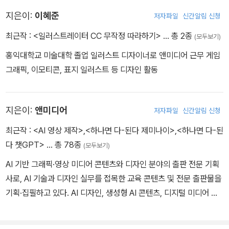
전문성을 갖추고 있다. 한국미술협회 디자인분과 이사와 한국시각정
지은이:
이혜준
저자파일
신간알림 신청
보디자인협회 영상디자인분과 부회장을 역임하였으며, 서울시청, 경
기도청 등 공공기관의 디자인 정책 및 프로젝트 자문 활동에 참여하
최근작 :
<일러스트레이터 CC 무작정 따라하기>
… 총 2종
(모두보기)
였다.
홍익대학교 미술대학 졸업 일러스트 디자이너로 앤미디어 근무 게임
그래픽, 이모티콘, 표지 일러스트 등 디자인 활동
지은이:
앤미디어
저자파일
신간알림 신청
최근작 :
<AI 영상 제작>
,
<하나면 다-된다 제미나이>
,
<하나면 다-된
다 챗GPT>
… 총 78종
(모두보기)
AI 기반 그래픽·영상 미디어 콘텐츠와 디자인 분야의 출판 전문 기획
사로, AI 기술과 디자인 실무를 접목한 교육 콘텐츠 및 전문 출판물을
기획·집필하고 있다. AI 디자인, 생성형 AI 콘텐츠, 디지털 미디어 분
야의 단행본과 전문 서적을 다수 기획·집필하였으며, 생성형 AI를 활
용한 디자인·영상 콘텐츠 제작 교육과 출판 프로젝트를 진행하고 있