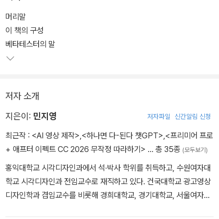
이 책에서는 단 한 권으로, 쉽고 빠르게 일러스트레이터를 배울 수 있
머리말
도록 핵심 기능과 실무 따라하기 예제를 연계하여 구성하였다. 체계
이 책의 구성
적이고 효율적인 학습을 위해 「우선순위 TOP 20」, 「핵심 키워드」,
베타테스터의 말
「신기능&중요」, 초급과 중급으로 나눠 공부할 수 있는 「학습 계획」 코
너를 제공한다.
저자 소개
학습 시 궁금한 점은 「왜 그럴까?」, 「길벗 독자지원센터」를 통해 바로
해결할 수 있다. 동영상으로 배우는 「혼자 해 보기」는 학습한 부분을
지은이:
민지영
저자파일
신간알림 신청
최종적으로 확인할 수 있게 도와주며, 새로운 기능을 빠르게 학습할
최근작 :
<AI 영상 제작>
,
<하나면 다-된다 챗GPT>
,
<프리미어 프로
수 있도록 신기능 별책 부록을 제공하고 있다.
+ 애프터 이펙트 CC 2026 무작정 따라하기>
… 총 35종
(모두보기)
홍익대학교 시각디자인과에서 석·박사 학위를 취득하고, 수원여자대
학교 시각디자인과 전임교수로 재직하고 있다. 건국대학교 광고영상
디자인학과 겸임교수를 비롯해 경희대학교, 경기대학교, 서울여자대
학교 등에서 강의하였으며, 시각디자인 및 영상디자인 분야의 실무적