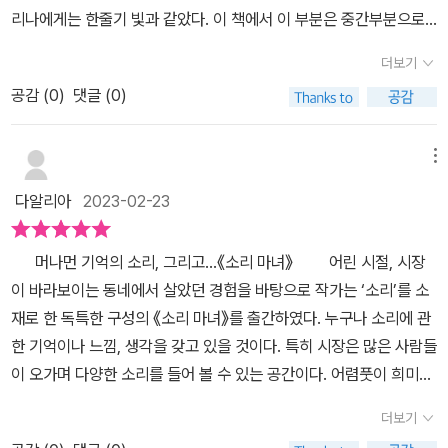
소리 마녀, 연보랏빛 몽환적인 느낌의 그림을 보며 짧은 환타지 여행
를 곱씹고 있자니...나도 리나의 엄마처럼 오늘은 단꿈을 꿀 것만 같
리나에게는 한줄기 빛과 같았다. 이 책에서 이 부분은 중간부분으로
을 한듯하다.p.23 잊었던 소리가 생생하게 떠올라서 그랬나 보구나.
다... 어쩌면 엄마의 불면증도 리나의 엄마를 생각하는 그 사랑의 힘이
써 이 책을 읽으면서 가장 와 닿았던 부분이 아닌가 싶다.간절함이란
이렇게 소리는 기억과 밀접한 연관이 있단다. 그러니까 무서운 순간
더보기
불러온 기적은 아닐까?!
뭘까? 정말 많이 사랑하는 사람을 위해서라면 뭐든지 할 수있다는 그
에 들었던 소리를 다시 들으면 그때 느꼈던 두려움이 떠오르기 마련
공감 (
0
)
댓글 (0)
런 간절한 마음이란...리나는 엄마의 불면증을 위해 많은 고민을 한다.
이야. 그럼 좋은 기분을 다시 느끼고 싶으면 어떻게 하면 될까?'
그 고민들이 엄마를 얼마나 사랑하는지 알기때문에 나도 같이 고민을
하게 된 것 같다.특히나 어른이 아이를 위해서 하는 고민과 그 고민을
메뉴
해결하기 위한 때로는 위험한 선택도 갚진 것이지만, 아이가 엄마를
다알리아
2023-02-23
위해 큰 결심을 하는 부분이 리나의 마음이 얼마나 간절했는지 느껴
졌기 때문이다.작가는 '소리'에 대한 이야기로 이 책을 엮어 나갔다고
머나먼 기억의 소리, 그리고...《소리 마녀》 어린 시절, 시장
작가의말에 소개되어 있다.우리는 수많은 소리를 들으며 산다. 내가
이 바라보이는 동네에서 살았던 경험을 바탕으로 작가는 ‘소리’를 소
듣고 싶은 소리도 있지만 때론 듣고 싶진 않은 소리도 있겠고, 기억하
재로 한 독특한 구성의 《소리 마녀》를 출간하였다. 누구나 소리에 관
고 싶은 소리도 있는 반면 잊고 싶은 기억도 있기마련이다. 이 책을 읽
한 기억이나 느낌, 생각을 갖고 있을 것이다. 특히 시장은 많은 사람들
으면서 나의 학창시절 아침에 엄마의 밥짓는 소리로 잠이 깼던 때가
이 오가며 다양한 소리를 들어 볼 수 있는 공간이다. 어렴풋이 희미하
생각났다.뚝딱뚝딱 맛있는 아침을 항상챙겨주셨던 엄마의 그 부엌에
게 떠오르는 여러 소리에 대한 추억과 그 의미에서 글의 소재를 찾았
서의 달그락 소리가 왠지 지금 생각하니 너무 그리워진다.리나는 잠
더보기
다는 점이 색다르게 느껴진다. 엄마의 불면증을 없애기 위해 찾고자
을 푹 못자는 엄마가 늘 걱정되어서 아주많은 방법들을 찾던 중 엄마