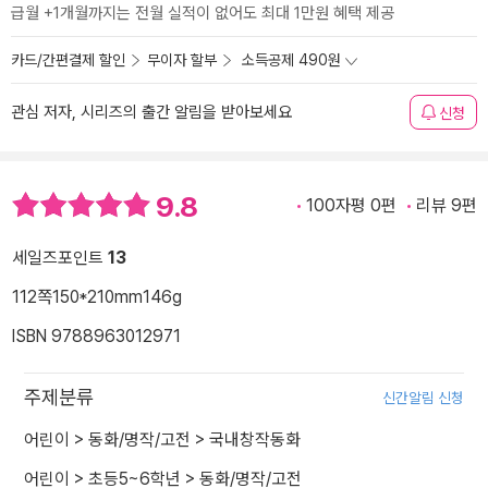
급월 +1개월까지는 전월 실적이 없어도 최대 1만원 혜택 제공
카드/간편결제 할인
무이자 할부
소득공제 490원
관심 저자, 시리즈의 출간 알림을 받아보세요
신청
9.8
100자평 0편
리뷰 9편
세일즈포인트
13
112쪽
150*210mm
146g
ISBN 9788963012971
주제분류
신간알림 신청
어린이
>
동화/명작/고전
>
국내창작동화
어린이
>
초등5~6학년
>
동화/명작/고전