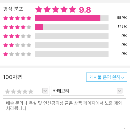
소리만으로도 지난 시절 기억을 떠오르게 할 수 있다고 했어요. 좋은
9.8
평점 분포
기분을 다시 느끼고 싶으면 좋았을 때 들은 소리를 다시 들으면 된다
88.9%
고요. 그 말을 듣는 순간 리나에게 좋은 생각이 떠올랐어요. 엄마가 어
11.1%
렸을 적 들었었던 자장가를 다시 들으면, 어릴 적 편안한 기분이 느껴
0%
져 잠이 올지 모른다고요. 리나는 엄마의 불면증을 고쳐 줄 자장가 소
0%
리를 꼭 찾아야겠다고 결심하며 교문 밖으로 나왔어요. 그런데 어디
선가 피리 소리가 들렸어요. 친구들에게는 들리지 않고 오로지 리나
0%
에게만 들렸지요. 리나는 홀로 소리가 나는 곳을 향해 갔어요. 그리고
그곳에서 세상의 모든 소리를 다룬다는 소리 마녀를 만났지 뭐예요.
100자평
게시물 운영 원칙
소리 마녀가 말하길 간절한 소리를 원하는 사람만이 마녀의 피리 소
리를 들을 수 있다고 해요. 엄마의 자장가 소리를 찾겠다는 리나의 간
카테고리
절한 마음이 소리 마녀를 만나게 한 거예요. 그럼 이제, 리나는 엄마의
자장가 소리를 찾게 되는 걸까요? 우리 친구들도 찾고 싶은 간절한
소리가 있나요? 어떻게 하면 그 소리를 찾을 수 있을지 생각해 봐도
좋아요. “엄마를 위해서면 뭐든지 할 수 있어!” 용기를 불러일으키는
사랑의 힘 리나는 엄마에게 어릴 적 듣던 자장가 소리가 기억나는지