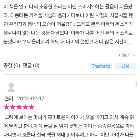
이 책을 읽고 나의 소중한 소리는 어떤 소리지? 하는 물음이 떠올랐
다. 더듬더듬 기억을 거슬러 올라가다보니 어린 시절의 시끌시끌 했
던 우리집과 동네의 모습이 떠올랐다. 그리고 문득 아빠의 목소리가
생각나지 않는다는 것을 깨달았다. 아빠가 나를 어떤 톤의 목소리로
불렀더라..? 떠올려보려 해도 내 나이의 절반보다 더 많은 시간이 흘
러버린 지금, 도무지 생각나지 않는다. 아, 나도 나에게 가장 소중한
더보기
소리를 잃어버린 거구나.. 싶었다. 아빠가 살아계실 적 동네 이웃들과
공감 (
0
)
댓글 (0)
어울리는 시간이 많았던 그 시절의 소리들도 그립다는 생각이 들었
다. 나도 소리마녀를 만날 수 있다면, 나의 소중한 소리를 다시 들어볼
수 있을까?​리나의 엄마는 심각한 수면장애를 겪고 있었다. 잠을 잘
메뉴
못자는 엄마가 걱정되었던 리나는 매일 어떻게 하면 엄마가 푹 잠들
슐라
2023-02-17
수 있는지를 고민하는 착한 아이였다. 엄마는 어릴 적 아빠가 만들고
엄마가 불러주던 자장가를 들으면 푹 잘 수 있을 것 같은데, 가사도 소
​​ 그림에 보이는 마녀가 흥미로운지 아이가 책을 가지고 와서 계속 읽
리도 전혀 기억이 나지 않는다고 했다. 리나는 엄마의 자장가를 찾아
어 달라고 한다.아직 글을 잘 읽지 못하는 아이는 종종걸음으로 따라
주고 싶어도 방법이 없으니 그저 속상하기만 했다. 그런 리나 앞에 소
다니면서 조른다.결국 책을 꺼내 읽어주려고 하니 '어떤 마녀가 나올
리마녀가 나타났다. 다른 아이들에겐 들리지 않는다는 소리에 이끌려