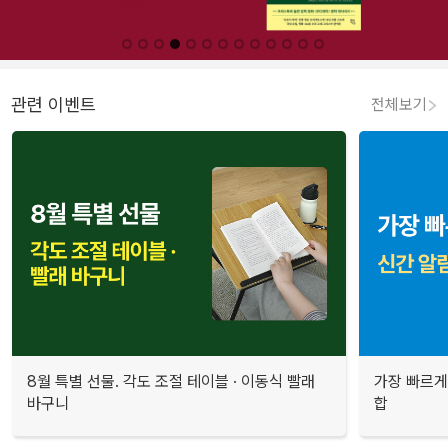
관련 이벤트
전체보기
8월 특별 선물. 각도 조절 테이블 · 이동식 빨래
가장 빠르게
바구니
합