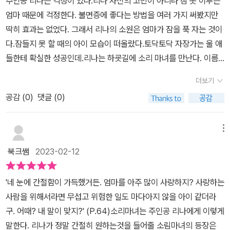
주인공 리나는 걱정이 있다.리나 자신의 고민이 아니라 잠 못 이루는
있었다..지금도 진행 중인 나의 고질병 불면증...그때마다 양도 세어
엄마 때문에 걱정한다. 불면증에 좋다는 방법을 여러 가지 써봤지만
보고 노래도 들어보고 했지만..도통 방법을 알아 낼 수 가 없었다.리나
딱히 효과는 없었다. 그래서 리나의 소원은 엄마가 잠을 푹 자는 것이
엄마는 오죽 할까 싶었다... 그러다...엄마에게서 한 이야기를 듣게 된
다.잠들지 못 할 때의 아이 모습이 떠올랐다.토닥토닥 자장가는 울 애
다...바로 외할머니 할아버지께서 엄마를 위해 만들어 주신 자장가!!!
들한테 확실한 성공인데.리나는 하굣길에 소리 마녀를 만난다. 이름
하지만...도무지 그 노래를 기억해 낼 수가 없다......그것을 옆에서 더
부터 남다르다 그냥 마녀가 아니라 '소리 마녀'다. 세상의 모든 소리를
안타까워하고 있는 딸 리나... 그러던 어느날 리나에게 어떤 소리들이
더보기
다룰 수 있는 마녀!다른 사람에겐 들리지도 않는 마녀의 피리 소리를
찾아왔다... 간절히 원하는 소리가 있는 사람들만 들을 수 있는...그렇
공감 (
0
)
댓글 (0)
리나는 듣는다. 이유는 간단했다. 간절함! 엄마를 향한 간절한 마음이
게 소리마녀와 리나의 만남이 시작되었다. 엄마를 위한 한 소녀의 간
있었기 때문이다.리나는 소리 마녀와 함께 엄마의 자장가를 찾기 위
절한 마음이 이뤄낸 기적...그리고 그곳에서 느껴지는 부모와 자식간
해 용기를 낸다. 두렵고 무섭지만 리나는 엄마 꿈속으로 외할아버지
메뉴
의 사랑....소리는 우리에게 잊고싶지 않은 추억을 떠올리게도 해주
외할머니가 남겨주신 자장가를 찾을 수 있을까?또 찾는다면 엄마의
고,, 설렘도 가져다 준다...나에게 설렘을 주었던 소리는 무엇이었을
북크쌤
2023-02-12
불면증이 나을까? 이 방법마저 통하지 않으면 어쩌지 싶었다.꿈, 꿈
까?내가 오래도록 간직하고 싶은 소리는 무엇일까 생각해 보았다.내
을 무의식의 세계라고도 하는데 그 안에는 무엇이 있을지, 기억하고
기억으로는 '엄마 왔다~ 아빠왔다~'라는 엄마아빠의 귀가를 알리는
'네 눈에 간절함이 가득했거든. 엄마를 아주 많이 사랑하지? 사랑하는
싶은 것이 있을지, 잊고 싶었던 것인지, 어떤 형태로 있는지 궁금하다.
소리..그리고 아침마다 지저귀는 새소리..그리고 빗소리..나뭇잎 바스
사람을 위해서라면 무섭고 위험한 일도 마다아지 않을 아이 같더라
나도 내 꿈에 또는 사랑하는 누군가의 꿈속에 가보고 싶다 생각했다.
락 거리는 소리..그리고 제일 벅찼던... 아이가 처음 내게 불러준...'엄
구. 어때? 내 말이 맞지?' (P.64)소리마녀는 주인공 리나에게 이렇게
그게 또 나한테 유익일지 아니면 괴로운 기억으로 남을지 모르겠다.
마'라고 불러주었던 아이의 목소리..이 글을 쓰시면 다시금 나의 소리
말한다. 리나가 정말 간절히 원하는것을 들어줄 소림마녀의 등장은