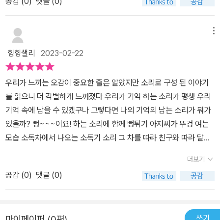
공감 (
0
)
댓글 (0)
한 ‘소리’. 그로부터 만나게 된 ‘소리 마녀’와 무서운 모험의 세계. 리나
가 어릴때 듣던 자장가를들으면 잘 잘 수 있을 거라는 단서를 가지고
는 사랑하는 엄마를 위해 용기를 무릅쓰고 소리를 찾아 모험을 떠날
그 자장가를 찾아 나서게 된다.그 자장가를 기억하지 못하는 엄마...돌
것인가, 아니면 무서워서 포기하고 말 것인가? 그렇다면 독자의 선택
메뉴
아가신 할아버지 할머니...어디서도 찾지 못하는 그 자장가의 소리를
은? 독자로 하여금 절로 흥미와 선택의 순간을 마주하게 한다. ‘소
소리마녀가 정말 찾게 해 줄까??그래서 리나의 엄마는 정말 깊은 잠
힝힝샐리
2023-02-22
리’를 매개로 떠올려 보게 되는 추억과 생각, 그 때의 감정으로 마음이
을 주무시게될까??이 책의 첫부분에 나오는 '찹쌀~~~떠억~~~' 하
설레기도 하고 애틋하기도 하다. 흥미로운 모험을 통해 자신의 감정
는 소리에 대해 언급이 되어있다,리나의 담임선생님이 옛날에 듣던
우리가 느끼는 오감이 중요한 줄은 알았지만 소리로 구성 된 이야기
을 살펴보고, 진정한 가족 간의 사랑을 느껴볼 수 있는 감동과 즐거움
소리라며 그 소리가 그립다고 소개하는 부분.나도 어릴적 찹쌀떡 장
를 읽으니 더 각별하게 느껴졌다 우리가 기억 하는 소리가 평생 우리
의 유쾌한 만남 《소리 마녀》이다.
수의 소리를 듣고 자란 나이는 아니지만 가끔은 그 소리를 듣기는 해
기억 속에 남을 수 있겠구나 그렇다면 나의 기억의 남는 소리가 뭐가
봐서인지 그 소리만 기억해도 웃음이 지어진다.작가는 시장에서 나는
있을까? 뻥~~~이요! 하는 소리에 함께 뻥튀기 아저씨가 뚜겅 여는
소리들을 듣고 자라서 그 소리가 정겹다고 한다.여러분은 어떤 소리
모습 소독차에서 나오는 소독기 소리 그 차를 따라 친구와 따라 달려
가 기억이 나나요?이 책을 보면서 오감 중에서 들을 수 있는 감각이
가는 모습어릴적 봤던 만화 주제가 노래들이 바로 생각이 났다 추억
더보기
너무 소중하다는 걸 느끼기도했고리나의 엄마가 크리스마스도 아닌
의 소리를 이야기 하니 바로 그 시절 추억 속으로 돌아간 느낌이 들었
데 캐럴을 듣는 모습을 보고 고정관념을 깨는것도 좋겠다는 여러가지
공감 (
0
)
댓글 (0)
다 2002년 월드컵 우리나라 하나가 된 응원가!그 소리를 생각하면
생각을 하게 되었다. 그렇다면 리나의 엄마의 기억에 남아있는 자장
지금도 벅차 오르는 감동과 기쁨이 생각난다 골을 넣었을때 친구와
자는 캐럴이었을까??
부둥켜 안고 얼마나 좋아 했던지아직도 잊혀지지가 않는다 주인공이
쓰기
마이페이퍼 (0편)