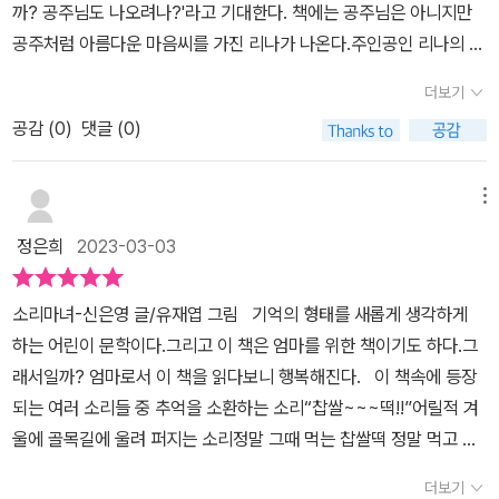
까? 공주님도 나오려나?'라고 기대한다. 책에는 공주님은 아니지만
만난 소리마녀에게서 엄마의 자장가를 찾을 수 있는 희망을 발견한
공주처럼 아름다운 마음씨를 가진 리나가 나온다.주인공인 리나의 엄
리나는 아무리 어렵고 무서운 일이라고 해도 엄마를 위해 해내기로
마는 불면증이 심해 거의 잠을 자지 못하는 상태다. 리나는 그런 엄마
마음 먹는다.​독특하면서도 귀여운 상상의 동화면서도 소리의 소중함
더보기
를 사랑하며 살뜰하게 챙기려고 하는 소녀다. 리나의 모습을 보면서
을 생각해볼 수 있는 예쁜 이야기였다. 아이와 함께 읽는다면, 지금 내
공감 (
0
)
댓글 (0)
작은 것 하나하나 챙겨주려고 하는 딸의 모습이 겹쳤다. 엄마의 불면
게 어떤 소리가 소중한지, 앞으로 어떤 소리가 소중해질지 함께 생각
증이 없어지기를 바라는 마음을 가지고 있던 리나는 엄마의 불면증을
해보고 얘기를 나눠보는 것도 좋을 것 같다.
없애기 위해 용기를 내고 행동으로 옮긴다. 생각에서 그치지 않고 실
메뉴
천을 하는 리나의 모습에서 아이가 커다란 용기를 가질 수 있을 거라
정은희
2023-03-03
는 생각이 들었다. 아이가 제일 재미있고 흥미롭게 듣고 보던 장면은
동굴에서 마녀가 울고 있는 모습이었다.'마녀가 잉잉거리며 울고 있어
소리마녀-신은영 글/유재엽 그림 기억의 형태를 새롭게 생각하게
요. 왜 우는지 궁금해요'라며 재촉한다. 슬픈 것을 제일 무서워하는 마
하는 어린이 문학이다.그리고 이 책은 엄마를 위한 책이기도 하다.그
녀가 우니 동굴도 함께 운다.아이는 이 부분이 재미있는지 여러 번 읽
래서일까? 엄마로서 이 책을 읽다보니 행복해진다. 이 책속에 등장
어달라고 부탁했다. 마녀가 들고 다니는 피리, 소리 마녀, 리나, 엄마
되는 여러 소리들 중 추억을 소환하는 소리“찹쌀~~~떡!!”어릴적 겨
등중간중간 들어 있는 삽화가 내용의 느낌을 너무 신비롭고 흥미롭게
울에 골목길에 울려 퍼지는 소리정말 그때 먹는 찹쌀떡 정말 먹고 싶
잘 표현하고 있어서 자꾸 눈이 간다. 나는 리나의 외할머니처럼 아이
어진다. 이 책은 또한, 가족을 생각하게 하는 책이다.불면증으로 고
들이 가지고 싶은 것을 쉽게 사주는 부모가 아니다.아이가 버릇 나빠
더보기