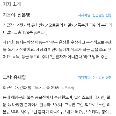
저자 소개
지은이:
신은영
저자파일
신간알림 신청
최근작 :
<젓가락 유치원>
,
<오르골의 비밀>
,
<특수견 파워와 누리의
비밀>
… 총 129종
(모두보기)
제14회 동서문학상 아동문학 부문 은상을 수상하고 본격적으로 동화
를 쓰기 시작했어요. 세상의 어린이들에게 위로가 되는 글을 쓰고 싶
어요. 톡톡, 등을 두드려 주며 ‘넌 혼자가 아니란다.’라고 말해 주는 글
말이에요. 그런 따뜻한 글을 위해 저는 오늘도 묵묵히 이야기 한 자락
을 채워 가고 있답니다. 지은 책으로는 《거꾸로 가족》 《단톡방을 나
그림:
유재엽
저자파일
신간알림 신청
갔습니다》 《악플 숲을 탈출하라》 《처인성의 빛나는 밤》 《감정 레스
토랑》 《거꾸로 편의점》 《양심을 팔아요》 《상자 속 도플갱어》, 《뒷담
최근작 :
<만화 탈무드>
… 총 20종
(모두보기)
화 주머니》 등이 있습니다.
등대 해양문화 웹툰 공모전에서 수상했으며, 일러스트와 디자인, 웹
툰 등 다양한 분야에서 활동하고 있다. 그동안 그린 책으로 『노란 리
본』, 『우리 사이』, 『넌 혼자가 아니야』, 『내가 왜요』, 『스카디』 등이