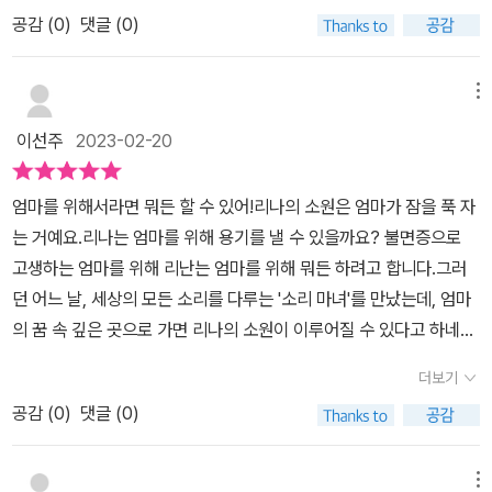
생하는 엄마가 안타까운 리나다양한 방법에도 효과를 보지 못하고 반
질까 봐라는 생각 때문이기도 하지만 우리 부모 역시 무언가를 쉽게
공감 (
0
)
댓글 (0)
신욕에 아로마향초도 효과가 없다. 어릴적 외할아버지 외할머니가
사주지 않았기 때문이기도 하다. 찹쌀떡을 너무 먹고 싶었지만 먹지
들려줬던 자장가를 들으면 잠이 잘 온다는데,문제는 그 노래를 기억
못했던 엄마의 어린 시절의 이야기를 읽으며 며칠 전 아이와 마트에
할 수 없다는 것이다. 벤토벤도 청력을 잃었지만 소리를 기억해서 훌
메뉴
갔을 때가 생각났다.며칠 전 마트에 갔는데 나오는 길에 아이가 마트
륭한 명곡을 작곡했는데,간절한 리나의 마음을 알았는지, 소리마녀가
앞 노점에서 파는 국화빵을 먹고 싶다고 했다. 마트에서 아무것도 사
이선주
2023-02-20
나타나리나를 도와준다.방법은 엄마의 꿈속으로 들어가 자장가를 찾
지 않겠다고 약속을 했고, 약속대로 아무것도 사지 않은 상태라서 흔
아오는 것이다. 마녀와 함께 들어간 엄마의 꿈 속 여행에서 리나는
쾌히 빵을 사주었다. 3천 원에 10개 담아주는데 아이가 '11개 주세
엄마를 위해서라면 뭐든 할 수 있어!리나의 소원은 엄마가 잠을 푹 자
엄마의 어릴적 추억의 소리를 만난다.그리고 리나에게는 우스운 일이
요'라고 주인아저씨에게 이야기했다.주인이 국화빵을 담기 시작하자
는 거예요.리나는 엄마를 위해 용기를 낼 수 있을까요? 불면증으로
마녀에게는 무섭게 느껴진다는 것이 웃음의 요소로 등장한다.찹쌀떡,
'둘, 넷, 여섯, 여덟, 열'이라고 세니 아저씨가 웃으며 하나를 더 담아주
고생하는 엄마를 위해 리난는 엄마를 위해 뭐든 하려고 합니다.그러
크리스마롤 캐롤 등의 무의식 속의 엄마의 꿈에서리나는 바라던 자장
었다.하나 더 받았다는 생각에 아이는 엄청 좋아했지만 그 하나를 먹
던 어느 날, 세상의 모든 소리를 다루는 '소리 마녀'를 만났는데, 엄마
가를 찾게 된다. 무섭지 않은 소리마녀, 꿈속 여행에서의 모험그리고
기 위해 집어 들다가 떨어트렸다. 그때 아이의 표정을 세상만사 다 잃
의 꿈 속 깊은 곳으로 가면 리나의 소원이 이루어질 수 있다고 하네
호기심과 상상력을 자극하는 추억의 소리들이 책은 어른들에게도, 어
어버린 표정이었다.아이의 마음에 국화빵이 아픔이 아닌 즐거운 추억
요.'엄마가 푹 잘 수 있다면 전 뭐든지 다 할 수 있어요'.(p42)'세상에
린이에게도 생각하게 한다. 나는 어떤 소리를 기억하고 있을지 이 책
더보기
으로 남았으면 좋겠다.
서 가장 무섭고 위험할 수도 있지'.(p43)그러나, 엄마의 꿈 속 깊은
과 함께 소리를 찾아보길 바란다.
공감 (
0
)
댓글 (0)
곳으로 갈 때 무서운 일이 일어날 수도 있다고 하는데, 리나는 무서운
걸 제일 싫어하지요.리나만이 듣는 피리소리, 엄마를 생각하는 리나
의 간절함이 통하여 만나게 된 소리마녀는 리나엄마의 꿈속으로 함께
메뉴