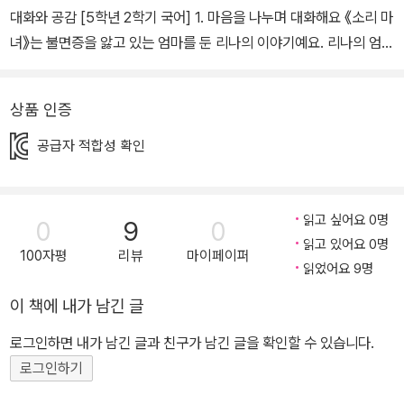
대화와 공감 [5학년 2학기 국어] 1. 마음을 나누며 대화해요 《소리 마
녀》는 불면증을 앓고 있는 엄마를 둔 리나의 이야기예요. 리나의 엄마
는 밤마다 잠을 이루지 못해요. 밤에 잠이 잘 오게 한다는 여러 가지
방법을 다 사용해 봤지만 소용없었어요. 잠을 못 자다 보니, 항상 몸과
상품 인증
마음이 힘들었지요. 그런 엄마를 날마다 지켜봐야 하는 리나도 힘들
긴 마찬가지였지요. 그러던 어느 날, 리나는 세상의 모든 소리를 다루
공급자 적합성 확인
는 ‘소리 마녀’를 만나게 되었는데, 소리 마녀가 엄마의 꿈속 깊은 곳
으로 가면 리나의 소원이 이루어질 수 있다고 해요. 리나의 소원이 무
엇이냐고요? 그건 바로 엄마가 잠을 푹 자는 거예요. 하지만 엄마의
읽고 싶어요 0명
0
9
0
꿈속 깊을 곳으로 갈 때 엄청나게 무서운 일이 일어날 수도 있다고 해
읽고 있어요 0명
100자평
리뷰
마이페이퍼
요. 리나는 세상에서 무서운 걸 제일 싫어해요. 그런 리나가 엄마를 위
읽었어요 9명
해 소리 마녀와 함께 엄마의 꿈속 깊은 곳으로 갈 수 있을까요? “저
이 책에 내가 남긴 글
소리가 안 들린다고?” 간절한 마음이 있는 사람에게만 들리는 피리
로그인하면 내가 남긴 글과 친구가 남긴 글을 확인할 수 있습니다.
소리 리나의 엄마는 항상 불면증에 시달려요. 그래서 리나의 소원은
로그인하기
엄마가 푹 자는 거예요. 잠을 못 자서 힘들어하는 엄마에게 아무것도
해 줄 수 없어서 괴로웠거든요. 그러던 어느 날 수업 시간에 선생님이