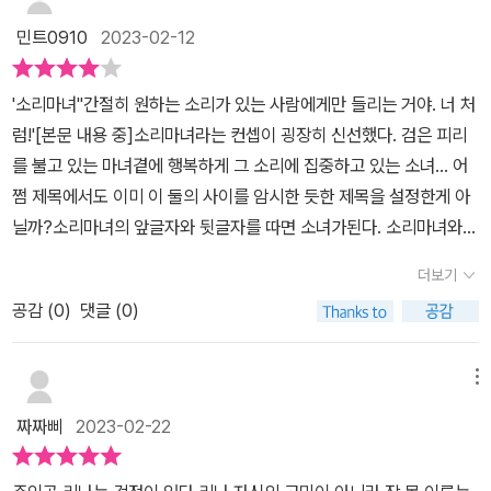
자장가를 찾으러 떠납니다.엄마의 크리스마스 선물, 찹쌀떡, 징글벨
민트0910
2023-02-12
캐럴, 외할머니의 자장가...엄마의 소중한 추억의 소리를 찾아서 엄마
의 불면증을 치료해주려는 리나의 마음이 너무 예쁘고 기특했네요.
'소리마녀''간절히 원하는 소리가 있는 사람에게만 들리는 거야. 너 처
자식을 생각하는 부모의 마음보다 엄마를 생각하는 리나의 마음이 너
럼!'[본문 내용 중]소리마녀라는 컨셉이 굉장히 신선했다. 검은 피리
무 크게 드러나고 무서움도 극복하는 리나의 모습이 대견하기만 합니
를 불고 있는 마녀곁에 행복하게 그 소리에 집중하고 있는 소녀... 어
다.'내 소원은 말이야. 모든 사람이 소중한 소리 하나씩을 간직하는 거
쩜 제목에서도 이미 이 둘의 사이를 암시한 듯한 제목을 설정한게 아
야. 아주 힘든 순간에도 그 소리에 의지해서 다시 힘을 불끈 낼 수 있
닐까?소리마녀의 앞글자와 뒷글자를 따면 소녀가된다. 소리마녀와
는 그런 소리 말이야'.(p97)'소리'를 매개로 동화를 쓰신 신은영 작가
소녀와의 만남은 어쩌면 예정되어 있던게 아닐까?!주인공 리나에게
님처럼 우리 모두 소중한 소리를 기억하고 있을 것입니다. 과거든, 현
더보기
는 불면증을 달고 사는 엄마가 있다. 마치 나의 일상을 들여다 보고 있
재든.마녀의 소원처럼 힘든 순간에도 지치지않고 이겨낼 수 있는 나
공감 (
0
)
댓글 (0)
는 듯한 기분이었다. 그래서 그런지 더욱이 감정이입이 되어 순식간
만의 소리들을 간직하면서 힘든 시기에도 잘 버티고 모두 행복하게
에 읽혀졌다. 나에게도 한 참동안이나 힘들게 했던 불면증이 있었더
살면 좋겠습니다.
랬다. 좀 잤다 싶으면 고작 30분이 지나가 있고..한 참을 뒤척이다가
메뉴
시계를 보면 어느덧 시간이 훅 지나가 있는 것을 알게되면..나도 모르
짜짜삐
2023-02-22
게 한 숨과...짜증이 뒤섞였다...'아...오늘도 다잤네...'하고 말이다..눈
밑은 항상 시커먼 잉크가 번져있는 듯 어둡고.. 눈은 항상 핏대가 서