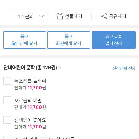
선물하기
공유하기
중고
중고
중고 등록
알라딘에 팔기
회원에게 팔기
알림 신청
단비어린이 문학 (총 126권)
신간알림 신청
목소리를 들려줘
판매가
11,700
원
오르골의 비밀
판매가
11,700
원
선생님이 좋아요
판매가
11,700
원