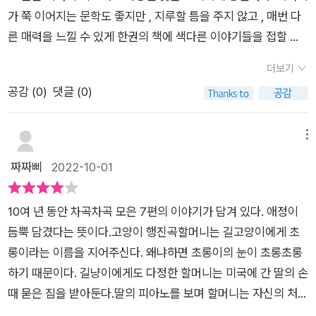
모가 아끼는 축구화를 훔쳐 달아난 도깨비를 쫒아가 야광 귀신 나
이에서 골을 5골 넣어 3:5가 외었는데 이긴 것이 아니라 졌다는
가 쭉 이어지는 문학도 좋지만 , 지루할 틈을 주지 않고 , 매번 다
라에서 야광 귀신들과 축구를 하다가 구름을 타고 돌아오는 이야
것이다.‘루프리텔캄 루프리텔캄 ’ 전단지속 램프의 요정 할아버지
른 매력을 느낄 수 있게 한권의 책에 색다른 이야기들을 접할 수
기로 상상력을 발휘해 이야기가 그림처럼 머릿속에 그려졌다.(캄
의 주문이다.소원을 들어주는 건 같은데, 램프는 전단지 속 램프
있다는 것이 단편 문학의 장점이 아닐까 싶다. 그런 면에서 이 책
보댁)은 캄보디아 엄마와 한글을 모르는 할머니가 캄보디아로 떠
더보기
이다.아무도 자신의 생일을 모른다고 생각한 보미에게 램프의 요
은 그 특징을 잘 살린것 같다. 가족간의 사랑과 이해, 이웃과의 이
난 며느리를 이해해가는 과정이 잘 드러나고 있다.'엄마 오면 '강
공감 (
0
)
댓글 (0)
정인 할아버지가 보미의 소원을 들어주는 이야기이다. 그런데 가
야기, 생명의 존귀함, 사회적 편견 그리고 성추행등에 관련된 이
다래'로 이름 바꾸기 신청할거야. 엄마도 참다래처럼 이 땅에서
족모두 보미의 생일을 알고 있었다. 일곱 번째 동화인 ‘내가 잡
야기 들이 실려있고, 내가 생각하기에 대부분의 이야기의 중심엔
뿌리내린 한국 사람으로 살고 싶다고 했거든.'(p75)점점 다문화
았다’ 이야기는 용감한 상미의 행동으로 인해 상습범인 성추행범
가족이 있다고 느꼈다. 그래서 더욱 결말들이 따뜻하다고 느껴졌
메뉴
아이들도 늘어나고 있는데, 우리 사회는 아직도 그들을 편견의 눈
을 잡게 되었다. 그런데 우리는 이 이야기에서 사실과 다르게 왜
다.평소에 알지만 간과하고 지나쳤던 사회적 이슈들에 대해서도
짜짜삐
2022-10-01
으로 바라보고 있는 것 같아 안타깝다.소원 들어주는 할아버지는
곡되는 이야기가 당사자들에게 얼마나 큰 상처를 주고 있느지를
다시한번 생각해볼 수 있는 기회를 접한거 같아 나 나름대로의 의
가족의 사랑을, 우리집에 온 직.박.구리는 생명의 소중함을, 내가
알게 해주고 있다. 다양한 이야기들로 책을 읽는 재미와 감동을
미가 있는 책이었던거 같다.단편이지만 7가지의 에피소드가 실
잡았다는 성미가 성추행을 당하고 범인을 쫒아가 잡는데 유리가
10여 년 동안 차곡차곡 모은 7편의 이야기가 담겨 있다. 애정이
느끼게 하는 책이고, 이야기마다 읽고 난 후서로의 생각을 나눌
리다 보니 한편당 이야기가 너무 짧은거 같아 아쉬움이 남지만,
신고를 해주고 함께 힘을 모은다.7편의 다양한 단편동화들로 인
듬뿍 담겼다는 뜻이다.고양이 행진곡할머니는 길고양이에게 초
수 있는 좋은 책이다.
어린이들이 읽기에 가독성과 빠른 전개로 펼쳐지는 이야기들이
해 사회적 문제를 되짚어 보게되고, 가족의 사랑, 생명의 소중함
롱이라는 이름을 지어주신다. 왜냐하면 초롱이의 눈이 초롱초롱
장점이라고 생각되어졌다.
을 깨닫게 된 계기가 되었다. 청소년들과 이 책을 읽고 함께 작가
하기 때문이다. 길냥이에게도 다정한 할머니는 미국에 간 딸의 손
의 말처럼 여러 가지 맛의사탕 봉지를 열어서 맛을 느껴보길 바란
때 묻은 짐을 받아둔다.딸의 피아노를 보며 할머니는 자신의 처지
다.
와 비슷하다 느낀다. 할머니와 초롱이 그리고 피아노 서로를 의지