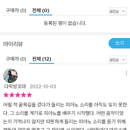
보낼 수 있을까요? 우리 집에 온 직. 박. 구리 반려동물을 키우고
구매자 (0)
전체 (0)
싶었던 진우에게 직박구리 세 마리가 나타났어요. 진우는 직박구
등록된 평이 없습니다.
리를 잘 돌볼 수 있을까요? 직, 박, 구리와 함께 생명의 소중함을
배워 보아요. 내가 잡았다 공원을 지나가던 성미는 변태를 만났어
요. 처음엔 겁이 나서 목소리도 안 나왔지만, 용기를 내서 엄마가
쓰기
마이리뷰
싸 준 반찬을 던져가며 변태를 잡았지요! 성미는 뿌듯해하며 학교
에 가요. 그런데 학교에는 성미에 관한 이상한 소문이 퍼져 있었
구매자 (0)
전체 (12)
어요. 성미의 이야기를 읽으며 피해자의 마음을 짐작해 보세요.
그리고 연대의 힘에 관해서도 생각해 보아요.
메뉴
다락방꼬마
2022-10-03
어릴 적 골목길을 걷다가 들리는 피아노 소리를 아직도 잊지 못한
다. 그 소리를 계기로 피아노를 배우기 시작했다. 어떤 음악이었
는지 기억나지 않지만 따뜻하게 들리는 피아노 소리를 듣기 위해
한동안 걸음을 멈추고 그 자리에 서 있었다. 사람들마다 마음속에