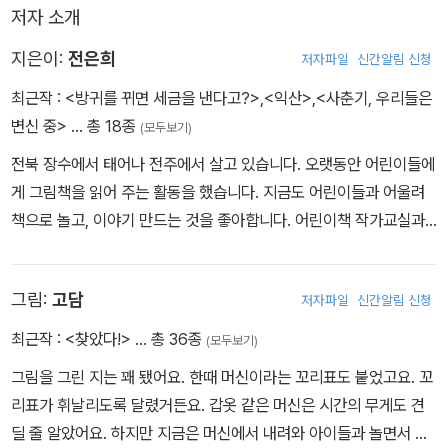
저자 소개
지은이:
전은희
저자파일
신간알림 신청
최근작 :
<방귀를 뀌면 세금을 낸다고?>
,
<익산>
,
<사춘기, 우리들은
변신 중>
… 총 18종
(모두보기)
전북 장수에서 태어나 전주에서 살고 있습니다. 오랫동안 어린이들에
게 그림책을 읽어 주는 활동을 했습니다. 지금도 어린이들과 어울려
책으로 놀고, 이야기 만드는 것을 좋아합니다. 어린이책 작가교실과 J
Y 스토리텔링 아카데미에서 공부했습니다. 2012년 샘터 동화부문으
로 등단하였으며, 2017년 한국 안데르센 동화부문 대상을 받았습니
그림:
고담
저자파일
신간알림 신청
다. 지은 책으로는 《열세 살의 콘서트》, 《평범한 천재》, 《웃음 찾는
겁깨비》, 《왈왈별 토토》, 《똥꿈 삽니다》가 있습니다.
최근작 :
<찾았다!>
… 총 36종
(모두보기)
그림을 그린 지는 꽤 됐어요. 한때 머신이라는 꼬리표도 붙었고요. 꼬
리표가 휘날리도록 달렸거든요. 갑옷 같은 머신은 시간의 무게도 견
딜 줄 알았어요. 하지만 지금은 머신에서 내려와 아이들과 놀면서 글