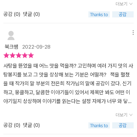
더보기
하며 외롭지 않길 바라는 마음이다.말랑말랑 자전거민우는 자전
공감 (
0
)
댓글 (0)
거를 몰래 버렸다. 새 자전거를 갖고 싶어서형에게 물려 받은 것
이 싫었던 민우, 나도 언니오빠가 있어서 어렸을 때 물려받은 학
용품이 싫었던 기억이 있다. 지금 생각하면 아무 상관없는데 당시
메뉴
엔 창피하다고 여겨졌다.친구 기호의 새 자전거를 같이 찾아주면
북크쌤
2022-09-28
서 민우는 아빠의 손재주를 나누며 어깨가 으쓱하다.지구의 쓰레
기 문제는 심각하다. 요즘 같은 시기고쳐 쓰고 다시 쓰는 즐거움
사탕을 뜯었을 때 어느 맛을 먹을까? 고민하며 여러 가지 맛의 사
을 조금이라도 알았으면 한다.어른들은 충분히 공감 될 듯 한데
탕봉지를 보고 그 맛을 상상해 보는 기분은 어떨까? 책을 펼쳤
어린 독자들은 어떤 생각이 들런지 궁금하다.야광 귀신 축구 놀이
을 때 작가의 말 부분의 전은희 작가님의 말에 공감이 갔다. 신기
준모는 할아버지댁에 가서 축구화를 선물 받는다. 정말 갖고 싶었
하고, 뭉클하고, 달콤한 이야기들이 있어서 제목만 봐도 어떤 이
던 새신발을 갖게 된 기분이 어떨지^^ 상상되니 덩달아 즐겁다.
야기일지 상상하며 이야기를 읽는다는 설정 자체가 너무 와 닿았
온갖 노력을 많이 해서 받게 된 신발이다. 이런 축구화를 밤에 누
기 때문이다. 이 책은 여러 가지 이야기로 가득차 있다. 때론 이
군가 몰래! 신고갔다.범인을 잡아야겠단 마음으로 쫒아간다.야광
더보기
야기가 더 듣고 싶어서 짧은 글이 아쉬울 때도 있었다. 일곱빛깔
귀신 세상에서 얼떨결에 도착하고 거기서 축구를 하고 골인까지
공감 (
0
)
댓글 (0)
무지개처럼 일곱가지의 다양한 이야기가 가득해서 아주 맛있는
성공, 야광 귀신들과 무섭고 짜릿하게 한판 하고 온다. 꿈이었을
사탕 한 봉지를 들고있는 기분이 들었다. 고양이행진곡은 이 책의