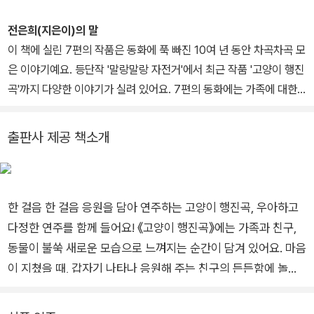
도 쓰고 몸으로 그리는 작업을 시작하고 있어요. 창작 동화 《너와 나
의 2미터》, 《미확인 바이러스》, 《귀신 고민 해결사》, 《돼지는 잘못이
전은희(지은이)의 말
없어요》와 동시집 《스마트폰이 심장을 갖는다면》, 《도시 애벌레》에
이 책에 실린 7편의 작품은 동화에 푹 빠진 10여 년 동안 차곡차곡 모
그림을 그렸습니다.
은 이야기예요. 등단작 '말랑말랑 자전거'에서 최근 작품 '고양이 행진
곡'까지 다양한 이야기가 실려 있어요. 7편의 동화에는 가족에 대한
사랑과 이해, 이웃과의 소통, 생명 존중, 사회적 편견을 담았어요.
저는 이 책에 실린 7편의 이야기를 통해 이웃들의 모습을 다양한 방
출판사 제공 책소개
식으로 말하고 싶었어요. 또한 여러 가지 맛의 사탕 봉지를 뜯을 때처
럼 골라 읽는 맛을 전하고 싶어요. 여러분이 유쾌한 맛, 달콤한 맛, 짜
릿한 맛, 신기한 맛, 뭉클한 맛을 느꼈으면 좋겠습니다.
한 걸음 한 걸음 응원을 담아 연주하는 고양이 행진곡, 우아하고
다정한 연주를 함께 들어요! 《고양이 행진곡》에는 가족과 친구,
동물이 불쑥 새로운 모습으로 느껴지는 순간이 담겨 있어요. 마음
이 지쳤을 때, 갑자기 나타나 응원해 주는 친구의 든든함에 놀라
기도 하고, 문득 잊고 있던 가족의 소중함을 깨닫는 순간도 있지
요. 갑자기 찾아온 동물은 생명의 소중함을 깨닫게 해 주기도 합