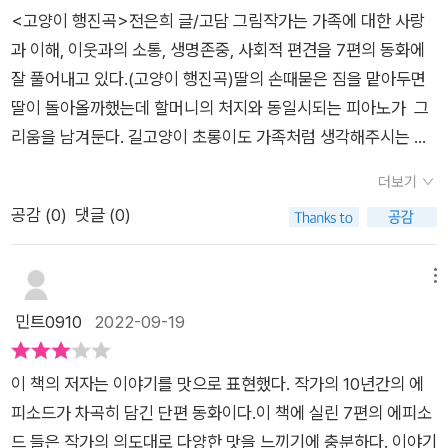
다. 엄마가 재혼하면 동생도 생기고 아빠도 생겨서 좋을 줄 알았
이야기를 담은 여섯 번째 동화에서는어떤 환경이 아기새들이 잘
고쳐나가야 할 문제이지 않을까?​다양한 감정을 느낄 수 있었던 7
<고양이 행진곡>전은희 글/고담 그림작가는 가족에 대한 사랑
지만, 동생에게 엄마를 빼앗긴 듯 한 보미에게 소원을 들어주는
살아갈 수 있는 것인지 알게 해준다.‘우리집에 온 직.박.구리.’ 이
편의 단편들. 모두 하나같이 우리 모두의 이야기다. 따뜻하지만,
과 이해, 이웃과의 소통, 생명존중, 사회적 편견을 7편의 동화에
할아버지가 나타나 소원을 들어주지만, 보미가 행복한 생일을 보
야기에는 동물사랑의 마음을 담고 있다.사람의 욕심이 생명을 뺏
고민하고 생각해봐야 하는 문제들이 녹아있던 이야기들은 금방
잘 풀어내고 있다.(고양이 행진곡)딸의 손때묻은 짐을 맡아두면
낼 수 있는 것은 바로 가족 덕분이였답니다. [우리 집에 온 직.박.
앗을 수 있다는 걸 알려주고 있다.자연으로 돌려보내는 진우와 누
읽을 수 있는 반면, 오래 생각하게 만드는 힘이 있었다.
딸이 돌아올까했는데 할머니의 처지와 동일시되는 피아노가 그
구리]는 어미를 잃은 직박구리 새끼 세 마리를 키우게 된 진우의
나의 실천행동, 그리고 힘찬 날개짓으로 날아가는박이와 구리의
리움을 남겨둔다. 길고양이 초롱이도 가족처럼 생각해주시는 할
이야기에요. 동물을 키우고 싶었던 진우가 직박구리를 키우면서
몸짓은 감동을 선물해준다. 두 번째 이야기인 ‘말랑말랑 자전
머니의 마음을 아는지 함께 피아노를 연주한다.한번 자리를 차지
생명의 소중함을 느끼게 되는 마음 따뜻한 내용이에요. [내가 잡
거’는 물건을 너무 쉽게 버리는 것에 대해 생각을 하게 한다.새 것
더보기
하면 옮기기 어려운 피아노가 홀로 사시는 독거노인들을 떠올리
았다]는 엄마 심부름으로 이모네 집에 가던 성미가 성추행을 당
이 늘 좋은 것은 아니다. 친구들의 새 자전거 틈에서 낡은 민우의
공감 (
0
)
댓글 (0)
게 했고, 홀몸 어르신들과 길고양이들의 사회적인 문제가 풀어야
하게 된 이야기입니다. 성추행을 당한 성미를 결국 범인을 잡게
자전거새 것이 부러워 버려보지만 결국 다시 찾아온다.그런데 친
될 숙제인 것 같다.(말랑말랑 자전거)뭐든지 잘 고치는 민우아빠
되지만, 친구들은 성미가 성폭행을 당했다며 뒷담화를 하네요. 하
구 기호의 자전거가 없어졌다. 찾고 보니 필요한 부분은 다 빼 갔
덕분에 민우네 가족은 새 물건을 사지못한다. 그렇지만 부러워하
메뉴
지만 성미의 용기있는 행동이 성추행을 당했지만 숨기고 있었던
다.고쳐쓰는 아빠의 기술이 인정 받는 순간 민호는 기분이 좋아진
던 기호의 새 자전거가 망가지자 '고치면 잘 탈 수 있을거야'라며
민트0910
2022-09-19
유미에게 또다른 용기를 주면서 피해자에게는 잘못이 없음을 깨
다.환경이 중요해지는 요즘 우리는 사용하던 물건을 다시 생각해
말랑말랑 자전거 2호라는 기호의 말에 아빠를 자랑스러워한다.
닫게 합니다. 7편의 이야기는 각각의 색깔을 가지면서 따뜻함과
보게 한다. 야광귀신을 소재로 한 세 번째 이야기 ‘야광 귀신 축
요즘 너무 풍족한 생활습관들로 물건들을 고쳐쓰기보단 새로 사
감동을 전합니다. 예쁜 이야기들에 절로 미소가 지어지는 책이었
구 놀이’ 와 램프의 요정인 ‘소원들어주는 할아버지’ 이야기는 상
이 책의 저자는 이야기를 맛으로 표현했다. 작가의 10년간의 에
는게 더 많은데 환경과 기후를 생각한다면 미래의 우리 아이들에
답니다. 책을 다 읽고도 다시 한 번 읽어보면 좋겠다는 생각을 하
상력을 키워주지만 유머적인 요소도 적절하게 들어있어서 읽는
피소드가 차곡히 담긴 단편 동화이다.이 책에 실린 7편의 에피소
게 무엇을 남겨줄 수있을지 걱정이다.(야광 귀신 축구놀이)는 준
게 되네요. 아이들에게 꼭 읽어보라고 권하고 싶은 책이랍니다.
동안웃게 만든다.야광귀신들이 알고 있는 최대숫자는 4, 축구놀
드 들은 작가의 의도대로 다양한 맛을 느끼기에 충분하다. 이야기