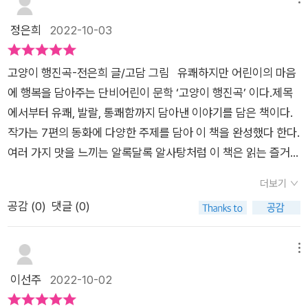
건 인간이지만, 인간들은 함께 살아가기보다 쫓아내는데 바쁘다.
다. [야광 귀신 축구 놀이]는 설날이라 새 축구화를 신고 시골 할
그래서 길 위의 생명을 존중하는 모습을 보면 언제나 마음이 따뜻
정은희
2022-10-03
아버지 댁에 온 준모의 이야기에요. 사촌 동생 영호는 준모의 새
해지곤 한다. 안그래도 힘들게 살아가는 길 위의 생명들을 학대하
축구화를 신고 싶습니다. 결국 영호는 울음을 터트리고 할아버지
는 일이 없었으면 좋겠다.​새것보다 헌것을 써야하는 일이 많은 둘
는 영호의 편을 드네요. 화가 난 준모는 신발을 품에 안고 방에 들
고양이 행진곡-전은희 글/고담 그림 유쾌하지만 어린이의 마음
째 민우. 항상 새것을 받는 형을 질투하는 민우의 마음에 공감이
어갔다가 잠이 들었어요. 깊은 밤 화장실에 가려고 잠이 깬 준모
에 행복을 담아주는 단비어린이 문학 ‘고양이 행진곡’ 이다.제목
가기도 하고, 너무 쉽게 버리고 사는 요즘의 소비 형태를 못마땅
는 자신의 신발을 훔쳐가는 야광 귀신을 보게 되고, 신발을 되찾
에서부터 유쾌, 발랄, 통쾌함까지 담아낸 이야기를 담은 책이다.
하게 여기는 민우 아빠의 마음도 이해가 갔던 이야기다. 민우의
기 위해 야광 귀신을 쫓아 야광 귀신 나라에 가게 되지요. 밤새 함
작가는 7편의 동화에 다양한 주제를 담아 이 책을 완성했다 한다.
아빠는 물건이 고장나면 고치고 또 고쳐 사용한다. 단호한 아빠의
께 축구를 하게 된 준모가 아침에 일어났을 때, 발이 더럽고 새 신
여러 가지 맛을 느끼는 알록달록 알사탕처럼 이 책은 읽는 즐거움
생각에 민우는 새것을 갖기가 쉽지 않다. 친구들과 형처럼 새 자
발에 회색 흙이 잔뜩 묻은 걸 보니 꿈은 아니었나봐요. [캄보댁]
까지 주고 있다. 7편의 동화에는 다양한 느낌이 들어있다.아이
전거가 갖고 싶었던 민우는 아빠가 고친 헌 자전거를 몰래 버리고
더보기
이야기는 엄마가 캄보디아 사람인 민국이의 이야기에요. 외할머
들의 눈높이에서 마음을 공감하는 이야기들 이 이야기는 가족에
오기도 했었는데, 결국 다시 가져올 수밖에 없었다. 그러던 중 친
공감 (
0
)
댓글 (0)
니가 아파 동생과 캄보디아에 간 엄마가 돌아오지 않자, 민국이와
대한 사랑, 그리고 우리가 함께 살아가는 건강한 사회를만들어가
구 기호가 새 자전거를 도둑 맞는 일이 생긴다. 민우는 자신의 헌
할머니는 엄마가 돌아오지 않을까 봐 걱정합니다. 이 이야기는 가
는 이야기, 그리고 상상만해도 즐거운 이야기들이 실려있다. 이
자전거로 민우의 새자전거를 찾아 나선다. 내가봐도 요즘은 너무
족의 소중함을 이야기하면서 따뜻함을 느끼게 해줍니다. [소원
야기의 구성도 탄탄했다.길고양이지만 반려동물처럼 지내는 초
메뉴
쉽게 사고 쉽게 버린다. 그덕에 쓰레기는 더 많이 배출되고, 이 쓰
들어주는 할아버지] 편 역시 가족의 이야기를 보여주고 있어요.
롱이와 피아노를 잘 치는 감나무집 할머니의 이야기인 첫 번째
이선주
2022-10-02
레기 문제는 우리나라 뿐 아니라 전세계적으로도 문제가 되고 있
자신의 생일을 아무도 모르는 듯 해서 서운한 보미의 이야기입니
‘고양이 행진곡’은 경쾌하다.엄마 없이 지내는 아기새 직박구리
다. 이 부분은 앞으로를 위해서라도 우리 모두가 함께 고민하고