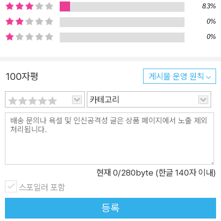
민우와 자전거에 어떤 일이 있었던 걸까요? 말랑말랑 자전거의
8.3%
말랑말랑한 이야기를 읽어 보세요! 야광 귀신 축구 놀이 준모는
0%
자기가 아끼는 축구화를 훔쳐 가려는 범인을 잡게 됩니다. 그런데
0%
범인은 사람이 아니고 야광 귀신이었어요. 범인을 잡으려다 야광
귀신들의 축구 대회까지 참가하게 된 준모! 준모는 신발을 찾을
수 있을까요? 캄보댁 민국이의 엄마는 캄보디아 사람입니다. 한
100자평
게시물 운영 원칙
국인 아빠를 만나 한국에 살며 민국이와 민국이 동생을 낳았지요.
카테고리
민국이 엄마는 캄보디아에 있는 외할머니가 아프다는 이야기를
듣고 캄보디아로 동생만 데리고 떠납니다. 집에 남은 민국이와 할
머니는 엄마가 돌아오지 않을까 봐 걱정을 하지요. 할머니와 민국
이는 엄마를 기다리며 무슨 생각을 하고 있을까요? 두 사람의 마
음을 살짝 들여다볼까요? 소원 들어주는 할아버지 보미의 생일
현재
0
/280byte (한글 140자 이내)
이에요. 달력에 빨간 표시도 해 놓고, 엄마에게 살짝 티도 내 보았
스포일러 포함
는데 아무래도 모르는 것 같아요. 어떻게 엄마, 아빠가 생일을 까
먹을 수 있죠? 화가 난 보미 앞에 소원을 들어주는 할아버지가 나
등록
타나요. 보미는 어떤 소원을 빌었을까요? 보미는 행복한 생일을