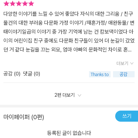
아닐까. <말랑말랑 자전거>에서는 고장난 것을 버리지 않고
멋진 새자전거를 이미 찜 해 놓은 상황이다. 그런데 그 자전거를
고쳐서 쓰는 아빠가 나온다. 물려받지 않은 새 제품을 가져보고
글쎄 민우 친구가 떡 허니 타고 오는게 아닌가? 우리 민우..새 자
다양한 이야기를 느낄 수 있어 좋았다 자식의 대한 그리움 / 친구
싶은 민우의 간절한 마음이 살포시 와닿는다. 도둑 맞아 망가진
전거를 탈 수 있을까?나의 초등학교때 모습도 생각나고 우리 아
물건의 대한 부러움 다문화 가정 이야기 /재혼가정/ 애완동물/ 변
상태로 발견된 기호의 자전거. 이 상황을 대하는 민우의 태도에
이들의 마음도 알게 된 것 같다. 야광귀신축구놀이도깨비 이야
태이야기일곱의 이야기 중 가장 기억에 남는 건 캄보댁이었다 아
기호도 덩달아 힘이 난다. 조금씩 서서히 성장하는 아이들의 모습
기는 정말 언제 들어도 유쾌하고 상상하기 딱 좋다는 생각이 든
이의 어린이집 친구 중에도 다문화 친구들이 있어 더 눈길이 갔었
을 아주 자릿하다고 표현하고 싶다. 나의 이야기, 너의 이야기
다.왜냐면 나쁜사람을 골탕먹이기도 하고 조금은 엉뚱하지만 속
던 거 같다 눈길을 끄는 외모, 엄마 아빠의 문화적인 차이로 혼란
그리고 우리의 이야기에 대한 다양한 생각과 감정을 경험해 볼 수
시원한 해결책을 찾아주는 도깨비들의 이야기가 재미나서 이다.
스러울 아이들을 생각하니 마음 짠했다 p75 “엄마 오면 ‘강대
있는 폭넓은 이 시간. 각양각색의 맛으로 더욱 고조되는 스토리에
더보기
주인공 준모가 정말 아끼는 축구화에 얽힌 이야기 또한 도깨비와
래’로 이름 바꾸기 신청할 거야. 엄마도 참다래처럼 이 땅에서 뿌
서서히 빠져들게 된다. 《고양이 행진곡》으로 여유와 풍요로움이
공감 (
0
)
댓글 (0)
의 일화가 뒤 섞이며 재미를 더해준다.준모는 정말 아끼는 축구화
리내린 한국 사람으로 살고 싶다고 했거든.”지금도 좋아지고 있
가득찬 아름다운 일상을 그려본다.
를 안고 잘 정도로 좋아한다. 그런데 밤에 도깨비가 내 축구화를
지만 그들도 한국 사람이라는걸 자연스럽게 받아 드리는 마음이
탐내다니! 축구화를 가지고 도망간 도깨비를 찾아서 도깨비 나라
더 빨리 자리 잡았으면 좋겠다 아이들이 좋아 할 만한 이야기가
2편 더보기
에서 벌어지는 일들...이 모든 일들은 과연 꿈이었을까? 일곱빛
모두 들어 있다 지루함없이 재미난게 읽었다 다양한 연령대의 상
깔 무지개처럼 일곱가지의 맛처럼 일곱가지의 이야기가 마치 골
황 그리고 그들의 마음을 공감 이해 할 수 있는 책인 거 같다 추
쓰기
마이페이퍼 (0편)
라먹는 재미처럼 펼쳐진 고양이 행진곡으로 인해 행복한 하루다.
천!
ㅡ
등록된 글이 없습니다