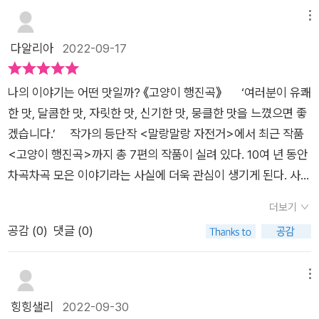
까?! ^^재밌고 다양한 감동적인 7가지 이야기가 담겨져 있는 고
대표글인 것 같다.이 책의 제목과 같은 글이라서 더 마음이 간것
메뉴
양이 행진곡이다.
같다.그리고 고양이의 입장에서 할머니를 바라보고 세상을 이야
다알리아
2022-09-17
기 한다는 것이 새로웠다. 내 주변에서 흔희 보는 길고양이에 대
한 생각도 깊이 해보기도 했었다.이야기에 앞서 속표지의 제목에
나의 이야기는 어떤 맛일까? 《고양이 행진곡》 ‘여러분이 유쾌
이 책의 중요한 부분이 한 단락 쓰여있는 게 제일 마음에 들었다.
한 맛, 달콤한 맛, 자릿한 맛, 신기한 맛, 뭉클한 맛을 느꼈으면 좋
‘초롱아 피아노랑 나랑 신세가 똑같구나, 아무도 거들떠보지도 않
겠습니다.’ 작가의 등단작 <말랑말랑 자전거>에서 최근 작품
으니 말이다.’ 하며 신세한탄 하듯 말하는 할머니의 모습에서 우
<고양이 행진곡>까지 총 7편의 작품이 실려 있다. 10여 년 동안
리 할머니도 생각났고 또 요즘 고령화시대에 할머니 할아버지들
차곡차곡 모은 이야기라는 사실에 더욱 관심이 생기게 된다. 사탕
의 깊은 시름과 가족관계에 대한 생각을 하게되었다.말랑말랑 자
봉지를 뜯을 때처럼 골라 읽는 맛을 전하고 싶다는 작가의 말에
전거자전거를 막 시작한 우리 아이들이 이젠 능수능란하게 타게
더보기
작품 하나 하나를 제대로 음미하고 싶은 욕구가 생긴다. 아무
된지 1, 2년 전 쯤이다. 주인공 민우의 자전거에 대한 이야기가 나
공감 (
0
)
댓글 (0)
도 거들떠 보지 않는 피아노로부터 자신의 모습을 비춰 보게 된
오니 우리 아이들 자전거 가르쳐 줄 때가 생각났다.주인공 민우는
할머니의 이야기, <고양이 행진곡>이다. 길고양이와의 인연으
새 자전거가 같고 싶었지만 이미 헌 자전거를 타야하는 신세다.
로 이어진 할머니와 유미의 소소한 만남이 매우 포근하게 느껴진
메뉴
헌자전거지만 뭐든지 뚝딱뚝딱 잘 고치는 아버지 덕분에 성능은
다. 솜사탕의 달콤함이 떠오르는 이 모습이야말로 삶의 소확행이
힝힝샐리
2022-09-30
새자전거만큼 좋지만 민우는 그래도 자건거가게에 진열되어있는