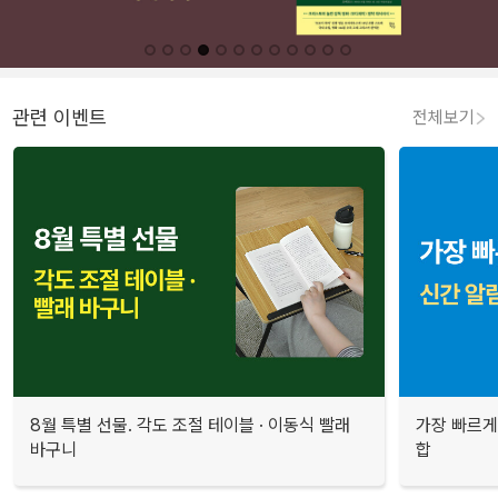
관련 이벤트
전체보기
8월 특별 선물. 각도 조절 테이블 · 이동식 빨래
가장 빠르게
바구니
합