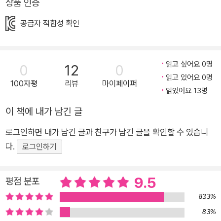
상품 인증
니다. 작가는 이런 귀한 순간을 응원하며 7편의 단편을 썼습니다.
공급자 적합성 확인
7편의 이야기에 담긴 응원 행진곡을 들어 보세요. 행진곡에 담긴
유쾌함, 달콤함, 짜릿함, 뭉클함도 함께 느끼는 귀한 시간이 될 거
예요. 일곱 편의 단편 동화에 담긴 일곱 가지 맛 이야기를 만나 보
읽고 싶어요 0명
0
12
0
세요! 고양이 행진곡 어느 날 할머니 혼자 사는 감나무집에 커다
읽고 있어요 0명
란 피아노가 들어옵니다. 피아노는 미국으로 떠난 딸의 물건이었
100자평
리뷰
마이페이퍼
읽었어요 13명
어요. 할머니는 딸의 물건을 가지고 있으면 딸이 돌아올 거라고
이 책에 내가 남긴 글
생각했거든요. 피아노처럼 덩그러니 남겨진 할머니 앞에 귀여운
유미와 고양이 초롱이가 나타납니다. 이웃이 된 세 사람은 함께
로그인하면 내가 남긴 글과 친구가 남긴 글을 확인할 수 있습니
어떤 행진곡을 연주할까요? 세 사람의 연주를 들어 보세요! 말랑
다.
로그인하기
말랑 자전거 민우 자전거의 별명은 ‘말랑말랑 자전거’입니다. 낡
은 자전거를 가져와 수리해서 타고 있거든요. 친구들의 새 자전거
9.5
평점 분포
와 민우의 낡은 자전거는 늘 비교가 됩니다. 민우는 자전거를 몰
래 버려 보기도 하지만, 눈에 잘 띄는 탓에 다시 민우의 집으로 돌
83.3%
아오지요. 그런데 민우는 어느 날부터 자전거를 좋아하게 됩니다.
8.3%