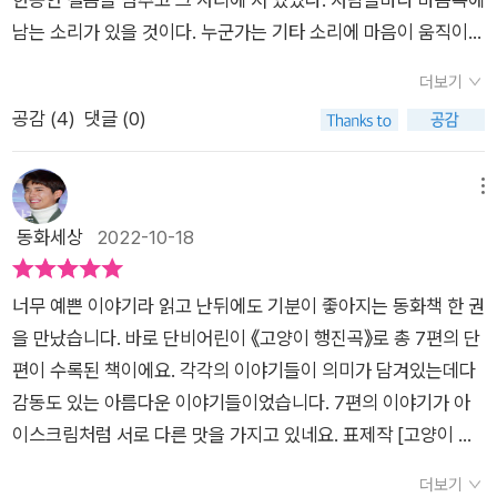
남는 소리가 있을 것이다. 누군가는 기타 소리에 마음이 움직이고
노랫소리에 감동을 받기도 한다. 이처럼 아름다운 음악은 우리의
더보기
마음을 따뜻하게 만들어준다. 표지를 보면 경쾌한 음악이 들리는
공감 (
4
)
댓글 (0)
듯 하다. 고양이, 아이, 할머니 모두 즐거운 표정이다. 어떤 소리
가 음악이 들리는지 책을 보는 사람마다 다를 수 있다. 하지만, 대
부분 사람이 미소 지으며 표지를 보게 되지 않을까. <고양이 행
메뉴
진곡>에서는 7편의 이야기를 만날 수 있다. 우리 주변에서 만날
동화세상
2022-10-18
수 있는 사람들의 이야기이다. 표제작은 따뜻하면서도 슬픈 이야
기로 다가온다. 할머니에게 피아노는 사랑하는 딸과 소중한 추억
너무 예쁜 이야기라 읽고 난뒤에도 기분이 좋아지는 동화책 한 권
을 담고 있다. 딸과 함께 할 수 없으니 그녀와의 추억이 담겨있는
을 만났습니다. 바로 단비어린이 《고양이 행진곡》로 총 7편의 단
피아노라도 가리고 있으려는 마음이 느껴져 조금은 슬퍼진다. 할
편이 수록된 책이에요. 각각의 이야기들이 의미가 담겨있는데다
머니와 초롱이의 인연도 눈여겨보게 된다. 모두가 외면하는 길고
감동도 있는 아름다운 이야기들이었습니다. 7편의 이야기가 아
양이지만 할머니에게는 의미가 있고 눈망울이 초롱초롱해서 '초
이스크림처럼 서로 다른 맛을 가지고 있네요. 표제작 [고양이 행
롱이'라는 이름을 지어준다. 김춘수 시인의 '꽃'이 생각나는 장면
진곡]의 화자는 길고양이 초롱이입니다. 초롱이를 돌봐주는 할머
이다. 할머니의 피아노처럼 사람들도 추억이 담긴 물건이 있을 것
더보기