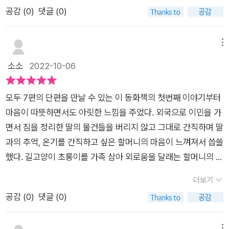
니 집에 커다란 피아노가 왔어요. 피아오는 할머니의 딸이 미국으
이다. 이야기를 보며 누군가와의 추억을 떠올리게 된다. <말랑
공감 (
0
)
댓글 (0)
로 가게 되면서 할머니 집으로 오게 된 거죠. 할머니는 딸의 손때
말랑 자전거>에서 만나는 민우를 보며 동생들은 공감하지 않을
묻는 물건들을 가지고 있으면 돌아올까 싶어서 피아노를 받아두
까. 언니, 형이 입던 옷이나 물건을 물려받는 일이 많다. 새것을
었지만, 아무도 거들떠 보지 않는 피아노는 자신의 신세처럼 보이
메뉴
가지고 싶은 마음이 이해된다. 손재주가 좋은 아빠를 탓해야 하는
기만 했지요. 하지만 초롱이와 초롱이를 돌봐주는 또다른 친구 유
소소
2022-10-06
걸까. 그랬다면 다른 친구들처럼 새 자전거를 가질 수 있었을
미가 할머니의 좋은 친구가 되어줄 듯 싶네요. [말랑말랑 자전거]
까. 7편의 이야기들을 만나면서 다양한 감정들을 느낀다. 미소를
는 낡은 자전거를 타는 민우의 이야기에요. 민우는 친구들의 새
짓게 하거나 슬프고 화나는 일들도 있다. 다양한 감정들을 느끼면
모두 7편의 단편을 만날 수 있는 이 동화책의 첫번째 이야기부터
자전거가 부러워 자신의 낡은 자전거를 공원에 버리고 왔다가 형
서 우리 주변에 있는 사람들을 돌아보게 한다.
마음이 따뜻하면서도 아릿한 느낌을 주었다. 외국으로 이민을 가
에게 들키지요. 새 자전거를 갖고 싶지만 아빠는 고치면 된다고
면서 짐을 정리한 딸의 물건들을 버리지 않고 그대로 간직하며 딸
호통이네요. 기호는 그런 체인이 늘어진 낡은 민우의 자전거를
과의 추억, 온기를 간직하고 싶은 할머니의 마음이 느껴져서 씁쓸
'말랑말랑 자전거'라 부르며 놀립니다. 새 자전거를 타는 기호가
했다. 길고양이 초롱이를 가족 삼아 외로움을 달래는 할머니의 모
부럽기만 한 민우는 며칠 째 자전거를 거들떠 보지도 않습니다.
습에서 홀로 사는 독거노인분들에 대한 이야기가 떠올라 마음 한
그런데 기호가 새 자전거를 잃어버리고 울고 있지 뭐에요. 민우는
더보기
켠이 아프기도 했다. 초롱이를 해코지 하거나 싫어하지 않고 함께
낡은 자전거를 타고 기호의 자전거를 찾으러 다닙니다. 겨우 찾은
공감 (
0
)
댓글 (0)
살아가는 생명체로 받아들여주고, 초롱이를 괴롭히는 아이를 혼
자전거는 낡은 자전거가 되어 있었지만, 민우는 고치면 된다며 기
내주는 모습은 참 감동적이었다. 동물들의 삶의 터전을 침범하는
호를 위로하네요. 그렇게 말랑말랑 자전거 2호가 탄생하게 됩니
메뉴