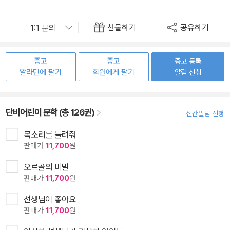
선물하기
공유하기
중고
중고
중고 등록
알라딘에 팔기
회원에게 팔기
알림 신청
단비어린이 문학 (총 126권)
신간알림 신청
목소리를 들려줘
판매가
11,700
원
오르골의 비밀
판매가
11,700
원
선생님이 좋아요
판매가
11,700
원