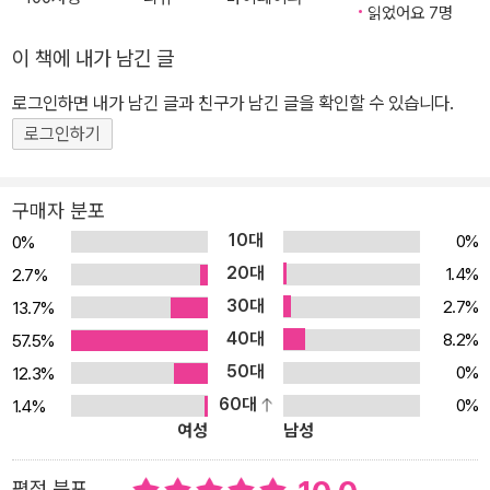
읽었어요 7명
들은 강뉴의 엄마를 ‘미국 사람도 영국 사람도 아닌, 까만 나라 에티오
피아 사람’이라고 말합니다. 강뉴도 엄마도 모두 한국에서 태어난 한
이 책에 내가 남긴 글
국 사람인데 단지 외모만으로 그렇게 판단하는 것이지요. 다문화에도
로그인하면 내가 남긴 글과 친구가 남긴 글을 확인할 수 있습니다.
‘등급’이 있음을 온몸으로 느끼고 있는 강뉴는, 지푸라기라도 잡는 심
로그인하기
정으로 할아버지에게 우리 가족의 자랑거리를 묻습니다. “우리 집 자
랑거리 알아 오래. 채리네 엄마는 뉴욕에서 모델이었고, 해준이네 할
아버지는 국가유공자래. 할아버지는 에티오피아에서 어땠어? 혹시
구매자 분포
뭐 자랑거리 비슷한 거라도 있냐고.” 당연히 없을 거라 생각하고 힘없
10대
0%
0%
이 물었는데, 할아버지는 한국전쟁 참전 이야기를 꺼냅니다. 강뉴는
20대
1.4%
2.7%
순 엉터리라며 할아버지 말을 믿지 않았지만, 혹시나 하는 생각에 참
30대
2.7%
13.7%
전기념관을 찾아가고, 그곳에서 에티오피아 참전 기록을 눈으로 직접
40대
8.2%
57.5%
확인하게 되지요. ‘약한 나라도 자유를 누려야 한다’는 신념으로 최정
50대
0%
12.3%
예 황실근위부대를 파병한 에티오피아와 모든 전투에서 승리한 전설
60대
0%
1.4%
같은 ‘강뉴부대’. 한국전쟁이 끝난 후에도 전쟁고아를 돌보는 고아원
여성
남성
을 세우고 의료지원을 아끼지 않았던 에티오피아. 그리고 할아버지의
젊은 시절 모습과 할아버지가 그토록 찾았던 아이의 모습이 담긴 사
평점 분포