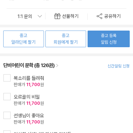
선물하기
공유하기
중고
중고
중고 등록
알라딘에 팔기
회원에게 팔기
알림 신청
단비어린이 문학 (총 126권)
신간알림 신청
목소리를 들려줘
판매가
11,700
원
오르골의 비밀
판매가
11,700
원
선생님이 좋아요
판매가
11,700
원