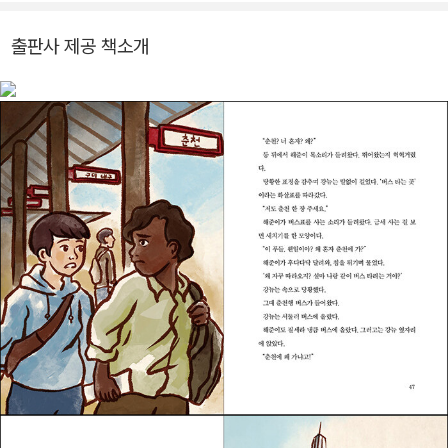
유기견 ‘토리’의 만남을 그린 《청와대로 간 토리》를 비롯하여 《친절
한 백화점》, 《떡볶이는 달다》, 《쫑이가 보내 준 행복》, 《천사동물병
출판사 제공 책소개
원의 수상한 사람들》, 《돌아오지 않은 광복선》, 《행운을 부르는 연습
장》, 《하늘빛 소리맴》, 《하늘이 낳은 아이들》, 《황금 똥을 누는 고
래》, 《여우별이 뜨던 날》 등이 있습니다.