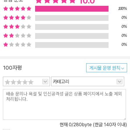
10.0
진. 참전기념관을 다녀온 강뉴는 가장 싫어했던 그 과제를 최고로 잘
100%
하기 위해 알림장을 펼칩니다. 우리 가족 최고의 자랑거리인 할아버
0%
지 이야기로 표창장을 받아 꼭 할아버지 품에 안겨 드릴 생각으로 또
0%
박또박 정성들여 숙제를 합니다. ■ 교과 연계 [3학년 2학기 사회] 3.
0%
가족의 형태와 역할 변화 [4학년 1학기 국어] 10. 인물의 마음을 알
0%
아봐요 [4학년 2학기 사회] 3. 사회 변화와 문화의 다양성 [4학년 2
학기 국어] 4. 이야기 속 세상 [5학년 2학기 사회] 1. 사회의 새로운
변화와 오늘날의 우리 [6학년 2학기 국어] 8. 작품으로 경험하기 [6
100자평
게시물 운영 원칙
학년 2학기 사회] 1. 세계 여러 나라의 자연과 문화
카테고리
현재
0
/280byte (한글 140자 이내)