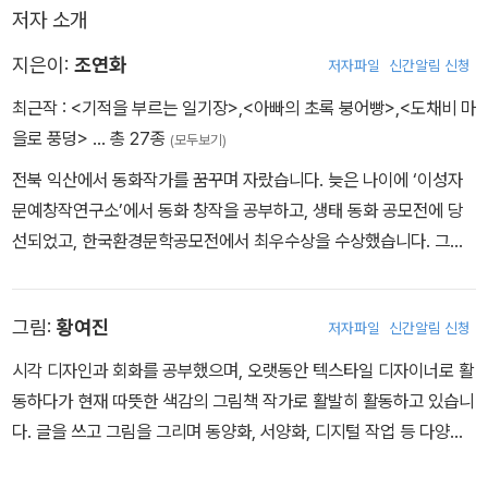
저자 소개
지은이:
조연화
저자파일
신간알림 신청
최근작 :
<기적을 부르는 일기장>
,
<아빠의 초록 붕어빵>
,
<도채비 마
을로 풍덩>
… 총 27종
(모두보기)
전북 익산에서 동화작가를 꿈꾸며 자랐습니다. 늦은 나이에 ‘이성자
문예창작연구소’에서 동화 창작을 공부하고, 생태 동화 공모전에 당
선되었고, 한국환경문학공모전에서 최우수상을 수상했습니다. 그림
책 『나도 잘 키워줄게, 엄마』, 『일어나, 버들강아지』, 『날아라 당당
이』, 『치카푸카 어금이』를 쓰고 그렸으며, 장편 동화 『노란 버스야, 안
그림:
황여진
저자파일
신간알림 신청
녕』, 『하늘이 낳은 아이들』, 『내 이름을 들려줄게』(2022 광양시 올해
의 책 선정), 『비닐봉지와 요괴 고양이』, 『사라진 계절과 요괴 고양
시각 디자인과 회화를 공부했으며, 오랫동안 텍스타일 디자이너로 활
이』, 『까유 동생 까미』, 『도채비 마을로 풍덩』 외 다수가 있습니다. 귀
동하다가 현재 따뜻한 색감의 그림책 작가로 활발히 활동하고 있습니
엽고 행복한 할머니 작가가 되는 게 꿈입니다.
다. 글을 쓰고 그림을 그리며 동양화, 서양화, 디지털 작업 등 다양한
기법으로 아이들의 꿈을 담습니다. 대표 그림책으로 문재인 대통령과