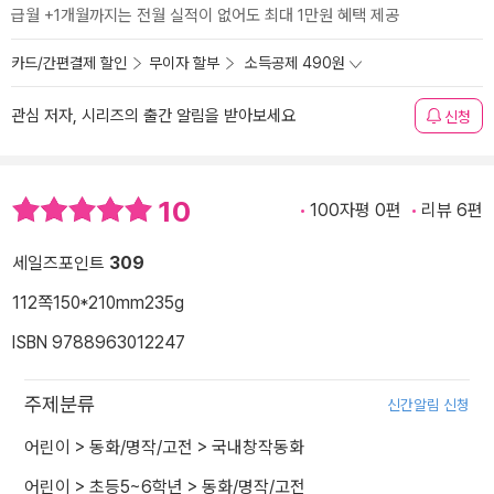
급월 +1개월까지는 전월 실적이 없어도 최대 1만원 혜택 제공
카드/간편결제 할인
무이자 할부
소득공제 490원
관심 저자, 시리즈의 출간 알림을 받아보세요
신청
10
100자평 0편
리뷰 6편
세일즈포인트
309
112쪽
150*210mm
235g
ISBN 9788963012247
주제분류
신간알림 신청
어린이
>
동화/명작/고전
>
국내창작동화
어린이
>
초등5~6학년
>
동화/명작/고전