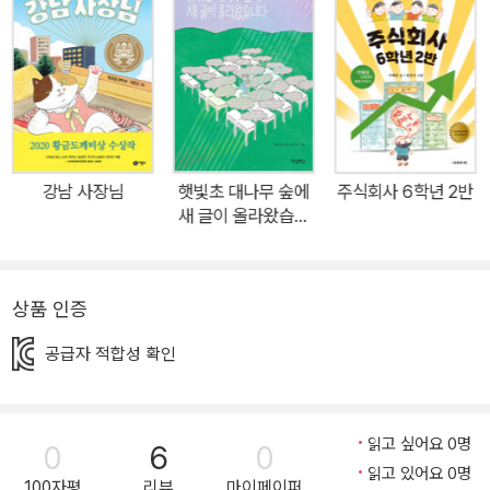
살고 있고, 강뉴의 이름에는 어떤 뜻이 담겨 있을까요? 아주 오래전,
에티오피아의 황실근위부대였다가 작고 힘없는 나라의 자유를 지켜
주기 위해 한국전쟁에 참전했다는 할아버지. 말도 안 되는 거짓말이
라며 코웃음을 쳤으면서도, 강뉴는 그 말이 진실인지 확인하기 위해
기차를 타고 전쟁기념관을 찾아갑니다. 그리고 그곳에서 자신의 이름
에 담긴 뜻과, 젊은 시절의 늠름한 할아버지를 만나게 됩니다. “나는
강남 사장님
햇빛초 대나무 숲에
주식회사 6학년 2반
한국인이고, 나의 할아버지는 한국을 위해 전쟁에 참여한 에티오피아
새 글이 올라왔습니
최고의 군인입니다.” 강뉴가 가장 싫어하는 달은 5월입니다. 가장 피
다
하고 싶은 숙제는 가정의 달 단골 메뉴인 ‘가족의 자랑거리 조사해 오
기’이고요. 강뉴는 가족에 대해 말하고 싶지 않았습니다. 그렇잖아도
상품 인증
‘티뱅(에티오피아 가난뱅이)’으로 불리는 게 싫은데, 가족 이야기를
공급자 적합성 확인
하면 에티오피아 사람인 할아버지 이야기를 빼놓을 수가 없으니까요.
요즘 세상에 다문화가정인 게 흠도 아닌데, 괜한 피해의식일까요? 그
런데 같은 반 또 다른 다문화가정의 채리를 대하는 친구들을 보면 강
읽고 싶어요 0명
0
6
0
뉴의 마음이 이해가 됩니다. 미국인 엄마와 한국인 아빠 사이에서 태
읽고 있어요 0명
어난 채리는 피부가 하얗고, 친구들에게도 인기 폭발이거든요. 친구
100자평
리뷰
마이페이퍼