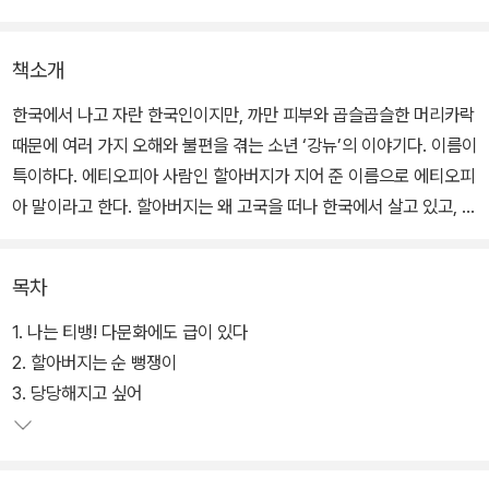
책소개
한국에서 나고 자란 한국인이지만, 까만 피부와 곱슬곱슬한 머리카락
때문에 여러 가지 오해와 불편을 겪는 소년 ‘강뉴’의 이야기다. 이름이
특이하다. 에티오피아 사람인 할아버지가 지어 준 이름으로 에티오피
아 말이라고 한다. 할아버지는 왜 고국을 떠나 한국에서 살고 있고, 강
뉴의 이름에는 어떤 뜻이 담겨 있을까?
목차
아주 오래전, 에티오피아의 황실근위부대였다가 작고 힘없는 나라의
자유를 지켜 주기 위해 한국전쟁에 참전했다는 할아버지. 말도 안 되
1. 나는 티뱅! 다문화에도 급이 있다
는 거짓말이라며 코웃음을 쳤으면서도, 강뉴는 그 말이 진실인지 확
2. 할아버지는 순 뻥쟁이
인하기 위해 기차를 타고 전쟁기념관을 찾아간다. 그리고 그곳에서
3. 당당해지고 싶어
자신의 이름에 담긴 뜻과, 젊은 시절의 늠름한 할아버지를 만나게 된
다.