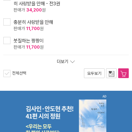
히 사랑받을 만해 - 전3권
판매가
34,200
원
충분히 사랑받을 만해
판매가
11,700
원
붓질하는 짱짱이
판매가
11,700
원
더보기
전체선택
모두보기