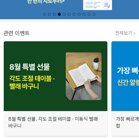
관련 이벤트
전체보기
8월 특별 선물. 각도 조절 테이블 · 이동식 빨래
가장 빠르게
바구니
합