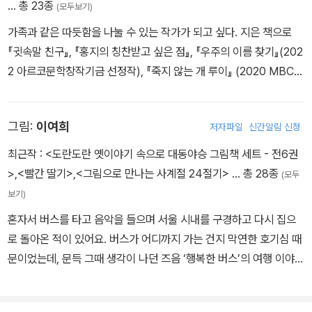
… 총 23종
(모두보기)
가족과 같은 따듯함을 나눌 수 있는 작가가 되고 싶다. 지은 책으로
『귓속말 친구』, 『홍지의 칭찬받고 싶은 점』, 『우주의 이름 찾기』(202
2 아르코문학창작기금 선정작), 『죽지 않는 개 루이』 (2020 MBC창
작동화대상 수상작), 『오소리 쿠키』(2017 한국안데르센상 수상작),
『빨간 우산』, 「오홍홍홍 홍콩 할매」 시리즈 등이 있다.
그림:
이여희
저자파일
신간알림 신청
최근작 :
<도란도란 옛이야기 속으로 대동야승 그림책 세트 - 전6권
>
,
<빨간 딸기>
,
<그림으로 만나는 사계절 24절기>
… 총 28종
(모두
보기)
혼자서 버스를 타고 음악을 들으며 서울 시내를 구경하고 다시 집으
로 돌아온 적이 있어요. 버스가 어디까지 가는 건지 막연한 호기심 때
문이었는데, 문득 그때 생각이 나던 즈음 ‘행복한 버스’의 여행 이야기
를 만났어요. 상상만 했던 이 버스의 여행 끝은 어디일지 함께 따라가
본 즐거운 시간이었어요. 그린 책으로는 『엄마 이름은 T-165』, 『파