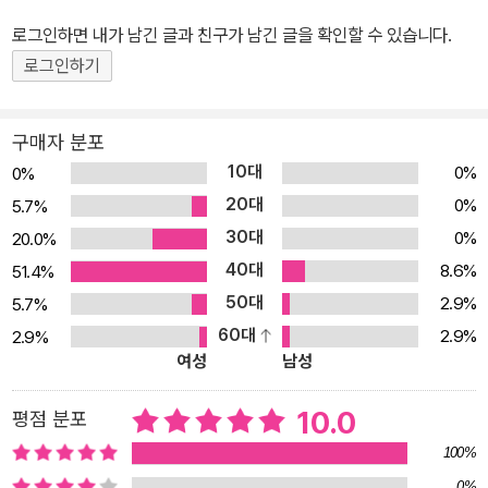
마와 멋진 레스토랑에서 식사를 하다 곧 동생이 생길 거란 얘길 들어
로그인하면 내가 남긴 글과 친구가 남긴 글을 확인할 수 있습니다.
요. 마리는 엄마와 새아빠, 동생 사이에서 자기만 외톨이가 될까 봐 겁
로그인하기
이 나 엄마에게 화를 냅니다. 저녁을 다 먹지도 않고 돌아오는 길에 그
만 교통사고를 당하지요. 그런데 우연히 납골당에서 ‘봉마리’라는 이
름이 새겨진 항아리를 발견합니다. 마리는 그날 교통사고로 죽은 것
구매자 분포
일까요? ＜목욕탕에서 만난 아이＞ 오래전에 헤어져 마음속에만
10대
0%
0%
존재했던 아빠에 대한 이야기예요. 시우는 일요일마다 할아버지와 동
20대
0%
5.7%
네에서 가장 오래된 목욕탕에 가야 합니다. 친구들처럼 새로 지은 목
30대
0%
20.0%
욕탕에 가고 싶은데, 이상하게 할아버지는 옛날 목욕탕에만 가지요.
40대
8.6%
51.4%
어느 날 시우는 목욕탕에서 처움 본 아이를 만나 함께 신나게 놀게 됩
50대
2.9%
5.7%
니다. 그렇게 오기 싫어하던 목욕탕에 내일 또 오자고 말하는 시우에
60대
2.9%
2.9%
게 할아버지는 “이 목욕탕은 오늘이 마지막”이라고 말해요. 건물이
여성
남성
너무 오래되어 문을 닫는다고요. 시우와 재미있게 놀았던 그 아이도
새 목욕탕으로 올까요? 그 아이는 누구일까요? <밀가루가 간다> 이
10.0
평점 분포
별을 앞두고 가슴 아파하는 딸과 아빠의 이야기예요. 엄마와 아빠의
100%
잦은 부부 싸움으로 홍지는 어렴풋이 부모의 이혼을 예감합니다. 결
0%