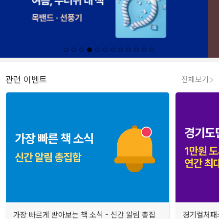
관련 이벤트
전체보기
가장 빠르게 받아보는 책 소식 - 신간 알림 총집
경기컬처패스