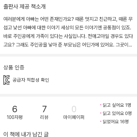
란 호랑이』, 『회원님을 초대했습니다』, 『채은이의 공』 등이 있고, 쓰
출판사 제공 책소개
고 그린 책으로는 『장미나무 이야기』가 있어요.
여러분에게 아빠는 어떤 존재인가요? 때론 멋지고 친근하고, 때론 무
섭고 낯선 아빠에 대한 이야기 세상의 모든 이야기엔 공통점이 있죠.
바로 주인공에게 가족이 있다는 사실입니다. 천애고아일 경우도 있다
고요? 그래도 주인공을 낳아 준 부모님은 어딘가에 있어요. 그곳이
하늘나라라도 말이죠. 이 책은 가족, 그중에서도 ‘아빠’에 대한 이야기
입니다. 이 책에는 다양한모습의 아빠가 등장합니다. 오래전에 헤어
상품 인증
진 마음속의 아빠부터 아직 친해지지 않은 새아빠, 엄마와 자주 싸우
는 아빠, 폭력적인 아빠까지. 물론 여기에 등장하지 않는 다른 모습의
공급자 적합성 확인
아빠도 세상엔 많아요. 혹은 여러 아빠의 모습을 모두 가진 아빠도 있
을 수 있고요. 어쩌면 다양한 모습을 가진 아빠가 더 많을지도 몰라요.
변함없는 사실은, 아빠가 어떤 모습이든 나의 아빠라는 사실이죠. 때
읽고 싶어요 1명
6
7
0
론 친근하고 멋지고, 때론 낯설고 무서운 아빠의 모습을 보면서 우리
읽고 있어요 0명
100자평
리뷰
마이페이퍼
가 느끼는 진정한 아빠에 대해 함께 생각해 보아요. <내가 없어진 날
읽었어요 16명
> 아직 친해지지 않은 새아빠에 대한 이야기예요. 마리는 생일날 엄
이 책에 내가 남긴 글