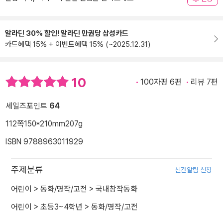
알라딘 30% 할인! 알라딘 만권당 삼성카드
카드혜택 15% + 이벤트혜택 15% (~2025.12.31)
10
100자평 6편
리뷰 7편
세일즈포인트
64
112쪽
150*210mm
207g
ISBN 9788963011929
주제분류
신간알림 신청
어린이
>
동화/명작/고전
>
국내창작동화
어린이
>
초등3~4학년
>
동화/명작/고전