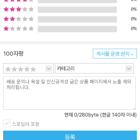
국 이사하는 날, 아빠의 짐은 모두 두고 엄마와 둘이서만 집을 나오는
0%
일이 벌어지지요. 아빠와 어쩔 수 없이 헤어져야 하는 홍지의 심정은,
홍지가 가장 아끼는 곰 인형 ‘밀가루’가 들려줍니다. 아빠와 꼭 다시
0%
만날 거라는 홍지의 희망사항에 곰 인형은 어떤 역할을 하게 될까요?
0%
＜생각났어 네 이름!＞ 폭력적인 아빠 때문에 힘들어하는 아이와 그
를 보호해주는 AI 로봇과의 우정을 그린 이야기예요. 우리 주변엔 아
100자평
게시물 운영 원칙
직도 어린이에게 일어나서는 안 될 부모 폭행 사건이 드러나지 않지
만 많이 있어요. 부모가 세상의 전부인 어린 아이들에게 폭력적인 부
카테고리
모 대신 위로와 힘이 되어 줄 수 있는 존재가 있을까요? 이 이야기 속
의 AI 로봇은 ‘이런 존재가 있으면 좋겠다’는 바람을 담은 이야기라 할
수 있어요. 상처받은 주인공 유로를 위로하고 때론 친구처럼, 때론 부
모처럼 돌봐주는 로봇. 유로가 그 로봇에게 지어 준 이름은 무엇일까
요?
현재
0
/280byte (한글 140자 이내)
스포일러 포함
등록