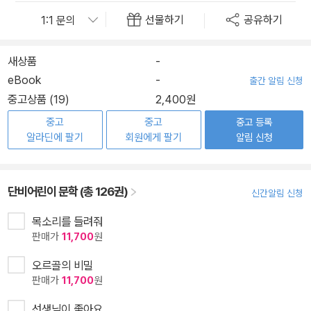
선물하기
공유하기
새상품
-
eBook
-
출간 알림 신청
중고상품 (19)
2,400원
중고
중고
중고 등록
알라딘에 팔기
회원에게 팔기
알림 신청
단비어린이 문학 (총 126권)
신간알림 신청
목소리를 들려줘
판매가
11,700
원
오르골의 비밀
판매가
11,700
원
선생님이 좋아요