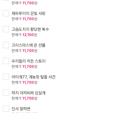
판매가
11,700
원
재두루미의 은빛 사랑
판매가
11,700
원
고슴도치의 황당한 복수
판매가
12,150
원
크리스마스에 온 선물
판매가
11,700
원
우리들의 히든 스토리
판매가
11,700
원
어미개77, 개농장 탈출 사건
판매가
11,700
원
하지 아저씨와 삽살개
판매가
11,700
원
인사 잘하면