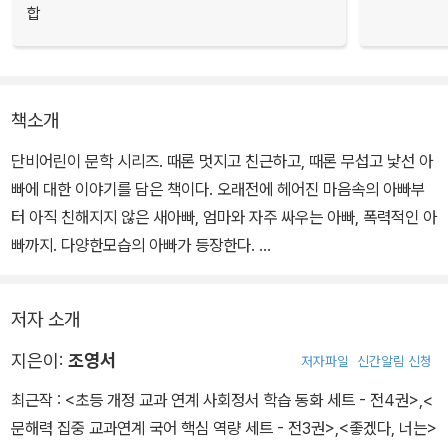
합
책소개
단비어린이 문학 시리즈. 때론 멋지고 친근하고, 때론 무섭고 낯선 아
빠에 대한 이야기를 담은 책이다. 오래전에 헤어진 마음속의 아빠부
터 아직 친해지지 않은 새아빠, 엄마와 자주 싸우는 아빠, 폭력적인 아
빠까지. 다양한모습의 아빠가 등장한다.
물론 여기에 등장하지 않는 다른 모습의 아빠도 세상엔 많다. 혹은 여
저자 소개
러 아빠의 모습을 모두 가진 아빠도 있을 수 있고요. 어쩌면 다양한 모
습을 가진 아빠가 더 많을지도 모른다. 변함없는 사실은, 아빠가 어떤
지은이:
조영서
저자파일
신간알림 신청
모습이든 나의 아빠라는 사실이다. 때론 친근하고 멋지고, 때론 낯설
최근작 :
<초등 개정 교과 연계 사회정서 학습 동화 세트 - 전4권>
,
<
고 무서운 아빠의 모습을 보면서 우리가 느끼는 진정한 아빠에 대해
문해력 집중 교과연계 국어 핵심 역량 세트 - 전3권>
,
<좋겠다, 너는>
함께 생각해 보자.