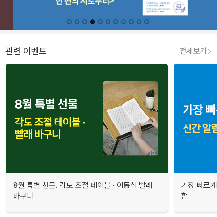
관련 이벤트
전체보기
8월 특별 선물. 각도 조절 테이블 · 이동식 빨래
가장 빠르게
바구니
합