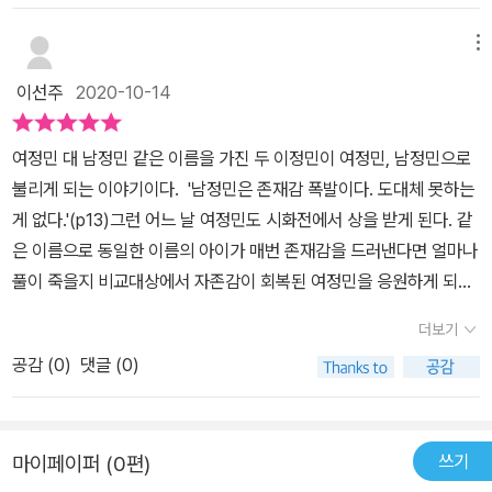
북][별주부전]의 이야기를 믹스하여 새로운 이야기로 재탄생한 동화
남정민으로 부르기로 했다.뭐든지 잘하고 인기 많고 회장인 남정민에
물건은 내려놓고 주머니에서 만들어진 물건은 가지고 나온다. 훔친
에요. 작은 산마루를 하루 종일 느릿느릿 걷던 거북이는 우연히 도깨
비해 존재감 제로인 여정민에게 동명이인이반갑지 않다. 그러나 한편
메뉴
것도 아닌데 훔친 것마냥 두근두근 하는 마음으로 몰래 마술 주머니
비를 구해주게 됩니다. 도깨비는 거북의 소원 한가지를 들어주기로
으론 자신의 이름을 알아주는 기회로 생각하면 다행이라는 생각도 해
로 물건을 만들길 여러차례. 그간 받기만 했던 친구 유정이에게 주고
이선주
2020-10-14
했어요. 토끼가 되고 싶었던 거북은 '토끼' 단어가 생각나지 않아 '엄
본다.떡볶이집에서 남정민이 해결 못하자 여정민이 나서서 해결해주
싶었던 물건도 만들어보기도 하고, 인심쓰듯 같은 반 친구들에게도
청 빠르고 꾀도 많고 보르르한 털'이라고 설명하게 되죠. 도깨비는 세
는 멋진 상황매운 떡볶이를 좋아하는 여정민, 남정민도 매운 떡볶이
물건을 나눠주기도 했다. 그러던 중, 한 문방구에서 그녀의 행동을 수
여정민 대 남정민 같은 이름을 가진 두 이정민이 여정민, 남정민으로
가지나 되는 소원이지만 들어주기로 합니다. 이후 토끼를 만나 경주
를 좋아한다고그런데 남정민이 매운 걸 못 먹는다는 것이다.휴대폰
상쩍게 여기던 주인 아줌마에게 창피를 당하는 일이 생긴다. 사실대
불리게 되는 이야기이다. '남정민은 존재감 폭발이다. 도대체 못하는
를 하게 된 거북은 자신이 빨라진 걸 알게 되죠. 토끼를 이겼다는 기쁨
바탕 화면에 ‘나는 정민이가 좋다’라고 써놓았다는 사실에 남정민이
로 말할 수 없었던 경미는 눈물을 찔끔하며 집으로 돌아온다. 주머니
게 없다.'(p13)그런 어느 날 여정민도 시화전에서 상을 받게 된다. 같
도 잠시, 호랑이를 만나 잡아먹힐 위기에 처하게 되자 꾀를 내어 호랑
여정민을 좋아하고 있었던 것이다. 아이들의 순수한 마음에 미소지어
를 원망하기 시작하던 즈음, 또 한번 큰 일이 생기고 만다. 유정이가
은 이름으로 동일한 이름의 아이가 매번 존재감을 드러낸다면 얼마나
이가 토끼를 먼저 잡아먹도록 해요. 하지만 제 꾀에 넘어가 토끼와 함
진다.존재감 제로라 생각했던 여정민의 자신감이 빛나 보인다 두 번
그녀에게 선물해 준 소중한 인형을 주머니 안에 넣었던 것! 분명 주머
풀이 죽을지 비교대상에서 자존감이 회복된 여정민을 응원하게 되었
께 잡아먹히게 되지만 호랑이는 털 뭉치가 목에 걸린 듯 하여 토끼와
째 이야기 -위험한 주머니 경미가 친구 집에 다녀오는 길에 의자위에
니를 처음 봤을 때 소중한 것은 절대 넣지 말라는 경고문이 있었지만,
다. 떡볶이집에서 곤경에 처한 남정민을 변호해서 위기에서 구출해
거북을 뱉어냅니다. 그런데 거북의 몸이 털투성이가 되어 있네요. 토
서 발견한 주머니이 주머니를 처음 발견한 분께 드립니다※경고:소중
더보기
경미는 이를 가볍게 여기고 말았다. 그 때문에 유정이와의 사이에 문
준 여정민은 아빠를 멋있다고 해 준 남정민이 고맙게 느껴지고, '난 정
끼는 그런 거북을 보고 깜짝 놀라요. 결국 거북은 다시 도깨비를 찾아
한 건 넣지 마시오무엇이든지 처음에 넣으면 2개가 되는 주머니의 용
제가 생긴다. 경미는 이 일을 어떻게 해결할까?세번째 이야기는 거북
공감 (
0
)
댓글 (0)
민이가 좋다.'(p31)라고 핸드폰에 적은 남정민과 떡볶이를 먹으러 가
나섭니다. 세 편의 이야기는 이렇게 다른 사람을 부러워하는 주인공
도를 알게 된 경미는단짝 유정이에게 좋은 선물을 주고 싶어서 문방
이가 우연히 한 도깨비를 도와주고 소원을 들어주겠다는 도깨비의 말
기로 하는 열린 결말이다. 위험한 주머니이 주머니를 처음 발견한 분
의 이야기를 담고 있어요. 재주가 많은 남정민을 부러워하는 여정민,
구 물건을 주인 몰래 넣었다 빼서 하나는 제자리에 두고 나머지 하나
에 소원을 빌었다가 벌어지는 일이다. 평소 토끼가 되고 싶었던 거북
께 드립니다.*경고: 소중한 건 넣지 마시오.(p39)새로운 물건만 넣으
좋은 걸 가진 유정이를 부러워하는 경미, 빠르고 꾀많은 토끼를 부러
를 챙겨 나오기까지 한다.그리고 아이들 사이에서 물건을 나눠주며
이는 토끼라는 단어가 갑자기 생각나지 않아 '엄청 빠르고 꾀도 많고
쓰기
마이페이퍼 (0편)
면 두 개가 되어 나오는 신기한 요술주머니.경미는 유정이가 선물한
워하는 거북의 이야기죠. 하지만 남을 부러워만 하고 자신을 깍아내
관심 받기도 한다.로또 주머니에 온통 신경을 빼앗긴 경미는 경고를
보르르한 털에..' 하며 토끼를 설명하던 차에 도깨비가 제대로 다 듣지