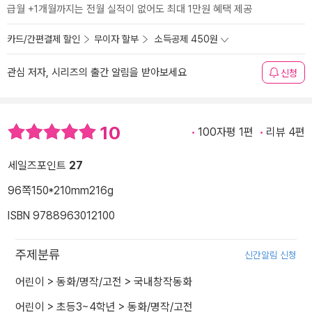
급월 +1개월까지는 전월 실적이 없어도 최대 1만원 혜택 제공
카드/간편결제 할인
무이자 할부
소득공제 450원
관심 저자, 시리즈의 출간 알림을 받아보세요
신청
10
100자평 1편
리뷰 4편
세일즈포인트
27
96쪽
150*210mm
216g
ISBN 9788963012100
주제분류
신간알림 신청
어린이
>
동화/명작/고전
>
국내창작동화
어린이
>
초등3~4학년
>
동화/명작/고전