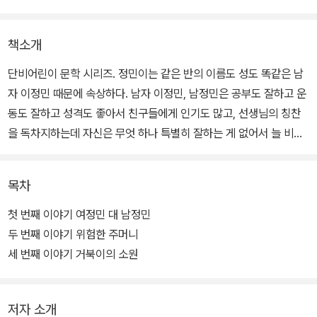
책소개
단비어린이 문학 시리즈. 정민이는 같은 반의 이름도 성도 똑같은 남
자 이정민 때문에 속상하다. 남자 이정민, 남정민은 공부도 잘하고 운
동도 잘하고 성격도 좋아서 친구들에게 인기도 많고, 선생님의 칭찬
을 독차지하는데 자신은 무엇 하나 특별히 잘하는 게 없어서 늘 비교
되었다. 한마디로 존재감 폭발인 남정민 때문에 자신은 알게 모르게
비교 당하는 상황이 싫었다. 그래서 속으로 늘 남정민을 골탕 먹이는
목차
상상을 하고, 미운 점만 쏙쏙 뽑아 보려고 무지하게 노력한다.
첫 번째 이야기 여정민 대 남정민
그런데 이상하게도 어느 순간 남정민을 보면 가슴이 울렁거린다. 그
두 번째 이야기 위험한 주머니
리고 떡볶이집에서 단 둘이 마주친 여정민과 남정민. 처음으로 이정
세 번째 이야기 거북이의 소원
민끼리 대화를 나누게 된다. 과연 둘은 어떤 이야기를 할까? 둘은 친
해질 수 있을까?
저자 소개