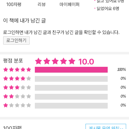
받지 못해도, 원하는 결과를 얻지 못해도 그 자체로 성장의 밑거름이
읽고 있어요 0명
100자평
리뷰
마이페이퍼
됩니다. 이 책 속의 여정민은 남정민을 부러워하고, 경미는 유정이를
읽었어요 6명
부러워하고, 거북이는 토끼를 부러워하면서 자신을 초라하게 여기죠.
이 책에 내가 남긴 글
하지만 알고 보니 여정민과 경미와 거북이 모두 누군가의 부러움의
로그인하면 내가 남긴 글과 친구가 남긴 글을 확인할 수 있습니다.
대상이고, 소중하고 가치 있는 존재였죠. 여러분은 혹시 ‘나는 별 볼일
로그인하기
없는 사람’이라며 위축되어 있지 않나요? 그렇다면 여정민과 경미,
거북이 이야기 한번 들어 볼래요? <여정민 대 남정민> - “나는 정민
이가 정말 좋다!” 정민이는 같은 반의 이름도 성도 똑같은 남자 이정
10.0
평점 분포
민 때문에 속상합니다. 남자 이정민, 남정민은 공부도 잘하고 운동도
100%
잘하고 성격도 좋아서 친구들에게 인기도 많고, 선생님의 칭찬을 독
0%
차지하는데 자신은 무엇 하나 특별히 잘하는 게 없어서 늘 비교되었
0%
거든요. 한마디로 존재감 폭발인 남정민 때문에 자신은 알게 모르게
0%
비교 당하는 상황이 싫었습니다. 그래서 속으로 늘 남정민을 골탕 먹
이는 상상을 하고, 미운 점만 쏙쏙 뽑아 보려고 무지하게 노력해요. 그
0%
런데 이상하게도 어느 순간 남정민을 보면 가슴이 울렁거립니다. 그
리고 떡볶이집에서 단 둘이 마주친 여정민과 남정민. 처음으로 이정
100자평
게시물 운영 원칙