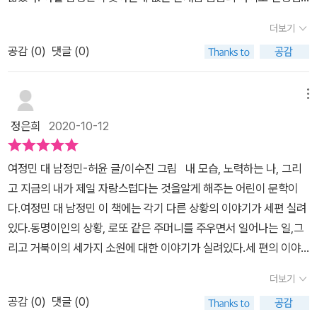
정민의 가슴이 쿵쾅거리게 되죠. 이후 아빠가 하는 미용실에 남정민
과 아이들의 사랑을 독차지 하는 인물이었기 때문이다. 정작 여정민
이 손님으로 오고, 떡볶이집에서 당황하는 남정민을 여정민이 도와주
더보기
은 존재감 제로로 흔한 여학생 중 한명일 뿐이었기에 같은 이름 때문
면서 두 사람은 가까워지게 되죠. 헌데 매운 떡볶이를 좋아한다던 남
공감 (
0
)
댓글 (0)
에 은근히 비교당해야 했던 서러움이 많았다. 짝꿍 예주는 그런 여정
정민이 사실 매운 걸 먹지 못한다는 걸 알게 되고, 남정민의 핸드폰에
민의 마음도 모르고 남정민에 대한 칭찬 일색에 반했다며 짝사랑을
'난 정민이가 좋다'라고 씌여진 걸 알게 되면서 여정민은 남정민과 떡
시작한다. 어느날, 남정민이 여정민네 미용실에 손님으로 찾아온다.
메뉴
볶이집을 같이 가야겠다고 생각합니다. [위험한 주머니]는 우연히 공
그게 또 부끄러웠던 여정민. 하지만 남정민은 그녀에게 그녀의 아빠
원에서 주머니를 발견하게 된 경미의 이야기입니다. 좋은 아파트에
정은희
2020-10-12
가 멋있다며 말해주었고, 처음으로 아빠를 멋있는 사람이라 말해준
늘 좋은 걸 갖고 있는 유정이를 부러워하던 경미는 공원에서 주운 주
남정민이 여정민은 싫지 않았다. 그러다 매운 떡볶이를 좋아하는 여
머니가 로또 주머니인 걸 알게 되요. 그 주머니는 소중한 건 넣지 말라
여정민 대 남정민-허윤 글/이수진 그림 내 모습, 노력하는 나, 그리
정민을 따라 남정민이 함께 먹으러 다니게 되었는데.. 알고보니 남정
는 경고 문구가 있었지만, 물건을 하나 넣으면 두개가 되는 요술 주머
고 지금의 내가 제일 자랑스럽다는 것을알게 해주는 어린이 문학이
민은 매운 것을 못 먹는다?! 여정민에게는 좋아한다고 햇는데..?! 게
니였죠. 경미는 늘 유정이에게 받기만 했던 게 좋으면서도 기가 죽었
다.여정민 대 남정민 이 책에는 각기 다른 상황의 이야기가 세편 실려
다가 핸드폰 화면에 정민이가 좋다고 씌여있다는건..!!!! 과연 두 아이
던 터라 요술 주머니로 유정이에게 선물을 주었어요. 그러던 어느 날
있다.동명이인의 상황, 로또 같은 주머니를 주우면서 일어나는 일,그
사이에는 어떤 변화가 있을까?두번째 이야기는 우연히 마술 주머니
유정이가 아빠가 미국에서 사다준 걱정 인형을 경미에게 선물합니다.
리고 거북이의 세가지 소원에 대한 이야기가 실려있다.세 편의 이야
를 발견한 경미의 이야기다. 하나를 넣으면 두개가 되어 나오는 주머
인형을 주머니에 넣어 두 개로 만든 유정이는 한 개를 세영이에게 선
기를 통해 내 자신의 소중함과 스스로 노력한 결과가 빛나는 걸그리
니. 단, 처음 넣는 물건만 두개가 된다. 즉, 같은 것을 두번째 넣었을
더보기
물하죠. 하지만 유정이는 자신이 준 선물을 세영이에게 줬다는 사실
고 원래의 내 모습이 가장 소중함을 알게 해준다. 첫 번째 이야기 여
때는 두개가 되지 않는다. 이것을 깨달은 경미는 문방구를 방문해 평
을 알고 세영이에게 실망하게 됩니다. [거북이의 소원]은 [토끼와 거
공감 (
0
)
댓글 (0)
정민 대 남정민 이름이 같은 이정민 그래서 구분하기 위해 여정민 과
소 가지고 싶었던 물건들을 차례로 주머니에 넣어 두개를 만든 후 새