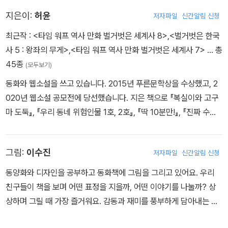
지은이:
허윤
저자파일
신간알림 신청
최근작 :
<타임 워프 역사 만화 벌거벗은 세계사 8>
,
<벌거벗은 한국
사 5 : 왕좌의 무게>
,
<타임 워프 역사 만화 벌거벗은 세계사 7>
… 총
45종
(모두보기)
동화와 웹소설을 쓰고 있습니다. 2015년 푸른문학상을 수상했고, 2
020년 웹소설 공모전에 당선했습니다. 지은 책으로 『복실이와 고구
마 도둑』, 『우리 동네 위험인물 1호, 2호』, 『딱 10분만!』, 『진짜 수상
한 구일호』 등이 있습니다.
그림:
이수진
저자파일
신간알림 신청
동양화와 디자인을 공부하고 동화책에 그림을 그리고 있어요. 우리
친구들이 책을 보며 어떤 표정을 지을까, 어떤 이야기를 나눌까? 상
상하며 그릴 때 가장 즐거워요. 감동과 재미를 풍부하게 담아내는 작
가가 되려고 애쓰고 있답니다. 그동안 《종이 신발》 《엄마가 일곱째를