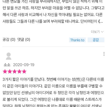
말했을까요?
다른 면모를 가진 사람을 부러워하지만, 부럽지 않은 척하기 위해 이
런 말을 쓰곤 하죠. 하지만 부러운 마음을 어쩔 수 없답니다. 그렇다고
해서 다른 사람과 비교해서 나 자신을 깍아내릴 필요는 없어요. 다른
사람들도 그들과 다른 나를 보며 부러워할 테니까요. 단비어린이 《여
정민 대 남정민》은 우리의 이런 마음을 잘 표현한 동화책이에요. 부러
더보기
운 마음이 꼭 나쁜 마음이 아니라 내가 노력하는 자극제가 될 수도 있
공감 (
0
)
댓글 (0)
으며, 부러운 마음으로 나와 타인을 깍아내리지 말라고 말하고 있어
요. 이 동화책은 총 3편의 단편으로 엮어진 이야기입니다. 표제작
[여정민 대 남정민]은 같은 반에 이름이 똑같은 두 이정민에 관한 이
메뉴
야기랍니다. 반장 이정민은 운동, 노래, 만들기 등 못하는 게 없어 선
소소
2020-09-19
생님의 칭찬과 아이들의 인기를 독차지 하는 남자 아이로 남정민으로
부르기로 했어요. 또 다른 이정민은 스스로 별로 특별할 게 없다고 생
3가지 짧은 이야기를 만났다. 첫번째 이야기는 성(性)은 다른데 이름
각하는 여자아이로 여정민이라 불려요. 여정민의 단짝 친구인 예주는
이 같은 아이들의 이야기다. 같은 이름으로 이름을 부를때 구별할 수
요즘 남정민에게 관심이 많아요. 여정민은 자신과 항상 비교되는 남
없었던 담인 선생님의 아이디어로 두 정민은 각각 남정민과 여정민으
정민 이야기만 하는 예주에게 속상한 마음을 매운 떡볶이로 달래곤
로 불리게 되었다. 그간 여정민은 나름대로 이름 때문에 스트레스가
합니다. 그러다 남정민과 마주치게 되는 몇 차례 사건을 겪으면서 여
많았다. 하필 남정민이 못하는게 없는 존재감 뿜뿜의 아이로 선생님