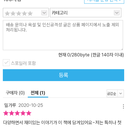
민끼리 대화를 나누게 됩니다. 과연 둘은 어떤 이야기를 할까요? 둘
은 친해질 수 있을까요? <위험한 주머니> - “소중한 것은 넣지 마시
카테고리
오.” 물건을 넣으면 무조건 두 개가 되어 나오는 마법의 주머니가 있
다면, 여러분은 뭘 넣고 싶어요? 단짝 친구 유정이에 비해 형편이 그
리 넉넉하지 않았던 경미는 우연히 마법의 주머니를 가지게 되자 너
무 신기했습니다. 지우개, 연필, 카드 뭐든지 넣으면 두 개가 되어 나
왔거든요. 어느 날, 반에서 인기가 많은 세영이가 경미의 걱정인형을
현재
0
/280byte (한글 140자 이내)
보고 너무나 좋아하며 빌려달라고 하는데요. 걱정인형은 유정이가 경
스포일러 포함
미에게 선물해 준 것이었지요. 세영이와도 친해지고 싶었던 경미는
‘이걸 마법의 주머니에 넣을까?’ 생각합니다. 두 개가 되면 하나는 세
등록
영이에게 주려는 생각이었지요. 주머니에 “소중한 것은 절대 넣지 마
시오”라는 경고가 떠올라 잠깐 망설였지만, 결국 걱정인형을 넣습니
구매자 (0)
전체 (1)
다. 인형을 받고 기뻐하는 세영이를 보고 경미는 기분이 좋았지만 한
편으론 유정이가 알면 어쩌나 하는 불안한 마음에 잠도 편히 잘 수 없
밀가루
2020-10-25
메뉴
었어요. 역시나, 주말이 채 지나기도 전에 유정이는 경미가 세영이에
게 인형을 주었다는 걸 알게 되고 오해를 하게 됩니다. 단짝 친구 유정
다양하면서 재미있는 이야기가 이 책에 담겨있어요~저는 특히나 첫