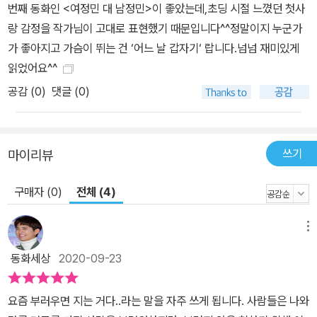
이의 오해를 경미는 풀어 줄 수 있을까요? <거북이의 소원> - “토끼
번째 동화인 <여정민 대 남정민>이 좋았는데,초딩 시절 느꼈던 첫사
가 되고 싶었는데… 소원을 정정합니다!” <토끼와 거북이> 이야기를
랑 감정을 작가님이 고대로 표현했기 때문입니다^^정말이지 누군가
모르는 사람은 없을 거예요. 만약 여러분이 그 이야기에서 거북이가
가 좋아지고 가슴이 뛰는 건 ‘어느 날 갑자기‘ 랍니다.넘넘 재미있게
된다면 어떨까요? 토끼가 중간에 옹달샘에 들러 물을 마시고 낮잠을
읽었어요^^
한숨 자고도 한참이나 못 깨어나야만 경주에서 이길 가능성이 있을까
공감 (
0
)
댓글 (0)
말까 한 거북이는 토끼의 신체적 조건이 부러울 거예요. 그뿐인가요?
토끼의 꾀에 넘어가 용궁에서 쫓겨난 전력이 있는 거북이는 토끼의
머리도 부럽죠. 어쩌다 보니 방망이 잃은 도깨비를 돕게 된 거북이는
쓰기
마이리뷰
소원을 말할 기회를 얻게 됩니다. ‘토끼처럼 되고 싶어’라고 말하고 싶
었는데 ‘토끼’가 생각나지 않아 “엄청 빠르고, 꾀가 많고, 보르르한
구매자 (0)
전체 (4)
털”을 말하고, 도깨비는 며칠 후 거북이가 말한 소원을 그대로 들어줍
니다. 토끼는 아니지만 빠른 다리와 휙휙 돌아가는 머리, 북슬북슬한
메뉴
털을 갖게 된 거북이의 모습은 어떨까요? 어쨌거나 이런 신체 조건으
동화세상
2020-09-23
로 토끼와의 경주에서 가뿐하게 이기고, 호랑이에게 잡아먹힐 위험에
서도 벗어나게 되는데요. 거북이는 그토록 원했던 것을 이루었지만,
도깨비에게 찾아가 소원을 다시 들어달라고 말합니다. 과연 뭐라고
요즘 부러우면 지는 거다..라는 말을 자주 쓰게 됩니다. 사람들은 나와