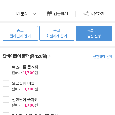
선물하기
공유하기
중고
중고
중고 등록
알라딘에 팔기
회원에게 팔기
알림 신청
단비어린이 문학 (총 126권)
신간알림 신청
목소리를 들려줘
판매가
11,700
원
오르골의 비밀
판매가
11,700
원
선생님이 좋아요
판매가
11,700
원