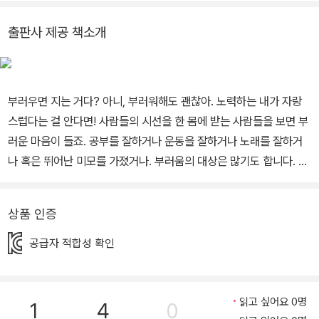
낳았어요》 《이름 전쟁》 《고양이가 되어 버린 나》 《여정민 대 남정
민》 《귀신보다 더 귀신 같은 안종약》 등을 그렸어요.
출판사 제공 책소개
부러우면 지는 거다? 아니, 부러워해도 괜찮아. 노력하는 내가 자랑
스럽다는 걸 안다면! 사람들의 시선을 한 몸에 받는 사람들을 보면 부
러운 마음이 들죠. 공부를 잘하거나 운동을 잘하거나 노래를 잘하거
나 혹은 뛰어난 미모를 가졌거나. 부러움의 대상은 많기도 합니다. 하
지만 ‘부러우면 지는 거다’는 말을 의식이라도 하듯 우리는 부러운 마
음을 표현하지 못하고 괜히 상대를 깎아내리거나 관심 없는 척을 하
상품 인증
곤 하죠. 하지만 좋고 훌륭한 것에 부러움을 느끼는 건 지극히 건강한
마음이에요. 다만 그 마음이 너무 커져서 나를 하찮게 여기지 않도록
공급자 적합성 확인
하는 게 중요하죠. 부러워하는 마음은 노력을 자극하는 힘이 되기도
하고요, 잘하고 싶은 어떤 것을 위해 노력하는 그 자체가 정말 멋진 모
습이라는 걸 친구들이 알았으면 좋겠어요. 최선을 다했다면 꼭 상을
읽고 싶어요 0명
1
4
0