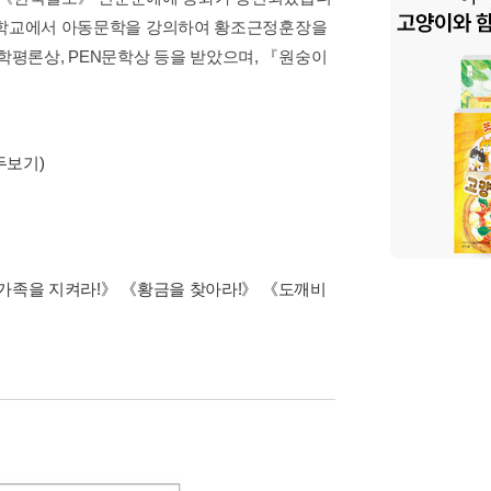
 대학교에서 아동문학을 강의하여 황조근정훈장을
평론상, PEN문학상 등을 받았으며, 『원숭이
두보기)
《가족을 지켜라!》 《황금을 찾아라!》 《도깨비