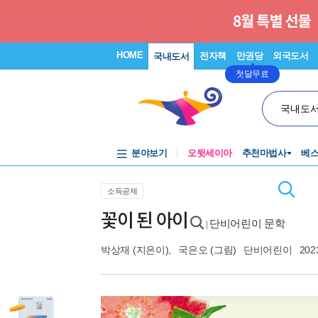
HOME
전자책
만권당
외국도서
국내도서
첫달무료
국내도
분야보기
오뒷세이아
추천마법사
베
소득공제
꽃이 된 아이
단비어린이 문학
|
박상재
(지은이),
국은오
(그림)
단비어린이
202