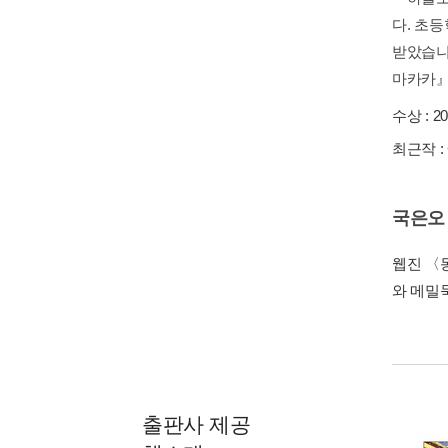
다. 초
받았습니
마카카』
수상 :
2
최근작 :
국은오
웹진 〈
와 메밀
출판사 제공