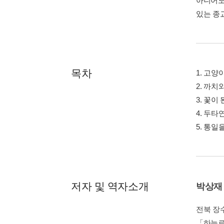
아니어도
있는 종
목차
1. 고양
2. 까치
3. 꽃이
4. 두타
5. 통
저자 및 역자소개
박상재
전북 장
「하늘로