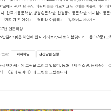
등학교에서 40여 년 동안 어린이들을 가르치고 단국대를 비롯한 여러
다. 한국아동문학상, 방정환문학상, 한정동아동문학상, 이재철아동문학
 『개미가 된 아이』 『달려라 아침해』 『잃어버...
더보기
017년 펜문학상
<반달>
,
<붉은 해안에 핀 마거리트>
,
<세로의 봄맞이>
… 총 149종
(모
(그림)
저자파일
신간알림 신청
동시 빵가게〉에 그림을 그리고 있으며, 동화 《제주 소년, 동백꽃》 
묵》 《꽃이 된아이》에 그림을 그렸습니다.