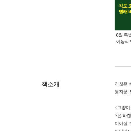
8월 특
이동식 
책소개
하찮은 
동자꽃,
<고양이
>은 하
이어질 