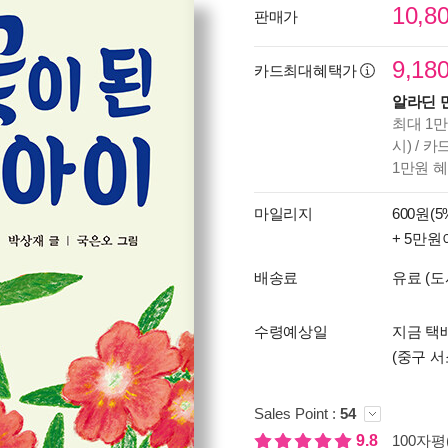
10,8
판매가
9,18
카드최대혜택가
알라딘 
최대 1만
시) / 
1만원 
마일리지
600원(5
+ 5만원
배송료
유료 (도
수령예상일
지금 택배
(중구 서
Sales Point :
54
9.8
100자평(