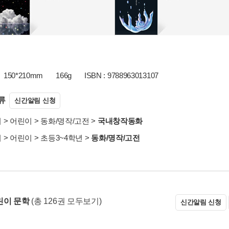
150*210mm
166g
ISBN : 9788963013107
류
신간알림 신청
서
>
어린이
>
동화/명작/고전
>
국내창작동화
서
>
어린이
>
초등3~4학년
>
동화/명작/고전
린이 문학
(총 126권 모두보기)
신간알림 신청