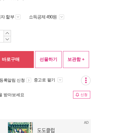
자 할부
소득공제 490원
바로구매
선물하기
보관함 +
중고로 팔기
 등록알림 신청
림을 받아보세요
신청