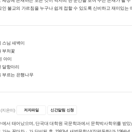
 세상에 존재하는 모든 것이 역사의 한 순간을 보여 주는 존재가 될 수
교인 불교의 가르침을 누구나 쉽게 접할 수 있도록 신비하고 재미있는 
이 스님 새벽이
와 부처꽃
 된 아이
연 달항아리
일을 부르는 은행나무
(지은이)
저자파일
신간알림 신청
수에서 태어났으며, 단국대 대학원 국문학과에서 문학박사학위를 받았습
 가는 꽃마차」가 당선된 후, 1983년 새벗문학상(장편동화)과 198