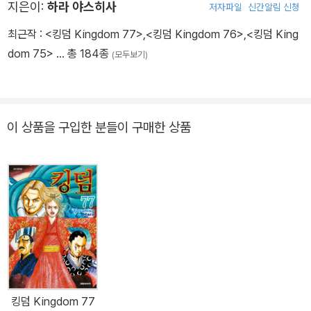
지은이:
하라 야스히사
저자파일
신간알림 신청
최근작 :
<킹덤 Kingdom 77>
,
<킹덤 Kingdom 76>
,
<킹덤 King
dom 75>
… 총 184종
(모두보기)
이 상품을 구입한 분들이 구매한 상품
킹덤 Kingdom 77