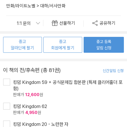
만화/라이트노벨
>
대하/서사만화
선물하기
공유하기
중고
중고
중고 등록
알라딘에 팔기
회원에게 팔기
알림 신청
이 책의 전/후속편 (총 81권)
신간알림 신청
킹덤 Kingdom 59 + 공식문제집 합본판 (특제 클리어홀더 포
함)
판매가
12,600
원
킹덤 Kingdom 62
판매가
4,950
원
킹덤 Kingdom 20 - 노련한 자