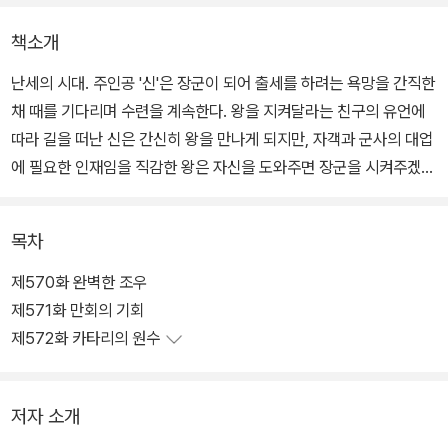
책소개
난세의 시대. 주인공 '신'은 장군이 되어 출세를 하려는 욕망을 간직한
채 때를 기다리며 수련을 계속한다. 왕을 지켜달라는 친구의 유언에
따라 길을 떠난 신은 간신히 왕을 만나게 되지만, 자객과 군사의 대업
에 필요한 인재임을 직감한 왕은 자신을 도와주면 장군을 시켜주겠다
는 약속을 한다. 기회가 왔음을 느낀 신은 군사들을 뚫고 나갈 방법을
모색하는데... 춘추전국시대라는 혼란기를 배경으로 비천한 고아 소
목차
년이 진시황을 이용하여 권력을 잡게 되는 과정이 독자들의 흥미를
불러 일으키는 작품.
제570화 완벽한 조우
제571화 만회의 기회
제572화 카타리의 원수
저자 소개