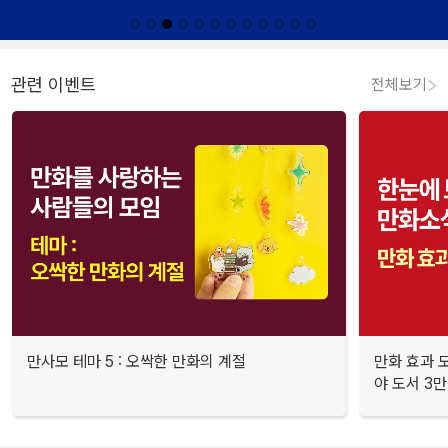
관련 이벤트
전체보기
만사모 테마 5 : 오싹한 만화의 계절
만화 효과 모
야 도서 3만