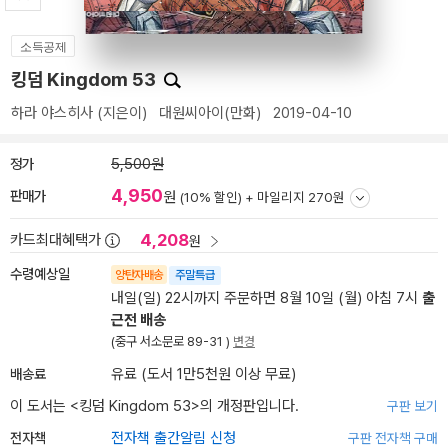
소득공제
킹덤 Kingdom 53
하라 야스히사
(지은이)
대원씨아이(만화)
2019-04-10
정가
5,500원
4,950
판매가
원
(10% 할인) +
마일리지 270원
4,208
카드최대혜택가
원
수령예상일
양탄자배송
주말특급
내일(일) 22시까지 주문하면 8월 10일 (월) 아침 7시
출
근전 배송
(중구 서소문로 89-31 )
변경
배송료
유료 (도서 1만5천원 이상 무료)
이 도서는 <
킹덤 Kingdom 53
>의 개정판입니다.
구판 보기
전자책
전자책 출간알림 신청
구판 전자책 구매