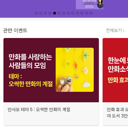
관련 이벤트
전체보기
만사모 테마 5 : 오싹한 만화의 계절
만화 효과 모
야 도서 3만