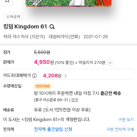
소득공제
킹덤 Kingdom 61
하라 야스히사
(지은이)
대원씨아이(만화)
2021-07-26
정가
5,500원
4,950
판매가
원
(10% 할인) +
마일리지 270원
4,208
카드최대혜택가
원
수령예상일
양탄자배송
밤 10시까지 주문하면 내일 아침 7시
출근전 배송
(중구 서소문로 89-31 )
변경
배송료
유료 (도서 1만5천원 이상 무료)
이 도서는 <
킹덤 Kingdom 61
>의 개정판입니다.
구판 보기
전자책
전자책 출간알림 신청
구판 전자책 구매