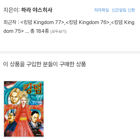
지은이:
하라 야스히사
저자파일
신간알림 신청
최근작 :
<킹덤 Kingdom 77>
,
<킹덤 Kingdom 76>
,
<킹덤 King
dom 75>
… 총 184종
(모두보기)
이 상품을 구입한 분들이 구매한 상품