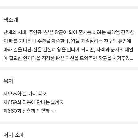
책소개
난세의 시대. 주인공 '신'은 장군이 되어 출세를 하려는 욕망을 간직한
채 때를 기다리며 수련을 계속한다. 왕을 지켜달라는 친구의 유언에
따라 길을 떠난 신은 간신히 왕을 만나게 되지만, 자객과 군사의 대업
에 필요한 인재임을 직감한 왕은 자신을 도와주면 장군을 시켜주겠다
는 약속을 한다. 기회가 왔음을 느낀 신은 군사들을 뚫고 나갈 방법을
모색하는데... 춘추전국시대라는 혼란기를 배경으로 비천한 고아 소
목차
년이 진시황을 이용하여 권력을 잡게 되는 과정이 독자들의 흥미를
불러 일으키는 작품.
제658화 한 가지 각오
제659화 다음에 만나는 날까지
제660화 선할까 악할까
저자 소개