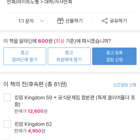
만화/라이트노벨
>
대하/서사만화
선물하기
공유하기
이 책을 알라딘에
600
원 (
최상
기준)에 파시겠습니까?
중고
중고
중고 등록
알라딘에 팔기
회원에게 팔기
알림 신청
이 책의 전/후속편 (총 81권)
신간알림 신청
킹덤 Kingdom 59 + 공식문제집 합본판 (특제 클리어홀더 포
함)
판매가
12,600
원
킹덤 Kingdom 62
판매가
4,950
원