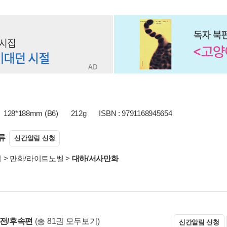
128*188mm (B6)
212g
ISBN : 9791168945654
류
신간알림 신청
서
>
만화/라이트노벨
>
대하/서사만화
 전/후속편
(총 81권 모두보기)
신간알림 신청