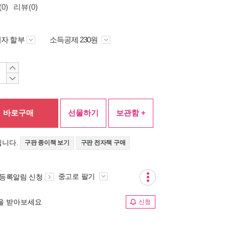
0)
리뷰(0)
자 할부
소득공제 230원
바로구매
선물하기
보관함 +
입니다.
구판 종이책 보기
구판 전자책 구매
중고로 팔기
 등록알림 신청
림을 받아보세요
신청