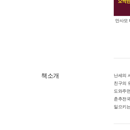
만사모 
책소개
난세의 
친구의 
도와주면
춘추전국
일으키는