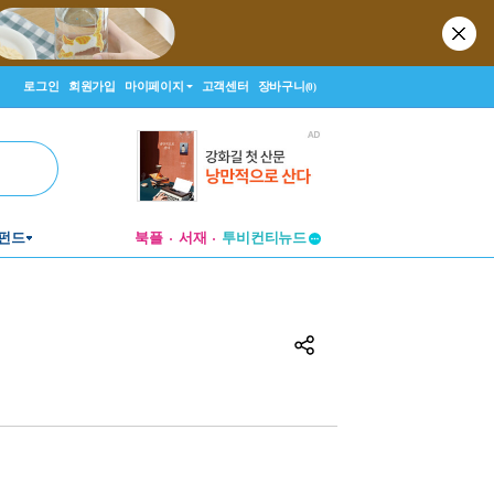
로그인
회원가입
마이페이지
고객센터
장바구니
(0)
투비컨티뉴드
펀드
북플
서재
창작플랫폼
투비컨티뉴드