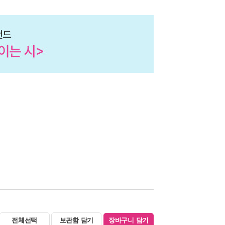
전체선택
보관함 담기
장바구니 담기