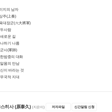
 미지의 남자
 상주(上奏)
화 육대장군(六大將軍)
 두사람
 새로운 길
 나하기 나름
 군사(軍師)
화 한밤중의 대화
 알몸의 만남
 신이 바라는 것
 무국적 지대
야스히사
(原泰久)
(지은이)
저자파일
신간알림 신청