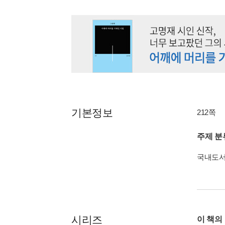
기본정보
212쪽
주제 분
국내도
시리즈
이 책의