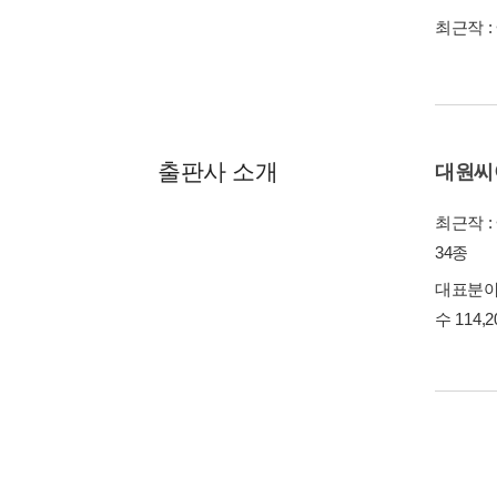
최근작 :
출판사 소개
대원씨
최근작 :
34종
대표분야 
수 114,