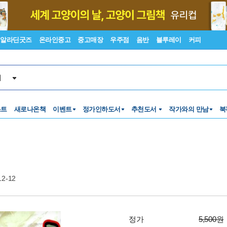
알라딘굿즈
온라인중고
중고매장
우주점
음반
블루레이
커피
서
스트
새로나온책
이벤트
정가인하도서
추천도서
작가와의 만남
북
12-12
정가
5,500원