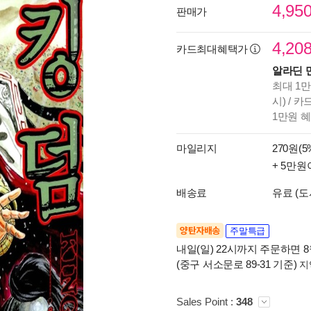
4,95
판매가
4,20
카드최대혜택가
알라딘 
최대 1만
시) / 
1만원 
마일리지
270원(5
+ 5만원
배송료
유료 (도
양탄자배송
주말특급
내일(일) 22시까지 주문하면 8월
(중구 서소문로 89-31 기준)
지
Sales Point :
348