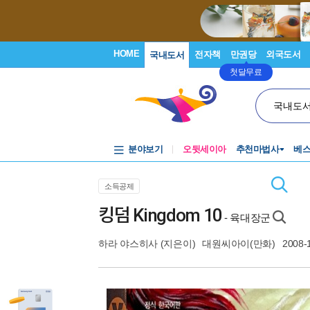
HOME
전자책
만권당
외국도서
국내도서
첫달무료
국내도
분야보기
오뒷세이아
추천마법사
베
소득공제
킹덤 Kingdom 10
- 육대장군
하라 야스히사
(지은이)
대원씨아이(만화)
2008-