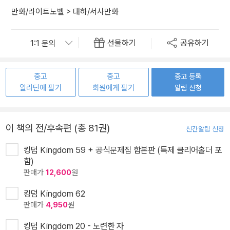
만화/라이트노벨
>
대하/서사만화
선물하기
공유하기
중고
중고
중고 등록
알라딘에 팔기
회원에게 팔기
알림 신청
이 책의 전/후속편 (총 81권)
신간알림 신청
킹덤 Kingdom 59 + 공식문제집 합본판 (특제 클리어홀더 포
함)
판매가
12,600
원
킹덤 Kingdom 62
판매가
4,950
원
킹덤 Kingdom 20 - 노련한 자