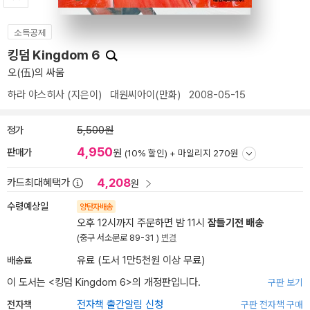
소득공제
킹덤 Kingdom 6
오(伍)의 싸움
하라 야스히사
(지은이)
대원씨아이(만화)
2008-05-15
정가
5,500원
4,950
판매가
원
(10% 할인) +
마일리지 270원
4,208
카드최대혜택가
원
수령예상일
양탄자배송
오후 12시까지 주문하면 밤 11시
잠들기전 배송
(중구 서소문로 89-31 )
변경
배송료
유료 (도서 1만5천원 이상 무료)
이 도서는 <
킹덤 Kingdom 6
>의 개정판입니다.
구판 보기
전자책
전자책 출간알림 신청
구판 전자책 구매