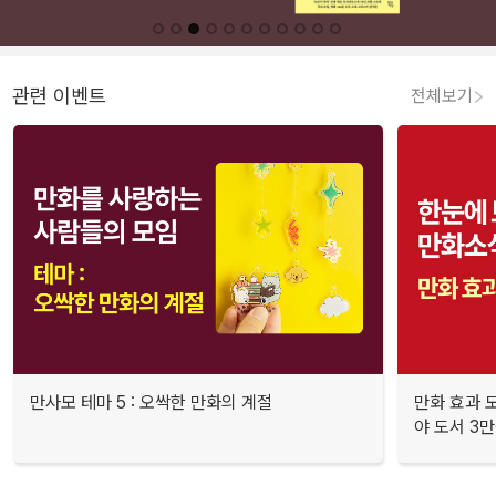
관련 이벤트
전체보기
만사모 테마 5 : 오싹한 만화의 계절
만화 효과 모
야 도서 3만