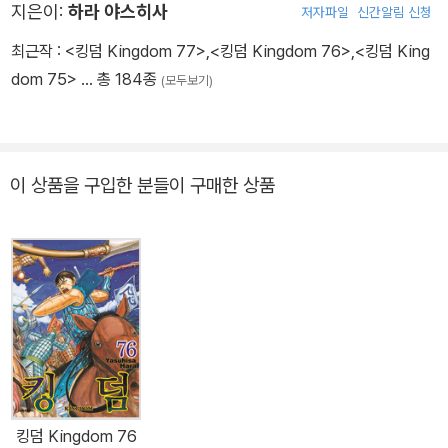
지은이:
하라 야스히사
저자파일
신간알림 신청
최근작 :
<킹덤 Kingdom 77>
,
<킹덤 Kingdom 76>
,
<킹덤 King
dom 75>
… 총 184종
(모두보기)
이 상품을 구입한 분들이 구매한 상품
킹덤 Kingdom 76