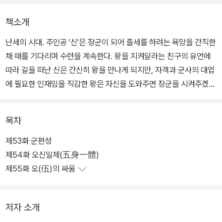
책소개
난세의 시대. 주인공 '신'은 장군이 되어 출세를 하려는 욕망을 간직한
채 때를 기다리며 수련을 계속한다. 왕을 지켜달라는 친구의 유언에
따라 길을 떠난 신은 간신히 왕을 만나게 되지만, 자객과 군사의 대업
에 필요한 인재임을 직감한 왕은 자신을 도와주면 장군을 시켜주겠다
는 약속을 한다. 기회가 왔음을 느낀 신은 군사들을 뚫고 나갈 방법을
모색하는데... 춘추전국시대라는 혼란기를 배경으로 비천한 고아 소
목차
년이 진시황을 이용하여 권력을 잡게 되는 과정이 독자들의 흥미를
불러 일으키는 작품.
제53화 군편성
제54화 오신일체(五身一體)
제55화 오(伍)의 싸움
저자 소개