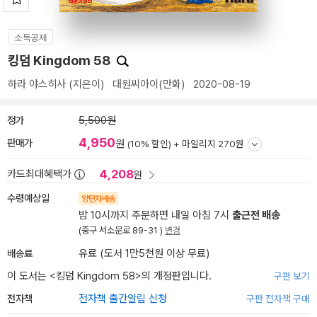
소득공제
킹덤 Kingdom 58
하라 야스히사
(지은이)
대원씨아이(만화)
2020-08-19
정가
5,500원
4,950
판매가
원
(10% 할인) +
마일리지 270원
4,208
카드최대혜택가
원
수령예상일
양탄자배송
밤 10시까지 주문하면 내일 아침 7시
출근전 배송
(중구 서소문로 89-31 )
변경
배송료
유료 (도서 1만5천원 이상 무료)
이 도서는 <
킹덤 Kingdom 58
>의 개정판입니다.
구판 보기
전자책
전자책 출간알림 신청
구판 전자책 구매