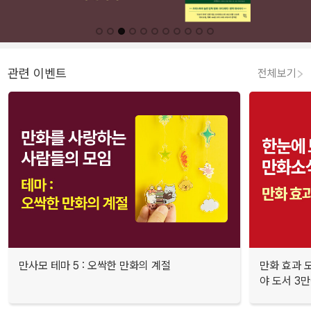
관련 이벤트
전체보기
만사모 테마 5 : 오싹한 만화의 계절
만화 효과 모
야 도서 3만