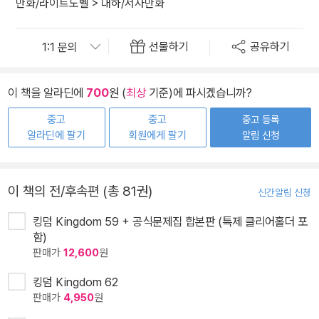
만화/라이트노벨
>
대하/서사만화
선물하기
공유하기
이 책을 알라딘에
700
원 (
최상
기준)에 파시겠습니까?
중고
중고
중고 등록
알라딘에 팔기
회원에게 팔기
알림 신청
이 책의 전/후속편 (총 81권)
신간알림 신청
킹덤 Kingdom 59 + 공식문제집 합본판 (특제 클리어홀더 포
함)
판매가
12,600
원
킹덤 Kingdom 62
판매가
4,950
원