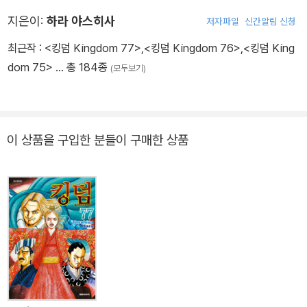
지은이:
하라 야스히사
저자파일
신간알림 신청
최근작 :
<킹덤 Kingdom 77>
,
<킹덤 Kingdom 76>
,
<킹덤 King
dom 75>
… 총 184종
(모두보기)
이 상품을 구입한 분들이 구매한 상품