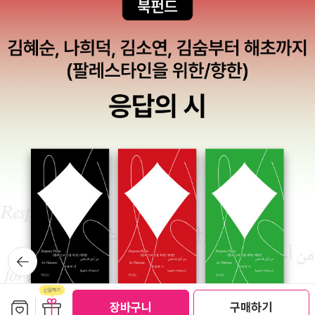
뒤로가
기
보관함담기
선물하기
선물하기
장바구니
구매하기