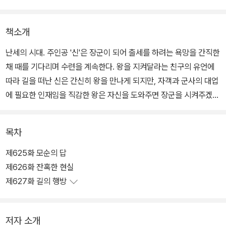
책소개
난세의 시대. 주인공 '신'은 장군이 되어 출세를 하려는 욕망을 간직한
채 때를 기다리며 수련을 계속한다. 왕을 지켜달라는 친구의 유언에
따라 길을 떠난 신은 간신히 왕을 만나게 되지만, 자객과 군사의 대업
에 필요한 인재임을 직감한 왕은 자신을 도와주면 장군을 시켜주겠다
는 약속을 한다. 기회가 왔음을 느낀 신은 군사들을 뚫고 나갈 방법을
모색하는데... 춘추전국시대라는 혼란기를 배경으로 비천한 고아 소
목차
년이 진시황을 이용하여 권력을 잡게 되는 과정이 독자들의 흥미를
불러 일으키는 작품.
제625화 모순의 답
제626화 잔혹한 현실
제627화 길의 행방
저자 소개