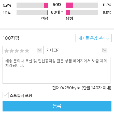
50대
11.3%
6.9%
60대
6.9%
1.9%
여성
남성
100자평
게시물 운영 원칙
카테고리
현재
0
/280byte (한글 140자 이내)
스포일러 포함
등록