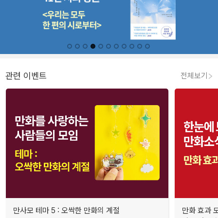
관련 이벤트
전체보기
만사모 테마 5 : 오싹한 만화의 계절
만화 효과 모