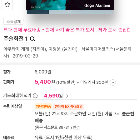
소득공제
책과 함께 무료배송 - 함께 사기 좋은 특가 도서 · 저가 도서 총집합
주술회전 1
아쿠타미 게게
(지은이),
이정운
(옮긴이)
서울미디어코믹스(서울문화
사)
2019-03-29
정가
6,000원
5,400
판매가
원
(10% 할인) +
마일리지 300원
4,590
카드최대혜택가
원
수령예상일
양탄자배송
썬데이 EXPRESS
오늘(일) 22시까지 주문하면 내일(월) 아침 7시
출근전
배송
(중구 서소문로 89-31 )
변경
배송료
유료 (도서 1만5천원 이상 무료)