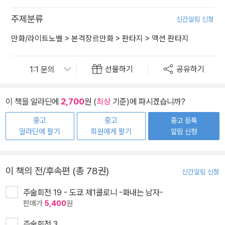
주제분류
신간알림 신청
만화/라이트노벨
>
본격장르만화
>
판타지
>
액션 판타지
선물하기
공유하기
이 책을 알라딘에
2,700
원 (
최상
기준)에 파시겠습니까?
중고
중고
중고 등록
알라딘에 팔기
회원에게 팔기
알림 신청
이 책의 전/후속편 (총 78권)
신간알림 신청
주술회전 19 - 도쿄 제1콜로니 -화내는 남자-
판매가
5,400
원
주술회전 3