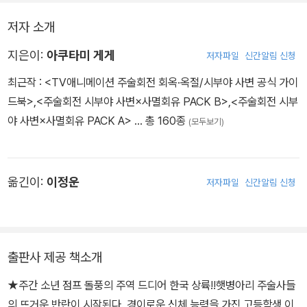
저자 소개
지은이:
아쿠타미 게게
저자파일
신간알림 신청
최근작 :
<TV애니메이션 주술회전 회옥·옥절/시부야 사변 공식 가이
드북>
,
<주술회전 시부야 사변×사멸회유 PACK B>
,
<주술회전 시부
야 사변×사멸회유 PACK A>
… 총 160종
(모두보기)
옮긴이:
이정운
저자파일
신간알림 신청
출판사 제공 책소개
★주간 소년 점프 돌풍의 주역 드디어 한국 상륙!!햇병아리 주술사들
의 뜨거운 반란이 시작된다. 경이로운 신체 능력을 가진 고등학생 이