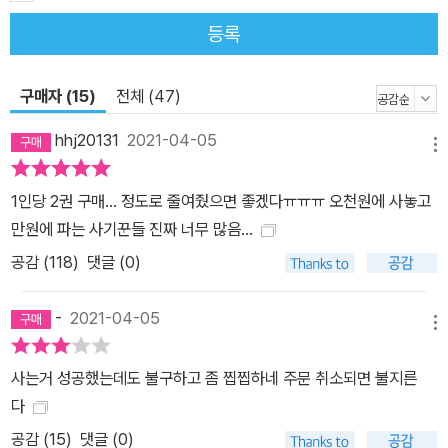
등록
구매자 (15)
전체 (47)
hhj20131
2021-04-05
메뉴
1인당 2권 구매... 정도로 줄여줬으면 좋겠다ㅠㅠㅠ 오천원에 사놓고
만원에 파는 사기꾼들 진짜 너무 많음...
공감 (
118
)
댓글 (0)
-
2021-04-05
메뉴
사는거 성공했는데도 불구하고 좀 찝찝하네 주문 취소되면 불지른
다
공감 (
15
)
댓글 (0)