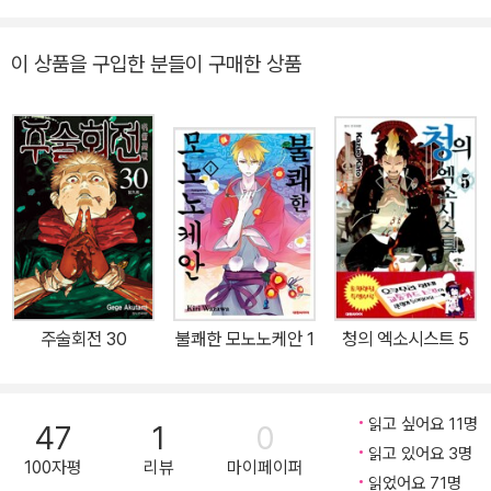
을 깨달은 스쿠나는――…?!
이 상품을 구입한 분들이 구매한 상품
주술회전 30
불쾌한 모노노케안 1
청의 엑소시스트 5
읽고 싶어요 11명
47
1
0
읽고 있어요 3명
100자평
리뷰
마이페이퍼
읽었어요 71명