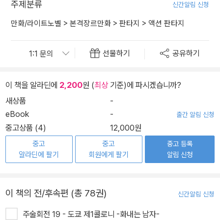
주제분류
신간알림 신청
만화/라이트노벨
>
본격장르만화
>
판타지
>
액션 판타지
선물하기
공유하기
이 책을 알라딘에
2,200
원 (
최상
기준)에 파시겠습니까?
새상품
-
eBook
-
출간 알림 신청
중고상품 (4)
12,000원
중고
중고
중고 등록
알라딘에 팔기
회원에게 팔기
알림 신청
이 책의 전/후속편 (총 78권)
신간알림 신청
주술회전 19 - 도쿄 제1콜로니 -화내는 남자-