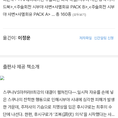
드북>
,
<주술회전 시부야 사변×사멸회유 PACK B>
,
<주술회전 시부
야 사변×사멸회유 PACK A>
… 총 160종
(모두보기)
옮긴이:
이정운
저자파일
신간알림 신청
출판사 제공 책소개
스쿠나VS마허라!!최강의 대결이 펼쳐진다―.일시적 자유를 손에 넣
은 스쿠나의 잔학한 행동으로 인해시부야 시내에 심각한 피해가 발생
한 가운데, 주저사의 기습으로 치명상을 입은 후시구로는 최후의 수
단에 나선다. 한편, 후시구로가 ‘조복(調伏) 의식’을 시작했다는 사실