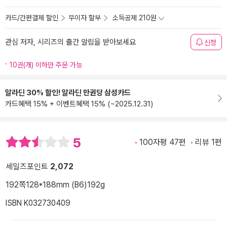
카드/간편결제 할인
무이자 할부
소득공제 210원
관심 저자, 시리즈의 출간 알림을 받아보세요
신청
10권(개) 이하만 주문 가능
알라딘 30% 할인! 알라딘 만권당 삼성카드
카드혜택 15% + 이벤트혜택 15% (~2025.12.31)
5
100자평 47편
리뷰 1편
세일즈포인트
2,072
192쪽
128*188mm (B6)
192g
ISBN K032730409