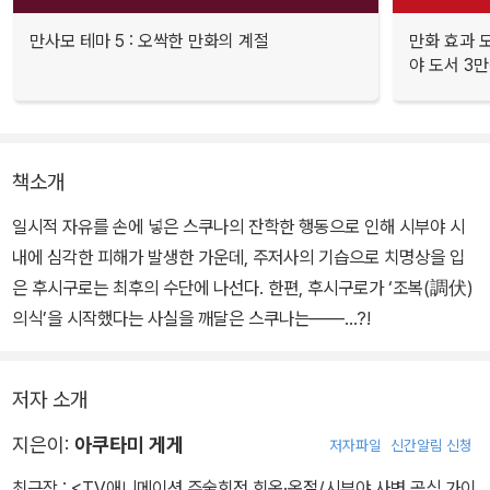
만사모 테마 5 : 오싹한 만화의 계절
만화 효과 모
야 도서 3만
책소개
일시적 자유를 손에 넣은 스쿠나의 잔학한 행동으로 인해 시부야 시
내에 심각한 피해가 발생한 가운데, 주저사의 기습으로 치명상을 입
은 후시구로는 최후의 수단에 나선다. 한편, 후시구로가 ‘조복(調伏)
의식’을 시작했다는 사실을 깨달은 스쿠나는――…?!
저자 소개
지은이:
아쿠타미 게게
저자파일
신간알림 신청
최근작 :
<TV애니메이션 주술회전 회옥·옥절/시부야 사변 공식 가이