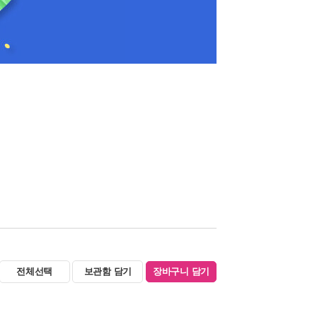
전체선택
보관함 담기
장바구니 담기