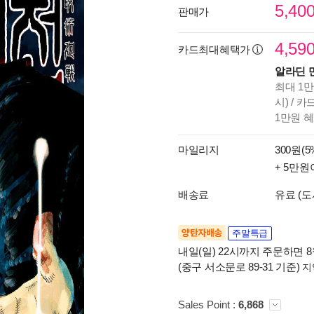
5,40
판매가
4,59
카드최대혜택가
알라딘 
최대 1만
시) / 
1만원 
마일리지
300원(5
+ 5만원
배송료
유료 (도
양탄자배송
주말특급
내일(일) 22시까지 주문하면 8월
(중구 서소문로 89-31 기준)
지
Sales Point :
6,868