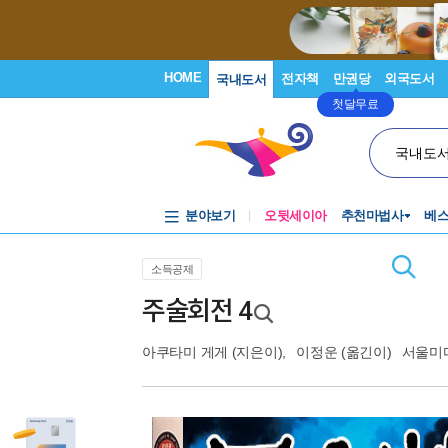
HOME
전자책
만권당
외국도서
국내도서
첫달무료
국내도
분야보기
오뒷세이아
추천마법사
베
소득공제
주술회전 4
아쿠타미 게게
(지은이),
이정운
(옮긴이)
서울미