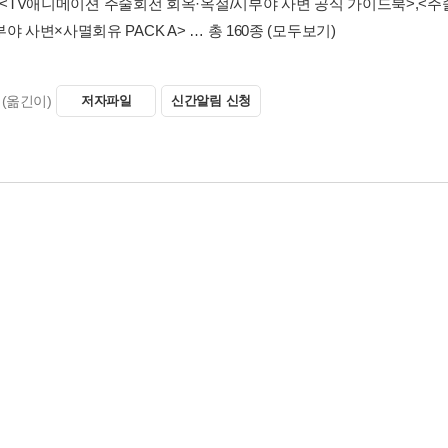
성장
 제멋대로
내일 보자
반성
교토 자매 학교 교류회 -단체전-(0)
교토 자매 학교 교류회 -단체전-(1)
미 게게
(芥見下下)
(지은이)
저자파일
신간알림 신청
<TV애니메이션 주술회전 회옥·옥절/시부야 사변 공식 가이드북>
,
<주
야 사변×사멸회유 PACK A>
… 총 160종
(모두보기)
(옮긴이)
저자파일
신간알림 신청