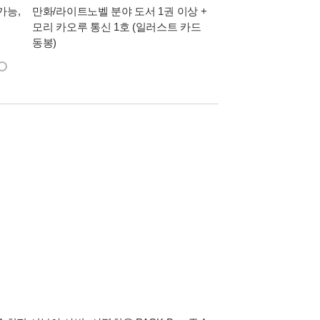
가능,
만화/라이트노벨 분야 도서 1권 이상 +
만사모 테마 2 : 완
모리 카오루 통신 1호 (일러스트 카드
동봉)
한다. 그런데 정작 준페이는 사건의 범인인
싸움을 붙이려 획책하고, 준페이는 그 술수에