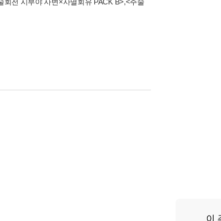
술회전 시부야 사변×사멸회유 PACK B>
,
<주술