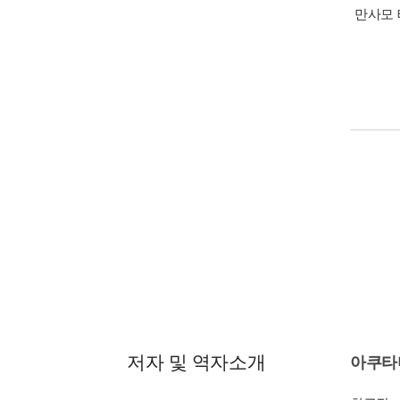
만사모 
책소개
저주에 
주령, 
넘어가는
목차
제26화
제27화
제28화