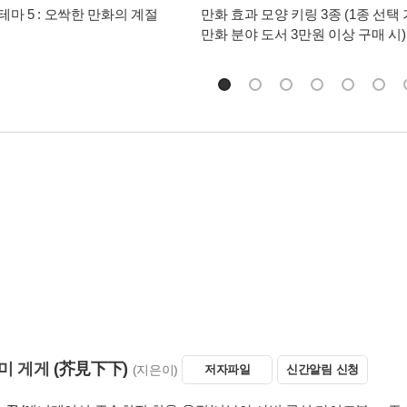
테마 5 : 오싹한 만화의 계절
만화 효과 모양 키링 3종 (1종 선택 
만화 분야 도서 3만원 이상 구매 시)
의한 살인사건을 쫓던 이타도리는 현장에 있던 준페이와 만나 의기투합
마히토에게 심취해 있었다. 마히토는 그런 준페이를 이용해 이타도리와 
데….
 언젠가 그날의 너에게
 만약에
 죽여버리겠어