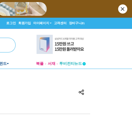
로그인
회원가입
마이페이지
고객센터
장바구니
(0)
투비컨티뉴드
펀드
북플
서재
창작플랫폼
투비컨티뉴드