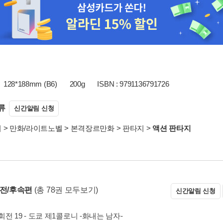
128*188mm (B6)
200g
ISBN : 9791136791726
류
신간알림 신청
서
>
만화/라이트노벨
>
본격장르만화
>
판타지
>
액션 판타지
 전/후속편
(총 78권 모두보기)
신간알림 신청
전 19 - 도쿄 제1콜로니 -화내는 남자-