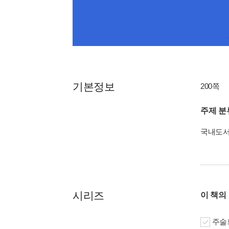
기본정보
200쪽
주제 분
국내도
시리즈
이 책의
주술회