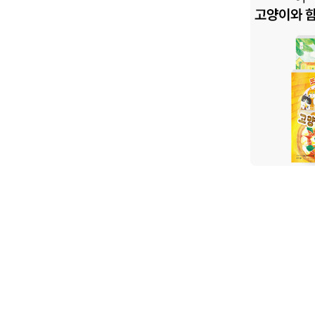
수는 없어! 1>
등 총 3,486종
랜드 지수 354,705점), 요리만화 8위 (브랜드 지