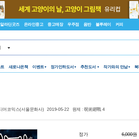
알라딘굿즈
온라인중고
중고매장
우주점
음반
블루레이
커피
서
스트
새로나온책
이벤트
정가인하도서
추천도서
작가와의 만남
북
디어코믹스(서울문화사)
2019-05-22
원제 : 呪術廻戰 4
정가
6,000원