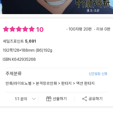
10
100자평 20편
리뷰 0편
세일즈포인트
5,691
192쪽
128*188mm (B6)
192g
ISBN K642935268
주제분류
신간알림 신청
만화/라이트노벨
>
본격장르만화
>
판타지
>
액션 판타지
선물하기
공유하기