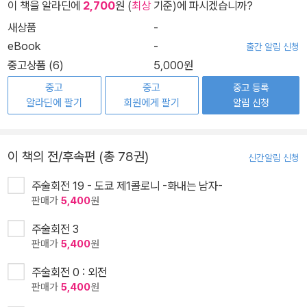
이 책을 알라딘에
2,700
원 (
최상
기준)에 파시겠습니까?
새상품
-
eBook
-
출간 알림 신청
중고상품 (6)
5,000원
중고
중고
중고 등록
알라딘에 팔기
회원에게 팔기
알림 신청
이 책의 전/후속편 (총 78권)
신간알림 신청
주술회전 19 - 도쿄 제1콜로니 -화내는 남자-
판매가
5,400
원
주술회전 3
판매가
5,400
원
주술회전 0 : 외전
판매가
5,400
원