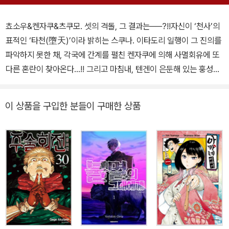
쵸소우&켄자쿠&츠쿠모. 셋의 격돌, 그 결과는──?!!자신이 ‘천사’의
표적인 ‘타천(墮天)’이라 밝히는 스쿠나. 이타도리 일행이 그 진의를
파악하지 못한 채, 각국에 간계를 펼친 켄자쿠에 의해 사멸회유에 또
다른 혼란이 찾아온다…!! 그리고 마침내, 텐겐이 은둔해 있는 훙성궁
에 켄자쿠가 도달하는데―?!TV 애니메이션 2기, 2023년 7월부터
일본 현지 방영!!일본 현지 방영 1시간 뒤, 매주 금요일 새벽 1시 애니
이 상품을 구입한 분들이 구매한 상품
박스에서 국내 최초 방영!