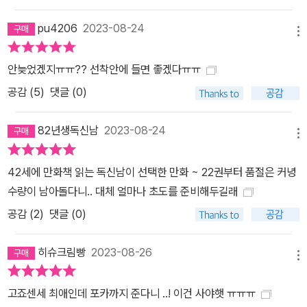
pu4206
2023-08-24
메뉴
안늦었겠지ㅠㅠ?? 선착안에 들면 좋겠다ㅠㅠ
공감 (
5
)
댓글 (0)
82년생독신남
2023-08-24
메뉴
42세에 만화책 읽는 독신남이 선택한 만화 ~ 22권부터 품절은 커녕
수량이 남아돌다니.. 대체 얼마나 초도를 준비해두길래
공감 (
2
)
댓글 (0)
히슈크림빵
2023-08-26
메뉴
고죠센세 최애인데 포카까지 준다니 ..! 이건 사야햇 ㅠㅠㅠ