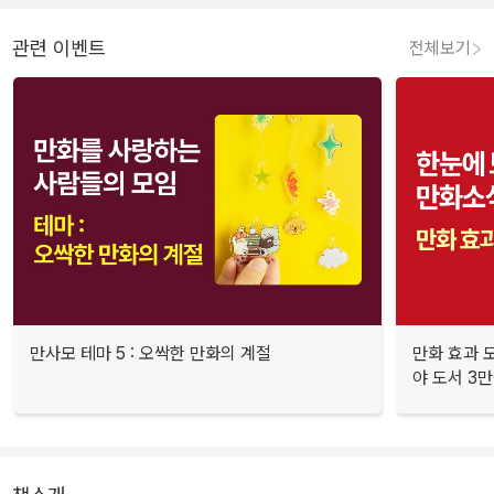
관련 이벤트
전체보기
만사모 테마 5 : 오싹한 만화의 계절
만화 효과 모
야 도서 3만