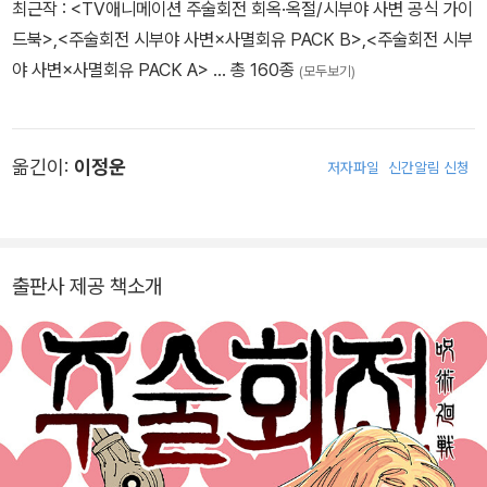
최근작 :
<TV애니메이션 주술회전 회옥·옥절/시부야 사변 공식 가이
드북>
,
<주술회전 시부야 사변×사멸회유 PACK B>
,
<주술회전 시부
야 사변×사멸회유 PACK A>
… 총 160종
(모두보기)
옮긴이:
이정운
저자파일
신간알림 신청
출판사 제공 책소개