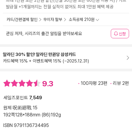
최대 1만원 또는 2만원 할인(전월 30만원 또는 60만원 이용 시) / 카드
발급월 +1개월까지는 전월 실적이 없어도 최대 1만원 혜택 제공
카드/간편결제 할인
무이자 할부
소득공제 210원
관심 저자, 시리즈의 출간 알림을 받아보세요
신청
알라딘 30% 할인! 알라딘 만권당 삼성카드
카드혜택 15% + 이벤트혜택 15% (~2025.12.31)
9.3
100자평 23편
리뷰 2편
세일즈포인트
7,549
원제 呪術廻戰 15
192쪽
128*188mm (B6)
192g
ISBN 9791136734495