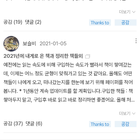
일도 엿볼수 있어서 좋아요.확실히 젠더와 퀴어 소재가 많이 개방되
더보기
었다는 생각이 들어요. 문학뿐만 아니라 영화, 드라마에서 자연스럽
공감 (
19
)
댓글 (2)
게 접하다보니 저는 그 부분에 있어서는 특별히 개인의 선택이라고
생각하는편인데, 신랑, 도련님, 제부, 조카는 아직도 부정적인 시각을
표현하는것을 보면 이런면에서 여성이 더 유연한 생각을 갖고 있는건
보슬비
2021-01-05
메뉴
가?라는 생각이 들었어요.(동생도 저와 비슷한 생각이어서 조카에게
2021년에 내게로 온 책과 정리한 책들외
너의 다른 시각은 인정하지만, 혐오를 견제하라고 말해주었다고 합니
예전에는 읽는 속도에 비해 구입하는 속도가 빨라서 책이 쌓여갔는
다)올해는 7편의 이야기 모두 재미있게, 그리고 생각할거리의 이야기
데, 이제는 어느 정도 균형이 맞춰가고 있는 것 같아요. 올해도 어떤
를 주어 즐겁게 읽었습니다. 앞으로도 좋은 작품들을 잘 선정하여 만
책들이 나에게 오고, 떠나갔는지를 한눈에 보기 위해 페이퍼를 적어
족하는 수상작품집으로 계속 만나길 바라봅니다.오랜만에 책 읽으면
봅니다. * 1년동안 계속 업데이트를 할 계획입니다.구입한 책들 : 책
서 와인 한잔... 잘 어울렸던 레드와인었어요. 작년에 베트남 여행을
쌓아두지 말고, 구입후 바로 읽고 바로 정리하면 좋겠어요. 올해 처음
준비했지만, 코로나로인해 여행 2주전쯤 취소 수수료를 내고 취소한
으로 구입한 책은 '시집'이예요. 그 동안 시집은 선물로 받았었는데,
이후로 언제쯤 다시 예전처럼 여행을 할수 있을까?… 하며 답답한 마
더보기
드디어 나를 위한 시집으로 선택한 책입니다. 코로나 기간만 아니었
음이 있었는데, 정세랑님의 여행 에세이를 읽으니 약간은 진정된 기
공감 (
37
)
댓글 (6)
더라면, 도서관에서 대출해서 읽었을텐데...지난해 소설을 많이 읽지
분이 들었습니다.사실 집순이인 저로써는 여행을 즐기는 편은 아니라
못한것 같아, 오랜만에 읽고 싶은 SF 단편집으로 테드창의 책을 선택
작가님의 여행기가 더 공감이 되었어요. 여행을 하고 싶지 않은데 어