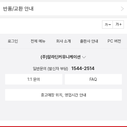
했습니다. 인상적이었던 책을 그래픽노블로 다시 만나고 싶어서 구입
쩌다보니 가게되었다…가 저랑 같아서 대부분의 여행은 신랑이 결정
반품/교환 안내
했어요. 마블과 안녕한지 좀 되었는데, 데드풀과 명작의 만남이라 그
하고 그후에 세부적인 부분들은 제가 계획을 세우는 편이라 누가 등
림만 봐도 즐거울것 같아 구입했어요. 무료배송이라 배송비 절감차
떠밀어주지 않으면 아마 아무곳도 안 갔을것 같네요 ㅎㅎ (가장 큰 이
원에서 구매하고 있는 만화책이예요. 구입한 만화책들- 여전히 만
유는 비행기 타는것이 너무 싫은거지만)가봤던 여행지의 공감뿐만 아
화가 재미있는 나는 할머니가 되어도 만화를 읽고 싶네요. 여행을 못
니라 여행지와 문화의 조합도 제 취향저격이었던것 같아요. 낯선곳으
로그인
전체 메뉴
회사 소개
출판사 안내
PC 버전
하니 책으로 대리만족 마일리지 때문에 구입한 영어책 ^^;; 정리한
로의 공간이동은 불안함과 설레임으로 잠못이루게 하지만, 집으로 돌
책들 : 책을 떠나보낼때는 쉬원 섭섭한 마음. 선물한
아왔을때의 안도감과 그리움으로 충만해지는 일상 때문에 자꾸 여행
(주)알라딘커뮤니케이션
책들 : 책선물을 할수 있다는 것만 자체로도 기쁜
을 떠나려하는것 같아요.여행을 통해 휴식을 얻기도 하지만, 저는 더
일. 선물받은 책들 부담 없는 선물은 다 좋아요. *^^
1544-2514
일반문의 (발신자 부담)
넓어지는 시각을 얻는것이 여행을 하게 되는 큰 이유같아요. 여행지
* 알면 알수록 모르겠는 와인과 와인에 잘 어울리는 음식
가 결정되면 그곳의 여행정보외에도 역사, 문화, 음식등의 새로운 정
1:1 문의
FAQ
보를 받아들임으로써 그 나라와 가까워지는 느낌이 들거든요.어쨌든
당분간 코로나로 인해 해외여행이 예전처럼 자유롭지는 않지만, 덕분
중고매장 위치, 영업시간 안내
에 몰려드는 관광객으로 몸살을 알던 곳들이 조금은 정화가 되는 계
기가 되었으면 하는 바람이예요. 책을 읽고나니 제 마음도 정화가 된
기분이네요 빨리 읽으면 4권을 하루에 다 읽을수 있을것 같았는데,
그림보다 글이 많은 그래픽노블 스타일이라 꼼꼼히 읽다보니 의외로