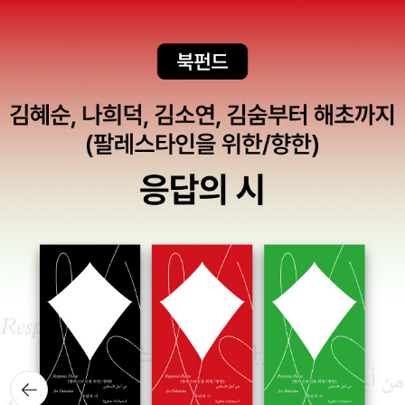
시간이 오래 걸리네요😅 게다가 아무래도 내용이 광복과 6.25전쟁
시점이라 더 자세히 살펴보게 되더군요.역시나 흑백 판화스타일의 그
림체와 어머니의 구수한 입담이 어려운 시기에도 정겹고, 따뜻해서
좋았습니다.엄마의 어릴적 이야기로만 듣고, 교과서에서만 봤던 근현
대사들이 가깝고도 멀게만 느껴졌는데, ‘내 어머니의 이야기’를 통해
다시 만나니 100년도 안된 우리의 역사이며, 잊지말고 기억해야하는
역사라는것을 다시 한번 깨닫게 되었습니다. 앞으로 남은 두권의 책
들도 기대가 되네요. 단편 소설은 작가의 번뜩이는 아이디어와 매력
을 엿볼수 있어서 종종 읽는편인데, 단편만화는 생각을 못했네요. 한
작가의 여러 단편만화를 읽는것도 좋지만, 여러작가의 단편만화를 만
나는건 종합선물세트 같아요.게다가 제가 좋아하는 장르만화라 재미
있게 읽었습니다. 이 기회에 이런 스타일의 만화책들이 꾸준히 출간
되면 좋겠다는 생각이 들었어요.각편의 이야기가 좋았지만, 아무래도
한 여름의 꿈같은 아련한 환상특급 스타일을 좋아하는 저로써는 ‘함
안군 가야이 땅문서 실종사건’이 가장 마음에 들었어요. 이 아이디어
뒤로가
기
는 개별 에피소드로 이야기를 연결해가도 재미있을것 같습니다. 이토