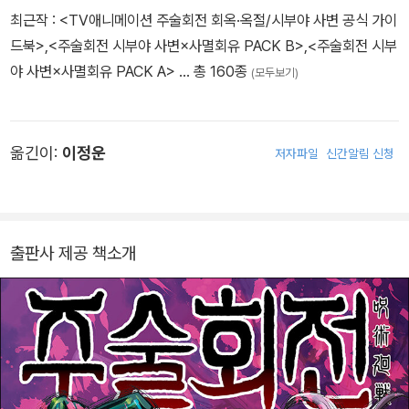
최근작 :
<TV애니메이션 주술회전 회옥·옥절/시부야 사변 공식 가이
드북>
,
<주술회전 시부야 사변×사멸회유 PACK B>
,
<주술회전 시부
야 사변×사멸회유 PACK A>
… 총 160종
(모두보기)
옮긴이:
이정운
저자파일
신간알림 신청
출판사 제공 책소개