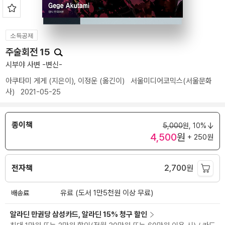
소득공제
주술회전 15
시부야 사변 -변신-
아쿠타미 게게
(지은이),
이정운
(옮긴이)
서울미디어코믹스(서울문화
사)
2021-05-25
종이책
5,000
원,
10%
4,500
원
+ 250원
전자책
2,700
원
배송료
유료 (도서 1만5천원 이상 무료)
알라딘 만권당 삼성카드, 알라딘 15% 청구 할인