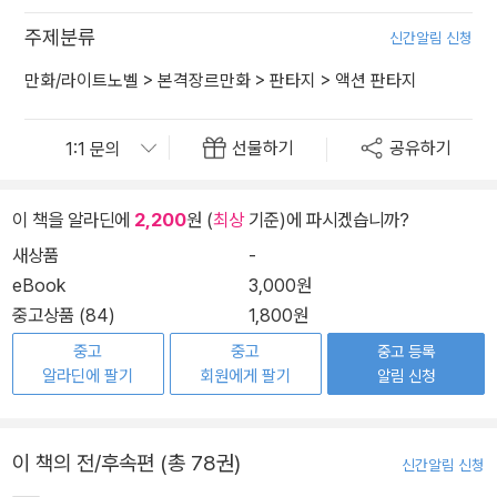
주제분류
신간알림 신청
만화/라이트노벨
>
본격장르만화
>
판타지
>
액션 판타지
선물하기
공유하기
이 책을 알라딘에
2,200
원 (
최상
기준)에 파시겠습니까?
새상품
-
eBook
3,000원
중고상품 (84)
1,800원
중고
중고
중고 등록
알라딘에 팔기
회원에게 팔기
알림 신청
이 책의 전/후속편 (총 78권)
신간알림 신청