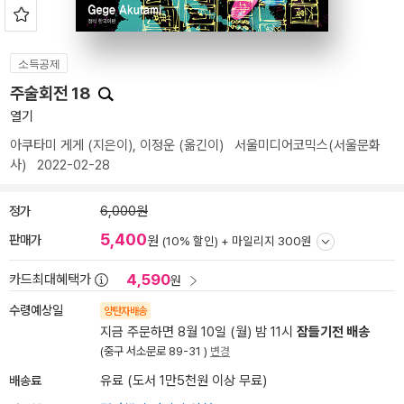
소득공제
주술회전 18
열기
아쿠타미 게게
(지은이),
이정운
(옮긴이)
서울미디어코믹스(서울문화
사)
2022-02-28
정가
6,000원
5,400
판매가
원
(10% 할인) +
마일리지 300원
4,590
카드최대혜택가
원
수령예상일
양탄자배송
지금 주문하면 8월 10일 (월) 밤 11시
잠들기전 배송
(중구 서소문로 89-31 )
변경
배송료
유료 (도서 1만5천원 이상 무료)