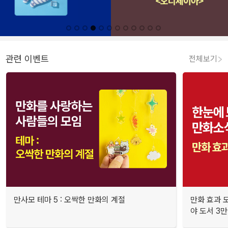
관련 이벤트
전체보기
만사모 테마 5 : 오싹한 만화의 계절
만화 효과 모
야 도서 3만