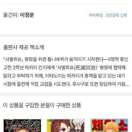
옮긴이:
이정운
저자파일
신간알림 신청
출판사 제공 책소개
「사멸회유」 평정을 위한 톱니바퀴가 움직이기 시작한다―!!정학 중인
고전 3학년 하카리 킨지에게 ‘사멸회유(死滅回游)’ 평정에 협력해
달라고 부탁하기 위해, 이타도리는 하카리가 총책을 맡고 있는 내기
시합에 출전해 직접 교섭을 시도한다. 후시구로 또한 잠입하여 거점
으로 향하지만, 하카리와 함께 행동하는 또 다른 3학년의 술식에 방
해를 받게 되는데?!
이 상품을 구입한 분들이 구매한 상품