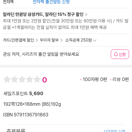
전자책
전자책 출간알림 신청
알라딘 만권당 삼성카드, 알라딘 15% 청구 할인
최대 1만원 또는 2만원 할인(전월 30만원 또는 60만원 이용 시) / 카드 발
급월 +1개월까지는 전월 실적이 없어도 최대 1만원 혜택 제공
카드/간편결제 할인
무이자 할부
소득공제 250원
관심 저자, 시리즈의 출간 알림을 받아보세요
신청
0
100자평 0편
리뷰 0편
세일즈포인트
5,690
192쪽
128*188mm (B6)
192g
ISBN 9791136791863
주제분류
신간알림 신청