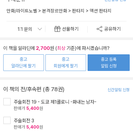
만화/라이트노벨
>
본격장르만화
>
판타지
>
액션 판타지
선물하기
공유하기
이 책을 알라딘에
2,700
원 (
최상
기준)에 파시겠습니까?
중고
중고
중고 등록
알라딘에 팔기
회원에게 팔기
알림 신청
이 책의 전/후속편 (총 78권)
신간알림 신청
주술회전 19 - 도쿄 제1콜로니 -화내는 남자-
판매가
5,400
원
주술회전 3
판매가
5,400
원