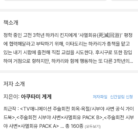
책소개
정학 중인 고전 3학년 하카리 킨지에게 ‘사멸회유(死滅回游)’ 평정
에 협력해달라고 부탁하기 위해, 이타도리는 하카리가 총책을 맡고
있는 내기 시합에 출전해 직접 교섭을 시도한다. 후시구로 또한 잠입
하여 거점으로 향하지만, 하카리와 함께 행동하는 또 다른 3학년의
술식에 방해를 받게 되는데.
저자 소개
지은이:
아쿠타미 게게
저자파일
신간알림 신청
최근작 :
<TV애니메이션 주술회전 회옥·옥절/시부야 사변 공식 가이
드북>
,
<주술회전 시부야 사변×사멸회유 PACK B>
,
<주술회전 시부
야 사변×사멸회유 PACK A>
… 총 160종
(모두보기)