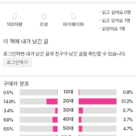
용하여 이해도를 높인다. ④ 직접 실습해 볼 수 있는 프로젝트 문제 등
을 제시한다. (응용회로 설계, PSpice 시뮬레이션) 도서 특징 다양한
읽고 싶어요 0명
0
0
0
회로 해석과 설계 과제를 통한 응용능력 향상! 【누구를 위한 책인가?】
읽고 있어요 1명
100자평
리뷰
마이페이퍼
이 책은 4년제 대학의 전자ㆍ전기ㆍ정보통신공학 학부생을 위한 전
읽었어요 1명
자회로 교재이다. 2-3학년 학부생이 꼭 알아야 할 핵심 내용만을 간
이 책에 내가 남긴 글
추렸으며, 핵심 개념을 쉽게 이해할 수 있도록 자세한 설명과 함께 예
제와 확인 문제를 제시했다. 또한 필요에 따라 컴퓨터 시뮬레이션 결
로그인하면 내가 남긴 글과 친구가 남긴 글을 확인할 수 있습니다.
과를 수록하여 이론을 확실히 이해할 수 있게 했다. 마지막으로 각 장
로그인하기
의 끝마다 응용회로 해석과 설계과제를 제시하여 학생 스스로 응용력
을 키울 수 있게 했다. 부/장별 내용 요약 학부생이 꼭 알아야 할 핵심
구매자 분포
적인 내용만을 간추려 총 12장으로 구성하였다. 명쾌한 설명과 시뮬
10대
0.8%
0.5%
레이션 결과를 통해 전자회로에 대한 이해력과 응용력을 함께 기르는
20대
51.2%
14.9%
데 초점을 두고 있다. 또한 예제와 연습문제를 통해 실무에 직접 활용
30대
5.7%
3.4%
할 수 있게 하였다. 1. 기본 개념 및 다이오드의 구조와 회로 동작 이해
40대
(1장~2장) 전자회로와 관련하여 기본이 되는 중요한 기초 개념과 전
3.7%
6.8%
자회로를 구성하는 기본 소자인 다이오드의 구조와 기본적인 특성을
50대
4.7%
6.5%