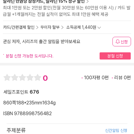
알라딘 만권당 삼성카드, 알라딘 15% 청구 할인
최대 1만원 또는 2만원 할인(전월 30만원 또는 60만원 이용 시) / 카드 발
급월 +1개월까지는 전월 실적이 없어도 최대 1만원 혜택 제공
카드/간편결제 할인
무이자 할부
소득공제 1,440원
관심 저자, 시리즈의 출간 알림을 받아보세요
신청
분철 신청 가능한 도서입니다.
분철 신청
0
100자평 0편
리뷰 0편
세일즈포인트
676
860쪽
188*235mm
1634g
ISBN 9788998756482
주제분류
신간알림 신청