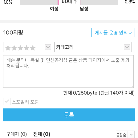
다룬다. 2. 바이폴라 트랜지스터 및 BJT 증폭기 회로와 FET 및 MO
60대
0.8%
1.0%
여성
남성
SFET 증폭기 회로의 이해(3장~6장) 바이폴라 트랜지스터의 구조
와 동작특성, 등가회로 및 BJT 증폭기의 동작을 다룬다. 또한 전계효
과 트랜지스터와 MOSFET를 중심으로 MOSFET 증폭기의 기본
100자평
게시물 운영 원칙
구조와 동작특성, 소신호 모델을 이용한 해석법 등을 다룬다. 3. 트랜
지스터 증폭기 회로의 구조와 동작(7장~10장) 차동 증폭기와 다단
카테고리
증폭기의 구조와 특성, 증폭기 회로를 구성하는 커패시터, 부귀환 증
폭기가 갖는 여러 가지 특성을 살펴본다. 4. 연산 증폭기 및 응용회로
의 이해(11장~12장) 연산 증폭기 회로의 해석과 설계에 기본이 되는
가상접지와 가상단락 등 중요한 개념과 다양한 아날로그 응용회로에
대해 살펴본다
현재
0
/280byte (한글 140자 이내)
스포일러 포함
등록
구매자 (0)
전체 (0)