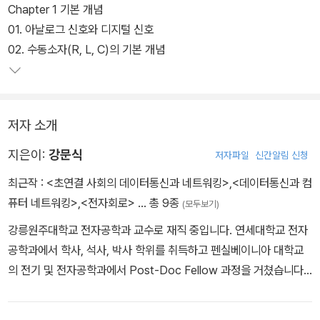
Chapter 1 기본 개념
01. 아날로그 신호와 디지털 신호
02. 수동소자(R, L, C)의 기본 개념
저자 소개
지은이:
강문식
저자파일
신간알림 신청
최근작 :
<초연결 사회의 데이터통신과 네트워킹>
,
<데이터통신과 컴
퓨터 네트워킹>
,
<전자회로>
… 총 9종
(모두보기)
강릉원주대학교 전자공학과 교수로 재직 중입니다. 연세대학교 전자
공학과에서 학사, 석사, 박사 학위를 취득하고 펜실베이니아 대학교
의 전기 및 전자공학과에서 Post-Doc Fellow 과정을 거쳤습니다.
퍼듀대학교의 전기 및 컴퓨터학과에서 객원연구교수로 공동연구를
수행했으며 일리노이 공과대학교의 전기 및 컴퓨터공학과에서 Rese