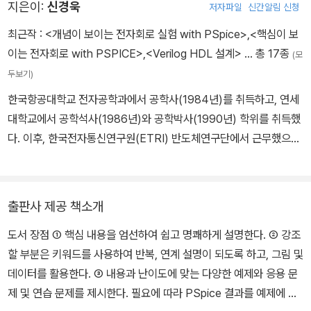
지은이:
신경욱
저자파일
신간알림 신청
arch Associate으로 차세대 모바일 네트워크 응용에 관한 연구를
수행했습니다. 주 관심 분야는 차세대 융합네트워크의 구조 및 최적
최근작 :
<개념이 보이는 전자회로 실험 with PSpice>
,
<핵심이 보
화, 무선 모바일 네트워크에서의 QoS 트래픽제어 및 보안 기법, 빅
이는 전자회로 with PSPICE>
,
<Verilog HDL 설계>
… 총 17종
(모
데이터 트래픽 모델링, 인공지능과 클라우드 컴퓨팅 기술 및 응용 등
두보기)
입니다. 2009년 IBC(International Biographical Center)로부터
한국항공대학교 전자공학과에서 공학사(1984년)를 취득하고, 연세
최상위 100대 공학자에 선정되었으며 2019년부터 대한전자공학회
대학교에서 공학석사(1986년)와 공학박사(1990년) 학위를 취득했
(IEIE) 부회장을 역임하고 있습니다. 국내외 저널과 학술회의에서 다
다. 이후, 한국전자통신연구원(ETRI) 반도체연구단에서 근무했으며,
수의 논문을 발표했으며 저서로는 『초고속정보통신과 프로토콜』(21
1991년 7월부터 현재까지 금오공과대학교 전자공학부 교수로 재직
세기사), 『컴퓨터 네트워크와 정보통신』(대영사), 『전자회로』(한빛아
중이다. 일리노이 주립대학교 전기 및 컴퓨터공학과(1995), 캘리포
카데미), 『New 데이터통신과 네트워킹』(한빛아카데미) 등이 있습니
니아 주립대학교 전기 및 컴퓨터공학과(2003), 조지아텍 전기 및 컴
다.
출판사 제공 책소개
퓨터공학과 (2013)에서 방문연구를 수행했으며, 연구 분야는 디지털
도서 장점 ① 핵심 내용을 엄선하여 쉽고 명쾌하게 설명한다. ② 강조
집적회로 설계, 정보보안 회로 설계 및 보안 SoC 설계 등이다.
할 부분은 키워드를 사용하여 반복, 연계 설명이 되도록 하고, 그림 및
데이터를 활용한다. ③ 내용과 난이도에 맞는 다양한 예제와 응용 문
제 및 연습 문제를 제시한다. 필요에 따라 PSpice 결과를 예제에 활