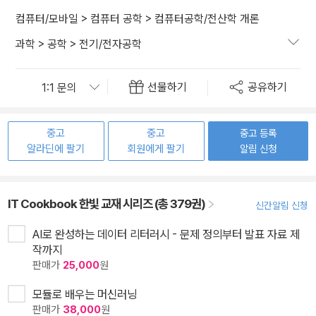
컴퓨터/모바일
>
컴퓨터 공학
>
컴퓨터공학/전산학 개론
과학
>
공학
>
전기/전자공학
선물하기
공유하기
중고
중고
중고 등록
알라딘에 팔기
회원에게 팔기
알림 신청
IT Cookbook 한빛 교재 시리즈 (총 379권)
신간알림 신청
AI로 완성하는 데이터 리터러시 - 문제 정의부터 발표 자료 제
작까지
판매가
25,000
원
모듈로 배우는 머신러닝
판매가
38,000
원