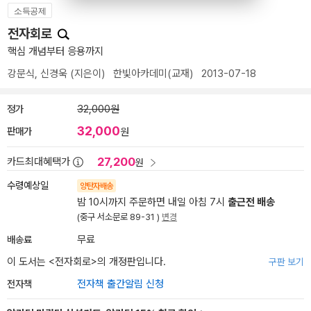
소득공제
전자회로
핵심 개념부터 응용까지
강문식
,
신경욱
(지은이)
한빛아카데미(교재)
2013-07-18
정가
32,000원
32,000
판매가
원
27,200
카드최대혜택가
원
수령예상일
양탄자배송
밤 10시까지 주문하면 내일 아침 7시
출근전 배송
(중구 서소문로 89-31 )
변경
배송료
무료
이 도서는 <
전자회로
>의 개정판입니다.
구판 보기
전자책
전자책 출간알림 신청