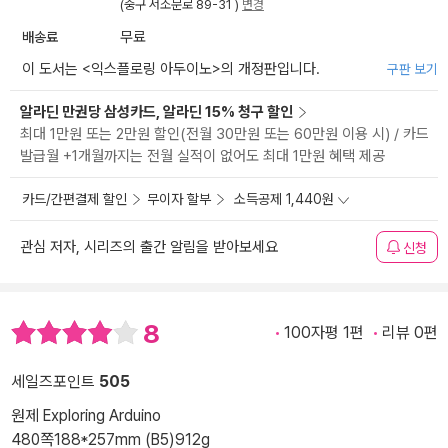
(중구 서소문로 89-31 )
변경
배송료
무료
이 도서는 <
익스플로링 아두이노
>의 개정판입니다.
구판 보기
알라딘 만권당 삼성카드, 알라딘 15% 청구 할인
최대 1만원 또는 2만원 할인(전월 30만원 또는 60만원 이용 시) / 카드
발급월 +1개월까지는 전월 실적이 없어도 최대 1만원 혜택 제공
카드/간편결제 할인
무이자 할부
소득공제 1,440원
관심 저자, 시리즈의 출간 알림을 받아보세요
신청
8
100자평 1편
리뷰 0편
세일즈포인트
505
원제 Exploring Arduino
480쪽
188*257mm (B5)
912g