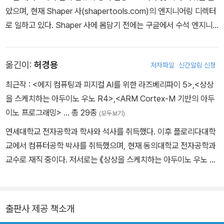
았으며, 현재 Shaper 사(shapertools.com)의 엔지니어링 디렉터
로 일하고 있다. Shaper 사에 몸담기 전에는 구글에서 수석 엔지니
어로 근무하며 구글 글래스를 포함한 여러 제품을 개발했다. 그의 글
과 동영상은 전기공학 및 임베디드 소프트웨어 설계를 배우고자 하는
옮긴이:
허경용
저자파일
신간알림 신청
수백만 명의 사람들이 사용하고 있으며, 『익스플로링 아두이노』는 여
러 언어로 번역되어 전 세계에서 교재로 사용되고 있다.
최근작 :
<에지 컴퓨팅과 피지컬 AI를 위한 라즈베리파이 5>
,
<상상
을 스케치하는 아두이노 우노 R4>
,
<ARM Cortex-M 기반의 아두
이노 프로그래밍>
… 총 29종
(모두보기)
연세대학교 전자공학과 학사와 석사를 취득했다. 이후 플로리다대학
교에서 컴퓨터공학 박사를 취득했으며, 현재 동의대학교 전자공학과
교수로 재직 중이다. 저서로는 《상상을 스케치하는 아두이노 우노 R
4》(2024), 《ARM Cortex-M 기반의 아두이노 프로그래밍》(202
3), 《라즈베리파이 피코, 마이크로파이썬을 만나다》(2022), 《아두
이노 바이블(vol 1.~vol 4.)》(2021), 《허교수의 ARM Mbed 프로
출판사 제공 책소개
그래밍 입문》(2019), 《사물인터넷을 위한 ESP8266 프로그래밍》