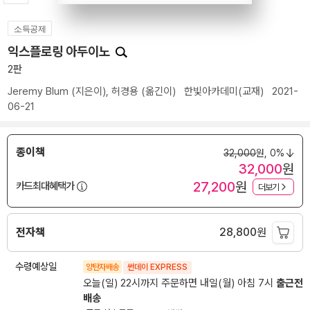
소득공제
익스플로링 아두이노
2판
Jeremy Blum
(지은이),
허경용
(옮긴이)
한빛아카데미(교재)
2021-
06-21
종이책
32,000
원,
0%
32,000
원
27,200
원
카드최대혜택가
더보기
전자책
28,800
원
수령예상일
양탄자배송
썬데이 EXPRESS
오늘(일) 22시까지 주문하면 내일(월) 아침 7시
출근전
배송