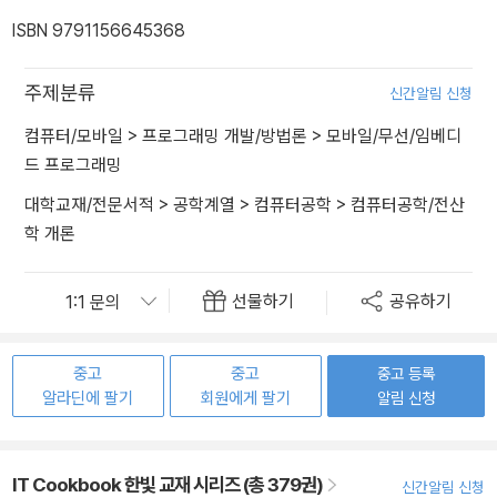
ISBN 9791156645368
주제분류
신간알림 신청
컴퓨터/모바일
>
프로그래밍 개발/방법론
>
모바일/무선/임베디
드 프로그래밍
대학교재/전문서적
>
공학계열
>
컴퓨터공학
>
컴퓨터공학/전산
학 개론
선물하기
공유하기
중고
중고
중고 등록
알라딘에 팔기
회원에게 팔기
알림 신청
IT Cookbook 한빛 교재 시리즈 (총 379권)
신간알림 신청