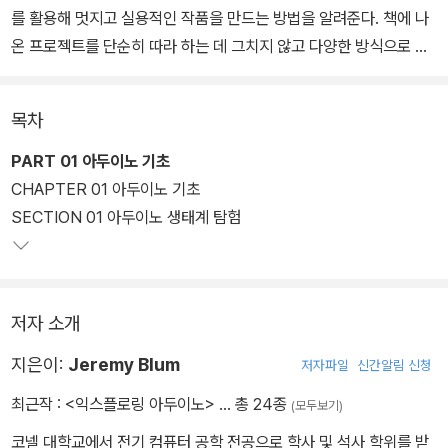
를 활용해 멋지고 실용적인 작품을 만드는 방법을 알려준다. 책에 나
온 프로젝트를 단순히 따라 하는 데 그치지 않고 다양한 방식으로 응
용해 볼 수 있도록 전자·컴퓨터 공학·하드웨어 제어에 관한 공학적 원
리도 명확하게 설명한다.
목차
PART 01 아두이노 기초
CHAPTER 01 아두이노 기초
SECTION 01 아두이노 생태계 탐험
저자 소개
지은이:
Jeremy Blum
저자파일
신간알림 신청
최근작 :
<익스플로링 아두이노>
… 총 24종
(모두보기)
코넬 대학교에서 전기 컴퓨터 공학 전공으로 학사 및 석사 학위를 받