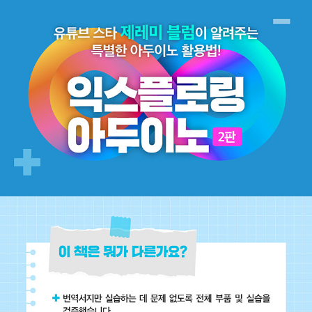
(2017), 《사물인터넷을 품은 아두이노》(이상 제이펍, 2016), 《따라
하면서 배우는 마이크로컨트롤러》(2019), 《따라 하면서 배우는 아
두이노》(이상 한빛아카데미, 2016) 등이 있다. 운영 카페 : http://c
afe.naver.com/sketchurimagination