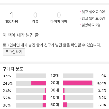
책에 나온 프로젝트를 단순히 따라 하는 데 그치지 않고 다양한 방식
으로 응용해 볼 수 있도록 전자·컴퓨터 공학·하드웨어 제어에 관한 공
읽고 싶어요 0명
1
0
0
학적 원리도 명확하게 설명한다. 가까운 미래에 우리는 언제 어디에
읽고 있어요 0명
100자평
리뷰
마이페이퍼
서나 아두이노를 접하게 될 것이며, 이 책이 그러한 미래를 준비하기
읽었어요 2명
위한 시작점이 되어줄 것이다. [2판의 특징] - 무선 통신을 비롯한 신
이 책에 내가 남긴 글
규 내용 추가 및 설명 보완 - 프로젝트 진행을 위한 상세한 과정 설명
과 회로도 제시 - 실습을 직접 따라 해 볼 수 있도록 소스 코드 제공 -
로그인하면 내가 남긴 글과 친구가 남긴 글을 확인할 수 있습니다.
모든 프로젝트 예제에 대한 데모 동영상 제공
로그인하기
구매자 분포
10대
0%
0.4%
20대
47.4%
24.5%
30대
2.4%
2.4%
40대
3.2%
5.2%
50대
6.0%
6.0%