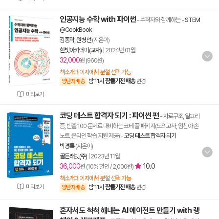
인공지능 수학 with 파이썬
- 수학자와 함께하는
-
STEM
@CookBook
김종락
,
원병선
(지은이)
한빛아카데미(교재)
|
2024년 01월
32,000
원 (960원)
책소개페이지에서 분철 선택 가능
밤 11시
잠들기전 배송
양탄자배송
변경
미리보기
코딩 테스트 합격자 되기 : 파이썬 편
- 자료구조, 알고리
즘, 빈출 100 문제로 대비하는 코테 풀 패키지(모의고사, 엄친아 손
노트, 온라인 학습 지원 제공)
-
코딩 테스트 합격자 되기
박경록
(지은이)
골든래빗(주)
|
2023년 11월
36,000
10.0
원 (10% 할인 / 2,000원)
책소개페이지에서 분철 선택 가능
미리보기
밤 11시
잠들기전 배송
양탄자배송
변경
혼자서도 척척 해내는 AI 에이전트 만들기 with 랭