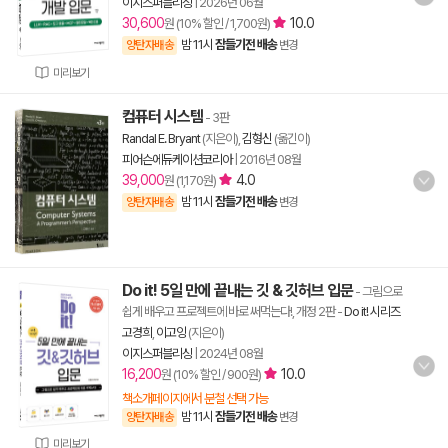
이지스퍼블리싱
|
2026년 06월
30,600
10.0
원 (10% 할인 / 1,700원)
밤 11시
잠들기전 배송
양탄자배송
변경
미리보기
컴퓨터 시스템
- 3판
Randal E. Bryant
(지은이),
김형신
(옮긴이)
피어슨에듀케이션코리아
|
2016년 08월
39,000
4.0
원 (1,170원)
밤 11시
잠들기전 배송
양탄자배송
변경
Do it! 5일 만에 끝내는 깃 & 깃허브 입문
- 그림으로
쉽게 배우고 프로젝트에 바로 써먹는다!, 개정 2판
-
Do it! 시리즈
고경희
,
이고잉
(지은이)
이지스퍼블리싱
|
2024년 08월
16,200
10.0
원 (10% 할인 / 900원)
책소개페이지에서 분철 선택 가능
밤 11시
잠들기전 배송
양탄자배송
변경
미리보기