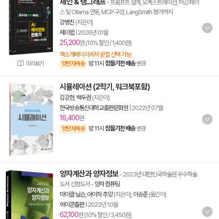
체인 & 랭그래프
- 프롬프트 설계, 오케스트레이션, 허깅 페이
스 및 Ollama 연동, MCP 구성, LangSmith 평가까지
강병진
(지은이)
제이펍
|
2026년 01월
25,200
원 (10% 할인 / 1,400원)
책소개페이지에서 분철 선택 가능
밤 11시
잠들기전 배송
미리보기
양탄자배송
변경
시뮬레이션 (2학기, 워크북포함)
김강현
,
백두권
(지은이)
한국방송통신대학교출판문화원
|
2022년 07월
16,400
원
밤 11시
잠들기전 배송
양탄자배송
변경
양자계산과 양자정보
- 2023년 대한민국학술원 우수학술
도서 선정도서
-
양자 컴퓨팅
마이클 닐슨
,
아이작 추앙
(지은이),
이승준
(옮긴이)
에이콘출판
|
2022년 10월
62,100
원 (10% 할인 / 3,450원)