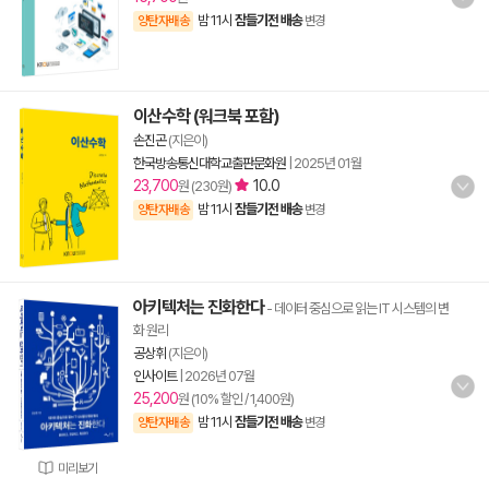
밤 11시
잠들기전 배송
양탄자배송
변경
이산수학 (워크북 포함)
손진곤
(지은이)
한국방송통신대학교출판문화원
|
2025년 01월
23,700
10.0
원 (230원)
밤 11시
잠들기전 배송
양탄자배송
변경
아키텍처는 진화한다
- 데이터 중심으로 읽는 IT 시스템의 변
화 원리
공상휘
(지은이)
인사이트
|
2026년 07월
25,200
원 (10% 할인 / 1,400원)
밤 11시
잠들기전 배송
양탄자배송
변경
미리보기