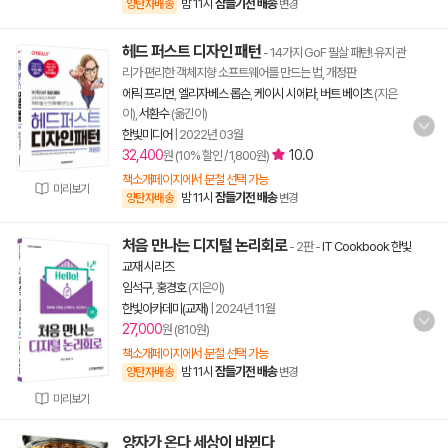
밤 11시
잠들기전 배송
양탄자배송
변경
헤드 퍼스트 디자인 패턴
- 14가지 GoF 필살 패턴! 유지 관
리가 편리한 객체지향 소프트웨어를 만드는 법, 개정판
에릭 프리먼
,
엘리자베스 롭슨
,
케이시 시에라
,
버트 베이츠
(지은
이),
서환수
(옮긴이)
한빛미디어
|
2022년 03월
32,400
10.0
원 (10% 할인 / 1,800원)
책소개페이지에서 분철 선택 가능
미리보기
밤 11시
잠들기전 배송
양탄자배송
변경
처음 만나는 디지털 논리회로
- 2판
-
IT Cookbook 한빛
교재 시리즈
임석구
,
홍경호
(지은이)
한빛아카데미(교재)
|
2024년 11월
27,000
원 (810원)
책소개페이지에서 분철 선택 가능
밤 11시
잠들기전 배송
양탄자배송
변경
미리보기
양자가 온다 세상이 바뀐다