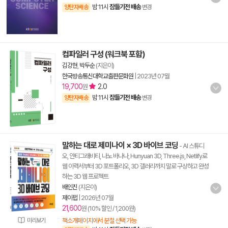
밤 11시
잠들기전 배송
양탄자배송
변경
컴파일러 구성 (워크북 포함)
김강현
,
박두순
(지은이)
한국방송통신대학교출판문화원
|
2023년 07월
19,700
2.0
원
밤 11시
잠들기전 배송
양탄자배송
변경
말하는 대로 제미나이 × 3D 바이브 코딩
- AI 스튜디
오, 안티그래비티, 나노 바나나, Hunyuan 3D, Three.js, Netlify로
웹 이력서부터 3D 포트폴리오, 3D 갤러리까지 말로 구상하고 완성
하는 3D 웹 프로젝트
배인진
(지은이)
제이펍
|
2026년 07월
21,600
원 (10% 할인 / 1,200원)
미리보기
책소개페이지에서 분철 선택 가능