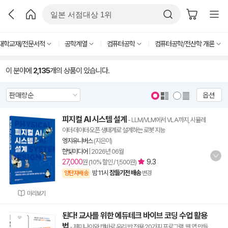
대학교재/전문서적
공학계열
컴퓨터공학
컴퓨터공학/전산학 개론
이 분야에
2,135
개의 상품이 있습니다.
옵션
피지컬 AI 시스템 설계
- LLM/VLM에서 VLA까지, 시뮬레
이터·데이터·오픈 생태계로 설계하는 로봇 지능
엥지유니버스
(지은이)
한빛미디어
|
2026년 06월
27,000
9.3
원 (10% 할인 / 1,500원)
밤 11시
잠들기전 배송
양탄자배송
변경
미리보기
된다! 교사를 위한 에듀테크 바이브 코딩 수업 활용
법
- 제미나이와 캔바로 우리 반 전용 20가지 프로그램, 웹 앱 만들