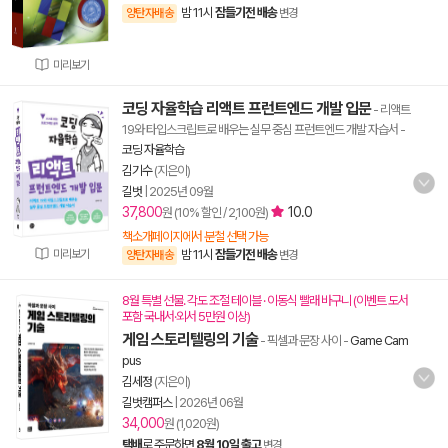
밤 11시
잠들기전 배송
양탄자배송
변경
미리보기
코딩 자율학습 리액트 프런트엔드 개발 입문
- 리액트
19와 타입스크립트로 배우는 실무 중심 프런트엔드 개발 자습서
-
코딩 자율학습
김기수
(지은이)
길벗
|
2025년 09월
37,800
10.0
원 (10% 할인 / 2,100원)
책소개페이지에서 분철 선택 가능
미리보기
밤 11시
잠들기전 배송
양탄자배송
변경
8월 특별 선물. 각도 조절 테이블 · 이동식 빨래 바구니 (이벤트 도서
포함 국내서·외서 5만원 이상)
게임 스토리텔링의 기술
- 픽셀과 문장 사이
-
Game Cam
pus
김세정
(지은이)
길벗캠퍼스
|
2026년 06월
34,000
원 (1,020원)
택배
로 주문하면
8월 10일 출고
변경