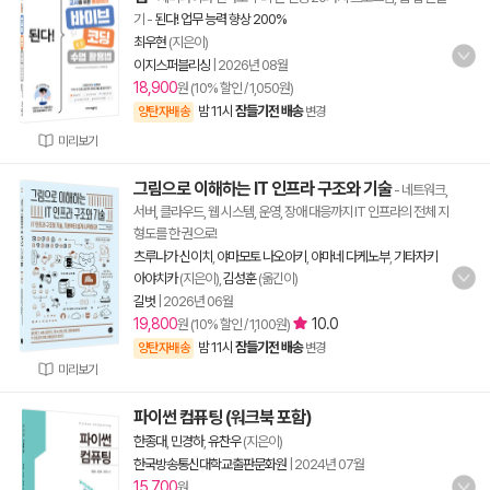
기
-
된다! 업무 능력 향상 200%
최우현
(지은이)
이지스퍼블리싱
|
2026년 08월
18,900
원 (10% 할인 / 1,050원)
밤 11시
잠들기전 배송
양탄자배송
변경
미리보기
그림으로 이해하는 IT 인프라 구조와 기술
- 네트워크,
서버, 클라우드, 웹 시스템, 운영, 장애 대응까지 IT 인프라의 전체 지
형도를 한 권으로!
츠루나가 신이치
,
야마모토 나오아키
,
야마네 다케노부
,
기타자키
아야치카
(지은이),
김성훈
(옮긴이)
길벗
|
2026년 06월
19,800
10.0
원 (10% 할인 / 1,100원)
밤 11시
잠들기전 배송
양탄자배송
변경
미리보기
파이썬 컴퓨팅 (워크북 포함)
한종대
,
민경하
,
유찬우
(지은이)
한국방송통신대학교출판문화원
|
2024년 07월
15,700
원