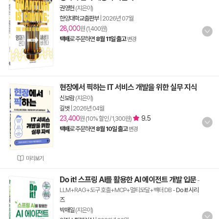
권영헌
(지은이)
한양대학교출판부
|
2026년 07월
28,000
원 (1,400원)
택배
로 주문하면
8월 11일 출고
변경
현장에서 픽하는 IT 서비스 개발을 위한 실무 지식
신보람
(지은이)
길벗
|
2026년 04월
23,400
9.5
원 (10% 할인 / 1,300원)
택배
로 주문하면
8월 10일 출고
변경
미리보기
Do it! 스프링 AI를 활용한 AI 에이전트 개발 입문
-
LLM+RAG+도구 호출+MCP+멀티모달+벡터 DB
-
Do it! 시리
즈
박매일
(지은이)