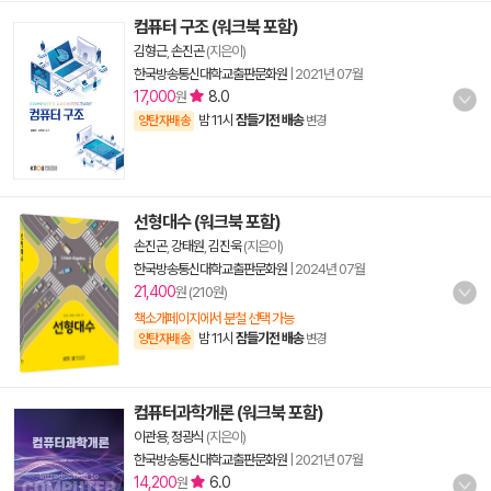
컴퓨터 구조 (워크북 포함)
김형근
,
손진곤
(지은이)
한국방송통신대학교출판문화원
|
2021년 07월
17,000
8.0
원
밤 11시
잠들기전 배송
양탄자배송
변경
선형대수 (워크북 포함)
손진곤
,
강태원
,
김진욱
(지은이)
한국방송통신대학교출판문화원
|
2024년 07월
21,400
원 (210원)
책소개페이지에서 분철 선택 가능
밤 11시
잠들기전 배송
양탄자배송
변경
컴퓨터과학개론 (워크북 포함)
이관용
,
정광식
(지은이)
한국방송통신대학교출판문화원
|
2021년 07월
14,200
6.0
원