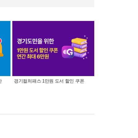
간
경기컬처패스 1만원 도서 할인 쿠폰
삼성카드가 쏜다! 알라