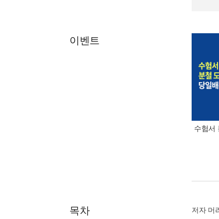
이벤트
수험서 
목차
저자 머