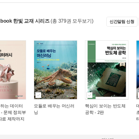
okbook 한빛 교재 시리즈
(총 379권 모두보기)
신간알림 신청
성하는 데이터
모듈로 배우는 머신러
핵심이 보이는 반도체
- 문제 정의부
닝
공학
- 2판
 자료 제작까지