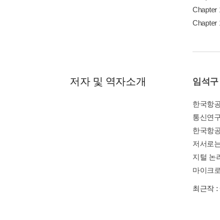
Chapte
Chapte
저자 및 역자소개
임석구
한국항공
통신연구
한국항공
저서로는 
지털 논리
마이크로.
최근작 :