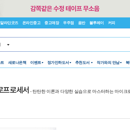
알라딘굿즈
온라인중고
중고매장
우주점
음반
블루레이
커피
서
스트
새로나온책
이벤트
정가인하도서
추천도서
작가와의 만남
북
크로프로세서
- 탄탄한 이론과 다양한 실습으로 마스터하는 마이