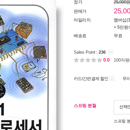
정가
25,000
25,0
판매가
마일리지
멤버십(3
+ 5만원
배송료
무료
Sales Point :
236
0.0
100자평(
카드/간편결제 할인
무이
스프링 분철
선택
스프링 