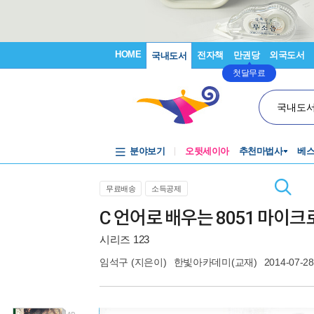
HOME
전자책
만권당
외국도서
국내도서
첫달무료
국내도
분야보기
오뒷세이아
추천마법사
베
무료배송
소득공제
C 언어로 배우는 8051 마이
시리즈 123
임석구
(지은이)
한빛아카데미(교재)
2014-07-28