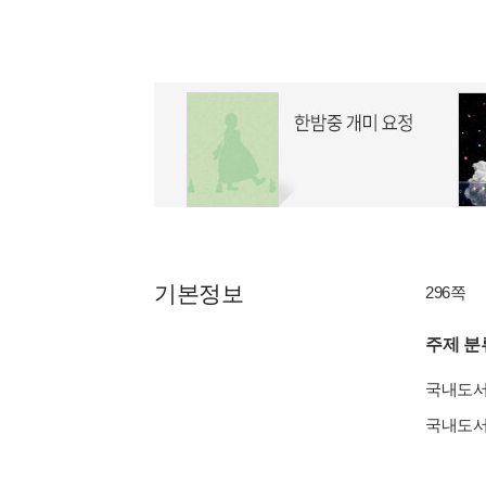
기본정보
296쪽
주제 분
국내도
국내도