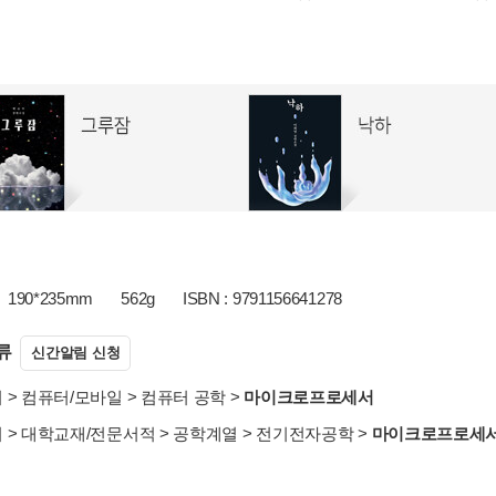
190*235mm
562g
ISBN : 9791156641278
류
신간알림 신청
서
>
컴퓨터/모바일
>
컴퓨터 공학
>
마이크로프로세서
서
>
대학교재/전문서적
>
공학계열
>
전기전자공학
>
마이크로프로세