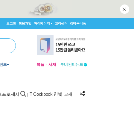
로그인
회원가입
마이페이지
고객센터
장바구니
(0)
투비컨티뉴드
펀드
북플
서재
창작플랫폼
투비컨티뉴드
크로프로세서
IT Cookbook 한빛 교재
|