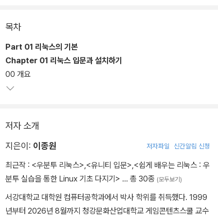
구축 능력까지 키울 수 있도록 했다. 실습 예제를 따라해보기와 혼자
해보기 두 트랙으로 제시하여 반복 학습할 수 있기 때문에 독학용으
목차
로도 충분히 활용할 수 있다.
Part 01 리눅스의 기본
Chapter 01 리눅스 입문과 설치하기
00 개요
저자 소개
지은이:
이종원
저자파일
신간알림 신청
최근작 :
<우분투 리눅스>
,
<유니티 입문>
,
<쉽게 배우는 리눅스 : 우
분투 실습을 통한 Linux 기초 다지기>
… 총 30종
(모두보기)
서강대학교 대학원 컴퓨터공학과에서 박사 학위를 취득했다. 1999
년부터 2026년 8월까지 청강문화산업대학교 게임콘텐츠스쿨 교수