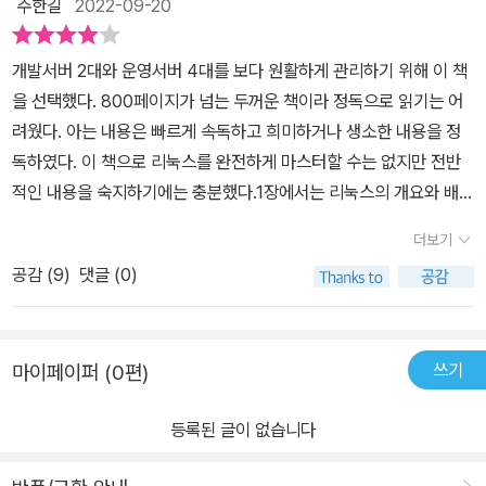
주한길
2022-09-20
개발서버 2대와 운영서버 4대를 보다 원활하게 관리하기 위해 이 책
을 선택했다. 800페이지가 넘는 두꺼운 책이라 정독으로 읽기는 어
려웠다. 아는 내용은 빠르게 속독하고 희미하거나 생소한 내용을 정
독하였다. 이 책으로 리눅스를 완전하게 마스터할 수는 없지만 전반
적인 내용을 숙지하기에는 충분했다.1장에서는 리눅스의 개요와 배
경, 그리고 발전 과정에 대해 살펴보고 가상머신에서 리눅스를 설치
더보기
하는 과정을 설명한다. 2~6장에서는 리눅스를 사용하기 위한 기본
공감 (
9
)
댓글 (0)
명령어를 배우고 배시 셀의 사용법과 파일, 프로세스에 대해 설명한
다. 7~10장에서는 시스템을 관리하는데 필요한 명령어를 배우고 패
키지 설치와 소스를 컴파일하는 방법을 배운다. 11~14장에서는 네트
쓰기
마이페이퍼 (0편)
워크와 관련된 명령어를 배우고 Telnet, SSH, VNC, FTP, Web 서
버, DB 서버를 설치하는 방법과 설정을 구성하는 법에 대해 배운다.
등록된 글이 없습니다
15장에서는 리눅스 보안의 기본적인 내용을 배우고 16장에서는 배운
것을 토대로 리눅스 시스템을 구축하는 프로젝트를 수행한다. 그림과