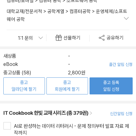
컴퓨터/모바일
>
컴퓨터 공학
>
소프트웨어 공학
대학교재/전문서적
>
공학계열
>
컴퓨터공학
>
운영체제/소프트
웨어 공학
선물하기
공유하기
새상품
-
eBook
-
출간 알림 신청
중고상품 (58)
2,800원
중고
중고
중고 등록
알라딘에 팔기
회원에게 팔기
알림 신청
IT Cookbook 한빛 교재 시리즈 (총 379권)
신간알림 신청
AI로 완성하는 데이터 리터러시 - 문제 정의부터 발표 자료 제
작까지