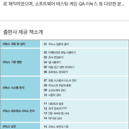
로 재직하였으며, 소프트웨어 테스팅·게임 QA·리눅스 등 다양한 분야
를 가르쳤다. 주요 저서로는 『유니티 입문』(한빛아카데미, 2026),
『쉽게 배우는 리눅스』(한빛아카데미, 2024), 『로키 리눅스』(한빛아
카데미, 2024), 『난생처음 앱 인벤터』(한빛아카데미, 2023) 등이
출판사 제공 책소개
있다.