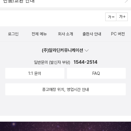
반품/교환 안내
설명의 배분도 적절했고 전반적인 내용이 충실하여 학원이나 대학교
교재로 사용하여도 좋을거 같다. 페도라 리눅스를 학습하려는 사람이
나 페도라 리눅스를 사용하여 시스템을 구축하려는 사람에게 이 책을
추천해 본다.
로그인
전체 메뉴
회사 소개
출판사 안내
PC 버전
(주)알라딘커뮤니케이션
1544-2514
일반문의 (발신자 부담)
1:1 문의
FAQ
중고매장 위치, 영업시간 안내