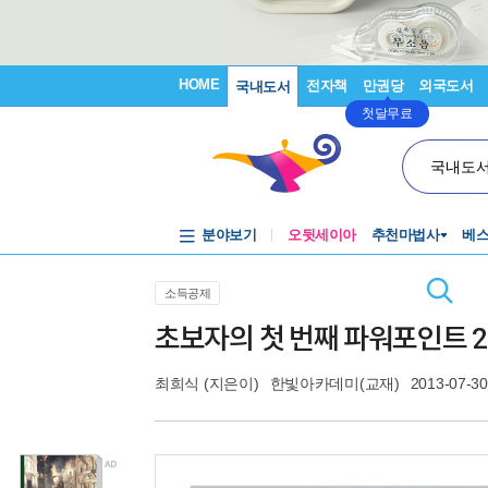
HOME
전자책
만권당
외국도서
국내도서
첫달무료
국내도
분야보기
오뒷세이아
추천마법사
베
소득공제
초보자의 첫 번째 파워포인트 2
최희식
(지은이)
한빛아카데미(교재)
2013-07-30