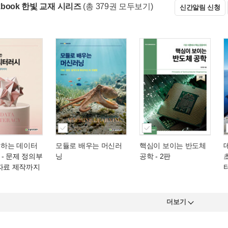
okbook 한빛 교재 시리즈
(총 379권 모두보기)
신간알림 신청
성하는 데이터
모듈로 배우는 머신러
핵심이 보이는 반도체
- 문제 정의부
닝
공학
- 2판
 자료 제작까지
더보기