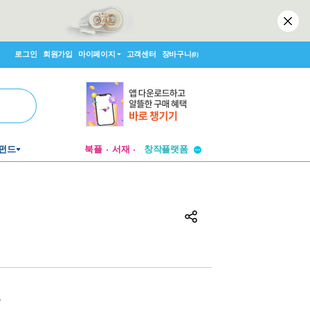
로그인
회원가입
마이페이지
고객센터
장바구니
(0)
투비컨티뉴드
펀드
북플
서재
창작플랫폼
투비컨티뉴드
원