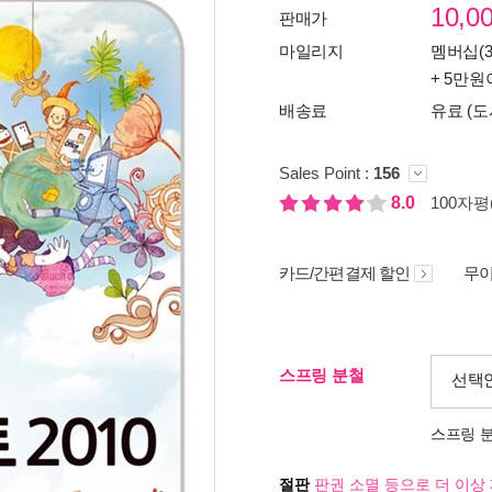
10,0
판매가
마일리지
멤버십(3
+ 5만원
배송료
유료 (도
Sales Point :
156
8.0
100자평(
카드/간편결제 할인
무이
스프링 분철
선택
스프링 
절판
판권 소멸 등으로 더 이상 