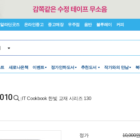
알라딘굿즈
온라인중고
중고매장
우주점
음반
블루레이
커피
서
스트
새로나온책
이벤트
정가인하도서
추천도서
작가와의 만남
북
010
IT Cookbook 한빛 교재 시리즈 130
|
정가
10,000