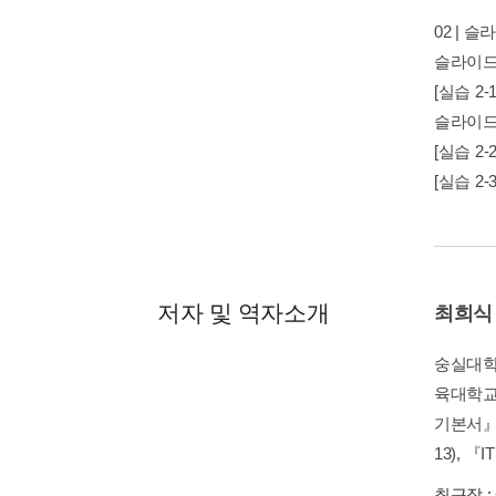
02 | 
슬라이드
[실습 2
슬라이드
[실습 2
[실습 2
저자 및 역자소개
최희식
숭실대학
육대학교,
기본서』(
13), 『I
최근작 :