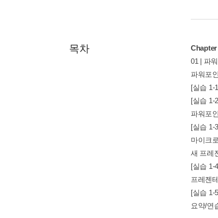
목차
Chapte
01 | 
파워포인트
[실습 1
[실습 1
파워포인
[실습 1
마이크로
새 프레
[실습 1
프레젠테
[실습 1
요약/연