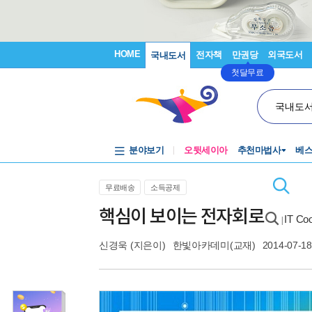
HOME
전자책
만권당
외국도서
국내도서
첫달무료
국내도
분야보기
오뒷세이아
추천마법사
베
무료배송
소득공제
핵심이 보이는 전자회로
IT C
|
신경욱
(지은이)
한빛아카데미(교재)
2014-07-18