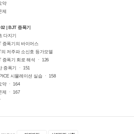
요약
문제
 02 | BJT 증폭기
초 다지기
JT 증폭기의 바이어스
JT의 저주파 소신호 등가모델
JT 증폭기 회로 해석 ㆍ 126
단 증폭기 ㆍ 151
SPICE 시뮬레이션 실습 ㆍ 158
약 ㆍ 164
제 ㆍ 167