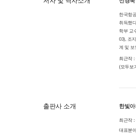
저자 및 역자소개
신경욱
한국항공
취득했다
학부 교
03), 
계 및 보안
최근작 :
(모두보
출판사 소개
한빛아
최근작 :
대표분야 