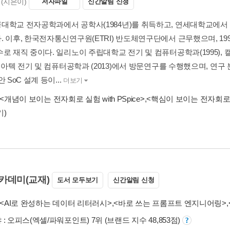
(지은이)
저자파일
신간알림 신청
대학교 전자공학과에서 공학사(1984년)를 취득하고, 연세대학교에서 공학
. 이후, 한국전자통신연구원(ETRI) 반도체연구단에서 근무했으며, 1
수로 재직 중이다. 일리노이 주립대학교 전기 및 컴퓨터공학과(1995),
조지아텍 전기 및 컴퓨터공학과 (2013)에서 방문연구를 수행했으며, 연
 SoC 설계 등이...
더보기
<개념이 보이는 전자회로 실험 with PSpice>
,
<핵심이 보이는 전자회로 wi
기)
카데미(교재)
도서 모두보기
신간알림 신청
<AI로 완성하는 데이터 리터러시>
,
<바로 쓰는 프롬프트 엔지니어링>
,
: 오피스(엑셀/파워포인트) 7위 (브랜드 지수 48,853점)