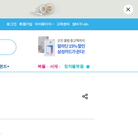
로그인
회원가입
마이페이지
고객센터
장바구니
(0)
투비컨티뉴드
펀드
북플
서재
창작플랫폼
투비컨티뉴드
원