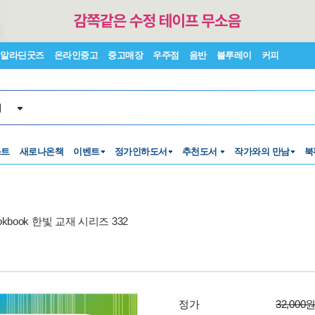
알라딘굿즈
온라인중고
중고매장
우주점
음반
블루레이
커피
서
스트
새로나온책
이벤트
정가인하도서
추천도서
작가와의 만남
북
ookbook 한빛 교재 시리즈 332
정가
32,000