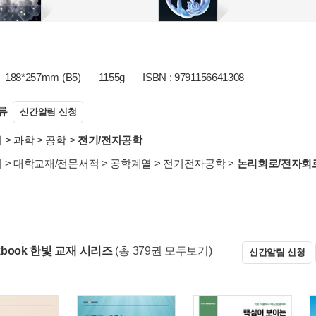
188*257mm (B5)
1155g
ISBN : 9791156641308
류
신간알림 신청
서
>
과학
>
공학
>
전기/전자공학
서
>
대학교재/전문서적
>
공학계열
>
전기전자공학
>
논리회로/전자회
okbook 한빛 교재 시리즈
(총 379권 모두보기)
신간알림 신청