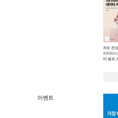
AI로 완
리터러시
터 발표
이벤트