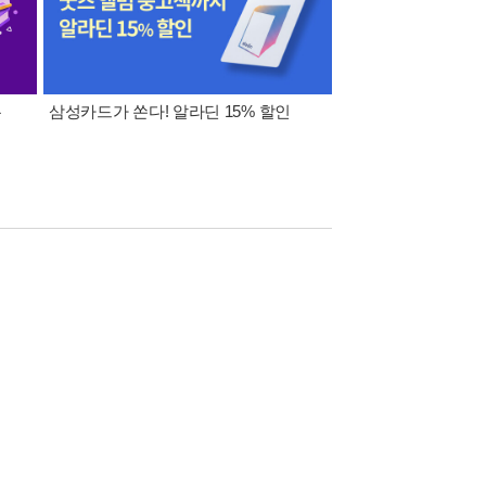
폰
삼성카드가 쏜다! 알라딘 15% 할인
이 달의 적립금 혜택