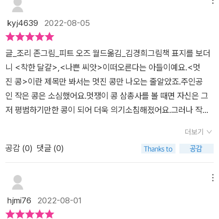
을 키우는 방법을 알려주는 책입니다. 본 서평은 해당 출판사로부
양새가 콩을 생각나게도 해요. ㅇ에 들어간 미소가 이 책의 주제
터 도서를 제공받아작성한 글입니다.
kyj4639
2022-08-05
를 잘 담고 있어요.질문 1: 어떤 사람이 멋져 보이나요?책을 읽기
전, 제목을 보고 이야기해볼까요? '당신은 어떤 사람이 멋져 보이
나요?' 책을 보기 전, 내가 생각한 '멋진 사람'에 대해 정의를 내려
글_조리 존그림_피트 오즈 월드옮김_김경희그림책 표지를 보더
보면 좋을 것 같아요. 책 속 내용이 나의 정의와 같은지, 아니면
니 <착한 달걀>,<나쁜 씨앗>이떠오른다는 아들이예요.<멋
내 정의에 무언가를 더해줄지 알아볼 수 있을 거예요.2단계: 면지
진 콩>이란 제목만 봐서는 멋진 콩만 나오는 줄알았죠.주인공
살펴보기조리 존 작가님의 그림책에서는 면지를 꼭 살펴 봐야 해
인 작은 콩은 소심했어요.멋쟁이 콩 삼총사를 볼 때면 자신은 그
요. 등장인물들이 면지에 등장하기 때문이에요.ㅎㅎ 특히 <멋진
저 평범하기만한 콩이 되어 더욱 의기소침해졌어요.그러나 작
콩>은 앞 뒤의 면지가 아주 미세하게 달라요. 면지에서 바뀐 점
은 콩도 멋있어 지려고 노력했어요.당당한 표정과 걸음걸이, 멋
더보기
을 찾아보고 왜 바뀌었을지도 생각해보면 좋겠죠? 지금 이 선글
진 옷과 선글라스까지따라해 보았지만 모두 어울리지 않았어요.
공감 (
0
)
댓글 (0)
라스를 낀 콩들을 유심히 봐주세요. : )3단계. 속표지 살피기속표
그러다가 결국 작은 콩은 자신감을 잃고 말아요.외모로 모든게 판
지에 있는 이 콩들은 누구일까요? 선글라스를 끼고 한껏 멋을 부
단될거라는 생각이 잘못됐다는 걸알게 되는 그림책이였어요.외
린 콩들! 이 콩들이 바로 멋진 콩인 걸까요? 내지를 읽기 전, 속표
면이 아니라 내면이 멋진 사람이 정말 멋진 사람이라는 것을요.우
메뉴
지에 나오는 콩들이 누구일지 이야기해보면 좋을 것 같아요. 저는
리 주위를 둘러보면 자신감이 가득찬 친구들과주눅이 들어 있
hjmi76
2022-08-01
처음에 이 콩들이 나쁜 콩들인 줄 알았어요...ㅎㅋㅋㅋ4단계. 내
는 친구들을 볼 수 있어요.우리아기가 의기소침해 있는 친구를 본