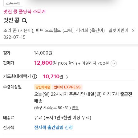
소득공제
멋진 콩 폴딩북 스티커
멋진 콩
조리 존
(지은이),
피트 오즈월드
(그림),
김경희
(옮긴이)
길벗어린이
2
022-07-15
정가
14,000원
12,600
판매가
원
(10% 할인) +
마일리지 700원
10,710
카드최대혜택가
원
수령예상일
양탄자배송
썬데이 EXPRESS
오늘(일) 22시까지 주문하면 내일(월) 아침 7시
출근전
배송
(중구 서소문로 89-31 )
변경
배송료
유료 (도서 1만5천원 이상 무료)
전자책
전자책 출간알림 신청