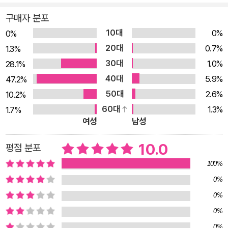
채로 학교생활을 하던 소심한 콩에게 놀라운 일이 일어나요. 곤란
구매자 분포
한 상황에 처했을 때 다른 친구들의 도움을 받고 그 경험을 통해
10대
0%
0%
진정한 멋은 외모가 아닌 마음에 있다는 걸 깨닫게 된 거예요. 이
20대
0.7%
1.3%
제, 예전처럼 삼총사와 함께일 때도, 혼자서도, 충분히 빛나는 멋
30대
1.0%
28.1%
진 콩이 되지요. 《멋진 콩》에 나오는 멋쟁이 삼총사와 작은 콩은
40대
5.9%
47.2%
각기 다른 개성을 가진 콩들이에요. 길쭉하기도 하고 동그랗기도
50대
2.6%
10.2%
하고 빨갛기도 하고 노랗기도 하고, 소심하기도 하고 외향적이기
60대
1.3%
1.7%
도 하고요. 이렇게 외모도 성격도 모두 제각각이었지만 결국 모두
여성
남성
가 멋진 콩이 되는 마지막 장면은 우리도 누구나 멋져질 수 있다
10.0
평점 분포
고 이야기하고 있어요. 진짜 멋진 건 화려하게 치장된 겉모습에서
나오는 것이 아니라, 다른 사람과 나를 비교하지 않고, 스스로 자
100%
신감을 가질 때 나오니까요. 지금도 충분히 멋진 우리를 더 멋지
0%
게 해 주는 건, 바로! 상대를 배려하는 따뜻한 말과 친절한 미소
0%
아이들은 어느 순간부터 자신과 타인의 외모에 대해 주관적으로
0%
인식하게 되고, 자연스럽게 또래 친구들에게 인정받고 인기를 얻
0%