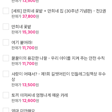
판매가
13,500
원
[세트] 만희네 꽃밭 + 만희네 집 (30주년 기념판) - 전2권
판매가
37,800
원
만희네 꽃밭
판매가
15,300
원
여기 붙어라!
판매가
11,700
원
꿀꿀이의 용감한 나팔 - 우리 아이를 지켜 주는 안전 수칙
판매가
11,700
원
사랑이 어때서? - 제1회 길벗어린이 민들레그림책상 우수
상
판매가
13,500
원
토끼 아저씨네 엄청나게 매운 카레
판매가
12,600
원
엄마 미안해요