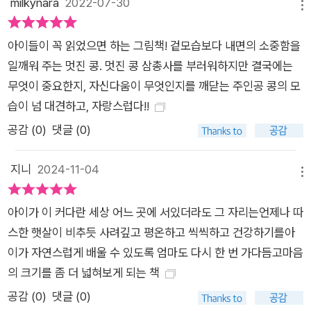
배려 깊은 행동과 미소, 따뜻한 말투에 상대방은 생각지 못한 위
milkynara
2022-07-30
메뉴
로를 받기도 하고, 커다란 응원으로 느끼기도 한다는 것을요. 《나
쁜 씨앗》, 《착한 달걀》의 명콤비 작가가 선보이는 매력 넘치는 캐
아이들이 꼭 읽었으면 하는 그림책! 겉모습보다 내면의 소중함을
릭터와 유쾌 상쾌한 이야기! 《멋진 콩》은 출간과 동시에 뉴욕타
일깨워 주는 멋진 콩. 멋진 콩 삼총사를 부러워하지만 결국에는
임즈 베스트셀러, 아마존 올해의 책 자리를 꿰차며 인기를 증명한
무엇이 중요한지, 자신다움이 무엇인지를 깨닫는 주인공 콩의 모
《나쁜 씨앗》과 《착한 달걀》의 작가들이 선보이는 새로운 이야기
습이 넘 대견하고, 자랑스럽다!!
예요. 단순하면서도 캐릭터의 특징을 잘 살린 그림으로 사랑을 받
공감 (
0
)
댓글 (0)
은 작가는 이번에도 소심하고 자신감 없는 주인공 콩과 더불어 제
각기 다른 개성을 뽐내는 매력만점 콩 캐릭터들을 사랑스럽게 그
지니
2024-11-04
메뉴
려냈어요. 친구들의 인기를 한 몸에 받는 멋진 콩 삼총사는 각자
에게 잘 어울리는 선글라스와 재킷, 모자로 자신을 표현하고 있어
아이가 이 커다란 세상 어느 곳에 서있더라도 그 자리는언제나 따
요. 행동 하나하나에도 자신감이 넘쳐서 멋진 기타 연주와 그림
스한 햇살이 비추듯 사려깊고 평온하고 씩씩하고 건강하기를아
실력, 운동하는 모습을 보면 말 그대로 머리끝에서 발끝까지 멋
이가 자연스럽게 배울 수 있도록 엄마도 다시 한 번 가다듬고마음
진, 인기 스타라는 것을 알 수 있지요. 멋진 콩이 되기를 꿈꾸는
의 크기를 좀 더 넓혀보게 되는 책
주인공이 여러 가지 시도를 해 보다 결국 자신감을 잃고 포기하는
공감 (
0
)
댓글 (0)
장면에서는 바다 위에 떠서 여유롭게 즐기는 멋진 콩들과 작은 튜