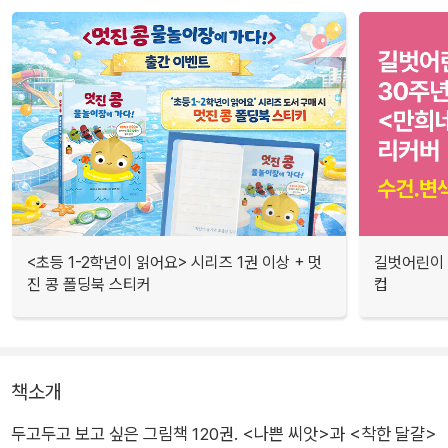
<초등 1-2학년이 읽어요> 시리즈 1권 이상 + 멋
길벗어린이 
진 콩 폴딩북 스티커
컵
책소개
두고두고 보고 싶은 그림책 120권. <나쁜 씨앗>과 <착한 달걀>