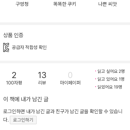
인공으로 하여, 한창 외모에 관심이 많아지는 아이들에게 생각할
구멍청
똑똑한 쿠키
나쁜 씨앗
거리를 안겨 주고 있어요. 책 속 주인공처럼 멋진 모습은 화려하
게 꾸민 겉모습이 아니라 자신감과 다른 사람을 생각하고 배려하
는 마음, 친절한 미소가 만들어 준다는 것을요. 책을 읽으며 자신
상품 인증
만의 아름다움을 발견해 보고 친구들과 이야기를 나눠 보세요!
“나도 멋진 콩이 될 수 있을까?” 소심했던 작은 콩이 자신감 넘치
공급자 적합성 확인
는 멋진 콩이 되다! 콩마을 초등학교에는 모두의 사랑을 받는 멋
쟁이 콩 삼총사가 있어요. 당당한 표정과 걸음걸이, 멋진 옷과 선
글라스까지 멋쟁이 콩 삼총사의 인기는 이웃 마을까지 닿는 정도
읽고 싶어요 2명
2
13
0
였지요. 그리고 이 삼총사처럼 멋지고 인기 많은 콩이 되고 싶어
읽고 있어요 1명
100자평
리뷰
마이페이퍼
읽었어요 19명
하는 소심한 콩이 있어요. 사실 이 콩은 삼총사와 한 꼬투리에서
자랐지만 언제부턴가 조금씩 노는 날들이 줄어들면서 자연스럽
이 책에 내가 남긴 글
게 멀어진 친구였어요. 멋쟁이 삼총사와 자신을 비교하던 작고 소
로그인하면 내가 남긴 글과 친구가 남긴 글을 확인할 수 있습니
심한 콩은 멋있어 지려고 머리도 만져 보고 옷도 사 입으며 노력
다.
로그인하기
했지만, 모두 어울리지 않았어요. 그러다 결국 ‘난 절대로 멋진 콩
이 될 수 없을 거야’라며 자신감을 잃고 말아요. 잔뜩 주눅이 든