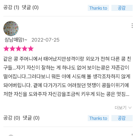
지 않아요. 그들처럼 머리도 뒤로 넘기고, 그들의 걸음거리처럼
공감 (
1
)
댓글 (0)
거들먹거리며 다녀보기도 했죠. 하지만 중요한 건 그게 아니었어
요.멋쟁이 콩들은 콩이 어려움에 빠져 모두가 비웃고 있을 때, 콩
을 도와줘요. 그 모습을 보며 알았죠. 그들이 멋진 이유는 단순히
메뉴
외면이 화려하기 때문이 아니란 것을요. 중요한 건 따듯한 말과
삼남매맘!~
2022-07-25
마음에서 우러나오는 미소라는 것을요.<멋진 콩>으로 보는 그
림책 즐기기의 6단계그럼 이제, <멋진 콩>으로 그림책을 한 번
같은 콩 주머니에서 태어났지만성격이랑 외모가 전혀 다른 콩 친
즐겨볼까요? 그림책 즐기기 6단계를 정해봤어요. 이걸 따라가며
구들...자기 자신이 잘하는 게 하나도 없어 보이는콩은 자존감이
<멋진 콩>을 읽으면 더 깊은 감상이 가능할 거예요.1단계: 표지
떨어집니다.그러다보니 뭐든 아예 시도해 볼 생각조차하지 않게
및 제목 살피기그림책 즐기기의 첫 번째 단계는 표지 꼼꼼히 살펴
돠어버립니다. 곁에 다가가기도 어려웠던 멋쟁이 콩들이위기에
보기예요. 표지에는 내용에 대한 힌트가 실려 있기 때문이에요.
처한 자신을 도와주자 자신감을조금씩 키우게 되는 콩은 멋짐이
<멋진 콩>의 앞표지에는 나비 넥타이를 맨 콩이 보여요! 뒤에는
란외모를 화려하고 근사하게 꾸며서 나오는것이 아니라 따뜻한
학교의 풍경이 그려진 것 같아요. 학교에서 벌어지는 에피소드가
더보기
말과 마음에서우러나오는 미소라는 것을 알게 됩니다. [멋진 콩]
나올 것 같죠?표지 살피기 단계에서는 제목의 모양새도 볼 수 있
공감 (
0
)
댓글 (0)
그림책은 주변에 어려운 친구가있을 때 스스럼 없이 도와주며 다
어요. <멋진 콩>이라는 제목에 맞추어 ㅁ에는 반짝이 모양을 넣
른 사람이나보다 잘나보여도 그건 외모일 뿐,자기 자신의 자존감
었고, ㅇ에는 스마일 모양을 넣었어요. '콩' 글자의 동글동글한 모
메뉴