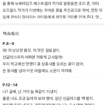
을 통해 뉴욕타임즈 베스트셀러 작가로 발돋움한 조리 존, 피터
오즈월드 작가가 이번에는 귀여운 콩을 주인공으로 하여, 한창 외
모에 관심이 많아지는 아이들에게 생각할 거리를 안겨 준다. 멋진
모습은 화려하게 꾸민 겉모습이 아니라 자신감과 다른 사람을 생
각하고 배려하는 마음, 친절한 미소가 만들어 준다는 것을 말이
책속에서
다. 책을 읽으며 자신만의 아름다움을 발견해 보고 친구들과 이야
P.8~9
기를 나눠 보자.
와! 저 당당한 몸짓. 저 멋진 걸음걸이.
선글라스마저 어쩌면 저렇게 근사할까!
짜잔! 멋쟁이 콩 삼총사가 나타나면 모두의 시선이 집중된다. 옷
우리 학교에선 멋쟁이 콩 삼총사를 모르는 콩이 없어.
차림부터 걸음걸이, 자신감 넘치는 부드러운 미소까지 어디 하나
온 동네를 넘어 이웃 마을에도 소문이 자자해.
안 멋진 데가 없다. 멋쟁이 콩 삼총사처럼 되고 싶던 소심하고 평
범한 콩은 선글라스도 써 보고 머리에 스프레이를 뿌려 넘겨보기
P.12~14
도 하고 멋쟁이들처럼 으스대며 걸어 보기도 했다. 그런데 웬일인
나? 글쎄, 난 거의 늘 똑같이 지냈지.
지 다 어색하기만 한데, 어떻게 하면 멋진 콩이 될 수 있을까?
물론 나도 조금 달라져 보려 했어. 일단 선글라스를 껴 봤지.