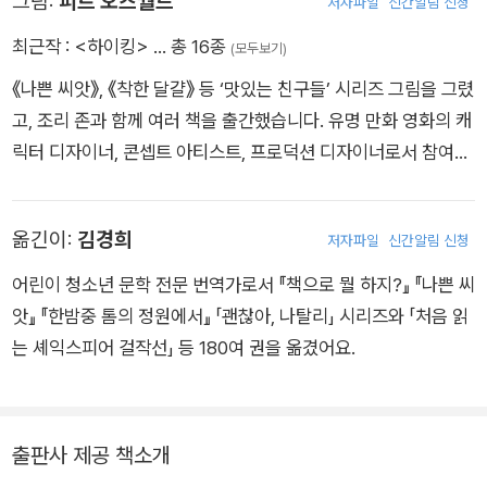
그림:
피트 오즈월드
저자파일
신간알림 신청
건주에 살고 있습니다.
최근작 :
<하이킹>
… 총 16종
(모두보기)
《나쁜 씨앗》, 《착한 달걀》 등 ‘맛있는 친구들’ 시리즈 그림을 그렸
고, 조리 존과 함께 여러 책을 출간했습니다. 유명 만화 영화의 캐
릭터 디자이너, 콘셉트 아티스트, 프로덕션 디자이너로서 참여하
고 있습니다. 현재 아내와 함께 세 아들을 키우며 미국 로스앤젤
레스에 살고 있습니다.
옮긴이:
김경희
저자파일
신간알림 신청
어린이 청소년 문학 전문 번역가로서 『책으로 뭘 하지?』 『나쁜 씨
앗』 『한밤중 톰의 정원에서』 「괜찮아, 나탈리」 시리즈와 「처음 읽
는 셰익스피어 걸작선」 등 180여 권을 옮겼어요.
출판사 제공 책소개