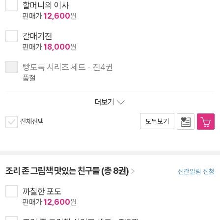
할머니의 이사
판매가
12,600
원
갈매기전
판매가
18,000
원
빵도둑 시리즈 세트 - 전4권
품절
더보기
전체선택
모두보기
조리 존 그림책 맛있는 친구들 (총 8권)
신간알림 신청
까칠한 포도
판매가
12,600
원