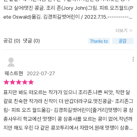
과 친해지고 함께 하면 왠지 나도 멋있어질 것 같은 생각이 들기
되고 싶어!​멋진 콩글. 조리 존(Jory John)그림. 피트 오즈월드(P
도 했었지요.하지만 정말 멋진 것은 외모에서 나오는 것이 아니라
ete Oswald)옮김. 김경희길벗어린이 / 2022.7.15.------------
어려움에 있는 친구에게 따뜻한 손을 내밀 수 있는 용기라는 걸 #
------------여기 좀 봐요!머리부터 발끝까지 멋진 멋쟁이 콩 삼
멋진콩 에서 알려줘요.자신감 잃고 소심했던 작은 콩은 콩 삼총사
더보기
총사가 나타났어요.​당당하고 멋진 걸음걸이!옷과 선글라스는 또
들 덕분에 자신감을 얻었어요.그런후 알게 되었지요.'중요한 건
공감 (
0
)
댓글 (0)
얼마나 멋진지!시선 집중!멋짐이 흘러넘치고,멋짐이 뚝뚝 흐르고,
따뜻한 말과 마음에서 우러나오는 미소야.'타인을 배려하는 마음
멋짐이 폭발하는 콩 삼총사!나는 하나도 안 멋있는그저 평범한 콩
과 따뜻한 말은 누군가에게 위로가 되고 응원이 될 수도 있어요.
이예요.​사실 멋쟁이 콩 삼총사와 같은 콩코투리에서 자랐어요.어
메뉴
겉모습이 아닌 내면의 아름다움을 이야기하는 그림책,아이의 자
쩌다보니 나는 그들과 '다른' 콩이되어있었죠.나도 조금 달라져
웨스트현
2022-07-27
존감을 높여 줄 수 있는 그림책#길벗어린이 #멋진콩 이었습니
보려고 노력했어요.선글라스를 껴보고,머리를 뒤로 넘겨 보기도
다.※출판사로부터 도서를 지원받아 주관적으로 작성하였습니다
하고,으스대며 걸어보기도 했지요.하지만 어색하기만 한 걸요.​'난
표지만 봐도 떠오르는 작가가 있으니 조리존.나쁜 씨앗, 착한 달
정말이지 하나도 안 멋진 콩이었어.난 절대 멋진 콩이 될 수 없을
걀로 친숙한 작가라 신작이 더 반갑더라구요.​멋진콩글- 조리존그
거야.'그냥 그저 그런 평범한 콩은과연 '멋진' 콩이 될 수 있을까
림- 피트 오즈 월드옮김- 김경희길벗어린이[줄거리]​멋쟁이 콩 삼
요?-----------------------'진짜 멋진 게 뭘까?'진짜 멋진 게 뭘
총사우리 학교에선 멋쟁이 콩 삼총사를 모르는 콩이 없어.작년까
까?'우리는 '멋지다' 고 하면화려한 외모에 자신감 넘치는 모습을
지만 해도 우린 다 같은 콩꼬투리에서 자랐어.원래 멋쟁이 삼총사
제일 먼저 떠올리죠.​그래서 남들보다 빼어나 보이려고갖은 노력
와 잘 어울렸던 콩정확한 이유는 모르겠는데 점점 같이 노는 시간