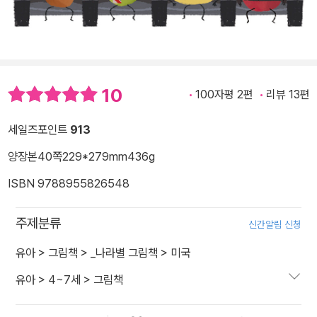
10
100자평 2편
리뷰 13편
세일즈포인트
913
양장본
40쪽
229*279mm
436g
ISBN 9788955826548
주제분류
신간알림 신청
유아
>
그림책
>
_나라별 그림책
>
미국
유아
>
4~7세
>
그림책