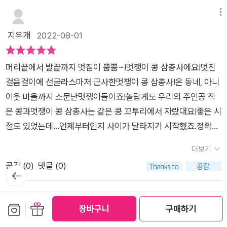
그리고 멋진사람이되려면등에 대해이야기 나누면서즐거운 책놀
이를 했네요~^^아이들이 책을 재미있어 하네요그림도 귀엽고아
메뉴
이들이 너무 좋아했어요~^^어느 장면에서는 폭소하고공감하네
지우개
2022-08-01
요~^^아이들과 나다움진정한 멋이라는 것에 대해 깊이 이야기
나누면즐겁고 뜻깊은 시간이었어요^^아이들과 같이 보기 좋은
머리끝에서 발끝까지 멋짐이 뿜뿜~!멋쟁이 콩 삼총사에요!멋진
책진정한 멋짐이란?나를 멋진 나로 바꾸는 시간우리 아이들이
걸음걸이에 선글라스마저 근사한멋쟁이 콩 삼총사!온 동네, 아니
다 멋진 콩이되기를~♡이 책은 길벗어린이 제공으로 저의 솔직
이웃 마을까지 소문난멋쟁이들이죠!놀랍게도 우리의 주인공 작
한 의견을 원고하였습니다.감사합니다^^
은 콩과멋쟁이 콩 삼총사는 같은 콩 꼬투리에서 자랐대요!좋은 시
절도 있었는데...언제부터인지 사이가 달라지기 시작했죠.정확한
이유는 모르지만 친구들 사이에서 나만 혼자 멀어진 느낌...나만
더보기
빼고 자기들끼리 삼총사가 되어 버린...학창 시절 누구나 한 번은
공감 (
0
)
댓글 (0)
느껴보고 겪어 봤을...초라해 보이는 자신과 달리멋짐이 흘러넘치
뒤로가
기
는 친구들...그래서 조금 달라져 보려고 노력도 해봤어요!일단 선
글라스를 껴 봤죠!선글라스도 껴 보고머리도 뒤로 넘겨 보고거들
메뉴
보관함담기
선물하기
장바구니
구매하기
먹거리며 다녀봤지만멋지게 보이는 건 쉽지 않아요.오히려 예쁜
skynjy0128
2022-07-27