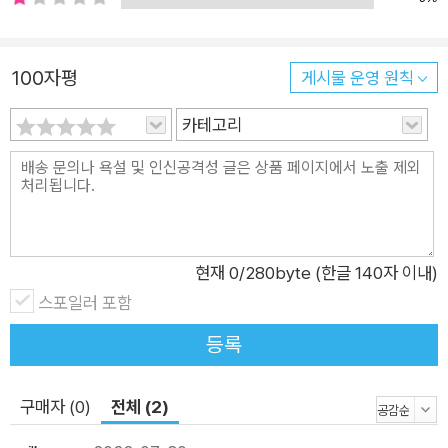
고 싶어 하게 되어요. 그리고 텔레비전이나 인터넷 등의 미디어를
통해 접하게 되는 획일적이고 왜곡된 모습을 아름다움의 기준으
로 정하기도 하지요. 이 시기에는 자신의 모습에 대한 긍정적인
100자평
게시물 운영 원칙
인식은 물론 어떤 모습이든 그 자체로 아름답고 특별하다는 것을
카테고리
가르쳐 주는 것이 무엇보다 중요할 거예요. 책 속에서 소심했던
평범한 콩은 자기에게 맞지 않는 옷을 입고, 머리를 억지로 뒤로
넘겨보고, 거들먹거리는 자세를 해 보기도 해요. 모두가 멋지다고
이야기하는 친구들의 겉모습만 보고 따라한 것이지요. 이런 모습
은 마치 획일화된 기준에 자신을 비추고 쉽게 유행에 휩쓸리기도
현재
0
/280byte (한글 140자 이내)
하는 우리의 모습을 돌아보게 해요. 그리고 자신감을 잃고 주눅이
스포일러 포함
든 주인공에게 멋쟁이 콩 삼총사가 도움의 손길을 내밀 때, 책은
한 번 더 우리에게 이야기해요. 진짜 멋진 건 도움이 필요한 친구
등록
들을 보았을 때 따뜻하게 말을 걸며 손을 내미는 용기라고요. 책
을 읽으며 작은 친절이 도움을 받는 상대방에게는 어떻게 다가갈
구매자 (0)
전체 (2)
지 주인공 콩의 입장에서도 생각해 보세요. 마음에서 우러나오는