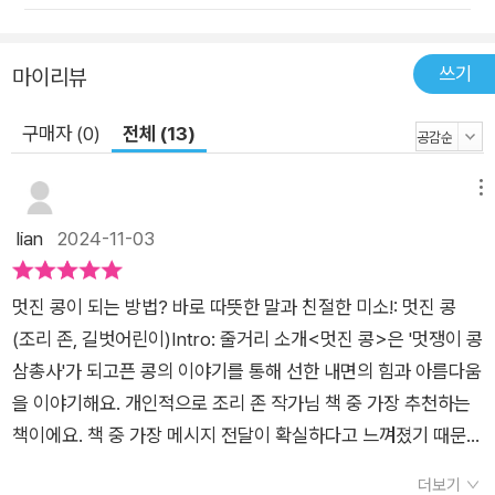
브를 끼고 멀찍이 떨어져 있는 주인공을 대비시켜 주인공의 심정
을 헤아려 보게 하지요. 삐뚤어지고 싶은 아이의 마음을 잘 그려
쓰기
마이리뷰
낸 《나쁜 씨앗》, 착한 아이 증후군으로 고민하는 아이에 관한 《착
한 달걀》, 그리고 멋지고 인기 많은 아이가 되고 싶은 아이의 바
구매자 (0)
전체 (13)
람을 담은 《멋진 콩》까지, 작가는 아이들이 성장하며 맞닥뜨리게
되는 다양한 감정들을 놓치지 않고, 유쾌하고 재미있는 이야기로
메뉴
풀어내고 있어요. 앞선 두 권을 읽었다면, 소심한 콩의 멋진 콩 되
lian
2024-11-03
기 대작전, 《멋진 콩》도 읽어 보세요. 책 속에 등장하는 다양한 캐
릭터들의 입장에서 생각해 보고 진정한 멋과 아름다움은 무엇인
멋진 콩이 되는 방법? 바로 따뜻한 말과 친절한 미소!: 멋진 콩
지 함께 이야기를 나누어 볼 수 있을 거예요.
(조리 존, 길벗어린이)Intro: 줄거리 소개<멋진 콩>은 '멋쟁이 콩
삼총사'가 되고픈 콩의 이야기를 통해 선한 내면의 힘과 아름다움
을 이야기해요. 개인적으로 조리 존 작가님 책 중 가장 추천하는
책이에요. 책 중 가장 메시지 전달이 확실하다고 느껴졌기 때문이
에요.콩은 멋쟁이 콩 삼총사와 친해지고 싶지만 다가서기조차 쉽
더보기