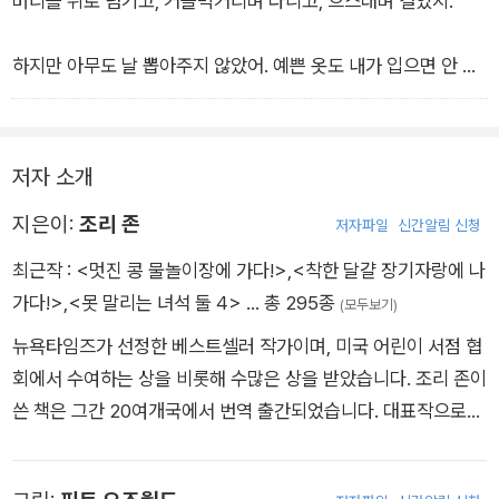
머리를 뒤로 넘기고, 거들먹거리며 다니고, 으스대며 걸었지.
하지만 아무도 날 뽑아주지 않았어. 예쁜 옷도 내가 입으면 안 어
울렸지.
크게 웃다 보면 콧물이 뿜어져 나오지 뭐야. 맨날 여기저기 부딪
히고 다녔지.
저자 소개
난 정말이지 하나도 안 멋진 콩이었어.
지은이:
조리 존
저자파일
신간알림 신청
최근작 :
<멋진 콩 물놀이장에 가다!>
,
<착한 달걀 장기자랑에 나
가다!>
,
<못 말리는 녀석 둘 4>
… 총 295종
(모두보기)
뉴욕타임즈가 선정한 베스트셀러 작가이며, 미국 어린이 서점 협
회에서 수여하는 상을 비롯해 수많은 상을 받았습니다. 조리 존이
쓴 책은 그간 20여개국에서 번역 출간되었습니다. 대표작으로
《나쁜 씨앗》, 《착한 달걀》 등 ‘맛있는 친구들’ 시리즈와 ‘단짝 친
구 오리와 곰’ 시리즈, ‘펭귄은 너무해’ 등이 있습니다. 미국 오리