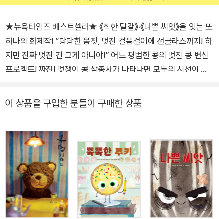
★뉴욕타임즈 베스트셀러★ 《착한 달걀》·《나쁜 씨앗》을 잇는 또
하나의 화제작! “당당한 몸짓, 멋진 걸음걸이에 선글라스까지! 하
지만 진짜 멋진 건 그게 아니야!” 어느 평범한 콩의 멋진 콩 변신
프로젝트! 짜잔! 멋쟁이 콩 삼총사가 나타나면 모두의 시선이 집
중되어요. 옷차림부터 걸음걸이, 자신감 넘치는 부드러운 미소까
지 어디 하나 안 멋진 데가 없지요. 멋쟁이 콩 삼총사처럼 되고 싶
이 상품을 구입한 분들이 구매한 상품
던 소심하고 평범한 콩은 선글라스도 써 보고 머리에 스프레이를
뿌려 넘겨보기도 하고 멋쟁이들처럼 으스대며 걸어 보기도 했어
요. 그런데 웬일인지 다 어색하기만 하네요. 어떻게 하면 멋진 콩
이 될 수 있을까요? 책을 펼치면 어딜 가나 인기 만점인 멋쟁이
콩 삼총사와 그 친구들처럼 멋진 콩이 되기를 꿈꾸는 주인공 등
사랑스럽고 개성 넘치는 캐릭터들이 눈길을 사로잡아요. 《나쁜
씨앗》과 《착한 달걀》을 통해 뉴욕타임즈 베스트셀러 작가로 발
돋움한 조리 존, 피터 오즈월드 작가가 이번에는 귀여운 콩을 주