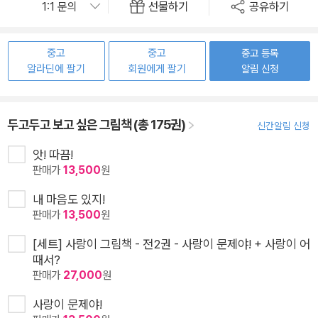
선물하기
공유하기
중고
중고
중고 등록
알라딘에 팔기
회원에게 팔기
알림 신청
두고두고 보고 싶은 그림책 (총 175권)
신간알림 신청
앗! 따끔!
판매가
13,500
원
내 마음도 있지!
판매가
13,500
원
[세트] 사랑이 그림책 - 전2권 - 사랑이 문제야! + 사랑이 어
때서?
판매가
27,000
원
사랑이 문제야!