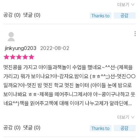
을 다합니다.​하지만 <멋진 콩>의 콩 삼총사는도움이 필요한 친
더보기
이 줄어들었지.​나는 저 애들을 콩꼬투리 시절부터 잘 안다고 생각
구에게 먼저 다가가 따뜻한 손을 내밀어 주는배려의 마음, 친절한
공감 (
0
)
댓글 (0)
했는데,어느 날 갑자기 멋쟁이 콩 삼총사가 되어 있더라고.​물론
미소를 띈친구들이었어요.'중요한건 따뜻한 말과마음에서 우러
나도 조금 달라져 보려 했어선글라스도 끼고머리를 뒤고 넘기고
나오는 미소야.'이제 선글라스를 따라 끼지 않아도충분히 멋진 콩
거들먹거리며 다니고으스대며 걸었지.[중략..끝]진정한 멋짐은
메뉴
이에요.넘어진 친구가 일어설 수 있도록손을 내밀었거든요.진짜
외모가 아닌 내면에서 나온다는걸 친숙한 캐릭터로 잘 표현하고
jinkyung0203
2022-08-02
'멋진' 콩이 되었어요.​레이 콩, 위대한 콩츠비, 프랑콩슈타인 등의
있더라구요멋진콩 캐릭터가 귀여운지 표지만봐도 읽고 싶다 아
그림 속에 숨어있는 깨알 재미를 보다 보면진짜 '멋진' 콩이 되는
이의 호기심을 들게 하네요.아이가 살아가는데 선하고 멋진 마음
비결을 발견할 수 있을거에요.​아이와 함께 '진정한 멋'에 대해이
멋진콩을 가지고 아이들과책놀이 수업을 했네요~^^선-(제목을
을 갖을수 있는데 길을 안내해주는 책 같았습니다.학창시절 유난
야기 나눌 수 있는 책멋진 콩추천합니다!출판사로부터 도서만을
가리고) 뭐가 보이나요?아-감자요.밤이요 (ㅎㅎ^^;;)선-멋진○○
히 친절하고 아이들에게 인기 많은 친구들이 있잖아요.저희때도
지원받아주관적으로 작성한 후기입니다.
일까요?아-멋진 밤 멋진 학교 멋진 놀이터 (아이들 눈에 밤으로
학교에서 인기 많으면 참 기분 좋고 했는데저희 아이들도 지금 같
보이나봐요 ㅎㅎ-제목을 떼어주니그제서야 아~콩이구나하고 웃
은 마음 이겠죠?조리 존의 책은 늘 기대하게 되는 매력이 있는 것
네요^^)책을 읽어주고책에 대해 이야기 나누고제가 알라딘에서
같아요.활발하게 신작이 자주 나와서 넘 좋네요^^내면의 멋짐을
표지이벤트 하는것을 힌트를 얻어서표지꾸미기와 간단하게내 소
알려주고 싶다면 이 그림책 매력있어요[출판사로부터 도서 협찬
더보기
개를 하게 했어요그리고 우리도멋진 콩이 되어보자고선글라스를
을 받았고 본인의 주관적인 견해에 의하여 작성함]
공감 (
0
)
댓글 (0)
만들고사진도 짜짠~~~^^v그 외로 나의 미래의 멋진모습그리기