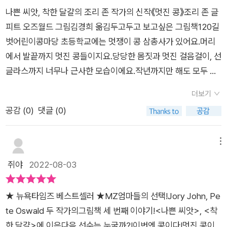
지 살피기이렇게 3단계를 거치면 비로소 내지를 맞이할 준비가
다면먼저 다가가 손길을 내밀어 줄 수 있는 아이로자랐음 좋겠다
나쁜 씨앗, 착한 달걀의 조리 존 작가의 신작《멋진 콩》조리 존 글
된 것! <멋진 콩>의 내지를 살펴볼까요? <멋진 콩>은 위로 긴
는 생각이 들었어요.그 반대로 우리 아이의 친구들 역시 먼저 손
피트 오즈월드 그림김경희 옮김두고두고 보고싶은 그림책120길
판형을 가지고 있어요. 이렇게 긴 판형은 성장을 표현하는 그림책
을 내밀어주는따뜻한 친구들이 주위에 있다면 더욱 더 좋겠죠?
벗어린이콩마당 초등학교에는 멋쟁이 콩 삼총사가 있어요.머리
에서 주로 쓰여요. 주인공 콩이 '멋진 콩'의 정의를 다시 세워가는
그리고 소심한 콩에게 놀라운 일이 일어나는데요.과연 소심한 콩
에서 발끝까지 멋진 콩들이지요.당당한 몸짓과 멋진 걸음걸이, 선
과정과 멋진 콩으로 성장하는 과정에 주목해보세요.5단계: 면지
은 멋진 콩으로 변할 수 있을까요?아마 소심한 콩도 진정한 멋
글라스까지 너무나 근사한 모습이에요.작년까지만 해도 모두 같
살펴보기이제 책이 끝났어요. 표지를 덮기 전, 면지를 꼭 봐주세
이 무엇인지 알게 될거예요.유치원이나 학교생활을 시작하는 아
은 콩꼬투리에서 자랐는데어쩌다보니 지금은 이렇게 달라졌어
요. 이 면지를 보며 책의 마무리가 완벽하다는 생각을 했어요. 책
이들과 함께 읽으면더 흥미를 가지고 볼 수 있은 것 같아요.그리
더보기
요.점점 같이 노느 시간이 줄어들더니어느 날 갑자기 셋은 멋진
이 시작되기 전의 앞면지와 비교해서 살피면, 이제 선글라스를 쓰
고 다른 사람과 자신을 비교하지말고 나만의자신감을 만들어 보
공감 (
0
)
댓글 (0)
콩 삼총사가 되어있었던거예요.그래서 작은 콩은 콩 삼총사처럼
지 않아도 멋져질 수 있다는 걸 안 콩 하나가 보일 거랍니다.ㅎㅎ
는 것도 좋은 방법인것 같아요.아이들과 함께 꼭 읽어보길 추천합
꾸며보기로 했지요.머리에 젤도 듬뿍바르고, 거들먹거리며 걷기
6단계: 뒤표지 살펴보기뒤표지를 보면, 멋쟁이 콩 삼총사와 주인
니다.[출판사로부터 도서 협찬을 받았고 본인의 주관적인 견해
도 하고, 선글라스도 쓰고 예쁜 옷도 입어 봤지만어쩐지 너무 어
메뉴
공 콩이 나와요. 속표지에 그려진 멋쟁이 콩 삼총사의 모습과는
에 의하여 작성함]
색해요.'난 정말이지 하나도 안 멋진 콩이었어.''난 절대 멋진 콩이
쥐야
2022-08-03
사뭇 다른 게 보이죠? 속표지에서는 그들의 화려한 겉모습이 표
될 수 없을 거야.'자기에겐 특별한 재능이 없다고 생각한 콩은 뭐
현되어 있었지만 책을 끝내는 뒤표지에서는 미소를 통해 내면까
든 겨를 자신이 없었어요.아예 시도해 볼 생각조차 하지 않게 되
지 보여주고 있어요. 줄글로는 책 소개글이 실려 있네요.ㅎㅎ
★ 뉴욕타임즈 베스트셀러 ★MZ엄마들의 선택!Jory John, Pe
었어요.과연 작은 콩은 멋진 콩이 될 수 있을까요?멋진 콩 삼총사
te Oswald 두 작가의그림책 세 번째 이야기!<나쁜 씨앗>, <착
를 보면 학창시절에 멋지게 보였던 친구들이 생각나요.그 친구들
한 달걀>에 이은다음 선수는 누굴까?!이번엔 콩이다!멋진 콩이