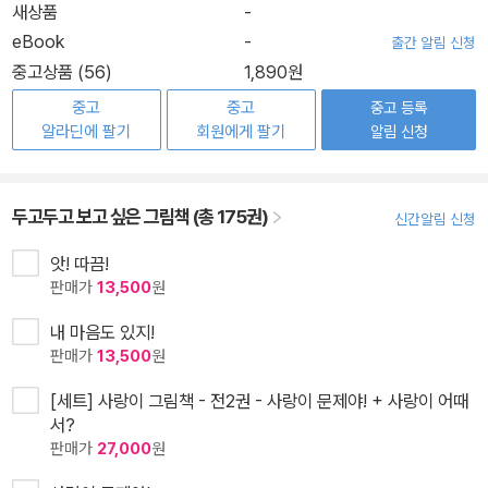
새상품
-
eBook
-
출간 알림 신청
중고상품 (56)
1,890원
중고
중고
중고 등록
알라딘에 팔기
회원에게 팔기
알림 신청
두고두고 보고 싶은 그림책 (총 175권)
신간알림 신청
앗! 따끔!
판매가
13,500
원
내 마음도 있지!
판매가
13,500
원
[세트] 사랑이 그림책 - 전2권 - 사랑이 문제야! + 사랑이 어때
서?
판매가
27,000
원