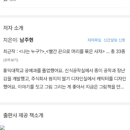
를 통해 소유에 관해 다시 생각해 볼 수 있다.
다음 날에도, 그 다음 날에도…….
그리고 언젠간 이 모든 걸 두고 떠나야 하지만 이 모든 걸 즐길 순 있
지.˝
저자 소개
지은이:
남주현
저자파일
신간알림 신청
최근작 :
<나는 누구?>
,
<빨간 끈으로 머리를 묶은 사자>
… 총 33종
(모두보기)
홍익대학교 공예과를 졸업했어요. 신식공작실에서 종이 공작과 장난
감을 개발했고, 주식회사 쌈지의 딸기 디자인실에서 캐릭터를 디자인
했어요. 이야기를 짓고 그림 그리는 게 좋아서 지금은 그림책을 만들
고 있지요. 쓰고 그린 책으로 《빨간 끈으로 머리를 묶은 사자》, 《나는
누구?》가 있고, 그린 책으로 《호랭이 꼬랭이 말놀이》, 《콩 하나면 되
겠니?》, 《노래 꼬리 잡으면 이야기가 시작돼!》 등이 있어요.
출판사 제공 책소개