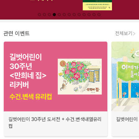
관련 이벤트
전체보기
길벗어린이 30주년 도서전 + 수건.변색내열유리
길벗어린이 
컵