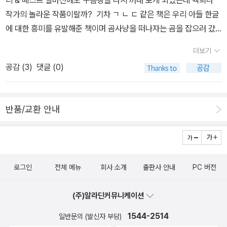
디 & 베스트 얼마전에도 구름빵을 다시 꺼내 보게 되었는데 백희나
나 끈이 땅에 박힌 채로 그냥 사자 머리를 묶어주고 사자는 웃으며 만
작가의 놀라운 작품이랄까? 기차 ㄱ ㄴ ㄷ 같은 책은 우리 아들 한글
족한다는 얘기다. 2호가 전라도 네이티브였다면 거미는 참 오지네 했
에 대한 흥미를 유발해준 책이며 곰사냥을 떠나자는 곰을 잡으러 갔
겠지만 ㅋ 오져부려인가 ㅋ 육아서는 고만 보고픈데 읽을 만
다가 곰에게 쫓겨오는 신비스러움에 빠지게 하고 시간상자는 글자는
한 책이 계속 나온다.학교에 다니는 1호와 2호는 매일매일 수업을 듣
더보기
없지만 사진속에 사진을 들여다보게 되는 마법에 빠지게 하는모두 모
고 정글인 초등교실에서 인간관계를 이어오느라 나름 많이 힘든 듯하
공감 (
3
)
댓글 (0)
두 2세가 아닌 아가들에게도 보여주고 읽혀주먼 행복해할 거 같은 책
다. 학교를 안 가겠다고 하진 않지만, 그래도 집에서 보고 싶은 책 보
들이다.
고 편히 쉴 때가 가장 좋다고 한다. 여러 기술적인 게 많이 있겠지만
결국 심리적 에너지가 축적되어야 살아갈 힘을 낼 수 있지 않을
반품/교환 안내
까? 나의 근간은 '비관, 냉소, 허무'라고 생각했는데 그건 현재(라기
보다 청년기)의 내 상태에 비추어억지로 끼워맞춘 것이고 어린 시절
의 난 뭔가 '의지'를 품고 막연하게 '복'을 바라고 산 것 같다.사실 뭐 1,
2호같이 별 생각 없이 하루하루 살지 않았을까. 전래동화를 열심히
로그인
전체 메뉴
회사 소개
출판사 안내
PC 버전
읽고 고무줄에 심취했고 남자아이들과 장난을 많이 쳤던 1학년이었
다.지금의 1, 2호보다 훨씬 극성맞고 밝았던. 아이들이 어렸
(주)알라딘커뮤니케이션
을 때 밤에 자주 깨는 일이 많았고, 검색해서 이런저런 단편적인 정보
1544-2514
일반문의 (발신자 부담)
를 얻을 시기에 내면아이 치유 이런 것들에 몰두했었다. 유년기의 불