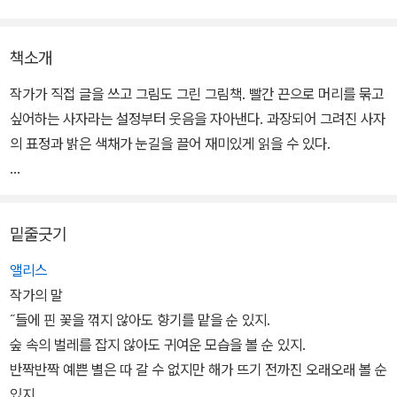
책소개
작가가 직접 글을 쓰고 그림도 그린 그림책. 빨간 끈으로 머리를 묶고
싶어하는 사자라는 설정부터 웃음을 자아낸다. 과장되어 그려진 사자
의 표정과 밝은 색채가 눈길을 끌어 재미있게 읽을 수 있다.
길을 가던 사자가 빨간 끈을 발견한다. 머리를 묶으면 좋겠다는 생각
이 들지만 끈은 땅에 깊숙이 박혀 움직이질 않는다. 힘센 코끼리도, 멋
밑줄긋기
진 뿔을 가진 사슴도, 커다란 이빨을 가진 토끼도.. 모두 사자를 도와
주려 하지만 끈은 끊어지지 않고, 사자는 실망한 나머지 울음을 터뜨
앨리스
린다.
작가의 말
˝들에 핀 꽃을 꺾지 않아도 향기를 맡을 순 있지.
아무도 거들떠 보지 않던 거미가 사자의 고민을 해결해 준다는 결말
숲 속의 벌레를 잡지 않아도 귀여운 모습을 볼 순 있지.
을 통해 세상 모든 존재가 자신의 가치를 갖고 있다는 것을 알 수 있
반짝반짝 예쁜 별은 따 갈 수 없지만 해가 뜨기 전까진 오래오래 볼 순
다. 또한 머리를 묶는 데는 성공하지만 끈을 소유하지는 못하는 사자
있지.