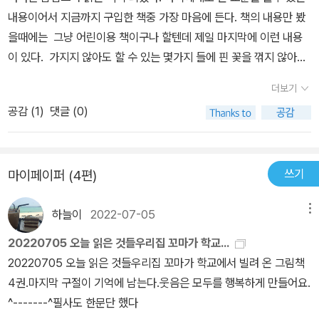
여운 모습을 볼 순 있지.반짝반짝 예쁜 별은 따 갈 수 없지만 해가 뜨
내용이어서 지금까지 구입한 책중 가장 마음에 든다. 책의 내용만 봤
기 전까진 오래오래 볼 순 있지.다음 날에도, 그 다음 날에도…….그리
을때에는 그냥 어린이용 책이구나 할텐데 제일 마지막에 이런 내용
고 언젠간 이 모든 걸 두고 떠나야 하지만 이 모든 걸 즐길 순 있지.'
이 있다. 가지지 않아도 할 수 있는 몇가지 들에 핀 꽃을 꺾지 않아도
향기를 맡을 순 있지. 숲 속의 벌레를 잡지 않아도귀여운 모습을 볼 순
더보기
있지. 반짝반짝 예쁜 별은 따 갈수 없지만해가 뜨기 전까진 오래오래
공감 (
1
)
댓글 (0)
볼 순 있지. 다음 날에도, 그 다음 날에도..... 그리고 언젠간 이 모든 걸
두고 떠나야 하지만이 모든 걸 즐길 순 있지. 꼭 욕심부려 소유하지
않아도있는 그대로 받아들이고 즐기는 방법에 대한..뭔가 심오하면서
쓰기
마이페이퍼 (4편)
도 멋진.. 마음에 와닿는 글귀 하나하나가 너무 멋지고 좋다 동화책도
잘사면 어른에게 감동을 줄수 있다는걸느끼게 해준책.. 너무 멋지고
하늘이
2022-07-05
메뉴
좋은책이다
20220705 오늘 읽은 것들우리집 꼬마가 학교...
20220705 오늘 읽은 것들우리집 꼬마가 학교에서 빌려 온 그림책
4권.마지막 구절이 기억에 남는다.웃음은 모두를 행복하게 만들어요.
^-------^필사도 한문단 했다