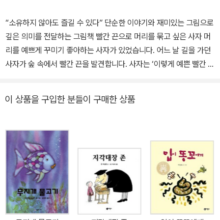
“소유하지 않아도 즐길 수 있다” 단순한 이야기와 재미있는 그림으로
깊은 의미를 전달하는 그림책 빨간 끈으로 머리를 묶고 싶은 사자 머
리를 예쁘게 꾸미기 좋아하는 사자가 있었습니다. 어느 날 길을 가던
사자가 숲 속에서 빨간 끈을 발견합니다. 사자는 ‘이렇게 예쁜 빨간 끈
은 처음 보는걸! 이 끈으로 머리를 묶으면 예쁠 거야.’하고 생각합니
다. 그래서 날카로운 이빨로 끈을 끊으려 하지만 빨간 끈은 끊어지지
이 상품을 구입한 분들이 구매한 상품
않습니다. 힘센 코끼리가 기다란 코로 당겨도, 사슴이 멋진 뿔로 당겨
도 끈은 끊어지지 않습니다. 토끼가 날카로운 이빨로 갉아도, 딱따구
리가 뾰족한 부리로 쪼아도 소용이 없습니다. 잔뜩 기대를 하고 있던
사자는 실망한 나머지 울음을 터뜨리고 맙니다. 바로 그 때 거미가 사
자 앞으로 지나갑니다. 거미를 본 사자는 울음을 그치고 거미에게 부
탁합니다. “거미야, 너도 한번 해 보지 않을래.” 다른 동물들은 “저 조
그만 녀석이 뭘 할 수 있겠어.” 하며 거미를 비웃습니다. 코끼리의 코,
사슴의 뿔, 토끼의 이빨, 딱따구리의 부리에 비하면 거미에게는 끈을
끊을 만한 것이 아무것도 없기 때문입니다. 하지만 거미는 생각을 다