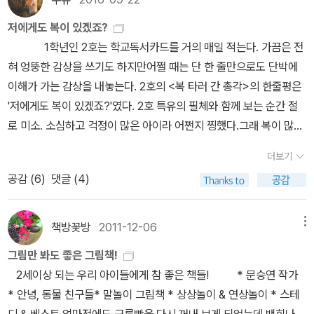
로 가져 간 예비1학년의 엄마사랑에 감동 받았고. 너무너무 즐거웠다
저에게도 복이 있겠죠?
며 내일도 또 하고 싶다는 아이들 말과, 편식하는 아이가 채소도 잘 먹
1학년인 2호는 학교독서카드를 거의 매일 적는다. 가끔은 전
었다고 감사하는 엄마들의 피드백에 보람을 느낀다. 이 맛에 5년째
혀 엉뚱한 감상을 쓰기도 하지만어쩔 때는 단 한 줄만으로도 단박에
계속 하는지도 모를 일! ★♬♧♥♬
이해가 가는 감상을 내놓는다. 2호의 <복 타러 간 총각>의 한줄평은
'저에게도 복이 있겠죠?'였다. 2호 특유의 필체와 함께 보는 순간 절
로 미소. 소심하고 걱정이 많은 아이라 어쩐지 찡했다.그래 복이 많을
거야. '화가가 될 복' 그림 그리는 걸 좋아하는 2호를 위해 같이 복을
더보기
빌었다. 2호는 책을 읽으며 열심히 일해도 복이 없는 총각을 안타까
공감 (
6
)
댓글 (4)
워하고 쭉정이라는 낱말이 뭔지 물어보았다. 나는 2호에게 총각이 여
자, 노인, 이무기를 만나고 그들의 소원을 이루어주려다 자신도 소원
을 이루게 된다고 설명을 해주었다. ㅋ 주입식 교육의 폐해. 이건 '구
책방꽃방
2011-12-06
메뉴
복설화'의 하나로서 밑줄 쫙. <빨간 끈으로 머리를 묶은 사자>는 '거
그림만 봐도 좋은 그림책!
미는 참 야무져요'로 충분하다.사자가 땅에 박힌 빨간 끈을 빼내어 머
2세이상 되는 우리 아이들에게 참 좋은 책들! * 문승연 작가
리를 묶으려 한다. 잘 되지 않자 이빨이 강하거나 힘이 센여러 동물을
* 안녕, 동물 친구들* 말놀이 그림책 * 상상놀이 & 연상놀이 * 스테
동원해 끈을 뽑으려 하지만 역시 모두 다 실패한다. 이때 거미가 나타