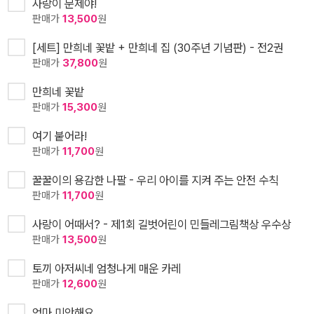
사랑이 문제야!
판매가
13,500
원
[세트] 만희네 꽃밭 + 만희네 집 (30주년 기념판) - 전2권
판매가
37,800
원
만희네 꽃밭
판매가
15,300
원
여기 붙어라!
판매가
11,700
원
꿀꿀이의 용감한 나팔 - 우리 아이를 지켜 주는 안전 수칙
판매가
11,700
원
사랑이 어때서? - 제1회 길벗어린이 민들레그림책상 우수상
판매가
13,500
원
토끼 아저씨네 엄청나게 매운 카레
판매가
12,600
원
엄마 미안해요