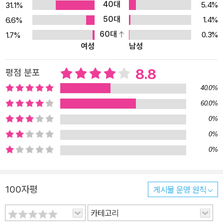
40대
5.4%
31.1%
사자가 남겨 놓은 머리털이 한몫 할지도 모르지요. 이러한 생각은 작
50대
1.4%
6.6%
가의 말에 잘 드러나 있습니다. 들에 핀 꽃을 꺾지 않아도 향기를 맡을
60대
0.3%
1.7%
순 있지. 숲 속의 벌레를 잡지 않아도 귀여운 모습을 볼 순 있지. 반짝
여성
남성
반짝 예쁜 별은 따 갈 수 없지만 해가 뜨기 전까진 오래오래 볼 순 있
지. 다음 날에도, 그 다음 날에도……. 그리고 언젠간 이 모든 걸 두고
8.8
평점 분포
떠나야 하지만 이 모든 걸 즐길 순 있지. 책을 보는 또 다른 재미 - 동
40.0%
물들의 표정이 살아 있는 그림 이 책의 그림에는 동물들의 표정이 살
60.0%
아 있습니다. 끈을 처음 본 사자의 호기심 어린 표정, 끈을 끊으려는
0%
시도를 하기 전 동물들의 의기양양한 모습과 실패한 뒤의 머쓱한 표
정, 잔뜩 기대를 하고 있는 사자의 표정이 생생하게 살아 있습니다. 보
0%
는 이로 하여금 웃을 수밖에 없게 만드는 동물들의 표정과 몸짓을 하
0%
나하나 뜯어보는 것도 이 책을 보는 또 다른 재미입니다.
100자평
게시물 운영 원칙
카테고리