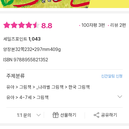
8.8
100자평 3편
리뷰 2편
세일즈포인트
1,043
양장본
32쪽
232*297mm
409g
ISBN 9788955821352
주제분류
신간알림 신청
유아
>
그림책
>
_나라별 그림책
>
한국 그림책
유아
>
4~7세
>
그림책
선물하기
공유하기