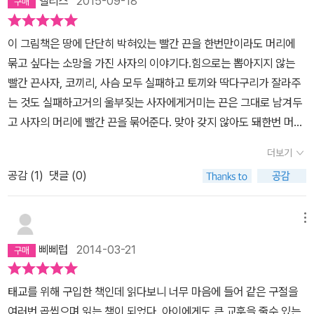
앨리스
2015-09-18
이 그림책은 땅에 단단히 박혀있는 빨간 끈을 한번만이라도 머리에
묶고 싶다는 소망을 가진 사자의 이야기다.힘으로는 뽑아지지 않는
빨간 끈사자, 코끼리, 사슴 모두 실패하고 토끼와 딱다구리가 잘라주
는 것도 실패하고거의 울부짖는 사자에게거미는 끈은 그대로 남겨두
고 사자의 머리에 빨간 끈을 묶어준다. 맞아 갖지 않아도 돼한번 머리
에 묶어봤으니. 요즘 자꾸 소유에 대한 그림책들이 눈에 띈다.아이에
더보기
게 알려주고 싶은 것갖고자 하는 욕망보다 더 자유로운 것들 있는 그
공감 (
1
)
댓글 (0)
대로를 사랑하는 마음그런데 어른인 나도 사실은 어려운 걸 아이에게
알려주고 싶네 이 책의 뒷표지의 그림은밤이 찾아오고끈을 두고 사자
가 떠난 뒤의 모습이다.리본 모양으로 남겨진 끈과 거울 그리고 사자
메뉴
의 작은 머리칼거울에 비치는 별저 모습이여서 아름다운 것들 책을
삐삐럽
2014-03-21
다 읽고 아이에게 그저 좋지?라고 물었다. 응!이라는 대답을 들으며
그럼 되었지 뭐. 좋으면 되었다고 아이를 재운다. 작가의 말'들에 핀
태교를 위해 구입한 책인데 읽다보니 너무 마음에 들어 같은 구절을
꽃을 꺾지 않아도 향기를 맡을 순 있지.숲 속의 벌레를 잡지 않아도 귀
여러번 곱씹으며 읽는 책이 되었다. 아이에게도 큰 교훈을 줄수 있는