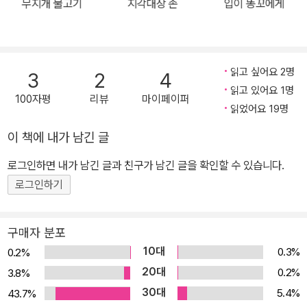
무지개 물고기
지각대장 존
입이 똥꼬에게
르게 함으로써 다른 동물들을 놀라게 합니다. 가느다란 거미의 다리
는 끈을 끊는 데에는 소용이 없지만, 사자 머리에 예쁜 리본을 매 주기
에는 안성맞춤입니다. 빨간 끈으로 멋지게 머리를 장식한 사자는 행
복한 마음으로 오래오래 그 자리에 앉아 있습니다. 소유하지 않아도
읽고 싶어요 2명
3
2
4
즐길 수 있다 사람들은 무언가를 소유함으로써 기쁨을 얻으려 합니
읽고 있어요 1명
100자평
리뷰
마이페이퍼
다. 가지고 싶은 것을 가지지 못하면 슬픔에 빠지기도 하고, 욕심이 지
읽었어요 19명
나쳐 함께 나누어야 할 것을 혼자서 가지려고 하다가 온 세상을 아프
이 책에 내가 남긴 글
게 만들기도 합니다. 이 책에서 ‘끊어지지 않는 빨간 끈’은 혼자서 소
로그인하면 내가 남긴 글과 친구가 남긴 글을 확인할 수 있습니다.
유할 수 없는 것을 상징합니다. 빨간 끈으로 머리를 묶고 싶은 사자는
끈을 끊어야 한다고 생각합니다. 코끼리를 비롯한 동물들도 마찬가지
로그인하기
입니다. 혼자서 가질 수 없는 것을 가지려고 했을 때 돌아오는 것은 실
망감뿐입니다. 굳이 끈을 끊을 필요가 없다고 생각한 거미의 행동이
구매자 분포
사자의 울음을 그치게 합니다. 사자는 끈을 끊지 않고도 빨간 끈으로
10대
0.3%
0.2%
예쁘게 장식한 머리를 거울로 들여다보는 기쁨을 얻게 됩니다. 마음
20대
0.2%
3.8%
대로 돌아다니지 못하는 것이 좀 불편하겠지만, 불편을 감수한 사자
30대
5.4%
43.7%
덕분에 또 다른 누군가가 빨간 끈을 다른 용도로 쓸 수 있을 것입니다.