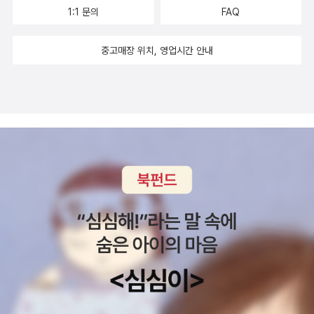
우한 기억의 단편을 붙잡고 징징.좀더 쪽잠을 자고 아이들과 눈을 더
1:1 문의
FAQ
맞추고 더 신나게 놀것을.책목록 같은 것에도 연연하지 않았을 텐
데......전집 들이기 싫고 전집 문화 조장하는 사람들 비판하면서 어린
중고매장 위치, 영업시간 안내
이도서회 추천 단행본 고르고 골라 읽혔다 해도 결국 엄마표 전집 아
니었을까. 요즘 우연히 봤던 '힘을내요 노모파워'라는 웹툰을 보면
작가님 아이가 3학년인 1호랑 같아 무지 공감되는 얘기가 많다. 육아
의 시행착오도 같고 노화의 진행에 한탄하는 것도 대공감. 요즘 진짜
엄마들이 이해된다. 뭐 거시기, 그거 있잖아 저거 그러니까 그거 하라
고.왜 그렇게 '대명사'로만 이야기하는지. 웹툰상 '천개번둥'인데도 나
역시 아무렇지도 않게 넘겼다. 남편인 뚱씨가 야외에 나가 신록을 순
록이라고 한 것도 웃겼다. 대망의 빵 터짐은 어버이날 아들의 카드. 유
니세프 후원 아동이 쓴 카드인듯하다는 거. 요번 5월에 학교에서 선
생님이 불러준 듯한 내용을 갈겨적은 카드를 받고 잠시 허망했던 내
기분을 대변한다. 이렇게 봐야 할 책도, 웹툰도, 영화도, 행사도 줄줄
이 많은 이 시기는 복이 터진 시기인가보다.마무리가 힘들어 역시 기
승전'복'