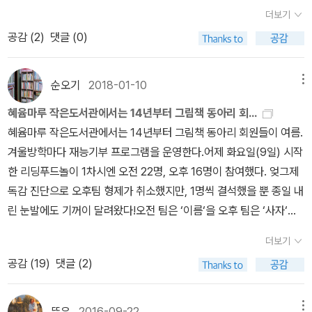
더보기
공감 (
2
)
댓글 (0)
순오기
2018-01-10
메뉴
혜윰마루 작은도서관에서는 14년부터 그림책 동아리 회...
혜윰마루 작은도서관에서는 14년부터 그림책 동아리 회원들이 여름.
겨울방학마다 재능기부 프로그램을 운영한다.어제 화요일(9일) 시작
한 리딩푸드놀이 1차시엔 오전 22명, 오후 16명이 참여했다. 엊그제
독감 진단으로 오후팀 형제가 취소했지만, 1명씩 결석했을 뿐 종일 내
린 눈발에도 기꺼이 달려왔다!오전 팀은 ‘이름‘을 오후 팀은 ‘사자‘를
주제로 각각 맡은 동아리샘들이 책을 읽어주고 푸드놀이를 진행했다.
더보기
친구들의 작품도 감상하고 소감을 나누며 먹기 아까운 작품들을 맛있
공감 (
19
)
댓글 (2)
게 냠냠~ 대부분 채소를 싫어하는 아이들이 식빵에 얹은 새싹채소도
먹고, 사자 얼굴을 꾸민 양상추를 닭가슴살과 허니머스타드 소스에
버무려 잘 먹었다.^♥^엄마에게 주고 싶다며 혼자만 먹지 않고 집으
뚜유
2016-09-22
메뉴