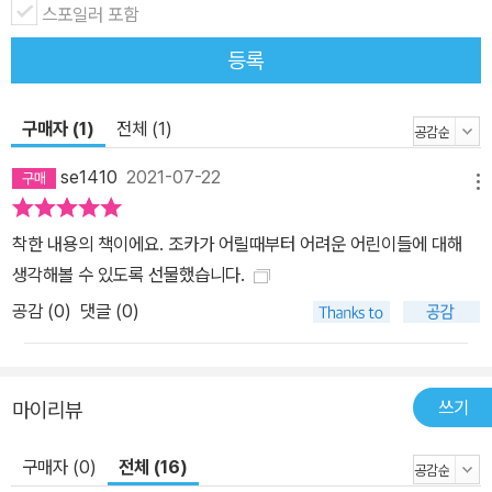
스포일러 포함
동 중 약 1억 7천 만 명이 위험한 작업 현장에 소모품처럼 투입되어
힘겹게 살아가고 있습니다. 이렇게 일을 하다 목숨을 잃는 아이들은
등록
매년 2만 명이 넘지요. 일을 하는 아이들은 학교에 가고 싶어도, 지독
한 가난 때문에 어쩔 수 없이 일터로 내몰린 경우가 많습니다. 실제
구매자 (1)
전체 (1)
《그 공 차요!》의 배경이 된 축구공 공장, 쓰레기장, 카카오 농장, 의류
공장 그리고 전쟁터는 아동 노동 착취가 일어나는 주요 현장들입니
se1410
2021-07-22
메뉴
다. 아이들은 축구공 하나당 1,620회의 바느질을 하고, 45킬로그램
이 넘는 카카오 열매를 짊어지며, 하루 11시간 이상을 일해 겨우 2,0
착한 내용의 책이에요. 조카가 어릴때부터 어려운 어린이들에 대해
00원 남짓한 돈을 받습니다. 다 큰 어른이 하기에도 힘들고 버거운
생각해볼 수 있도록 선물했습니다.
일과 터무니없이 낮은 임금은 아이들의 건강을 위협하고, 어른이 되
공감 (
0
)
댓글 (0)
어서도 가난에서 벗어나지 못하게 합니다. 일을 하느라 학교에 가지
않으니 배움의 기회마저 놓쳐, 더 나은 미래를 꿈꿀 수도 없지요. 매년
6월 12일은 국제노동기구(ILO)가 정한 ‘세계 아동 노동 반대의 날’입
쓰기
마이리뷰
니다. 열악한 환경에서 일하는 아이들을 보호하고, 학교에 가서 공부
할 수 있는 기회를 주기 위해 제정된 날이지요. 모든 아이들이 아이답
구매자 (0)
전체 (16)
게 웃을 수 있는 세상을 위해서는 우리 모두의 관심이 필요합니다. 그