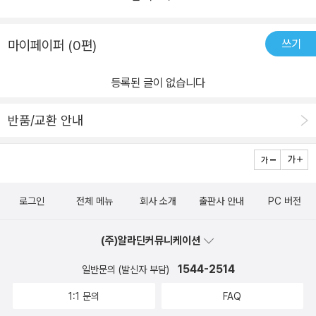
미만의 아이들에게 축구공 만드는 노동을 시키는 것이 법으로 금지되
겠단 생각이 들었답니다.​그 공 차요! 그 한마디에 많은 의미와 많은 생
었다고 해요하지만 요즘에도 세계 곳곳에서 어린이들이 힘든 노동을
각을 하게 만드는소중한 그림책이었어요.​세상 모든 아이들이 교육을
쓰기
마이페이퍼 (0편)
하고 있다고 해요우리가 즐겨 먹는 초콜릿..그 원료가 되는 카카오를
받고 환한 웃음을 지을 수 있는 그런 세상이 빨리 오길 희망과 응원을
채취하는데도 어린이들의 노동이 많이 쓰인데요나무에 올라가서 카
보냅니다.​
등록된 글이 없습니다
카오를 따기엔 작은 아이들이 수월해서 대기업에서 아이들 노동을 많
이 시킨데요이런 내용을 접하고 나서는 공정무역 제품을 소비하려고
반품/교환 안내
노력하고 있어요저의 작은 행동이 이런 힘든 환경에 처한 아이들을
도울 수 있다는 아주 작은 희망을 가지고 있어요박규빈 작가님도 이
런 아이들을 안타깝게 여기셔서 이 그림책을 만드신 것 같아요아동
노동에서 벗어나는 걸 축구 공을 뻥 찬다고 표현한 것 같아요여리고
로그인
전체 메뉴
회사 소개
출판사 안내
PC 버전
소중한 아이들이 어디에서나 보호받고 존중받는 세상이길 바래봅니
다*출판사로 부터 도서를 제공받아 읽고 솔직하게 쓴 리뷰입니다
(주)알라딘커뮤니케이션
1544-2514
일반문의 (발신자 부담)
1:1 문의
FAQ