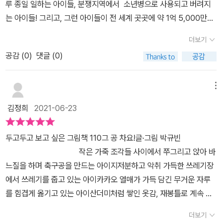
루 종일 일하는 아이들, 분쟁지역에서 소년병으로 사용되고 버려지
고, 그 아이가 찬 공은 카카오 농장에서 일하고 있는 아이에게로 연결
는 아이들! 그리고, 그런 아이들이 전 세계 곳곳에 약 1억 5,000만명
됩니다. 그 아이가 찬 공은 미싱으로 옷을 만드는 아이에게 날아오
이 있고, 5살짜리도 포함되어 있다는 사실은 충격 그 자체였다.한
고, 옷 만드는 아이가 찬 공은 전쟁터에서 총을 쥔 아이에게 도착합니
더보기
창 친구들과 뛰어 놀고, 학교를 다녀야 할 아이들이 어려운 형편과 가
다. 총을 버리고 화려한 드리블을 하며 달려간 이 아이가 찬 공은 골
공감 (
0
)
댓글 (0)
정 환경때문에 끔찍한 노동현장에 내던져져야 했고, 또 그 아이들
대 안으로 쏙 들어가는 듯 했으나 철조망에 걸리고 말아요. 좌절하지
을 돈 때문에 착취하는 어른들이 있다는 사실은, 같은 어른으로서 부
않고 다시 찬 공은 어디로 갔을까요? ​​쓰레기가 아닌, 미싱이 아닌, 무
끄러울 뿐이다.다행히 지금은 아동들이 학교에 다닐 수 있도록 많
메뉴
거운 카카오 열매가 아닌, 바늘이 아닌, 총을 들지 않고 알록달록 예
은 사람들이 노력하고 있다. 물론 아직 많이 부족하지만 분명 점
쁜 가방을 맨 뒷모습을 보면서 이제 이 아이들도 일터가 아닌 학교
김정희
2021-06-23
점 더 나아질 것이다.이 책은 우리가 무지하고 무관심 했던 아동 노동
로 가서 하고 싶은 걸 할 수 있을거라는 기분 좋은 상상을 해봅니다. ​
의 심각성을 인식하고, 반성하게 하며, 아이들에게 조금이나마 힘
책가방을 메고 학교에 가서 교육을 받는 것을 당연하게 생각했는
두고두고 보고 싶은 그림책 110그 공 차요!글·그림 박규빈
이 될 방법을 생각해 보게 한다. 그리고, 그 아이들이 아이다운 생활
데 아직도 제대로 교육을 받지 못하고 일터로 내몰리는 아이들이 있
​작은 가죽 조각들 사이에서 쭈그리고 앉아 바
을 누릴 수 있고, 밝게 웃을 수 있는, 희망찬 세상을 이야기 한
다는 것에 너무 마음이 아팠습니다. 잊혀지고 있었던 아동 노동 문제
느질을 하며 축구공을 만드는 아이​지저분하고 악취 가득한 쓰레기장
다. 그 희망이 단지 희망이 아니라 현실이 되는 세상을 바래본다.
에 대해서 이 그림책을 통해 다시 알려지기를 바라면서 모든 아이들
에서 쓰레기를 줍고 있는 아이​카카오 열매가 가득 담긴 무거운 자루
이 당연하게 학교에 갈 수 있는 그날까지 "그 공 차요!"라고 외쳐봅시
를 힘겹게 옮기고 있는 아이​산더미처럼 쌓인 옷감, 재봉틀로 계속 옷
다.​"그 공 차요!"​ * <그 공 차요!>는 모든 아이가 아이답게 밝게 자라
을 만들고 있는 아이​전쟁터에서 두려운 얼굴로 총을 들고 있는 아이​​
더보기
나길 바라는 박규빈 작가의 마음을 담아, 굿네이버스의 ‘아동 노동 근
​아이들에게 다가온