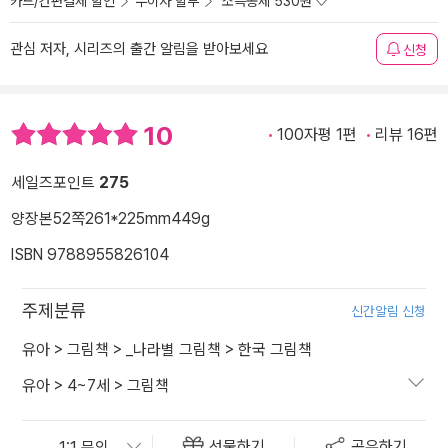
카드/간편결제 할인
무이자 할부
소득공제 530원
관심 저자, 시리즈의 출간 알림을 받아보세요
신청
10
100자평 1편
리뷰 16편
세일즈포인트
275
양장본
52쪽
261*225mm
449g
ISBN 9788955826104
주제분류
신간알림 신청
유아
>
그림책
>
_나라별 그림책
>
한국 그림책
유아
>
4~7세
>
그림책
선물하기
공유하기