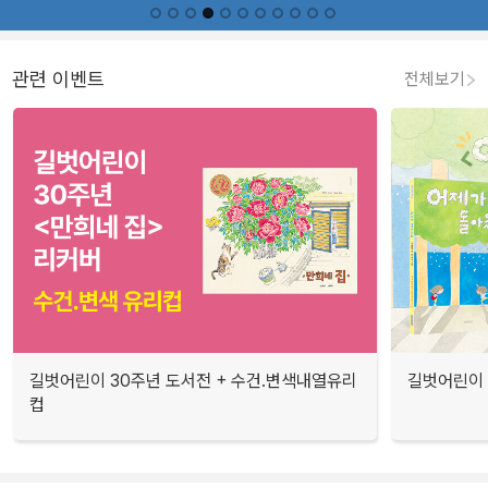
관련 이벤트
전체보기
길벗어린이 30주년 도서전 + 수건.변색내열유리
길벗어린이 
컵