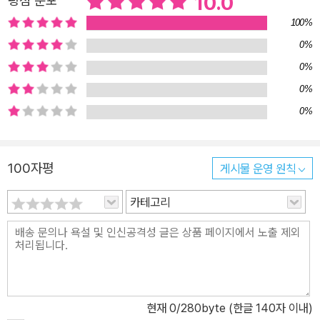
10.0
평점 분포
가요. 아이는 총을 내던지고, 군인들과 피난 가는 난민들 사이로 요리
100%
조리 공을 드리블하다 힘차게 축구공을 차지요. 하지만 아이가 찬 공
0%
은 환희로 가득한 축구 골대 안이 아닌 커다란 철조망에 가로막혀 버
0%
려요. 그렇지만 아이는 좌절하지 않고 ‘다시’ 씩씩하게 축구공을 찹니
다! 《그 공 차요!》는 어려운 가정 환경과 주변 환경으로 아주 어린 나
0%
이에서부터 일터로 나가 고된 노동을 하고 있는 아이들의 현실을 보
0%
여 줍니다. 환한 표정으로 축구공을 차는 아이들의 모습을 통해 아이
들이 노동 대신 공부를 하고 운동을 하며 아이다운 삶을 살아야 한다
100자평
게시물 운영 원칙
는 점을 강렬하게 일깨워 줍니다. 그림책 초반부의 실제 배경이 되는
파키스탄의 도시 시알코트에서 축구공을 만들던 아이들은 국제 사회
카테고리
의 관심을 받은 뒤 일터 대신 학교에 갈 수 있었지만, 아직도 우리의
눈이 닿지 않는 곳에는 위험한 환경 속에서 일을 하는 아이들이 너무
나도 많습니다. 이 아이들이 힘든 노동에서 벗어나 《그 공 차요!》 속
아이들처럼 즐겁게 공을 찰 수 있도록, 모두 함께 큰 목소리로 외쳐 주
세요! “그 공 차요!” 우리가 알지 못한 ‘아동 노동’의 어두운 현실 아이
현재
0
/280byte (한글 140자 이내)
들이 아이답게 웃을 수 있는 세상을 위하여… 전 세계의 18세 미만 아