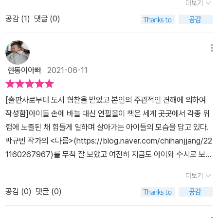
더보기
강하게 자라나기를 바랍니다.​- 매년 6월 12일은 국제노동기구가 정
620회 바느질 하는 아이, 45킬로그램이 넘는 카카오 열매 자루들
을 하러 나가는 아이들의 모습은....아직도 너무나 많은곳에서 일어나
한 '세계 아동 노동 반대의 날'입니다.'작가의 말' 중~“ '일터가 아닌
공감 (
1
)
댓글 (0)
을 이고 지는 아이, 하루 11시간 이상 계속되는 고된 노동을 하는 아이
고 있겠지요.정말 형편이 어려워 일을 하는 아이도..아니면 아동학대
학교로' 아이들을 위한 희망의 공차기, 여러분의 관심과 응원이 필요
들의 이야기를 박규빈 작가님이 그림으로 담은 책입니다.​세계아동노
처럼 일을 안해도 되는데 시키는 곳도 있을텐데...어른들이 아이를 보
합니다. '희망의 공차기' 우리 함께 해요~!​
동반대의 날이 있다는 걸 아시나요?6월 12일은 국제노동기구가 아
메뉴
호해 주지 않는일들이 끊임없이 나오는건 왜인지.....너무나 안타깝습
동노동을 근절하기 위해 2002년 제정한 세계아동노동반대의 날입니
니다... 공을 차라는 말에 해맑게 웃으며 공을 차는 아이들의 웃음은
현동이아빠
2021-06-11
다. 전 세계 수백만 명의 아이들이 기본적인 자유권을 침해당하며 노
얼마나 이말을 듣고 싶었을까 한 생각이 들어요이순간 어떤 고민도
동을 하고 있다는 사실을 알고 계실거예요. 학교에 가지 못하고 일
슬픔도 없이 아이다운 천진난만한 모습들이 눈에 보이는거 같아서....
[출판사로부터 도서 협찬을 받았고 본인의 주관적인 견해에 의하여
을 하러 나가야하는 아이들에게 배움의 즐거움을 누릴 수 있도록 우
마음이 무겁기도 했어요우리아이가 6살인데....자기보다 어린 5살동
작성함]아이들 손에 바늘 대신 연필을이 책은 세계 곳곳에서 각종 위
리 모두 관심을 가져야할 것 같습니다. ​축구공을 향해 웃으며 달려가
생이 일을 하러 나간다는 이야기는 엄청 놀랐습니다...조금더 우리들
험에 노출된 채 힘들게 일하며 살아가는 아이들의 모습을 담고 있다.
는 아이들이 그려져있는 겉표지를 한 장 넘기면 면지에 축구공을 들
이 아동노동에 대해 생각해보고,관심을 계속두면서 어떻게 도울수 있
박규빈 작가의 <다름>(https://blog.naver.com/chihanjjang/22
고 있는 아이의 뒷모습이 보입니다. 그 아이 앞에는 축구 경기장에
을지 고민해보았어요솔직히 말해서 6월12일이 무슨날인지...몰랐었
1160267967)를 무척 잘 보았고 여전히 지금도 아이와 수시로 보고
서 환호하는 사람들과 축구공이 그려져 있는 그림을 붙여 놓은 회
는데요국제노동기구가 정한 세계아동노동반대의 날이라고 합니다...
있다. 특유의 공동체를 강조하는 동화가 인상 적이었는데 이 책은 더
색 벽, 그림 아래에는 뭔지 모르겠지만 무언가 수북하게 쌓여있습니
더보기
책을 통해 알게되었어요세상의 모든 아이들이 제대로 된 교육을 받으
욱더 그런 느낌을 많이 주었다.책 속에는 ‘그 공 차요!’라는 대화 밖에
다. 주먹을 쥔 오른손은 꿈을 이루고 싶은 아이의 마음이 드러나 있습
며 건강하게 자라나길 바라는 마음을 담아서 만든 그림책그 공 차요!
공감 (
0
)
댓글 (0)
나오지 않지만 그 공을 차는 아이들의 모습을 통해 어떠한 상황에 처
니다. 이 아이는 무엇을 꿈꾸고 있을까요?​​그 아이는 바들바들 떨
아이들이 행복한 세상을 살수 있도록~희망과 응원이 많이 나타나기
해 있는 지 충분히 유추할 수 있다. 또한 맨 마지막 작가의 말을 통해
며 축구공에 바느질을 하고 있습니다. 아이 옆에는 아이보다 더 높
를 바랍니다~ 출판사로부터 도서 협찬을 받고 본인의 주관적 견