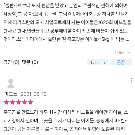
이 묵살 되는 것을 당연히 여기는 분위기였다. 책을 읽으면서 전태일
[출판사로부터 도서 협찬을 받았고 본인의 주관적인 견해에 의하여
까요? 세상을 다 가진 것 처럼 활짝 웃고 있는 이 아이가 찬 공은 어디
만 합니다. 지금 이
열사가 떠올랐다. 그는 한국의 노동운동을 상징하는 인물로 봉제노동
작성함]​그 공 차요!​박규빈 글. 그림​길벗어린이​​축구공 하나를 만들기
로 갔을까요?​그 공은 다른 나라에 있는 아이에게 날아갑니다. 이 아
시간에도 어른들의 지시와 감독아래 아동들이 노동 현장에서 일을 하
자로 일하면서 열악한 노동조건 개선을 위해 노력하다가 1970년 11
위해 파키스탄의 도시 시알코트에서 사는 아이들은​1620회 바느질을
이는 쓰레기를 뒤지며 쓸만한 물건을 찾고 있는 듯 보입니다. 저도 필
고 있다고 합니다.단지 먹고 살기 위해서 다른 방법이 없기 때문이죠.
월 노동자는 기계가 아니라고 외치며 분신하였다. 그의 죽음은 한국
한다고 한다.​연필을 쥐고 공부해야할 아이의 손에 바늘이 쥐어 있는
리핀에 갔을 때 쓰레기산을 뒤지며 물건을 찾는 아이들과 어른들
학교에서 공부를 하거나 친구들과 신나게 뛰어노는 일은 그 아이들에
노동운동 발전에 중요한 계기가 되었기 때문이다.아이들은 부모를 비
것이다.​쓰레기더미에서 쓸만한 걸 줍고있는 아이들​45kg 이 넠는 카
을 본 적이 있습니다. 그들은 쓸만한 물건을 찾으면 다시 팔아서 돈
게는 사치이자 부러운 일이라고 하네요.​평범하고 소소한 행복조차 누
롯한 어른들로부터 충분한 사랑을 공급받고 행복하게 지내야 한다는
카오 열매 자루들을 이고 지는 아이들​공장에서 하루종일 미싱을 하는
을 번다고 합니다. 너무나 심한 가난 때문에 학교에 가고 싶어도 못 가
릴 수 없는 아이들에 대해 안타깝지만 그래도 희망을 잃지 않고 멋지
더보기
것은 이 책에 등장하는 아이들에겐 사치로 보여질 수 있다. 아이들이
아이들​어른들 대신 전쟁에 동원되는 아이들​이민자들 모두 아이들이
는 아이들이 있어요.​ 쓰레기 더미 위에서 물건을 찾는 이 아이에게
게 도약하는 모습을 생생하고 활기차게 공을 차는 모습으로 그려내고
이러한 환경에 놓인 것은 전적으로 어른들의 욕심과 탐욕, 무능이 빚
공감 (
0
)
댓글 (0)
다.​아이들이 일터가 아닌 학교로 갈수 있다면 얼마나 좋을까...?​공을
도 "그 공 차요" 라는 말이 들립니다. 하던 일을 멈추고 이 아이는 있
있는 그림책입니다.어둡고 먼지 나는 공장에서 생각보다 많은 시간동
어낸 결과이다. 아이들이 하루 종일 고사리 같은 손으로 축구공을 만
차면 너무도 밝은 해 맑은 아이의 얼굴로 돌아간다.​하루종일 위험에
는 힘껏 공을 찹니다. ​ 잠깐 "그 공 차요"라는 말을 곰곰히 생각했습니
안 축구공을 만들기 위해 바느질하는 아동들은 이제는 사라지고 그
들고 쓰레기 더미에서 쓸만한 물건을 건지고 감당할 수 없는 무거운
노출 된 채 열악한 환경속에서 노동을 하고 있는 아이들을 위해​전 세
다. 하던 일을 멈추고 공을 찰 때 아이들을 환하게 웃을 수 있게 했
메뉴
아이들이 어쩌면 당연한 학교에 간다고 하지만, ​여전히 노동현장에서
물건을 옮기고 기계처럼 봉제일을 하며 자신의 키 만한 총을 들고 있
계가 노력해야 할 때 입니다.​이 책과 함께 많은 생각을 할수 있었습니
던 건 무엇이었을까? 아이들이 있는 힘껏 공을 찬다는 건 다시 시작
아이들의 존재는 살아있음을 기억해야 합니다.
마크툽
2021-06-19
는 것은 비정상이다. 이런 일을 멈추기 위해선 국제 사회의 노력과 관
다.​세상의 모든 아이들이 행복하고 제대로 된 교육을 받는 그날까지​
할 수 있다는 용기를 보여주는 것 같았고, 축구공은 아이들에게 희
심과 도움이 절실하다. 책을 읽고 아이는 큰 충격에 빠졌지만 이것도
관심을 끊지 않도록 노력해야겠습니다.​추천합니다.​
망 그 자체였을 거라 생각됩니다. 희망은 이 축구공처럼 옮겨다닙니
축구공을 만드느라 하루 11시간 이상씩 바느질을 해야만 아이들, 쓰
엄연한 현실이기에 외면할 수 없다. 전세계 아이들의 숨은 이면을 잘
다. 처음에는 축구공 만드는 아이에게서부터 시작했지만 그 희망
레기장에서 일하며 그곳을 뒤지고 다니는 아이들, 농장에서 45킬로
묘사한 책인 듯 하다.
은 분명히 다른 곳으로 옮겨졌을 것입니다.​ 이렇게 축구공을 만드
그램이 넘는 자루를 나르는 아이들, 공장에서 위험에 노출된 채 하
는 아이가 찬 공은 쓰레기 더미에서 물건을 찾는 아이에게로 연결되