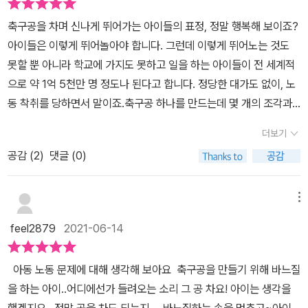
축구공을 차며 신나게 뛰어가는 아이들의 표정, 정말 행복해 보이죠?
아이들은 이렇게 뛰어놀아야 합니다. 그런데 이렇게 뛰어노는 것도
못할 뿐 아니라 학교에 가지도 못하고 일을 하는 아이들이 전 세계적
으로 약 1억 5천만 명 정도나 된다고 합니다. 정당한 대가도 없이, 노
동 착취를 당하면서 말이죠.​축구공 하나를 만드는데 몇 개의 조각과
몇 번의 바느질이 필요할까요? 혹시 알고 있나요? 축구공 하나를 만
더보기
드는 데는 오각형이나 육각형 모양의 조각 32개가 필요하며 1600회
공감 (
2
)
댓글 (0)
이상의 바느질이 필요하다고 합니다. 그럼 이 축구공이 어린 아이들
의 노동을 착취하여 만든 것이라는 불편한 진실은 알고 있나요? 예전
에 뉴스에서 본 기억이 어렴풋이 떠오르는데요. '그 공 차요!'를 읽으
메뉴
며 다시 한 번 상기하게 되었습니다.​ “5살짜리 아이들을 포함하여
feel2879
2021-06-14
약 7 천명의 아이들이 어려운 가정환경 때문에 학교에 가는 대신 일
을 한다는 것이지요. 아이들은 축구공을 만들기 위해 하루 11시간 이
아동 노동 문제에 대해 생각해 보아요 축구공을 만들기 위해 바느질
상씩 바느질을 해야 했습니다. 축구공 하나당 겨우 100~200원을 받
을 하는 아이..어디에선가 들려오는 소리 그 공 차요! 아이는 생각을
으면서 말이지요. '작가의 말' 중~” 산더미 같은 조각들에 파묻혀 바
했겠지요...정말 공을 차도 되는지.....바느질하는 손을 멈추고~아이