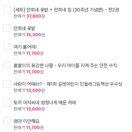
[세트] 만희네 꽃밭 + 만희네 집 (30주년 기념판) - 전2권
판매가
37,800
원
만희네 꽃밭
판매가
15,300
원
여기 붙어라!
판매가
11,700
원
꿀꿀이의 용감한 나팔 - 우리 아이를 지켜 주는 안전 수칙
판매가
11,700
원
사랑이 어때서? - 제1회 길벗어린이 민들레그림책상 우수상
판매가
13,500
원
토끼 아저씨네 엄청나게 매운 카레
판매가
12,600
원
엄마 미안해요
판매가
11,700
원