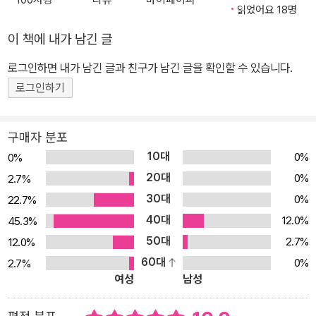
된 채 힘들게 일하며 살아가는 아이들의 모습을 담았습니다. 이 아이
읽었어요 18명
들을 위해 국제노동기구(ILO)에서는 매년 6월 12일을 ‘세계 아동 노
이 책에 내가 남긴 글
동 반대의 날’로 제정해 아동 노동 반대 운동에 앞장서고 있지요. 아이
로그인하면 내가 남긴 글과 친구가 남긴 글을 확인할 수 있습니다.
들이 일터가 아닌 학교에 갈 수 있도록, 그림책 《그 공 차요!》와 함께
로그인하기
아이들의 빛나는 앞날을 응원해 주세요! *《그 공 차요!》는 모든 아이
가 아이답게 밝게 자라나길 바라는 박규빈 작가의 마음을 담아, 아동
노동으로 고통받는 아이들을 위해 굿네이버스에 도서 판매 수익금의
구매자 분포
일부를 기부합니다. “그 공 차요!” 아이들의 삶을 변화시킬 힘찬 외침!
10대
0%
0%
한 아이가 탑처럼 쌓여 있는 가죽 조각들 사이에서 한 땀 한 땀 바느질
20대
0%
2.7%
하며 축구공을 만들고 있어요. 그때 온종일 바느질을 하느라 몹시 힘
30대
0%
22.7%
들고 지친 아이에게 어디선가 간절한 외침이 들려왔어요. “그 공 차
40대
12.0%
45.3%
요!” 아이는 바느질하던 축구공을 내려놓고, 있는 힘껏 축구공을 ‘뻥!’
50대
2.7%
12.0%
차요. 아이가 찬 축구공은 악취 가득한 쓰레기장에서 돈이 될 쓰레기
60대
0%
2.7%
를 뒤지던 아이에게로, 카카오 농장에서 무거운 열매 자루를 옮기던
여성
남성
아이에게로, 공장에서 끊임없이 미싱을 돌리며 옷을 만들던 아이에게
로 날아갔다가, 마지막엔 전쟁터에서 총을 손에 쥔 아이에게로 날아