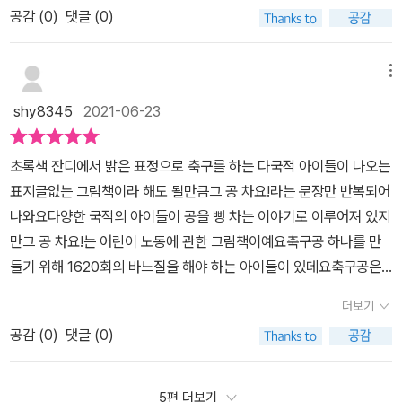
절’을 위한 캠페인에 동참하고자 도서 판매 수익금의 일부를 기부합
공감 (
0
)
댓글 (0)
축구공​그리고 그 공 차요! 란 커다란 외침​아이들이 그 공을 찰 때 보이
니다.#그공차요 #두고두고보고싶은그림책 #길벗어린이 #굿네이버
는 환한 얼굴​그 공은 힘차게 날아갔지만결국 철조망에서 가로막혀버
스 #아동노동근절캠페인 #그림책 #세계아동노동반대의날 #서평이
립니다.​그렇지만 좌절하지 않고 다시그 공 차요!
메뉴
벤트 #우리아이책카페출판사로부터 도서 협찬을 받고 본인의 주관
​아이와 함께 그 공 차
shy8345
2021-06-23
적 견해에 의해 작성하였슴
요! 그림책을 읽으면서전 세계 많은 아이들이 학교를 가지 않고친구
들과 놀지도 못하고 힘들게 일을 하고 있다고 그렇지만 버는 돈은 하
초록색 잔디에서 밝은 표정으로 축구를 하는 다국적 아이들이 나오는
루에 고작 일이천 원뿐이라고요.​아이는 아이답게 아동의 권리를 누릴
표지글없는 그림책이라 해도 될만큼그 공 차요!라는 문장만 반복되어
자유가 있는데그림책으로 아동노동착취의 현장을 보게 되니 가슴이
나와요다양한 국적의 아이들이 공을 뻥 차는 이야기로 이루어져 있지
아팠습니다.​아이와도 다른 나라 아이들이 일하지 않고 놀고 공부하기
만그 공 차요!는 어린이 노동에 관한 그림책이예요축구공 하나를 만
위해선우리가 어떻게 도와야 할지 곰곰이 생각해 보게 되었고요.​
들기 위해 1620회의 바느질을 해야 하는 아이들이 있데요축구공은
​​그 공 차요!는 모든
입체적이라 기계로 하는 것보다 사람이 직접 바느질 하는게 더 최상
아이가 아이답게 밝게 자라나길 바라는 박규빈 작가의 마음을 담아굿
더보기
급으로 여겨져 5살짜리 아이들부터 시작해 많은 아이들이 11시간 이
네이버스의 ‘아동 노동 근절’을 위한 캠페인에 동참하고자 도서 판매
공감 (
0
)
댓글 (0)
상 바느질을 해서 축구공을 만든다고 해요그렇게 고된 노력을 하고
수익금의 일부를 기부한다고 해요.​아이들의 힘든 노동이 가슴이 아팠
축구공 하나를 완성하고 받는 돈은 고작 100원정도라도 해요이 내용
지만 그림책에서 희망을 보았어요.​아직도 노동으로 학교에 가지 않고
을 읽는데 너무 가슴이 아팠어요지금은 축구협회에 알려져서 14세
5편 더보기
일터로 나가는 아이에게다 같이 공을 함께 찰 수 있도록 힘이 되어야