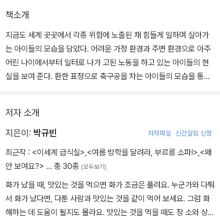
책소개
지금도 세계 곳곳에서 각종 위험에 노출된 채 힘들게 일하며 살아가
는 아이들의 모습을 담았다. 어려운 가정 환경과 주변 환경으로 아주
어린 나이에서부터 일터로 나가 고된 노동을 하고 있는 아이들의 현
실을 보여 준다. 환한 표정으로 축구공을 차는 아이들의 모습을 통해
아이들이 노동 대신 공부를 하고 운동을 하며 아이다운 삶을 살아야
한다는 점을 강렬하게 일깨워 준다.
저자 소개
그림책 초반부의 실제 배경이 되는 파키스탄의 도시 시알코트에서 축
지은이:
박규빈
저자파일
신간알림 신청
구공을 만들던 아이들은 국제 사회의 관심을 받은 뒤 일터 대신 학교
최근작 :
<이세계 급식실>
,
<여름 방학을 달려라, 부르릉 소파!>
,
<왜
에 갈 수 있었지만, 아직도 우리의 눈이 닿지 않는 곳에는 위험한 환경
안 보여요?>
… 총 30종
(모두보기)
속에서 일을 하는 아이들이 너무나도 많다. 그림책 <그 공 차요!>가
화가 났을 때, 맛있는 것을 먹으면 화가 조금은 풀려요. 누군가와 다퉈
우리가 그동안 잘 알지 못했던 ‘아동 노동’ 문제에 더 관심 갖는 계기
서 화가 났다면, 다툰 사람과 맛있는 것을 같이 먹어 보세요. 그럼 화
가 될 것이다.
해하는 데 도움이 될지도 몰라요. 맛있는 것을 먹을 때도 장 소와 상황