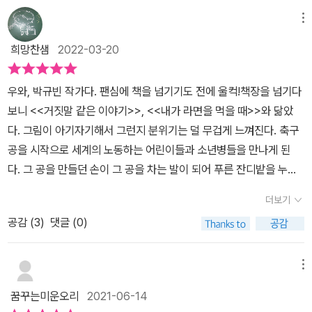
림책 《그 공 차요!》가 우리가 그동안 잘 알지 못했던 ‘아동 노동’ 문제
메뉴
에 더 관심 갖는 계기가 되기를 바랍니다.
희망찬샘
2022-03-20
우와, 박규빈 작가다. 팬심에 책을 넘기기도 전에 울컥!책장을 넘기다
보니 <<거짓말 같은 이야기>>, <<내가 라면을 먹을 때>>와 닮았
다. 그림이 아기자기해서 그런지 분위기는 덜 무겁게 느껴진다. 축구
공을 시작으로 세계의 노동하는 어린이들과 소년병들을 만나게 된
다. 그 공을 만들던 손이 그 공을 차는 발이 되어 푸른 잔디밭을 누빌
수 있기를. 공정거래의 중요성을 아이들에게 살짝 가르쳐 줄 수 있다.
더보기
공감 (
3
)
댓글 (0)
메뉴
꿈꾸는미운오리
2021-06-14