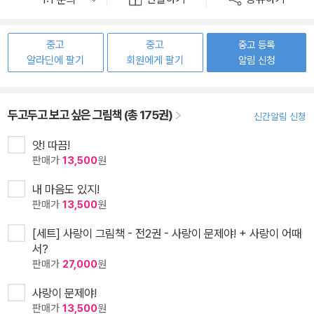
중고
중고
중고 등록
알라딘에 팔기
회원에게 팔기
알림 신청
두고두고 보고 싶은 그림책 (총 175권)
신간알림 신청
앗! 따끔!
판매가
13,500
원
내 마음도 있지!
판매가
13,500
원
[세트] 사랑이 그림책 - 전2권 - 사랑이 문제야! + 사랑이 어때
서?
판매가
27,000
원
사랑이 문제야!
판매가
13,500
원