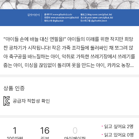
“아이들 손에 바늘 대신 연필을!” 아이들의 미래를 위한 작지만 희망
찬 공차기가 시작됩니다! 작은 가죽 조각들에 둘러싸인 채 쪼그려 앉
아 축구공을 바느질하는 아이, 악취로 가득한 쓰레기장에서 쓰레기를
줍는 아이, 미싱을 끊임없이 돌리며 옷을 만드는 아이, 카카오 농장에
서 하루 종일 무거운 열매 자루를 옮기는 아이, 그리고 전쟁터에서 총
을 손에 쥔 아이. 무거운 표정으로 일하고 있는 아이들에게 어디선가
상품 인증
간절하고 커다란 외침이 들려옵니다. “그 공 차요!” 아이들은 손에 쥐
고 있던 각자의 일거리들을 던져 버리고, 차례차례 힘껏 공을 차기 시
공급자 적합성 확인
작합니다. 공을 차는 순간, 아이들의 표정은 어느 때보다 밝고 씩씩합
니다. 그러나 아이들이 찬 공은 더 먼 곳으로 날아가지 못하고 커다란
철조망에 가로막혀 버립니다. 아이들은 다시 힘내서 공차기를 할 수
읽고 싶어요 2명
1
16
0
있을까요? 《그 공 차요!》는 지금도 세계 곳곳에서 각종 위험에 노출
읽고 있어요 0명
100자평
리뷰
마이페이퍼