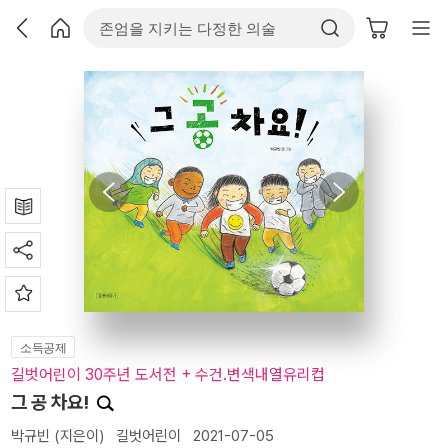
소득공제
길벗어린이 30주년 도서전 + 수건.변색내열유리컵
그 공 차요!
박규빈
(지은이)
길벗어린이
2021-07-05