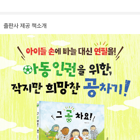
에 따라 지켜야 할 것이 있답니다. 어느 날 이세계 친구들이 학교 급식
실에 방문한다면 여러분이 알려 줄 수 있기를 바랍니다. 맛있는 급식
을 건강하고 안전하고 예의 있게 먹는 방법을요. 그동안 쓰고 그린 그
출판사 제공 책소개
림책으로 《여름 방학을 달려라, 부르릉 소파!》, 《왜 띄어 써야 돼?》,
《왜 맞춤법에 맞게 써야 돼?》, 《다름》, 《청소의 발견》, 《형이 태어날
거야》, 《까마귀가 친구 하자 한다고?》, 《그 공 차요!》, 《왜 안 보여
요?》가 있습니다.