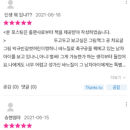
작가는 더욱더 생생한 아이들의 삶을 표현한다. 파키스탄의 도시 시
메뉴
이 축구공 만들 재료들이 쌓여있어요. 벽면에는 축구와 관련된 아이
해에 의해 작성하였습니다
알코트에서는 매년 4천만 개의 축구공이 만들어진다. 축구옹은 공장
의 마음이 낙서되어있고, 면지에서 봤던 그림이 붙여있습니다. 하지
인생 뭐 있냐??
2021-06-16
에서 기계로 생산하는 것보다 사람이 직접 손으로 바느질해서 만든
만 그림속 축구장에는 축구공만 있을 뿐 선수들은 한 명도 없네
것을 최상급으로 여긴다. 5살짜리 아이들을 포함하여 7천 명의 아이
요. 이 아이는 1620회 바느질을 해서 축구공 한개를 완성하며 아
<본 포스팅은 출판사로부터 책을 제공받아 작성하였습니다.
들이 어려운 가정 환경 때문에 학교에 가는 대신 일을 한다. 아이들은
주 적은 돈을 받았다고 합니다. 이 장면의 실제 배경이 되는 파키스탄
> ​두고두고 보고싶은 그림책그 공 차요​글
축구공을 만들기 위해 하루 11시간 이상 바느질을 해야 한다. 축구공
의 도시 시알코트에서 축구공을 만들던 아이들은 국제 사회의 관심
그림 박규빈길벗어린이​멍하니 바느질로 축구공을 꿰메고 있는 남자
하나당 겨우 1~200원을 받는다. 국제 사회와 시민사회단체들이 문
을 받으면서 일터 대신 학교에 갈 수 있게 되었다고 합니다. 정말 다행
아이를 보고 있나니,아니! 벌써! 그게 가능한가 하는 생각부터 들었어
제를 야기했고 결국 파키스탄에서는 아동 노동을 금지하고 정당한 노
입니다. 하지만 아직도 우리가 모르는 곳에서 수많은 아이들이 일
요.나에게도 너무 어렵고 성가신 바느질이 그 남자아이에게는 특별한
동 환경을 만들기 위한 노력이 이어졌다. 세계 곳곳에서는 약 1억 5천
을 하고 있다고 합니다.​​"그 공 차요!"​그림도 가릴만큼 더 많은 축구
일이 아닌듯 하네요.​그 또래의 남자아이라면 꿈에도 나올만한 축구경
만 명의 아이들이 힘든 노동을 하고 있다. 아이들은 쓰레기장이나 농
더보기
공 재료와 완성된 축구공이 있는 집 안에 있는 아이는 바느질을 하
기를 할 수 있는 축구공이라는 사실을 알고나 있을까요?​땀 뻘뻘 흘리
장, 각종 공산품을 만드는 공장에서 하루 종일 위험에 노출된 채 일하
고 있다가 갑자기 "그 공 차요" 라는 소리를 듣게 됩니다. "그 공 차
공감 (
0
)
댓글 (0)
면서 하루종일 축구경기만 하고 싶다는 초등학생 아이들의 인터뷰가
고 있다. 분쟁 지역에 사는 아이들은 소년병으로 전쟁의 소모품처럼
요"라는 말은 누가 했을까요?왜 "그 공 차요" 라고 했을까요? ​ 어느
오버랩되면서 괜시리 슬퍼지네요.그 다음장에도 놀지 않고 일을 하고
살아간다. 매년 6월 12일은 국제노동기구가 정한 '세계 아동 노동 반
새 축구공을 꿰매고 있던 바늘과 실이 축구공에서 떨어집니다. 아이
있는 여자 아이가 보입니다.공장에서 미싱으로 뭔가를 만들고 있는데
메뉴
대의 날'이다.현재 주 5일제가 거의 모든 곳에 정착이 되었다. 하지만
는 축구공을 차 볼까 하는 마음이 커집니다. 드리블을 하며 빠르게 뛰
그 표정은 밝지가 않아요.​또 다른 남자 아이도 뭔가 열심히 일을 하고
여전히 주 6일을 하는 회사가 많이 있다. 그런데 놀라운 사실은 불과
승현엄마
2021-06-15
어갑니다. 아이는 있는 힘껏 공을 찹니다. 슛~~~~ 골~~!!!!​아이
있어요.어른들이 열심히 일을 하는 모습은 멋지고 열정이 넘쳐보이지
50년 전만 해도 주 6일도 쉽지 않은 환경 속에 살았고 노동자의 인권
의 얼굴은 함박웃음이 피어납니다. ​이 순간 아이는 어떤 마음 이었을
만아이들에게는 그런 모습이 단 하나도 보이지 않을 뿐더러 안쓰럽기