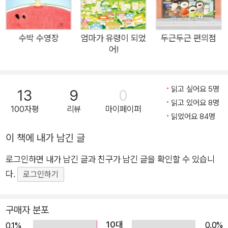
상이 현실로 나타날 수 있다고 생각합니다. 《손가락 문어》에 등
장하는 아이도 손가락을 자꾸 빨면, 손가락 문어가 점점 커질 거
라고 생각하지요. 엄청나게 커진 손가락 문어 때문에 집 밖으로
수박 수영장
엄마가 유령이 되었
두근두근 편의점
어!
나갈 수 없을 거라 생각하며 불안해하고요. 그래서 손가락 문어가
손가락을 빨아 달라고 졸라도 꾹 참습니다. 아이는 마지막으로 딱
한 번만 빨아 달라는 손가락 문어의 부탁에 손가락을 빨아 봅니
읽고 싶어요 5명
13
9
0
다. 그리고 ‘더 이상 맛있지 않다.’고 느끼지요. 스스로 손가락을
읽고 있어요 8명
100자평
리뷰
마이페이퍼
빨지 않겠다고 결심하고 또 행동했기에 손가락을 빠는 것이 의미
읽었어요 84명
가 없어진 겁니다. 이제 아이는 밝고 당당한 표정으로 초등학교에
이 책에 내가 남긴 글
들어갑니다. 스스로 무언가를 해낸 아이는 자존감이 높아지고, 경
험이 쌓이면서 어떤 일에든 자신감이 생기게 됩니다. 《손가락 문
로그인하면 내가 남긴 글과 친구가 남긴 글을 확인할 수 있습니
어》는 흔히 있는 습관을 고치는 과정에서 자존감이 높아지는 아
다.
로그인하기
이의 모습을 잘 보여줍니다. 모든 아이들에게 힘을 주는 호소력
있는 이야기 이 책의 주인공 아이가 직접 들려주는 이야기는 현실
구매자 분포
에서는 있을 수 없는 일이지만, 어느 이야기보다 현실감 있고 호
10대
0.0%
0.1%