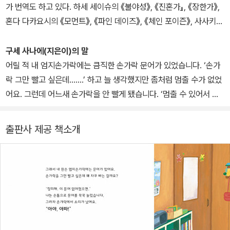
가 번역도 하고 있다. 하세 세이슈의 《불야성》, 《진혼가』, 《장한가》,
혼다 다카요시의 《모먼트》, 《파인 데이즈》, 《체인 포이즌》, 사사키
조의 《제복수사》, 《폭설권》, 《폐허에 바라다》, 노리즈키 린타로의
《요리코를 위해》, 《1의 비극》, 누쿠이 도쿠로의 《통곡》, 《우행록》,
구세 사나에(지은이)의 말
《후회와 진실의 빛》, 유메마쿠라 바쿠의 《신들의 봉우리》, 히구치 유
어릴 적 내 엄지손가락에는 큼직한 손가락 문어가 있었습니다. ‘손가
스케의 《나와 우리의 여름》 외에 《엄마가 정말 좋아요》, 《사과가 하
락 그만 빨고 싶은데…….’ 하고 늘 생각했지만 좀처럼 멈출 수가 없었
나》, 《내가 여기에 있어》 등을 우리말로 옮겼다.
어요. 그런데 어느새 손가락을 안 빨게 됐습니다. ‘멈출 수 있어서 다
행이다.’ 하고 생각했을 때, 이 이야기가 떠올랐습니다. 그러니까 아직
도 손가락을 빠는 여러분, 너무 걱정 안 해도 돼요. 손가락 문어가 ‘맛
출판사 제공 책소개
있지 않아.’ 하고 느낄 때가 틀림없이 올 테니까요.