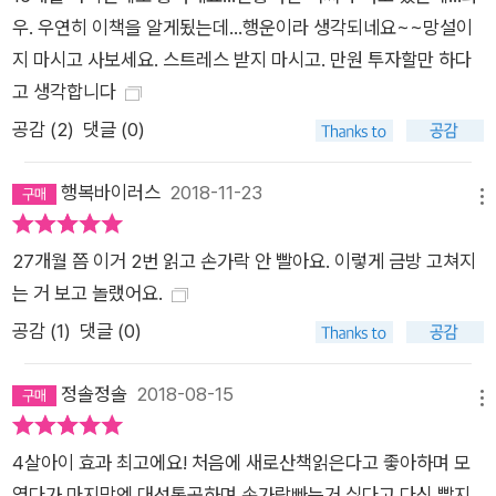
우. 우연히 이책을 알게됬는데...행운이라 생각되네요~~망설이
지 마시고 사보세요. 스트레스 받지 마시고. 만원 투자할만 하다
고 생각합니다
공감 (
2
)
댓글 (0)
행복바이러스
2018-11-23
메뉴
27개월 쯤 이거 2번 읽고 손가락 안 빨아요. 이렇게 금방 고쳐지
는 거 보고 놀랬어요.
공감 (
1
)
댓글 (0)
정솔정솔
2018-08-15
메뉴
4살아이 효과 최고에요! 처음에 새로산책읽은다고 좋아하며 모
였다가 마지막엔 대성통곡하며 손가락빠는거 싫다고 다신 빨지