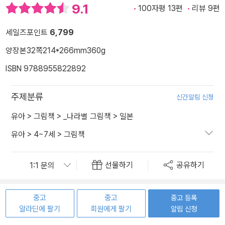
9.1
100자평 13편
리뷰 9편
세일즈포인트
6,799
양장본
32쪽
214*266mm
360g
ISBN 9788955822892
주제분류
신간알림 신청
유아
>
그림책
>
_나라별 그림책
>
일본
유아
>
4~7세
>
그림책
선물하기
공유하기
중고
중고
중고 등록
알라딘에 팔기
회원에게 팔기
알림 신청