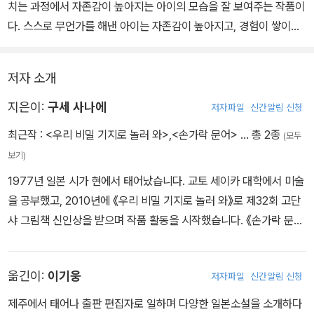
치는 과정에서 자존감이 높아지는 아이의 모습을 잘 보여주는 작품이
다. 스스로 무언가를 해낸 아이는 자존감이 높아지고, 경험이 쌓이면
서 어떤 일에든 자신감이 생기게 될 것이다.
저자 소개
주인공 아이는 손가락을 자꾸 빨면, 손가락 문어가 점점 커질 거라고
생각한다. 엄청나게 커진 손가락 문어 때문에 집 밖으로 나갈 수 없을
지은이:
구세 사나에
저자파일
신간알림 신청
거라 생각하며 불안해 한다. 그래서 손가락 문어가 손가락을 빨아 달
최근작 :
<우리 비밀 기지로 놀러 와>
,
<손가락 문어>
… 총 2종
(모두
라고 졸라도 꾹 참는다. 아이는 마지막으로 딱 한 번만 빨아 달라는 손
보기)
가락 문어의 부탁에 손가락을 빨아 보는데….
1977년 일본 시가 현에서 태어났습니다. 교토 세이카 대학에서 미술
을 공부했고, 2010년에 《우리 비밀 기지로 놀러 와》로 제32회 고단
샤 그림책 신인상을 받으며 작품 활동을 시작했습니다. 《손가락 문
어》를 쓰고 그렸으며, 《빨간 공을 찾고 있어요》, 《슈와슈와 마을의 동
물들》, 《슈와슈와 마을에서 맛있는 건 뭘까?》 들을 그렸습니다. 작가
옮긴이:
이기웅
저자파일
신간알림 신청
의 웹사이트는 http://chiisanae.blog.fc2.com입니다.
제주에서 태어나 출판 편집자로 일하며 다양한 일본소설을 소개하다