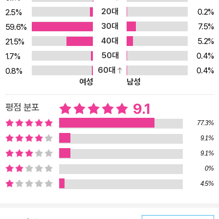
소력 짙게 와 닿습니다. 손가락을 빨고 싶지 않지만 자기도 모르
20대
0.2%
2.5%
게 자꾸만 빨게 되어 속상하거나, 손가락 문어가 나타나 불안하고
30대
7.5%
59.6%
무서운 마음도 자연스럽게 이해가 되지요. 혼자 있을 때만 말을
40대
5.2%
21.5%
거는 손가락 문어가 얄밉고, 점점 희미해지는 손가락 문어를 보면
50대
0.4%
1.7%
뿌듯해집니다. 아이가 마지막으로 손가락을 빨았을 때, 의기양양
60대
0.4%
0.8%
하게 화면을 가득 채운 손가락 문어를 보면서는 아이가 손가락 문
여성
남성
어를 물리치기를 온 마음으로 응원하게 됩니다. 끝내 스스로 손가
락 빠는 습관을 고치고 엄마 손을 잡고 초등학교 입학식에 가는
9.1
평점 분포
아이의 모습이 당당하고 행복해 보입니다. 책을 덮고 나서도 “그
77.3%
뒤로 나는 한 번도 손가락을 빨지 않았어요. 손가락 문어 덕분일
9.1%
까요.”라는 아이의 말이 오래 마음에 남아요. 《손가락 문어》가 손
9.1%
가락 빠는 버릇이 있는 아이만이 아니라, 늘 크고 작은 문제에 부
0%
딪히는 모든 아이들에게 큰 힘이 되어 줄 것입니다.
4.5%