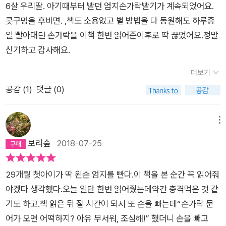
6살 우리딸. 아기때부터 빨던 엄지손가락빨기가 계속되었어요.
콧구멍을 후비면. ,책도 소용없고 별 방법을 다 동원해도 하루종
일 빨아대던 손가락을 이책 한번 읽어준이후로 딱 끊었어요.정말
신기하고 감사해요.
더보기
공감 (
1
)
댓글 (0)
메뉴
보리숲
2018-07-25
29개월 첫아이가 딱 왼손 엄지를 빤다.이 책을 본 순간 꼭 읽어줘
야겠다 생각했다.오늘 일단 한번 읽어줬는데약간 충격먹은 것 같
기도 하고.책 읽은 뒤 잘 시간이 되서 또 손을 빠는데“손가락 문
어가 오면 어떡하지? 아유 무서워, 조심해!” 했더니 손을 빼고