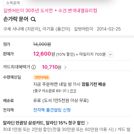
소득공제
길벗어린이 30주년 도서전 + 수건.변색내열유리컵
손가락 문어
구세 사나에
(지은이),
이기웅
(옮긴이)
길벗어린이
2014-02-25
정가
14,000원
12,600
판매가
원
(10% 할인) +
마일리지 700원
10,710
카드최대혜택가
원
수령예상일
양탄자배송
지금 주문하면 내일 밤 11시
잠들기전 배송
(중구 서소문로 89-31 )
변경
배송료
유료 (도서 1만5천원 이상 무료)
전자책
전자책 출간알림 신청
알라딘 만권당 삼성카드, 알라딘 15% 청구 할인
최대 1만원 또는 2만원 할인(전월 30만원 또는 60만원 이용 시) / 카드 발