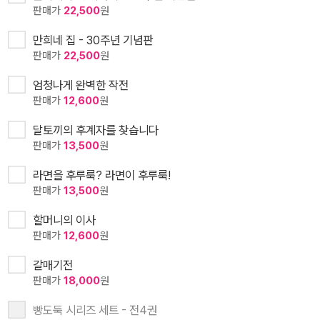
판매가
22,500
원
만희네 집 - 30주년 기념판
판매가
22,500
원
엄청나게 완벽한 작전
판매가
12,600
원
달토끼의 후계자를 찾습니다
판매가
13,500
원
라면을 후루룩? 라면이 후루룩!
판매가
13,500
원
할머니의 이사
판매가
12,600
원
갈매기전
판매가
18,000
원
빵도둑 시리즈 세트 - 전4권