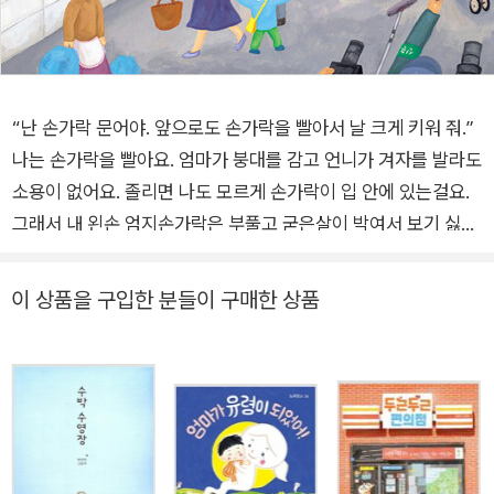
“난 손가락 문어야. 앞으로도 손가락을 빨아서 날 크게 키워 줘.”
나는 손가락을 빨아요. 엄마가 붕대를 감고 언니가 겨자를 발라도
소용이 없어요. 졸리면 나도 모르게 손가락이 입 안에 있는걸요.
그래서 내 왼손 엄지손가락은 부풀고 굳은살이 박여서 보기 싫게
변했어요. 꼭 문어 얼굴 같아요. ‘창피해. 이 문어 없어졌으면.’ 나
는 손톱으로 문어를 꾹꾹 눌렀어요. 그러자 “아야, 아파!” 소리가
이 상품을 구입한 분들이 구매한 상품
났어요. 그리고 내게 말을 했어요. “난 손가락 문어야. 네가 실컷
빨아서 이만큼 자랐어. 앞으로도 손가락을 계속 빨아서 날 크게
키워 줘.” 안 돼, 어떡해! 내가 손가락 문어를 사라지게 할 수 있을
까요? 손가락 빠는 습관을 스스로 고쳐요 《손가락 문어》는 손가
락 빠는 버릇이 있는 아이가 손가락 문어가 나타나자 자신의 의지
로 습관을 고치는 이야기입니다. 아이들은 상상력이 풍부하고 상