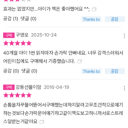
효과는 없었지만...아이가 책은 좋아했어요 ^^;
공감 (
1
)
댓글 (0)
구영모
2025-10-24
메뉴
40개월 아이 1번 읽자마자 손가락 안빠네요. 너무 감격스러워서
어린이집에도 구매해서 기증했습니다.
공감 (
0
)
댓글 (0)
감동선물이맘
2016-04-19
메뉴
손톱을자꾸물어뜯어서구매했는데하지말라고무조건적으로얘기
하는것보다손가락문어얘기하고같이책도보고하니까서로스트레
스덜받는거같아요