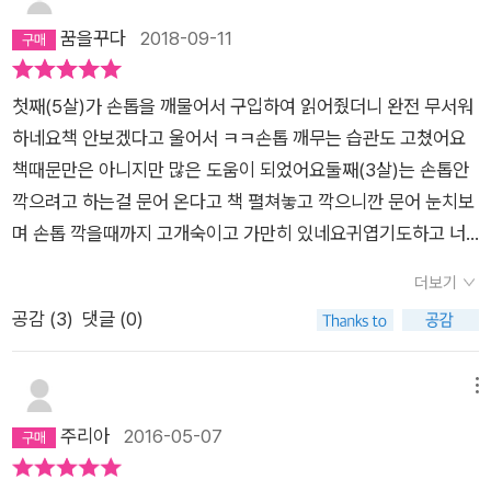
꿈을꾸다
2018-09-11
첫째(5살)가 손톱을 깨물어서 구입하여 읽어줬더니 완전 무서워
하네요책 안보겠다고 울어서 ㅋㅋ손톱 깨무는 습관도 고쳤어요
책때문만은 아니지만 많은 도움이 되었어요둘째(3살)는 손톱안
깍으려고 하는걸 문어 온다고 책 펼쳐놓고 깍으니깐 문어 눈치보
며 손톱 깍을때까지 고개숙이고 가만히 있네요귀엽기도하고 너
무 겁을 줬나 싶네요
더보기
공감 (
3
)
댓글 (0)
메뉴
주리아
2016-05-07