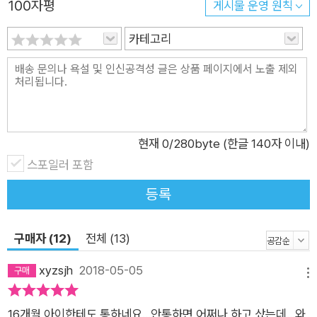
100자평
게시물 운영 원칙
카테고리
현재
0
/280byte (한글 140자 이내)
스포일러 포함
등록
구매자 (12)
전체 (13)
xyzsjh
2018-05-05
메뉴
16개월 아이한테도 통하네요...안통하면 어쩌나 하고 샀는데...와